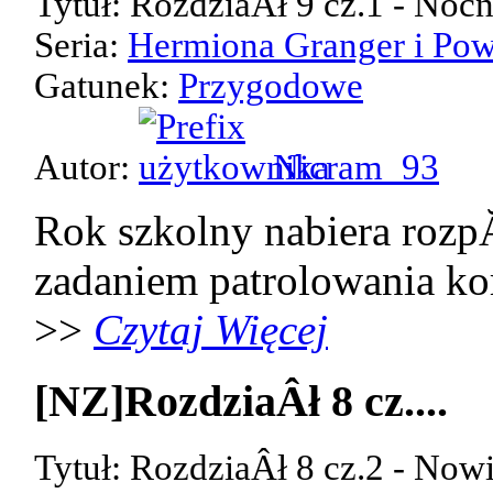
Tytuł: RozdziaÂł 9 cz.1 - Noc
Seria:
Hermiona Granger i Pow
Gatunek:
Przygodowe
Autor:
Nicram_93
Rok szkolny nabiera rozp
zadaniem patrolowania kor
>>
Czytaj Więcej
[NZ]RozdziaÂł 8 cz....
Tytuł: RozdziaÂł 8 cz.2 - Now