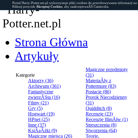
Portal Harry-Potter.net.pl wykorzystuje pliki cookies do przechowywania informacji na
Kliknij przycisk
Akceptuj Cookies
, aby zaakceptowaĂŚ Ciasteczka.
Strona Główna
Artykuły
Magiczne przedmioty
Kategorie
(31)
Aktorzy (36)
MateriaÂły z
Archiwum (361)
Pottermore (83)
Fantastyczne
Postacie (86)
zwierzĂŞta (16)
Prorok Niecodzienny
Filmy (21)
(31)
Gry (5)
Quidditch (8)
Hogwart (19)
Recenzje (23)
HPnet (25)
Recenzje filmĂłw (1)
Inne (37)
Streszczenia (8)
KsiÂąÂżki (9)
Stworzenia (64)
Magiczne miejsca (26)
Teorie,