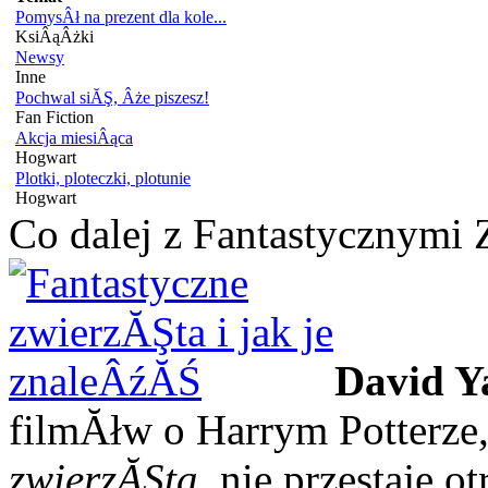
PomysÂł na prezent dla kole...
KsiÂąÂżki
Newsy
Inne
Pochwal siĂŞ, Âże piszesz!
Fan Fiction
Akcja miesiÂąca
Hogwart
Plotki, ploteczki, plotunie
Hogwart
Co dalej z Fantastycznymi
David Y
filmĂłw o Harrym Potterze,
zwierzĂŞta
, nie przestaje 