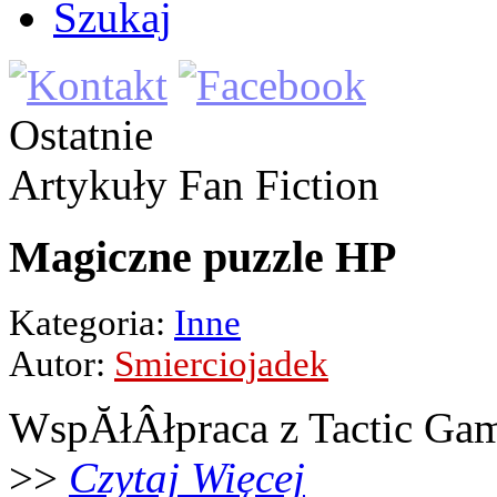
Szukaj
Ostatnie
Artykuły
Fan Fiction
Magiczne puzzle HP
Kategoria:
Inne
Autor:
Smierciojadek
WspĂłÂłpraca z Tactic Ga
>>
Czytaj Więcej