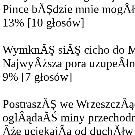
Pince bĂŞdzie mnie mogÂła
13% [10 głosów]
WymknĂŞ siĂŞ cicho do M
NajwyÂższa pora uzupeÂłn
9% [7 głosów]
PostraszĂŞ we WrzeszczÂą
oglÂądaĂŚ miny przechodn
Âże uciekajÂą od duchĂłw 