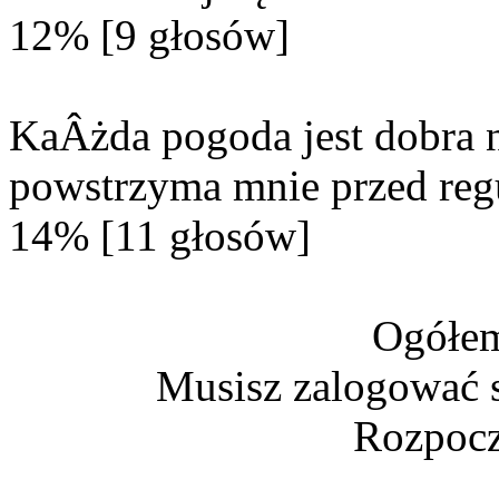
12% [9 głosów]
KaÂżda pogoda jest dobra n
powstrzyma mnie przed reg
14% [11 głosów]
Ogółem
Musisz zalogować s
Rozpocz