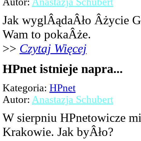
Autor:
Anastazja Schubert
Jak wyglÂądaÂło Âżycie G
Wam to pokaÂże.
>>
Czytaj Więcej
HPnet istnieje napra...
Kategoria:
HPnet
Autor:
Anastazja Schubert
W sierpniu HPnetowicze mi
Krakowie. Jak byÂło?