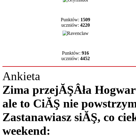
Punktów:
1509
uczniów:
4220
Punktów:
916
uczniów:
4452
Ankieta
Zima przejĂŞÂła Hogwart 
ale to CiĂŞ nie powstrzy
Zastanawiasz siĂŞ, co c
weekend: