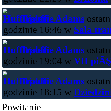
Valerie Adams
ostatn
godzinie 16:46 w
Sala tra
Valerie Adams
ostatn
godzinie 19:04 w
VII piĂŞ
Valerie Adams
ostatn
godzinie 18:15 w
Dziedzin
Powitanie