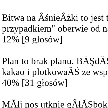
Bitwa na ÂśnieÂżki to jes
przypadkiem" oberwie od n
12% [9 głosów]
Plan to brak planu. BĂŞd
kakao i plotkowaĂŚ ze wsp
40% [31 głosów]
MĂłj nos utknie gÂłĂŞbok