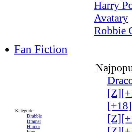
Harry Po
Avatary
Robbie 
Fan Fiction
Najpopu
Draco
[Z][+
[+18]
Kategorie
[Z][+
Drabble
Dramat
Humor
[Z][+
Inne