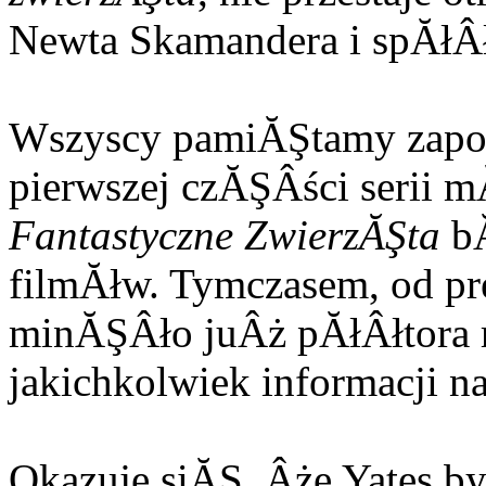
Newta Skamandera i spĂłÂł
Wszyscy pamiĂŞtamy zapow
pierwszej czĂŞÂści serii 
Fantastyczne ZwierzĂŞta
bĂ
filmĂłw. Tymczasem, od pre
minĂŞÂło juÂż pĂłÂłtora ro
jakichkolwiek informacji n
Okazuje siĂŞ, Âże Yates 