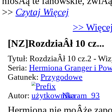
niosÂą te fanowskie, zwiÂ
>>
Czytaj Więcej
>> Więcej
[NZ]RozdziaÂł 10 cz...
Tytuł: RozdziaÂł 10 cz.2 - Wiz
Seria:
Hermiona Granger i Pow
Gatunek:
Przygodowe
Autor:
Nicram_93
Hermiona nie moÂże zap