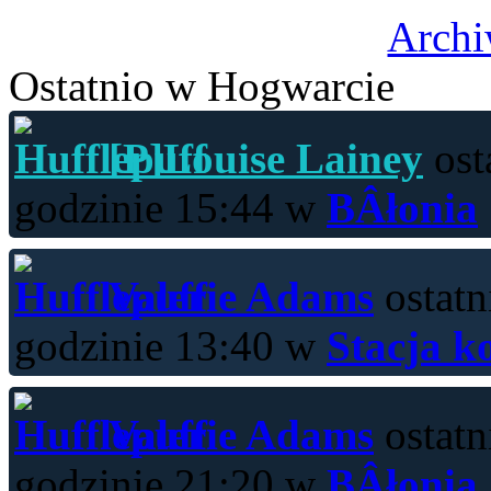
Archi
Ostatnio w Hogwarcie
[P]Louise Lainey
ost
godzinie 15:44 w
BÂłonia
Valerie Adams
ostatn
godzinie 13:40 w
Stacja k
Valerie Adams
ostatn
godzinie 21:20 w
BÂłonia