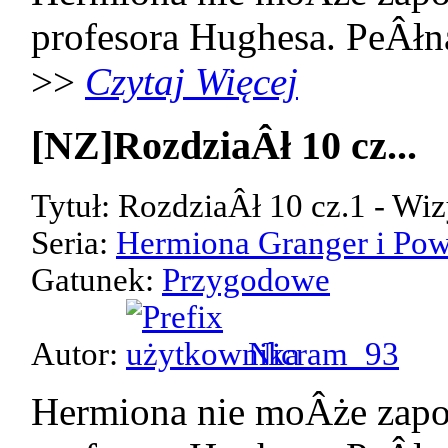
profesora Hughesa. PeÂłn
>>
Czytaj Więcej
[NZ]RozdziaÂł 10 cz...
Tytuł: RozdziaÂł 10 cz.1 - Wiz
Seria:
Hermiona Granger i Pow
Gatunek:
Przygodowe
Autor:
Nicram_93
Hermiona nie moÂże zap