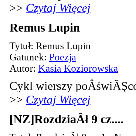
>>
Czytaj Więcej
Remus Lupin
Tytuł: Remus Lupin
Gatunek:
Poezja
Autor:
Kasia Koziorowska
Cykl wierszy poÂświĂŞco
>>
Czytaj Więcej
[NZ]RozdziaÂł 9 cz....