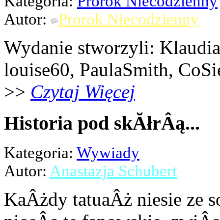
Kategoria:
Prorok Niecodzienny
Autor:
Prorok Niecodzienny
Wydanie stworzyli: Klaudi
louise60, PaulaSmith, CoSi
>>
Czytaj Więcej
Historia pod skĂłrÂą...
Kategoria:
Wywiady
Autor:
Anastazja Schubert
KaÂżdy tatuaÂż niesie ze s