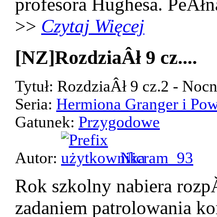
profesora Hughesa. PeÂłn
>>
Czytaj Więcej
[NZ]RozdziaÂł 9 cz....
Tytuł: RozdziaÂł 9 cz.2 - Noc
Seria:
Hermiona Granger i Pow
Gatunek:
Przygodowe
Autor:
Nicram_93
Rok szkolny nabiera rozp
zadaniem patrolowania kor