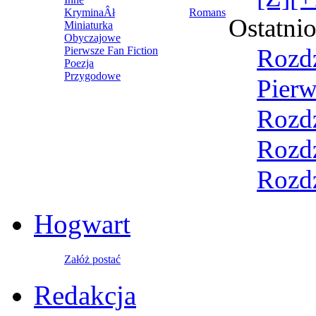
KryminaÂł
Romans
Ostatni
Miniaturka
Obyczajowe
Rozdz
Pierwsze Fan Fiction
Poezja
Przygodowe
Pierw
Rozdz
Rozdz
Rozdz
Hogwart
Załóż postać
Redakcja