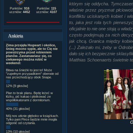
którym się oddycha. Tymczase
Punktów:
916
Punktów:
115
właśnie przez pryzmat płciowo
uczniów:
4452
uczniów:
4107
konfliktu uciskanych kobiet i 
to, jaka jest rola tych pierws
oficjalnie to nie one stoją u wł
często podejmują za nich decyz
Ankieta
jak chcą. Granica między kobie
Zima przejęła Hogwart i okolice,
(...) Zależało mi, żeby w Odrobi
śnieg mocno sypie, ale to Cię nie
powstrzyma przed robieniem
dało się ich bezpiecznie sklasyf
planów. Zastanawiasz się, co
Matthias Schoenaerts świetnie te
ciekawego można robić w
weekend:
Bitwa na śnieżki to jest to! Może
"zupełnym przypadkiem" oberwie od
nas przechodzący obok Snape.
12% [9 głosów]
Plan to brak planu. Będę leżeć w
łóżku, pić kakao i plotkować ze
współlokatorami z dormitorium.
40% [31 głosów]
Mój nos utknie głęboko w książkach.
Tylko pani Pince będzie mnie mogła
O
odgonić od czytania.
13% [10 głosów]