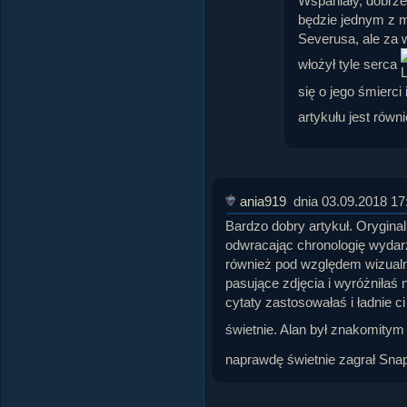
Wspaniały, dobrze
będzie jednym z mo
Severusa, ale za 
włożył tyle serca
się o jego śmierci
artykułu jest równ
ania919
dnia 03.09.2018 17
Bardzo dobry artykuł. Orygina
odwracając chronologię wydarze
również pod względem wizualny
pasujące zdjęcia i wyróżniłaś 
cytaty zastosowałaś i ładnie ci
świetnie. Alan był znakomity
naprawdę świetnie zagrał Snap