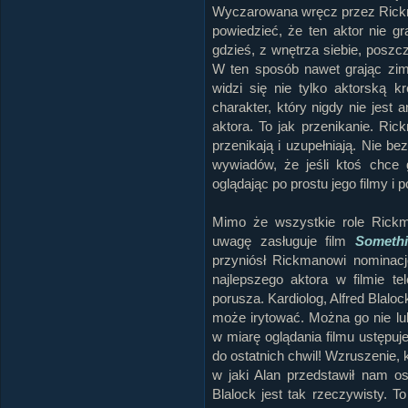
Wyczarowana wręcz przez Rickm
powiedzieć, że ten aktor nie 
gdzieś, z wnętrza siebie, poszc
W ten sposób nawet grając zimn
widzi się nie tylko aktorską k
charakter, który nigdy nie jest 
aktora. To jak przenikanie. Ri
przenikają i uzupełniają. Nie b
wywiadów, że jeśli ktoś chce g
oglądając po prostu jego filmy i
Mimo że wszystkie role Rickm
uwagę zasługuje film
Someth
przyniósł Rickmanowi nominac
najlepszego aktora w filmie te
porusza. Kardiolog, Alfred Blalo
może irytować. Można go nie lub
w miarę oglądania filmu ustępu
do ostatnich chwil! Wzruszenie,
w jaki Alan przedstawił nam o
Blalock jest tak rzeczywisty. 