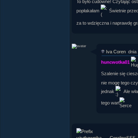
To było cudowne! Czytając osta
popłakałam
Świetnie przed
za to wdzięczna i naprawdę gr
Iva Coren
dnia
huncwotka01
Szalenie się cies
nie mogę tego czy
jednak
Ale wła
tego wart
CoralineSSS