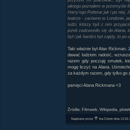
jakiego poznałem w przemyśle 
Harry'ego Potterar jak i po niej
teatrze - zarówno w Londonie, j
ludzi, którzy byli z nim przyjac
jeżeli zadzwoniło się do Alana,
był i jak bardzo był zajęty, to po 
Taki właśnie był Alan Rickman.
dawać ludziom radość, wzrusz
razem gdy poczuję smutek, ki
mogę liczyć na Alana. Uśmiechn
za każdym razem, gdy tylko go 
pamięci Alana Rickmana <3
Źródła: Filmweb, Wikipedia, plote
Napisane przez
Iva Coren
dnia
13.02.