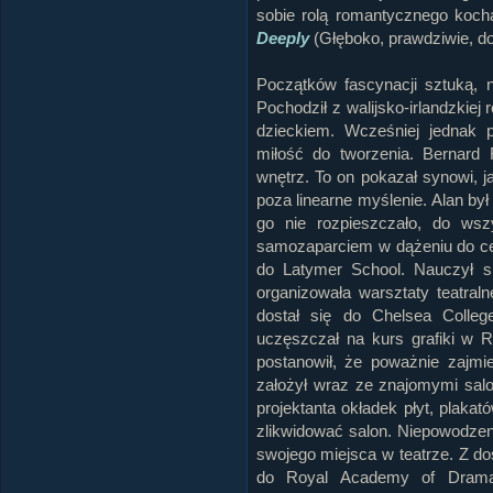
sobie rolą romantycznego kocha
Deeply
(Głęboko, prawdziwie, do
Początków fascynacji sztuką,
Pochodził z walijsko-irlandzkiej 
dzieckiem. Wcześniej jednak 
miłość do tworzenia. Bernard
wnętrz. To on pokazał synowi, 
poza linearne myślenie. Alan był
go nie rozpieszczało, do ws
samozaparciem w dążeniu do cel
do Latymer School. Nauczył si
organizowała warsztaty teatral
dostał się do Chelsea Colleg
uczęszczał na kurs grafiki w R
postanowił, że poważnie zajmi
założył wraz ze znajomymi salo
projektanta okładek płyt, plakat
zlikwidować salon. Niepowodzen
swojego miejsca w teatrze. Z d
do Royal Academy of Dramat