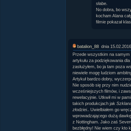
słabe.
No dobra, bo wszys
kocham Alana ca
filmie pokazał kla
batalion_88
dnia 15.02.2016
Przede wszystkim na samym p
artykułu za podziękowania dla 
zasłużyłem, bo ja tam poza 
niewiele mogę ludziom ambitn
Artykuł bardzo dobry, wyczerp
Nie sposób się przy nim nudzi
wcześniejszych filmów, i zaws
rewelacyjnie. Utkwił mi w pam
takich produkcjach jak
Szklan
złodziei.
. Uwielbiałem go wręcz
wprowadzającego dużą dawkę
z Nottingham. Jako zaś Sever
bezbłędny! Nie wiem czy kto kt