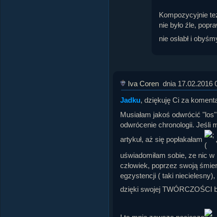
Kompozycyjnie też 
nie było źle, popr
nie osłabł i obyś
Iva Coren
dnia 17.02.2016 
Jadku
, dziękuję Ci za koment
Musiałam jakoś odwrócić "los"
odwrócenie chronologii. Jeśli 
artykuł, aż się popłakałam
uświadomiłam sobie, ze nic w pr
człowiek, poprzez swoją śmier
egzystencji ( taki niecielesny
dzięki swojej TWÓRCZOŚCI bę