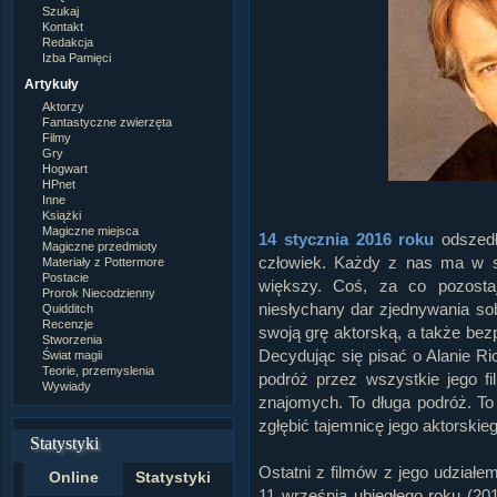
Szukaj
Kontakt
Redakcja
Izba Pamięci
Artykuły
Aktorzy
Fantastyczne zwierzęta
Filmy
Gry
Hogwart
HPnet
Inne
Książki
Magiczne miejsca
14 stycznia 2016 roku
odszedł
Magiczne przedmioty
człowiek. Każdy z nas ma w so
Materiały z Pottermore
Postacie
większy. Coś, za co pozosta
Prorok Niecodzienny
niesłychany dar zjednywania sob
Quidditch
Recenzje
swoją grę aktorską, a także be
Stworzenia
Decydując się pisać o Alanie R
Świat magii
Teorie, przemyslenia
podróż przez wszystkie jego f
Wywiady
znajomych. To długa podróż. To
zgłębić tajemnicę jego aktorskie
Statystyki
Ostatni z filmów z jego udział
Online
Statystyki
11 września ubiegłego roku (20