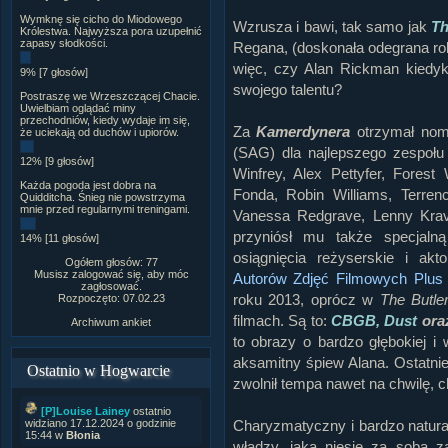
Wymknę się cicho do Miodowego
Wzrusza i bawi, tak samo jak
Th
Królestwa. Najwyższa pora uzupełnić
zapasy słodkości.
Regana, (doskonała odegrana ro
więc, czy Alan Rickman kiedyko
9% [7 głosów]
swojego talentu?
Postraszę we Wrzeszczącej Chacie.
Uwielbiam oglądać miny
przechodniów, kiedy wydaje im się,
Za
Kamerdynera
otrzymał no
że uciekają od duchów i upiorów.
(SAG) dla najlepszego zespołu
12% [9 głosów]
Winfrey, Alex Pettyfer, Fores
Każda pogoda jest dobra na
Fonda, Robin Williams, Terren
Quidditcha. Śnieg nie powstrzyma
mnie przed regularnymi treningami.
Vanessa Redgrave, Lenny Kra
przyniósł mu także specjal
14% [11 głosów]
osiągnięcia reżyserskie i ak
Ogółem głosów: 77
Musisz zalogować się, aby móc
Autorów Zdjęć Filmowych Plus 
zagłosować.
roku 2013, oprócz w
The Butle
Rozpoczęto: 07.02.23
filmach. Są to:
CBGB, Dust
ora
Archiwum ankiet
to obrazy o bardzo głębokiej i
aksamitny śpiew Alana. Ostatnie 
Ostatnio w Hogwarcie
zwolnił tempa nawet na chwilę, c
[P]Louise Lainey
ostatnio
Charyzmatyczny i bardzo naturaln
widziano 17.12.2024 o godzinie
15:44 w
Błonia
władzy, jaką niesie za sobą z