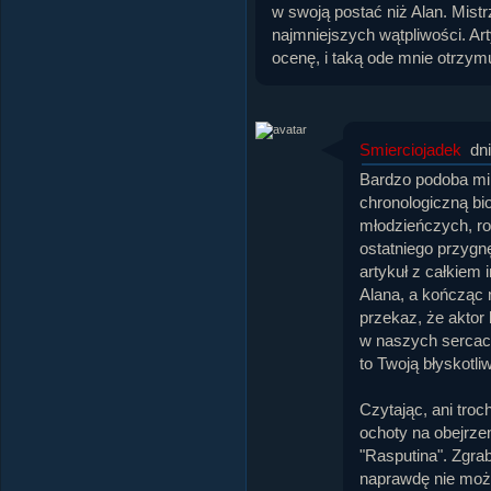
w swoją postać niż Alan. Mist
najmniejszych wątpliwości. Ar
ocenę, i taką ode mnie otrzymu
Smierciojadek
dn
Bardzo podoba mi 
chronologiczną bio
młodzieńczych, roz
ostatniego przygn
artykuł z całkiem
Alana, a kończąc 
przekaz, że aktor
w naszych sercach.
to Twoją błyskotli
Czytając, ani troc
ochoty na obejrze
"Rasputina". Zgrab
naprawdę nie możn