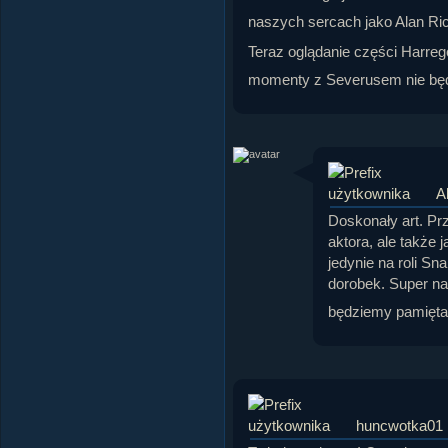
naszych sercach jako Alan Ri
Teraz oglądanie części Harreg
momenty z Severusem nie będ
A
Doskonały art. Prz
aktora, ale także 
jedynie na roli Sn
dorobek. Super nap
będziemy pamięt
huncwotka01