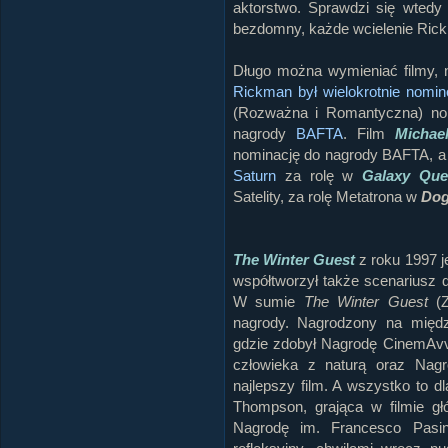
aktorstwo. Sprawdzi się wtedy w
bezdomny, każde wcielenie Rickm
Długo można wymieniać filmy, 
Rickman był wielokrotnie nomin
(Rozważna i Romantyczna) n
nagrody
BAFTA
. Film
Michae
nominację do nagrody BAFTA, 
Saturn
za rolę w
Galaxy Que
Satelity, za rolę Metatrona w
Dog
The Winter Guest
z roku 1997 
współtworzył także scenariusz 
W sumie
The Winter Guest
(Z
nagrody. Nagrodzony na międ
gdzie zdobył Nagrodę CinemAvve
człowieka z naturą oraz Nagr
najlepszy film. A wszystko to 
Thompson, grająca w filmie g
Nagrodę im. Francesco Pasin