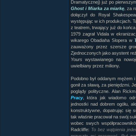
Dramatycznej) już po pierwszym
Ghost i Miarka za miarkę
, za 
dołączył do Royal Shakespea
występując w ich produkcjach. T
z teatrem, trwający już do końc
1979 zagrał Vidala w ekranizac
wikarego Obadiaha Slopera w
zauważony przez szersze gro
Zjednoczonych jako asystent r
Yours
wystawianego na nowojo
uwielbiany przez miliony.
Podobno był oddanym mężem i pr
gonił za sławą, za pieniędzmi. J
poglądy polityczne. Alan Rick
Pracy
, która jak wiadomo odr
jednostki nad dobrem ogółu, al
konstruktywne, dopatrując się s
tak właśnie pracował na swój suk
wobec swych współpracowników
Radcliffe:
To bez wątpienia jede
przyszło mi pracować. Był naj