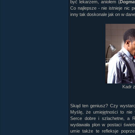
być lekarzem, aniołem (
Dogm
Co najlepsze - nie istnieje ni
inny tak doskonale jak on w danej
Kadr z
Skąd ten geniusz? Czy wystarcz
Myślę, że umiejętności to nie
Serce dobre i szlachetne, a 
wydawała plon w postaci świetn
umie także te refleksje popr