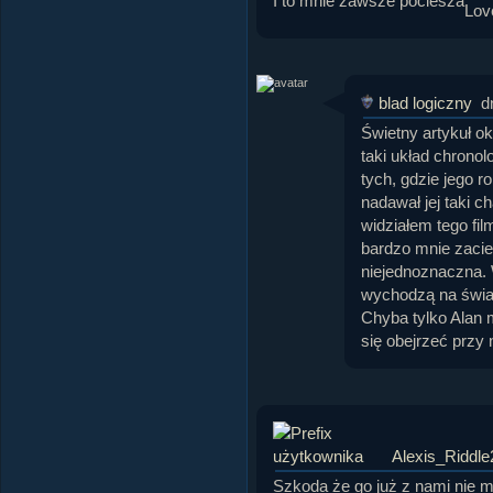
I to mnie zawsze pociesza
blad logiczny
d
Świetny artykuł o
taki układ chronol
tych, gdzie jego 
nadawał jej taki c
widziałem tego fil
bardzo mnie zaciek
niejednoznaczna. 
wychodzą na światł
Chyba tylko Alan 
się obejrzeć przy n
Alexis_Riddle
Szkoda że go już z nami nie 