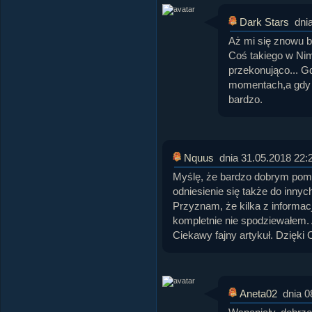
Dark Stars
dni
Aż mi się znowu b
Coś takiego w Nim
przekonująco... Gd
momentach,a gdy 
bardzo.
Nquus
dnia 31.05.2018 22:
Myślę, że bardzo dobrym pomy
odniesienie się także do innyc
Przyznam, że kilka z informacj
kompletnie nie spodziewałem. A
Ciekawy fajny artykuł. Dzięki C
Aneta02
dnia 0