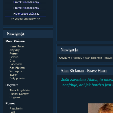
Prorok Niecodzienny ...
[NZ]Rozdział 9 cz.1...
Prorok Niecodzienny ...
[NZ]Rozdział 8 cz.2...
Historia pod skórą z...
[NZ]Rozdział 8 cz.1...
>> Więcej artykułów! <<
>> Więcej fan fiction! <<
Nawigacja
Menu Główne
Harry Potter
Nawigacja
Artykuły
Forum
Galeria
Artykuły
»
Aktorzy
»
Alan Rickman - Brave 
Chat
Facebook
Fan Fiction
Alan Rickman - Brave Heart
Współpraca
Twitter
Daty premier
Jeśli zawołasz Alana, to niew
znajduje, ani jak bardzo jest
Hogwart
Tiara Przydziału
Puchar Domów
Hogwart
Pomoc
Regulamin
FAQ