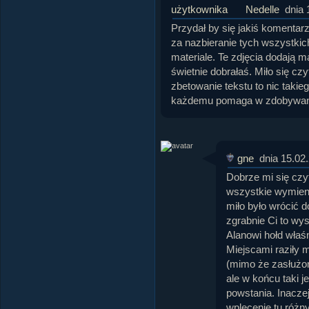
Nedelle
dnia 
Przydał by się jakiś komenta
za nazbieranie tych wszystkic
materiale. Te zdjęcia dodają ma
świetnie dobrałaś. Miło się czy
zbetowanie tekstu to nic takie
każdemu pomaga w zdobywan
gne
dnia 15.02
Dobrze mi się czyt
wszystkie wymienio
miło było wrócić d
zgrabnie Ci to wys
Alanowi hołd właś
Miejscami raziły m
(mimo że zasłużo
ale w końcu taki je
powstania. Inacze
wplecenie tu różny