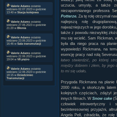
uczucia, umysły, a także z
Valerie Adams
ostatnio
widziano 02.07.2023 o godzinie
niezapomnianego profesora
Se
13:40 w
Stacja kolejowa
Potterze
.
Za tę rolę otrzymał n
najlepszą rolę drugoplano
Valerie Adams
ostatnio
widziano 27.06.2023 o godzinie
najważniejszych w jego dorobku, 
21:20 w
Błonia
także z powodu niezwykłej złoż
mu się wcielić. Sam Rickman, w
Valerie Adams
ostatnio
widziano 23.06.2023 o godzinie
była dla niego praca na plani
16:46 w
Sala transmutacji
wypowiedzi Rickmana, na tema
Valerie Adams
ostatnio
esencję pracy nad rolą Severus
widziano 22.06.2023 o godzinie
łatwo stwierdzić, po której s
19:04 w
VII piętro
między dobrem i złem, by jego 
Valerie Adams
ostatnio
to mi się udało
.
widziano 12.06.2023 o godzinie
18:15 w
Dziedziniec
Transmutacji
Przygoda Rickmana na planie H
2000 roku, a skończyła late
kolejnych częściach, zdążył 
innych filmach. W
Snow cake
(Ś
człowiek introwertyczny i
bezinteresownej przyjaźni, alt
Angela Pell, zdradziła, że rol