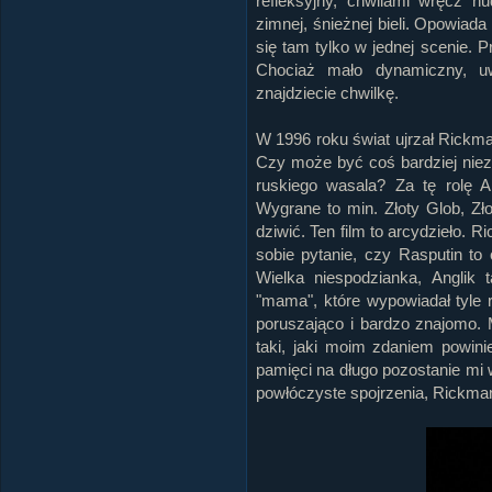
refleksyjny, chwilami wręcz n
zimnej, śnieżnej bieli. Opowiada
się tam tylko w jednej scenie. Pr
Chociaż mało dynamiczny, uw
znajdziecie chwilkę.
W 1996 roku świat ujrzał Rickma
Czy może być coś bardziej niez
ruskiego wasala? Za tę rolę A
Wygrane to min. Złoty Glob, Zł
dziwić. Ten film to arcydzieło. 
sobie pytanie, czy Rasputin t
Wielka niespodzianka, Anglik 
"mama", które wypowiadał tyle 
poruszająco i bardzo znajomo. M
taki, jaki moim zdaniem powini
pamięci na długo pozostanie mi
powłóczyste spojrzenia, Rickman