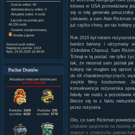
Goście online: 40
Napisanych artykułów:
1,087
kinowa w USA przewidziana jes
Administratorzy online: 0
Dodanych newsów:
10,564
się w rolę generała porucznika
Aktualnie online: 0 osób
Zdjęć w galerii:
21,490
ciekawie, a sam Alan Rickman 
Tematów na forum:
3,921
Łącznie na portalu jest
Postów na forum:
319,637
już ciężko chory, po raz kolejny 
48,158 osób
Komentarzy do materiałów:
Ostatnio zarejestrowany:
222,019
Amelia Lajonet
Rok 2015 był rokiem reżyserski
Rozdanych pochwał:
3,327
Wlepionych ostrzeżeń:
4,170
bardzo barwny i utrzymany w 
Rekord osób online:
Najwięcej userów:
1414
(Odrobina Chaosu). Sam Rickman
Było:
24.05.2026 16:48:00
Tchnął w tą postać nie tylko ży
tak, że nieomal sam jaśniał jak
kolejny nie mogłam się oprzeć 
Puchar Domów
do ról charakterystycznych, wysz
Aktualnym mistrzem domów jest
zwykle filmy kostiumowe. J
GRYFFINDOR
!
konsekwencja reżyserska sprawi
fabuły nie nudzi, a pozostawia
Bierze się to z faktu nietuzi
przez reżysera.
Punktów:
1509
Punktów:
335
uczniów:
4220
uczniów:
3778
Oto, co sam Rickman powiedział
Unikalne spojrzenie na historię. 
marzył o zmierzchu patriarchat