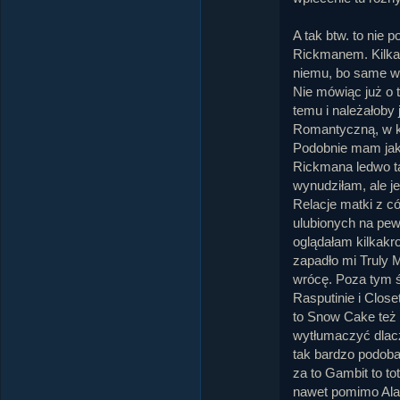
A tak btw. to nie 
Rickmanem. Kilka 
niemu, bo same w s
Nie mówiąc już o
temu i należałoby
Romantyczną, w 
Podobnie mam jak
Rickmana ledwo ta
wynudziłam, ale j
Relacje matki z có
ulubionych na pew
oglądałam kilkakr
zapadło mi Truly 
wrócę. Poza tym 
Rasputinie i Clos
to Snow Cake też o
wytłumaczyć dlacz
tak bardzo podoba
za to Gambit to to
nawet pomimo Alan