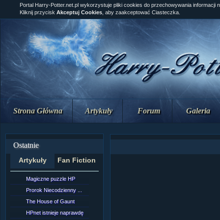
Portal Harry-Potter.net.pl wykorzystuje pliki cookies do przechowywania informacji 
Kliknij przycisk
Akceptuj Cookies
, aby zaakceptować Ciasteczka.
Strona Główna
Artykuły
Forum
Galeria
Ostatnie
Artykuły
Fan Fiction
Magiczne puzzle HP
[NZ]Rozdział 10 cz....
Prorok Niecodzienny ...
[NZ]Rozdział 10 cz....
The House of Gaunt
[NZ]Rozdział 9 cz.2...
HPnet istnieje naprawdę
Remus Lupin