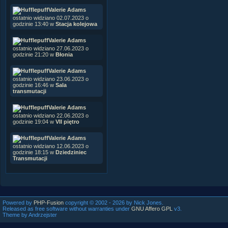
Valerie Adams
ostatnio widziano 02.07.2023 o
godzinie 13:40 w
Stacja kolejowa
Valerie Adams
ostatnio widziano 27.06.2023 o
godzinie 21:20 w
Błonia
Valerie Adams
ostatnio widziano 23.06.2023 o
godzinie 16:46 w
Sala
transmutacji
Valerie Adams
ostatnio widziano 22.06.2023 o
godzinie 19:04 w
VII piętro
Valerie Adams
ostatnio widziano 12.06.2023 o
godzinie 18:15 w
Dziedziniec
Transmutacji
Powered by
PHP-Fusion
copyright © 2002 - 2026 by Nick Jones.
Released as free software without warranties under
GNU Affero GPL
v3.
Theme by Andrzejster