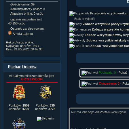
D
Goście online: 39
Napisanych artykułów:
1,087
Administratorzy online: 0
Dodanych newsów:
10,564
Przyjaciele użytkownika:
Aktualnie online: 0 osób
Zdjęć w galerii:
21,490
Tematów na forum:
3,921
Brak przyjaciół
Łącznie na portalu jest
Postów na forum:
319,637
48,158 osób
Zobacz wszystkie posty użyt
Komentarzy do materiałów:
Ostatnio zarejestrowany:
Zobacz wszystkie komen
222,019
Amelia Lajonet
Zobacz wszystkie newsy uży
Rozdanych pochwał:
3,327
Wlepionych ostrzeżeń:
4,170
Zobacz wszystkie artykuły 
Rekord osób online:
Zobacz wszystkie fan fic
Najwięcej userów:
1414
Było:
24.05.2026 16:48:00
Puchar Domów
Pochwały: 0
-
Pokaż
Aktualnym mistrzem domów jest
GRYFFINDOR
!
Ostrzeżenia: 2
-
Pok
Punktów:
1509
Punktów:
335
uczniów:
4220
uczniów:
3778
Nie ma lepszego od Voldzia wielkiego!!!