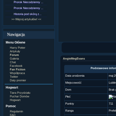
Prorok Niecodzienny ...
[NZ]Rozdział 9 cz.1...
Prorok Niecodzienny ...
[NZ]Rozdział 8 cz.2...
Historia pod skórą z...
[NZ]Rozdział 8 cz.1...
>> Więcej artykułów! <<
>> Więcej fan fiction! <<
Nawigacja
Menu Główne
Harry Potter
Artykuły
Forum
Galeria
AngieMegEvans
Chat
Facebook
Podstawowe infor
Fan Fiction
Współpraca
Data urodzenia
maj 2
Twitter
Daty premier
Miejscowość
Lublin
Hogwart
Dom
Brak 
Tiara Przydziału
Puchar Domów
Płeć
Hogwart
Punkty
711
Pomoc
Ranga
Prefe
Regulamin
FAQ