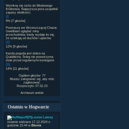
Wymknę się cicho do Miodowego
Królestwa. Najwyższa pora uzupełnić
zapasy słodkości.
9% [7 głosów]
Postraszę we Wrzeszczącej Chacie.
Uwielbiam oglądać miny
przechodniów, kiedy wydaje im się,
że uciekają od duchów i upiorów.
12% [9 głosów]
Każda pogoda jest dobra na
Quidditcha. Śnieg nie powstrzyma
mnie przed regularnymi treningami.
14% [11 głosów]
Ogółem głosów: 77
Musisz zalogować się, aby móc
zagłosować.
Rozpoczęto: 07.02.23
Archiwum ankiet
Ostatnio w Hogwarcie
[P]Louise Lainey
ostatnio widziano 17.12.2024 o
godzinie 15:44 w
Błonia