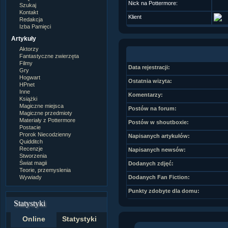
Nick na Pottermore:
Szukaj
Kontakt
Klient
Redakcja
Izba Pamięci
Artykuły
Aktorzy
Fantastyczne zwierzęta
Filmy
Data rejestracji:
Gry
Hogwart
Ostatnia wizyta:
HPnet
Inne
Komentarzy:
Książki
Magiczne miejsca
Postów na forum:
Magiczne przedmioty
Materiały z Pottermore
Postów w shoutboxie:
Postacie
Prorok Niecodzienny
Napisanych artykułów:
Quidditch
Recenzje
Napisanych newsów:
Stworzenia
Świat magii
Dodanych zdjęć:
Teorie, przemyslenia
Wywiady
Dodanych Fan Fiction:
Punkty zdobyte dla domu:
Statystyki
Online
Statystyki