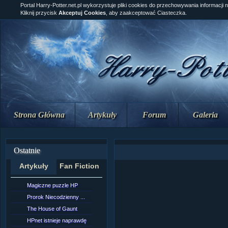
Portal Harry-Potter.net.pl wykorzystuje pliki cookies do przechowywania informacji 
Kliknij przycisk
Akceptuj Cookies
, aby zaakceptować Ciasteczka.
Strona Główna
Artykuły
Forum
Galeria
Ostatnie
Artykuły
Fan Fiction
Magiczne puzzle HP
[NZ]Rozdział 10 cz....
Prorok Niecodzienny ...
[NZ]Rozdział 10 cz....
The House of Gaunt
[NZ]Rozdział 9 cz.2...
HPnet istnieje naprawdę
Remus Lupin