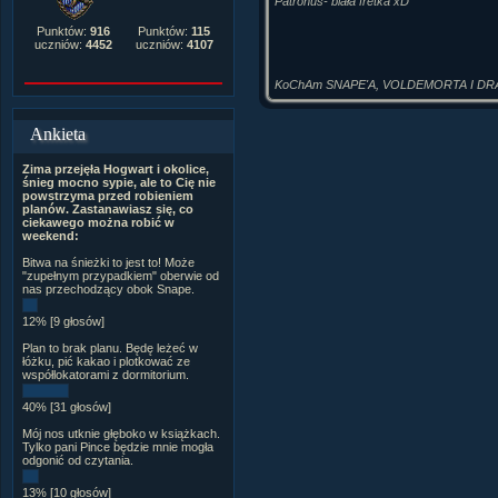
Patronus- biała fretka xD
Punktów:
916
Punktów:
115
uczniów:
4452
uczniów:
4107
KoChAm SNAPE'A, VOLDEMORTA I DR
Ankieta
Zima przejęła Hogwart i okolice,
śnieg mocno sypie, ale to Cię nie
powstrzyma przed robieniem
planów. Zastanawiasz się, co
ciekawego można robić w
weekend:
Bitwa na śnieżki to jest to! Może
"zupełnym przypadkiem" oberwie od
nas przechodzący obok Snape.
12% [9 głosów]
Plan to brak planu. Będę leżeć w
łóżku, pić kakao i plotkować ze
współlokatorami z dormitorium.
40% [31 głosów]
Mój nos utknie głęboko w książkach.
Tylko pani Pince będzie mnie mogła
odgonić od czytania.
13% [10 głosów]