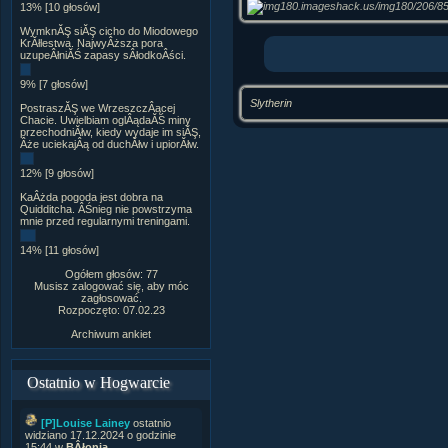
13% [10 głosów]
WymknĂŞ siĂŞ cicho do Miodowego
KrĂłlestwa. NajwyÂższa pora
uzupeÂłniĂŚ zapasy sÂłodkoÂści.
9% [7 głosów]
Slytherin
PostraszĂŞ we WrzeszczÂącej
Chacie. Uwielbiam oglÂądaĂŚ miny
przechodniĂłw, kiedy wydaje im siĂŞ,
Âże uciekajÂą od duchĂłw i upiorĂłw.
12% [9 głosów]
KaÂżda pogoda jest dobra na
Quidditcha. ÂŚnieg nie powstrzyma
mnie przed regularnymi treningami.
14% [11 głosów]
Ogółem głosów: 77
Musisz zalogować się, aby móc
zagłosować.
Rozpoczęto: 07.02.23
Archiwum ankiet
Ostatnio w Hogwarcie
[P]Louise Lainey
ostatnio
widziano 17.12.2024 o godzinie
15:44 w
BÂłonia