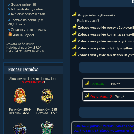
D
Goście online: 38
Napisanych artykułów:
1,087
Administratorzy online: 0
Dodanych newsów:
10,564
Aktualnie online: 0 osób
Zdjęć w galerii:
21,490
Przyjaciele użytkownika:
Tematów na forum:
3,921
Łącznie na portalu jest
Brak przyjaciół
Postów na forum:
319,637
48,158 osób
Zobacz wszystkie posty użytkowni
Komentarzy do materiałów:
Ostatnio zarejestrowany:
222,019
Zobacz wszystkie komentarze użyt
Amelia Lajonet
Rozdanych pochwał:
3,327
Zobacz wszystkie newsy użytkown
Wlepionych ostrzeżeń:
4,170
Rekord osób online:
Najwięcej userów:
1414
Zobacz wszystkie artykuły użytkow
Było:
24.05.2026 16:48:00
Zobacz wszystkie fan fiction użytk
Puchar Domów
Aktualnym mistrzem domów jest
GRYFFINDOR
!
Pochwały: 1
-
Pokaż
Ostrzeżenia: 2
-
Pokaż
Punktów:
1509
Punktów:
335
uczniów:
4220
uczniów:
3778
UniĂłsÂł w gĂłrĂŞ CzarnÂą RĂłÂżdÂżkĂŞ, 
pomimo stanu skrajnego wyczerpania i os