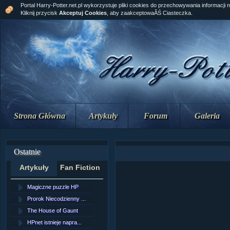
Portal Harry-Potter.net.pl wykorzystuje pliki cookies do przechowywania informacji 
Kliknij przycisk
Akceptuj Cookies
, aby zaakceptowaĂŚ Ciasteczka.
Strona Główna
Artykuły
Forum
Galeria
Ostatnie
Artykuły
Fan Fiction
Magiczne puzzle HP
[NZ]RozdziaÂł 10 cz...
Prorok Niecodzienny ...
[NZ]RozdziaÂł 10 cz...
The House of Gaunt
[NZ]RozdziaÂł 9 cz....
HPnet istnieje napra...
Remus Lupin