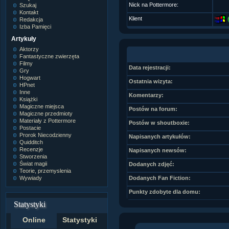
Nick na Pottermore:
Szukaj
Kontakt
Klient
Redakcja
Izba Pamięci
Artykuły
Aktorzy
Fantastyczne zwierzęta
Filmy
Data rejestracji:
Gry
Hogwart
Ostatnia wizyta:
HPnet
Inne
Komentarzy:
Książki
Magiczne miejsca
Postów na forum:
Magiczne przedmioty
Materiały z Pottermore
Postów w shoutboxie:
Postacie
Prorok Niecodzienny
Napisanych artykułów:
Quidditch
Recenzje
Napisanych newsów:
Stworzenia
Świat magii
Dodanych zdjęć:
Teorie, przemyslenia
Wywiady
Dodanych Fan Fiction:
Punkty zdobyte dla domu:
Statystyki
Online
Statystyki