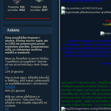
-Nie chcĂŞ jej- powiedziaÂł Harry...
Punktów:
916
Punktów:
115
uczniów:
4452
uczniów:
4107
My G
I czoÂ
Ankieta
Zima przejĂŞÂła Hogwart i
okolice, Âśnieg mocno sypie, ale
-MĂłwisz o miÂłoÂści? -zapytaÂł V
to CiĂŞ nie powstrzyma przed
Dumbledora, o miÂłosci, ktĂłra wedÂług
robieniem planĂłw. Zastanawiasz
przed runienciem z WieÂży Astronomicznej
siĂŞ, co ciekawego moÂżna
miÂłoÂści, ktĂłra nie powstrzymaÂła mni
robiĂŚ w weekend:
nikt nie kocha ciĂŞ aÂż tak, Potter, by
Bitwa na ÂśnieÂżki to jest to! MoÂże
"zupeÂłnym przypadkiem" oberwie
-Jest co
od nas przechodzÂący obok Snape.
12% [9 głosów]
Plan to brak planu. BĂŞdĂŞ leÂżeĂŚ
w ÂłĂłÂżku, piĂŚ kakao i plotkowaĂŚ
Jaki jestem?? Nie wiem sam... MogĂŞ sie
ze wspĂłÂłlokatorami z dormitorium.
ChÂłopiec zagubiny w swoim Âświecie, z
przelane na papier, wiersze jego wspomni
40% [31 głosów]
ChciaÂłby aby nie byÂło zÂła, poszukiwac
MĂłj nos utknie gÂłĂŞboko w
liczacy na na to, Âże dobro chowa sie za
ksiÂąÂżkach. Tylko pani Pince
wiezacy w siebie... nigdy sie nie podda.. l
bĂŞdzie mnie mogÂła odgoniĂŚ od
Harcerz caÂłym Âżyciem... Czy to ten Ba
czytania.