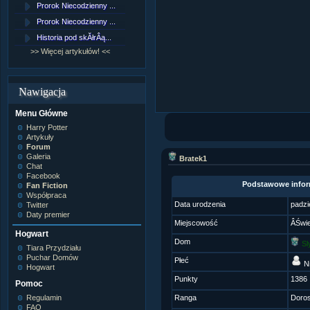
Prorok Niecodzienny ...
[NZ]RozdziaÂł 9 cz....
Prorok Niecodzienny ...
[NZ]RozdziaÂł 8 cz....
Historia pod skĂłrÂą...
[NZ]RozdziaÂł 8 cz....
>> Więcej artykułów! <<
>> Więcej fan fiction! <<
Nawigacja
Menu Główne
Harry Potter
Artykuły
Forum
Galeria
Bratek1
Chat
Facebook
Podstawowe infor
Fan Fiction
Współpraca
Data urodzenia
padz
Twitter
Daty premier
Miejscowość
ÂŚwi
Hogwart
Dom
Sl
Tiara Przydziału
Puchar Domów
Płeć
Ni
Hogwart
Punkty
1386
Pomoc
Regulamin
Ranga
Doros
FAQ