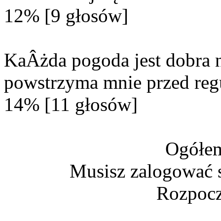
12% [9 głosów]
KaÂżda pogoda jest dobra n
powstrzyma mnie przed reg
14% [11 głosów]
Ogółem
Musisz zalogować s
Rozpocz