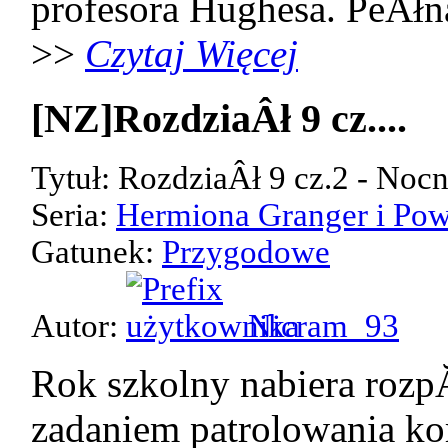
profesora Hughesa. PeÂłn
>>
Czytaj Więcej
[NZ]RozdziaÂł 9 cz....
Tytuł: RozdziaÂł 9 cz.2 - Noc
Seria:
Hermiona Granger i Pow
Gatunek:
Przygodowe
Autor:
Nicram_93
Rok szkolny nabiera rozp
zadaniem patrolowania kor