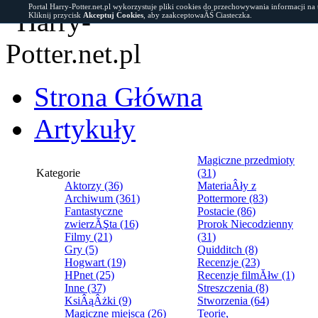
Portal Harry-Potter.net.pl wykorzystuje pliki cookies do przechowywania informacji na
Kliknij przycisk
Akceptuj Cookies
, aby zaakceptowaĂŚ Ciasteczka.
Strona Główna
Artykuły
Magiczne przedmioty
Kategorie
(31)
Aktorzy (36)
MateriaÂły z
Archiwum (361)
Pottermore (83)
Fantastyczne
Postacie (86)
zwierzĂŞta (16)
Prorok Niecodzienny
Filmy (21)
(31)
Gry (5)
Quidditch (8)
Hogwart (19)
Recenzje (23)
HPnet (25)
Recenzje filmĂłw (1)
Inne (37)
Streszczenia (8)
KsiÂąÂżki (9)
Stworzenia (64)
Magiczne miejsca (26)
Teorie,