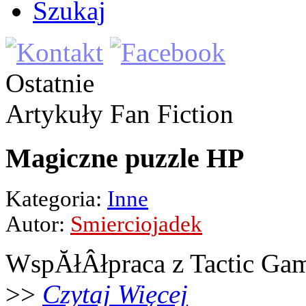
Szukaj
Ostatnie
Artykuły
Fan Fiction
Magiczne puzzle HP
Kategoria:
Inne
Autor:
Smierciojadek
WspĂłÂłpraca z Tactic Ga
>>
Czytaj Więcej