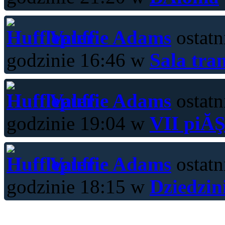
Valerie Adams
ostatn
godzinie 16:46 w
Sala tra
Valerie Adams
ostatn
godzinie 19:04 w
VII piĂŞ
Valerie Adams
ostatn
godzinie 18:15 w
Dziedzin