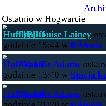
Archi
Ostatnio w Hogwarcie
[P]Louise Lainey
ost
godzinie 15:44 w
BÂłonia
Valerie Adams
ostatn
godzinie 13:40 w
Stacja k
Valerie Adams
ostatn
godzinie 21:20 w
BÂłonia