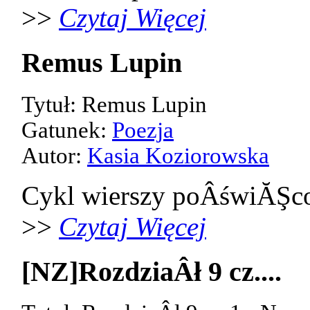
>>
Czytaj Więcej
Remus Lupin
Tytuł: Remus Lupin
Gatunek:
Poezja
Autor:
Kasia Koziorowska
Cykl wierszy poÂświĂŞco
>>
Czytaj Więcej
[NZ]RozdziaÂł 9 cz....