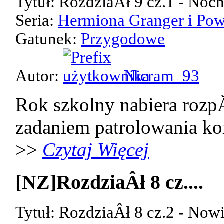
Tytuł: RozdziaÂł 9 cz.1 - Noc
Seria:
Hermiona Granger i Pow
Gatunek:
Przygodowe
Autor:
Nicram_93
Rok szkolny nabiera rozp
zadaniem patrolowania kor
>>
Czytaj Więcej
[NZ]RozdziaÂł 8 cz....
Tytuł: RozdziaÂł 8 cz.2 - Now