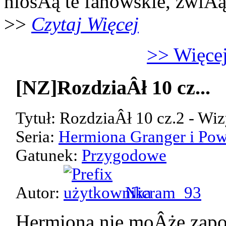
niosÂą te fanowskie, zwiÂ
>>
Czytaj Więcej
>> Więcej
[NZ]RozdziaÂł 10 cz...
Tytuł: RozdziaÂł 10 cz.2 - Wiz
Seria:
Hermiona Granger i Pow
Gatunek:
Przygodowe
Autor:
Nicram_93
Hermiona nie moÂże zap