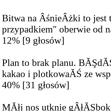
Bitwa na ÂśnieÂżki to jes
przypadkiem" oberwie od n
12% [9 głosów]
Plan to brak planu. BĂŞd
kakao i plotkowaĂŚ ze wsp
40% [31 głosów]
MĂłj nos utknie gÂłĂŞbok