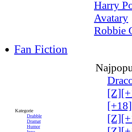
Harry Po
Avatary
Robbie 
Fan Fiction
Najpopu
Draco
[Z][+
[+18]
Kategorie
[Z][+
Drabble
Dramat
Humor
[Z][+
Inne