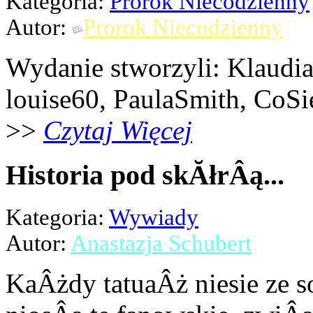
Kategoria:
Prorok Niecodzienny
Autor:
Prorok Niecodzienny
Wydanie stworzyli: Klaudi
louise60, PaulaSmith, CoSi
>>
Czytaj Więcej
Historia pod skĂłrÂą...
Kategoria:
Wywiady
Autor:
Anastazja Schubert
KaÂżdy tatuaÂż niesie ze s