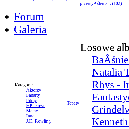
przemyÂślenia... (102)
Forum
Galeria
Losowe al
BaÂśnie 
Natalia 
Rhys - 
Kategorie
Aktorzy
Fantast
Fanarty
Filmy
Tapety
HPnetowe
Grindel
Memy
Inne
Kenneth
J.K. Rowling