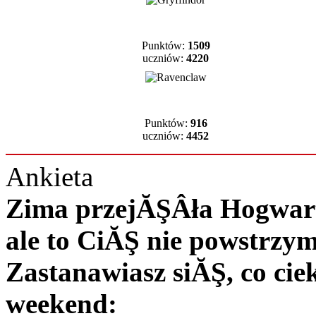
Punktów:
1509
uczniów:
4220
Punktów:
916
uczniów:
4452
Ankieta
Zima przejĂŞÂła Hogwart 
ale to CiĂŞ nie powstrzy
Zastanawiasz siĂŞ, co c
weekend: