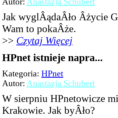
Autor:
Anastazja Schubert
Jak wyglÂądaÂło Âżycie G
Wam to pokaÂże.
>>
Czytaj Więcej
HPnet istnieje napra...
Kategoria:
HPnet
Autor:
Anastazja Schubert
W sierpniu HPnetowicze mi
Krakowie. Jak byÂło?