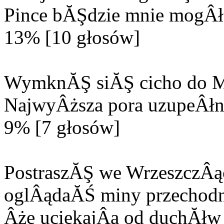
Pince bĂŞdzie mnie mogÂła
13% [10 głosów]
WymknĂŞ siĂŞ cicho do M
NajwyÂższa pora uzupeÂłn
9% [7 głosów]
PostraszĂŞ we WrzeszczÂą
oglÂądaĂŚ miny przechodn
Âże uciekajÂą od duchĂłw 