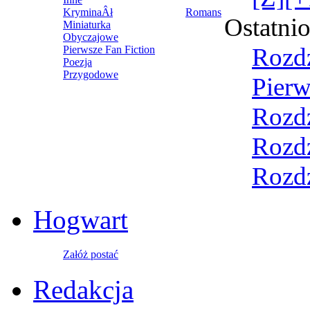
KryminaÂł
Romans
Ostatni
Miniaturka
Obyczajowe
Rozdz
Pierwsze Fan Fiction
Poezja
Przygodowe
Pierw
Rozdz
Rozdz
Rozdz
Hogwart
Załóż postać
Redakcja