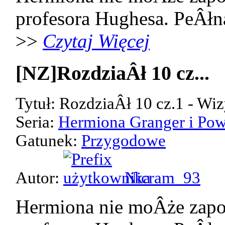
profesora Hughesa. PeÂłn
>>
Czytaj Więcej
[NZ]RozdziaÂł 10 cz...
Tytuł: RozdziaÂł 10 cz.1 - Wiz
Seria:
Hermiona Granger i Pow
Gatunek:
Przygodowe
Autor:
Nicram_93
Hermiona nie moÂże zap