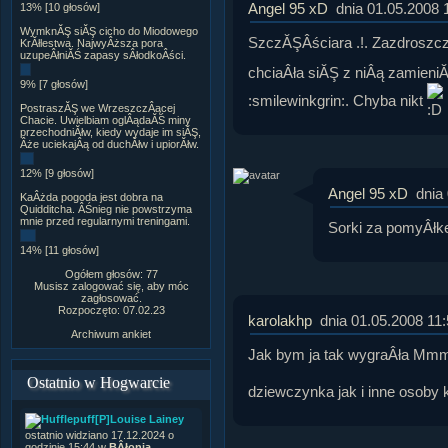
Angel 95 xD
dnia 01.05.2008 
13% [10 głosów]
WymknĂŞ siĂŞ cicho do Miodowego
SzczĂŞÂściara .!. Zazdroszcz
KrĂłlestwa. NajwyÂższa pora
uzupeÂłniĂŚ zapasy sÂłodkoÂści.
chciaÂła siĂŞ z niÂą zamieniĂŚ
9% [7 głosów]
:smilewinkgrin:. Chyba nikt
PostraszĂŞ we WrzeszczÂącej
Chacie. Uwielbiam oglÂądaĂŚ miny
przechodniĂłw, kiedy wydaje im siĂŞ,
Âże uciekajÂą od duchĂłw i upiorĂłw.
12% [9 głosów]
Angel 95 xD
dnia
KaÂżda pogoda jest dobra na
Quidditcha. ÂŚnieg nie powstrzyma
mnie przed regularnymi treningami.
Sorki za pomyÂłke
14% [11 głosów]
Ogółem głosów: 77
Musisz zalogować się, aby móc
zagłosować.
Rozpoczęto: 07.02.23
karolakhp
dnia 01.05.2008 11
Archiwum ankiet
Jak bym ja tak wygraÂła Mm
Ostatnio w Hogwarcie
dziewczynka jak i inne osoby 
[P]Louise Lainey
ostatnio widziano 17.12.2024 o
godzinie 15:44 w
BÂłonia