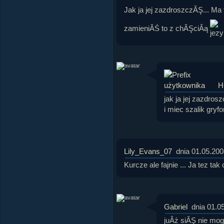
Jak ja jej zazdroszczĂŞ... Ma 
zamieniĂŚ to z chĂŞciÂą
H
jak ja jej zazdros
i miec szalik gryf
Lily_Evans_07
dnia 01.05.200
Kurcze ale fajnie ... Ja tez tak 
Gabriel
dnia 01.0
juÂż siĂŞ nie mo