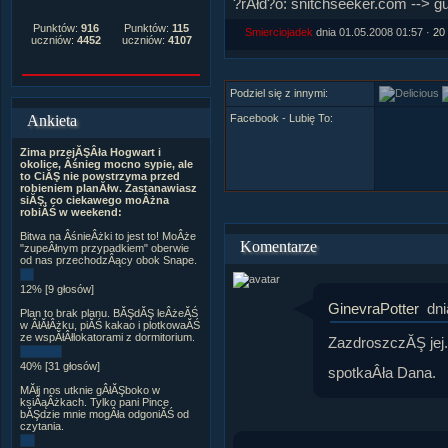
?rĂłd?o: snitchseeker.com --> 
Punktów:
916
Punktów:
115
Smierciojadek
dnia 01.05.2008 01:57 ·
20
uczniów:
4452
uczniów:
4107
Podziel się z innymi:
Facebook - Lubię To:
Ankieta
Zima przejĂŞÂła Hogwart i
okolice, Âśnieg mocno sypie, ale
to CiĂŞ nie powstrzyma przed
robieniem planĂłw. Zastanawiasz
siĂŞ, co ciekawego moÂżna
robiĂŚ w weekend:
Bitwa na ÂśnieÂżki to jest to! MoÂże
Komentarze
"zupeÂłnym przypadkiem" oberwie
od nas przechodzÂący obok Snape.
12% [9 głosów]
GinevraPotter
dni
Plan to brak planu. BĂŞdĂŞ leÂżeĂŚ
w ÂłĂłÂżku, piĂŚ kakao i plotkowaĂŚ
ze wspĂłÂłlokatorami z dormitorium.
ZazdroszczĂŞ jej
40% [31 głosów]
spotkaÂła Dana.
MĂłj nos utknie gÂłĂŞboko w
ksiÂąÂżkach. Tylko pani Pince
bĂŞdzie mnie mogÂła odgoniĂŚ od
czytania.