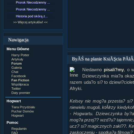
Prorok Niecodzienny ...
[NZ]Rozdział 9 cz.1...
Prorok Niecodzienny ...
[NZ]Rozdział 8 cz.2...
Historia pod skórą z...
[NZ]Rozdział 8 cz.1...
>> Więcej artykułów! <<
>> Więcej fan fiction! <<
Nawigacja
Menu Główne
Harry Potter
ByĂŚ na planie KsiĂŞcia PĂłÂłkr
Artykuły
Forum
Galeria
Niedawno
pisali?my
, o 
Chat
Dziewczynka mia?a okazj
Facebook
Fan Fiction
razem uda?o si? to dziewi?ciol
Współpraca
Afryki.
Twitter
Daty premier
Kelsey nie mog?a przesta? si
Hogwart
niewielu mugoli, ktĂłrzy kiedyko
Tiara Przydziału
Puchar Domów
- Hogwartu. Dziewczynka by?a
Hogwart
mog?a przej?? wzd?u? tajemniczy
Pomoc
ucz? si? magicznych zakl??. Kels
Regulamin
zaskoczeniu - spotka?a filmow?
FAQ