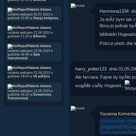
Valerie Adams
Hermiona1334
dn
ostatnio widziano 02.07.2023 o
godzinie 13:40 w
Stacja kolejowa
Ja teÂź bym tak 
filmu,to jednak b
Valerie Adams
ostatnio widziano 27.06.2023 o
biblioteki Hogwart
godzinie 21:20 w
BÂłonia
Polsce:uhoh:.Ale k
Valerie Adams
ostatnio widziano 23.06.2023 o
godzinie 16:46 w
Sala
transmutacji
Valerie Adams
harry_potter123
dnia 01.05.20
ostatnio widziano 22.06.2023 o
Ale farciara. Fajnie by byÂło
godzinie 19:04 w
VII piĂŞtro
wogĂłle caÂły Hogwart...
Valerie Adams
ostatnio widziano 12.06.2023 o
godzinie 18:15 w
Dziedziniec
Transmutacji
Yavanna Kementa
ZazdroszczĂŞ jej
nie spotkaÂła Da