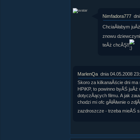
Nimfadora777
dn
ChciaÂłabym juÂż 
znowu dziewczynie
teÂż chcĂŞ!!
MarlenQa
dnia 04.05.2008 23
Skoro za kilkanaÂście dni ma
HPiKP, to powinno byĂŚ juÂż 
dotyczÂących filmu. A jak za
chodzi mi ofc gÂłĂłwnie o zdjĂ
zazdroszcze - trzeba mieĂŚ