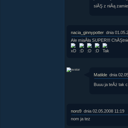
siĂŞ z niÂą zamie
nacia_ginnypotter
dnia 01.05.
Ale miaÂła SUPER!!! ChĂŞtnie
Matilde
dnia 02.0
Buuu ja teÂż tak 
noro9
dnia 02.05.2008 11:19
nom ja tez