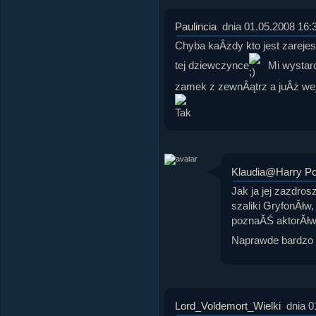
Paulincia
dnia 01.05.2008 16:
Chyba kaÂżdy kto jest zarejes
tej dziewczynce
Mi wystar
zamek z zewnÂątrz a juÂż we
Klaudia@Harry Po
Jak ja jej zazdro
szaliki GryfonĂłw,
poznaĂŚ aktorĂłw
Naprawde bardzo 
Lord_Voldemort_Wielki
dnia 0