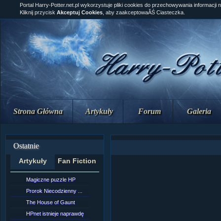
Portal Harry-Potter.net.pl wykorzystuje pliki cookies do przechowywania informacji 
Kliknij przycisk
Akceptuj Cookies
, aby zaakceptowaĂŚ Ciasteczka.
Strona Główna
Artykuły
Forum
Galeria
Ostatnie
Artykuły
Fan Fiction
Magiczne puzzle HP
[NZ]Rozdział 10 cz....
Prorok Niecodzienny ...
[NZ]Rozdział 10 cz....
The House of Gaunt
[NZ]Rozdział 9 cz.2...
HPnet istnieje naprawdę
Remus Lupin