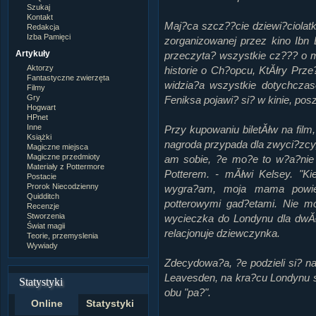
Szukaj
Kontakt
Maj?ca szcz??cie dziewi?ciolatka
Redakcja
Izba Pamięci
zorganizowanej przez kino Ibn 
Artykuły
przeczyta? wszystkie cz??? o 
Aktorzy
historie o Ch?opcu, KtĂłry Prz
Fantastyczne zwierzęta
widzia?a wszystkie dotychcza
Filmy
Gry
Feniksa pojawi? si? w kinie, pos
Hogwart
HPnet
Inne
Przy kupowaniu biletĂłw na fil
Książki
nagroda przypada dla zwyci?zcy
Magiczne miejsca
Magiczne przedmioty
am sobie, ?e mo?e to w?a?nie
Materiały z Pottermore
Potterem. - mĂłwi Kelsey. "K
Postacie
Prorok Niecodzienny
wygra?am, moja mama powied
Quidditch
potterowymi gad?etami. Nie mo
Recenzje
Stworzenia
wycieczka do Londynu dla dwĂłc
Świat magii
relacjonuje dziewczynka.
Teorie, przemyslenia
Wywiady
Zdecydowa?a, ?e podzieli si? 
Leavesden, na kra?cu Londynu 
Statystyki
obu "pa?".
Online
Statystyki