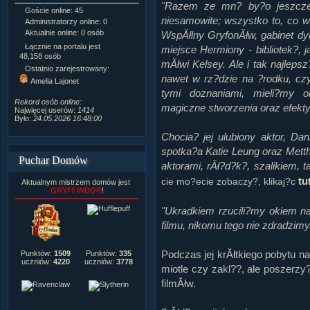
"Razem ze mn? by?o jeszcze
Goście online: 45
Napisanych artykułów:
1,087
niesamowite; wszystko to, co w
Administratorzy online: 0
Dodanych newsów:
10,564
Aktualnie online: 0 osób
Zdjęć w galerii:
21,490
WspĂłlny GryfonĂłw, gabinet dyr
Tematów na forum:
3,921
Łącznie na portalu jest
miejsce Hermiony - bibliotek?, j
Postów na forum:
319,637
48,158 osób
mĂłwi Kelsey. Ale i tak najleps
Komentarzy do materiałów:
Ostatnio zarejestrowany:
222,019
nawet w rz?dzie na ?rodku, czy
Amelia Lajonet
Rozdanych pochwał:
3,327
tymi doznaniami, mieli?my o
Wlepionych ostrzeżeń:
4,170
Rekord osób online:
magiczne stworzenia oraz efekty 
Najwięcej userów:
1414
Było:
24.05.2026 16:48:00
Chocia? jej ulubiony aktor, Dan
spotka?a Katie Leung oraz Mett
Puchar Domów
aktorami, rĂł?d?k?, szalikiem, 
tu
cie mo?ecie zobaczy?, klikaj?c
Aktualnym mistrzem domów jest
GRYFFINDOR
!
"Ukradkiem rzucili?my okiem na
filmu, nikomu tego nie zdradzimy
Podczas jej krĂłtkiego pobytu na
Punktów:
1509
Punktów:
335
uczniów:
4220
uczniów:
3778
miotle czy zakl??, ale poszerz
filmĂłw.