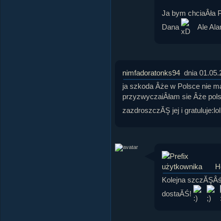
Ja bym chciaÂła
Dana
Ale Ala
nimfadoratonks94
dnia 01.05.
ja szkoda Âże w Polsce nie ma
przyzwyczaiÂłam sie Âże polsk
zazdroszczĂŞ jej i gratuluje:lol
H
Kolejna szczĂŞÂś
dostaĂŚ!