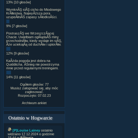
13% [10 głosów]
WymknĂŞ siĂŞ cicho do Miodowego
KrĂłlestwa. NajwyÂższa pora
uzupeÂłniĂŚ zapasy sÂłodkoÂści.
9% [7 głosów]
PostraszĂŞ we WrzeszczÂącej
Chacie. Uwielbiam oglÂądaĂŚ miny
przechodniĂłw, kiedy wydaje im siĂŞ,
Âże uciekajÂą od duchĂłw i upiorĂłw.
12% [9 głosów]
KaÂżda pogoda jest dobra na
Quidditcha. ÂŚnieg nie powstrzyma
mnie przed regularnymi treningami.
14% [11 głosów]
Ogółem głosów: 77
Musisz zalogować się, aby móc
zagłosować.
Rozpoczęto: 07.02.23
Archiwum ankiet
Ostatnio w Hogwarcie
[P]Louise Lainey
ostatnio
widziano 17.12.2024 o godzinie
15:44 w
BÂłonia