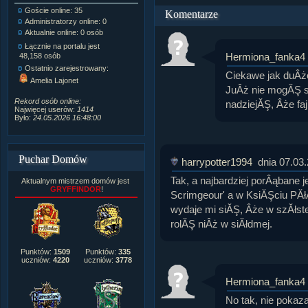
Goście online: 35
Napisanych artykułów:
1,087
Komentarze
Administratorzy online: 0
Dodanych newsów:
10,564
Aktualnie online: 0 osób
Zdjęć w galerii:
21,490
Tematów na forum:
3,921
Łącznie na portalu jest
Postów na forum:
319,637
Hermiona_fanka4
48,158 osób
Komentarzy do materiałów:
Ostatnio zarejestrowany:
Ciekawe jak duÂżo
222,019
Amelia Lajonet
Rozdanych pochwał:
3,327
JuÂż nie mogĂŞ s
Wlepionych ostrzeżeń:
4,170
Rekord osób online:
nadziejĂŞ, Âże fa
Najwięcej userów:
1414
Było:
24.05.2026 16:48:00
Puchar Domów
harrypotter1994
dnia 07.03
Tak, a najbardziej porÂąbane je
Aktualnym mistrzem domów jest
GRYFFINDOR
!
Scrimgeour' a w KsiĂŞciu PĂłÂ
wydaje mi siĂŞ, Âże w szĂłst
rolĂŞ niÂż w siĂłdmej.
Punktów:
1509
Punktów:
335
uczniów:
4220
uczniów:
3778
Hermiona_fanka4
No tak, nie pokaza