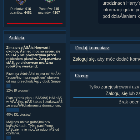
urodzinach Harry'e
informacji gdzie p
Punktów:
916
Punktów:
115
uczniów:
4452
uczniów:
4107
pod dziaÂłaniem 
Ankieta
Dodaj komentarz
Zima przejĂŞÂła Hogwart i
okolice, Âśnieg mocno sypie, ale
to CiĂŞ nie powstrzyma przed
Zaloguj się
, aby móc dodać kome
robieniem planĂłw. Zastanawiasz
siĂŞ, co ciekawego moÂżna
robiĂŚ w weekend:
Bitwa na ÂśnieÂżki to jest to! MoÂże
Oceny
"zupeÂłnym przypadkiem" oberwie
od nas przechodzÂący obok Snape.
Tylko zarejestrowani uż
12% [9 głosów]
Zaloguj się
lub
za
Plan to brak planu. BĂŞdĂŞ leÂżeĂŚ
Brak ocen
w ÂłĂłÂżku, piĂŚ kakao i plotkowaĂŚ
ze wspĂłÂłlokatorami z dormitorium.
40% [31 głosów]
MĂłj nos utknie gÂłĂŞboko w
ksiÂąÂżkach. Tylko pani Pince
bĂŞdzie mnie mogÂła odgoniĂŚ od
czytania.