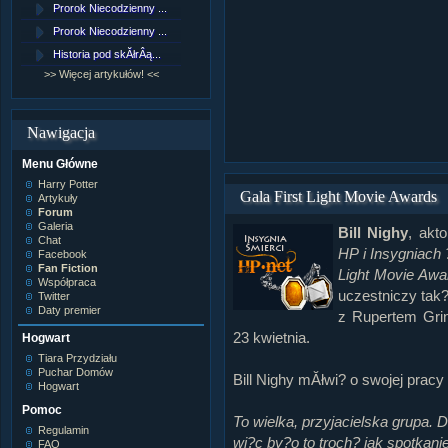
Prorok Niecodzienny ...
[NZ]RozdziaÂł 9 cz....
Prorok Niecodzienny ...
[NZ]RozdziaÂł 8 cz....
Historia pod skĂłrÂą...
[NZ]RozdziaÂł 8 cz....
>> Więcej artykułów! <<
>> Więcej fan fiction! <<
Nawigacja
Menu Główne
Harry Potter
Gala First Light Movie Awards
Artykuły
Forum
Galeria
Bill Nighy
, akt
Chat
HP i Insygniach 
Facebook
Fan Fiction
Light Movie Awa
Współpraca
uczestniczy tak?
Twitter
Daty premier
z Rupertem Grin
23 kwietnia.
Hogwart
Tiara Przydziału
Puchar Domów
Bill Nighy mĂłwi? o swojej pracy
Hogwart
Pomoc
To wielka, przyjacielska grupa. 
Regulamin
wi?c by?o to troch? jak spotkanie
FAQ