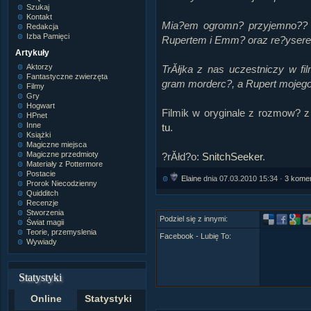
Szukaj
Kontakt
Mia?em ogromn? przyjemno?? u
Redakcja
Izba Pamięci
Rupertem i Emm? oraz re?yser
Artykuły
Aktorzy
TrĂłjka z nas uczestniczy w fi
Fantastyczne zwierzęta
gram morderc?, a Rupert mojego
Filmy
Gry
Hogwart
Filmik w oryginale z rozmow?
HPnet
Inne
tu
.
Książki
Magiczne miejsca
Magiczne przedmioty
?rĂłd?o:
SnitchSeeker
.
Materiały z Pottermore
Postacie
Elaine
dnia 07.03.2010 15:34 ·
3 kome
Prorok Niecodzienny
Quidditch
Recenzje
Stworzenia
Podziel się z innymi:
Świat magii
Teorie, przemyslenia
Facebook - Lubię To:
Wywiady
Statystyki
Online
Statystyki