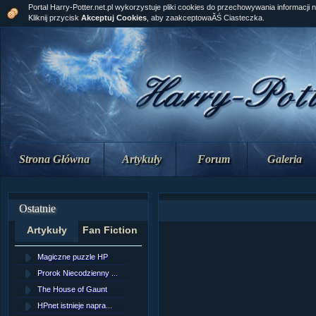
Portal Harry-Potter.net.pl wykorzystuje pliki cookies do przechowywania informacji 
Kliknij przycisk
Akceptuj Cookies
, aby zaakceptowaĂŚ Ciasteczka.
Strona Główna
Artykuły
Forum
Galeria
Ostatnie
Artykuły
Fan Fiction
Magiczne puzzle HP
[NZ]RozdziaÂł 10 cz...
Prorok Niecodzienny ...
[NZ]RozdziaÂł 10 cz...
The House of Gaunt
[NZ]RozdziaÂł 9 cz....
HPnet istnieje napra...
Remus Lupin