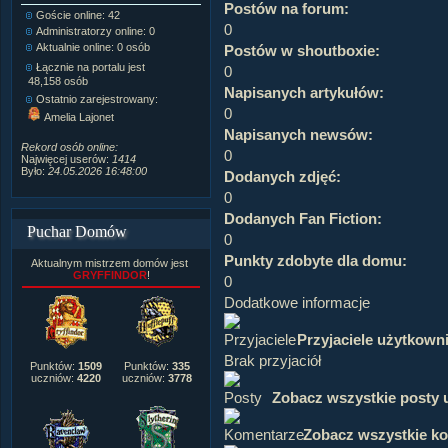
Postów na forum:
Goście online: 42
Napisanych artykułów:
1,087
0
Administratorzy online: 0
Dodanych newsów:
10,564
Aktualnie online: 0 osób
Zdjęć w galerii:
21,490
Postów w shoutboxie:
Tematów na forum:
3,921
Łącznie na portalu jest
0
Postów na forum:
319,637
48,158 osób
Napisanych artykułów:
Komentarzy do materiałów:
Ostatnio zarejestrowany:
222,019
0
Amelia Lajonet
Rozdanych pochwał:
3,327
Napisanych newsów:
Wlepionych ostrzeżeń:
4,170
Rekord osób online:
0
Najwięcej userów:
1414
Było:
24.05.2026 16:48:00
Dodanych zdjęć:
0
Dodanych Fan Fiction:
Puchar Domów
0
Punkty zdobyte dla domu:
Aktualnym mistrzem domów jest
GRYFFINDOR
!
0
Dodatkowe informacje
Przyjaciele użytkown
Brak przyjaciół
Punktów:
1509
Punktów:
335
uczniów:
4220
uczniów:
3778
Zobacz wszystkie posty 
Zobacz wszystkie k