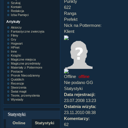
Punkty
Szukaj
622
Kontakt
Redakcja
Ranga
Izba Pamięci
Prefekt
Artykuły
Nick na Pottermore:
Aktorzy
Klient
Fantastyczne zwierzęta
Filmy
Gry
Hogwart
HPnet
Inne
Książki
Magiczne miejsca
Magiczne przedmioty
Materiały z Pottermore
Postacie
Prorok Niecodzienny
offline
Quidditch
Nie podano GG
Recenzje
Stworzenia
Statystyki
Świat magii
Data rejestracji:
Teorie, przemyslenia
Wywiady
23.07.2008 13:23
Ostatnia wizyta:
23.11.2010 08:38
Statystyki
Komentarzy:
Online
Statystyki
62