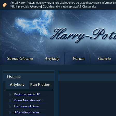
Portal Harry-Potter.net.pl wykorzystuje pliki cookies do przechowywania informacji 
Kliknij przycisk
Akceptuj Cookies
, aby zaakceptowaĂŚ Ciasteczka.
Strona Główna
Artykuły
Forum
Galeria
Ostatnie
Artykuły
Fan Fiction
Magiczne puzzle HP
[NZ]RozdziaÂł 10 cz...
Prorok Niecodzienny ...
[NZ]RozdziaÂł 10 cz...
The House of Gaunt
[NZ]RozdziaÂł 9 cz....
HPnet istnieje napra...
Remus Lupin