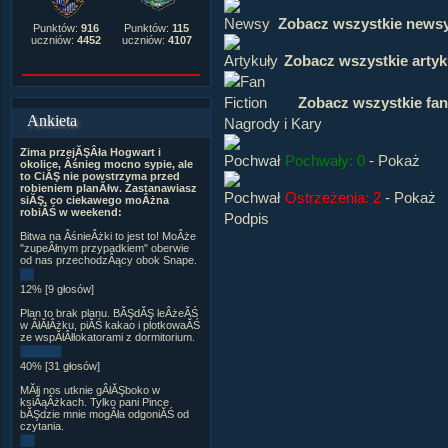
Zobacz wszystkie news
Punktów:
916
Punktów:
115
uczniów:
4452
uczniów:
4107
Zobacz wszystkie artyk
Zobacz wszystkie fan
Ankieta
Nagrody i Kary
Zima przejĂŞÂła Hogwart i
Pochwały: 0
-
Pokaż
okolice, Âśnieg mocno sypie, ale
to CiĂŞ nie powstrzyma przed
robieniem planĂłw. Zastanawiasz
Ostrzeżenia: 2
-
Pokaż
siĂŞ, co ciekawego moÂżna
robiĂŚ w weekend:
Podpis
Bitwa na ÂśnieÂżki to jest to! MoÂże
"zupeÂłnym przypadkiem" oberwie
od nas przechodzÂący obok Snape.
12% [9 głosów]
Plan to brak planu. BĂŞdĂŞ leÂżeĂŚ
w ÂłĂłÂżku, piĂŚ kakao i plotkowaĂŚ
ze wspĂłÂłlokatorami z dormitorium.
40% [31 głosów]
MĂłj nos utknie gÂłĂŞboko w
ksiÂąÂżkach. Tylko pani Pince
bĂŞdzie mnie mogÂła odgoniĂŚ od
czytania.