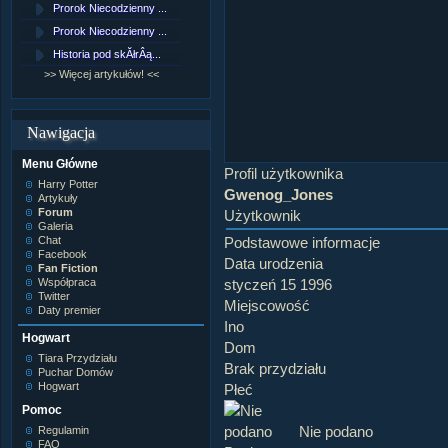
Prorok Niecodzienny ...
[NZ]RozdziaÂł 9 cz....
Prorok Niecodzienny ...
[NZ]RozdziaÂł 8 cz....
Historia pod skĂłrÂą...
[NZ]RozdziaÂł 8 cz....
>> Więcej artykułów! <<
>> Więcej fan fiction! <<
Nawigacja
Menu Główne
Profil użytkownika
Harry Potter
Gwenog_Jones
Artykuły
Forum
Użytkownik
Galeria
Chat
Podstawowe informacje
Facebook
Data urodzenia
Fan Fiction
Współpraca
styczeń 15 1996
Twitter
Miejscowość
Daty premier
Ino
Hogwart
Dom
Tiara Przydziału
Brak przydziału
Puchar Domów
Hogwart
Płeć
Pomoc
Nie podano
Regulamin
FAQ