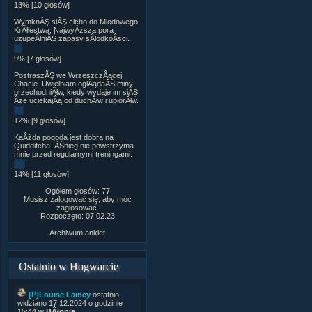
13% [10 głosów]
WymknĂŞ siĂŞ cicho do Miodowego
KrĂłlestwa. NajwyÂższa pora
uzupeÂłniĂŚ zapasy sÂłodkoÂści.
9% [7 głosów]
PostraszĂŞ we WrzeszczÂącej
Chacie. Uwielbiam oglÂądaĂŚ miny
przechodniĂłw, kiedy wydaje im siĂŞ,
Âże uciekajÂą od duchĂłw i upiorĂłw.
12% [9 głosów]
KaÂżda pogoda jest dobra na
Quidditcha. ÂŚnieg nie powstrzyma
mnie przed regularnymi treningami.
14% [11 głosów]
Ogółem głosów: 77
Musisz zalogować się, aby móc
zagłosować.
Rozpoczęto: 07.02.23
Archiwum ankiet
Ostatnio w Hogwarcie
[P]Louise Lainey
ostatnio
widziano 17.12.2024 o godzinie
15:44 w
BÂłonia