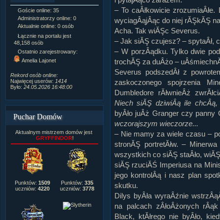
– To caÂłkowicie zrozumiaÂłe. 
Goście online: 35
Napisanych artykułów:
1,087
Administratorzy online: 0
Dodanych newsów:
10,564
wyciagÂąjÂąc do niej rĂŞkĂŞ na
Aktualnie online: 0 osób
Zdjęć w galerii:
21,490
Acha. Tak wiĂŞc Severus.
Tematów na forum:
3,921
Łącznie na portalu jest
– Jak siĂŞ czujesz? – spytaÂł, 
Postów na forum:
319,637
48,158 osób
Komentarzy do materiałów:
– W porzÂądku. Tylko dwie podr
Ostatnio zarejestrowany:
222,019
Amelia Lajonet
trochĂŞ za duÂżo – uÂśmiechnĂ
Rozdanych pochwał:
3,327
Severus podszedÂł z powrotem
Wlepionych ostrzeżeń:
4,170
Rekord osób online:
Najwięcej userów:
1414
zaskoczonego spojrzenia Mi
Było:
24.05.2026 16:48:00
Dumbledore rĂłwnieÂż zwrĂłc
Niech siĂŞ dziwiÂą ile chcÂą,
byÂło juÂż Granger czy panny 
Puchar Domów
wczorajszym wieczorze...
Aktualnym mistrzem domów jest
– Nie mamy za wiele czasu – pow
GRYFFINDOR
!
stronĂŞ portretĂłw. – Minerw
wszystkich co siĂŞ staÂło, wiĂ
siĂŞ rzuciĂŚ Imperiusa na Minist
jego kontrolÂą i nasz plan sp
Punktów:
1509
Punktów:
335
skutku.
uczniów:
4220
uczniów:
3778
Dilys byÂła wyraÂźnie wstrzÂ
na palcach zÂłoÂżonych rÂąk 
Black, ktĂłrego nie byÂło, ki