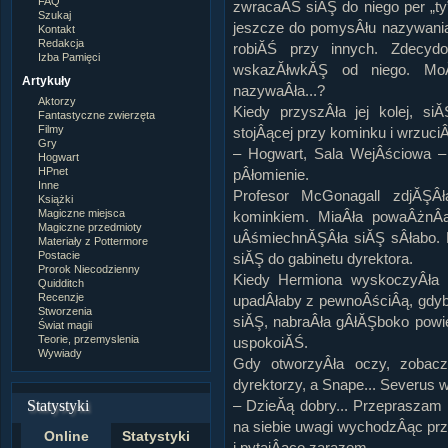
FAQ
zwracaĂŚ siĂŞ do niego per „ty”
Szukaj
jeszcze do pomysÂłu nazywania
Kontakt
Redakcja
robiĂŚ przy innych. Zdecy
Izba Pamięci
wskazĂłwkĂŞ od niego. MoÂ
Artykuły
nazywaÂła...?
Aktorzy
Kiedy przyszÂła jej kolej, s
Fantastyczne zwierzęta
Filmy
stojÂącej przy kominku i wrzuciÂ
Gry
– Hogwart, Sala WejÂściowa –
Hogwart
HPnet
pÂłomienie.
Inne
Profesor McGonagall zdjĂŞÂ
Książki
Magiczne miejsca
kominkiem. MiaÂła powaÂżnÂ
Magiczne przedmioty
uÂśmiechnĂŞÂła siĂŞ sÂłabo. 
Materiały z Pottermore
Postacie
siĂŞ do gabinetu dyrektora.
Prorok Niecodzienny
Kiedy Hermiona wyskoczyÂła z
Quidditch
Recenzje
upadÂłaby z pewnoÂściÂą, gdyb
Stworzenia
siĂŞ, nabraÂła gÂłĂŞboko powie
Świat magii
Teorie, przemyslenia
uspokoiĂŚ.
Wywiady
Gdy otworzyÂła oczy, zobacz
dyrektorzy, a Snape... Severus w
Statystyki
– DzieĂą dobry... Przepraszam 
na siebie uwagi wychodzÂąc prz
Online
Statystyki
i pytajÂąco zarazem.