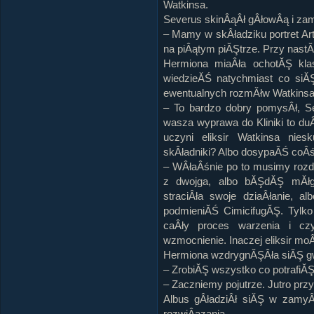
Watkinsa.
Severus skinÂąÂł gÂłowÂą i zam
– Mamy w skÂładziku portret Arte
na piÂątym piĂŞtrze. Przy nastĂ
Hermiona miaÂła ochotĂŞ kl
wiedzieĂŚ natychmiast co siĂ
ewentualnych rozmĂłw Watkinsa
– To bardzo dobry pomysÂł, Se
wasza wyprawa do Kliniki to du
uczyni eliksir Watkinsa ni
skÂładniki? Albo dosypaĂŚ coÂś 
– WÂłaÂśnie po to musimy rozdzi
z dwojga, albo bĂŞdĂŞ mĂłg
straciÂła swoje dziaÂłanie, a
podmieniĂŚ CimicifugĂŞ. Tylk
caÂły proces warzenia i cz
wzmocnienie. Inaczej eliksir m
Hermiona wzdrygnĂŞÂła siĂŞ g
– ZrobiĂŞ wszystko co potrafiĂŞ
– Zaczniemy pojutrze. Jutro pr
Albus gÂładziÂł siĂŞ w zamyÂ
rozwiÂązania.