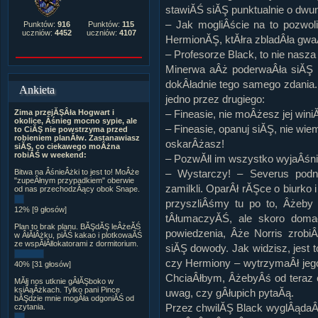
stawiĂŚ siĂŞ punktualnie o dwun
– Jak mogliÂście na to pozwol
Punktów:
916
Punktów:
115
uczniów:
4452
uczniów:
4107
HermionĂŞ, ktĂłra zbladÂła gwa
– Profesorze Black, to nie nasza 
Minerwa aÂż poderwaÂła siĂŞ na
dokÂładnie tego samego zdania.
Ankieta
jedno przez drugiego:
Zima przejĂŞÂła Hogwart i
– Fineasie, nie moÂżesz jej wini
okolice, Âśnieg mocno sypie, ale
– Fineasie, opanuj siĂŞ, nie wie
to CiĂŞ nie powstrzyma przed
robieniem planĂłw. Zastanawiasz
oskarÂżasz!
siĂŞ, co ciekawego moÂżna
robiĂŚ w weekend:
– PozwĂłl im wszystko wyjaÂśn
Bitwa na ÂśnieÂżki to jest to! MoÂże
– Wystarczy! – Severus podni
"zupeÂłnym przypadkiem" oberwie
zamilkli. OparÂł rĂŞce o biurko 
od nas przechodzÂący obok Snape.
przyszliÂśmy tu po to, Âżeby 
12% [9 głosów]
tÂłumaczyĂŚ, ale skoro doma
Plan to brak planu. BĂŞdĂŞ leÂżeĂŚ
powiedzenia, Âże Norris zrobi
w ÂłĂłÂżku, piĂŚ kakao i plotkowaĂŚ
ze wspĂłÂłlokatorami z dormitorium.
siĂŞ dowody. Jak widzisz, jest t
czy Hermiony – wytrzymaÂł jeg
40% [31 głosów]
ChciaÂłbym, ÂżebyÂś od teraz 
MĂłj nos utknie gÂłĂŞboko w
ksiÂąÂżkach. Tylko pani Pince
uwag, czy gÂłupich pytaĂą.
bĂŞdzie mnie mogÂła odgoniĂŚ od
Przez chwilĂŞ Black wyglÂądaÂł
czytania.