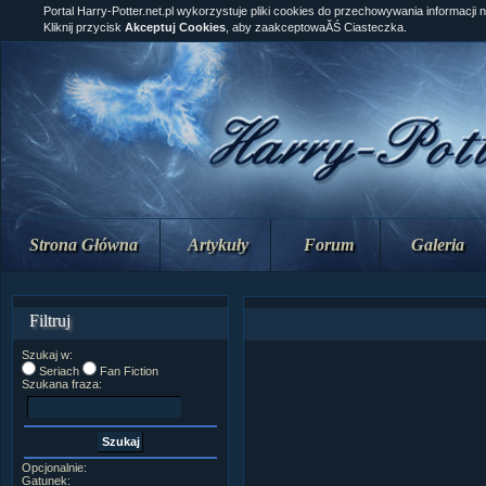
Portal Harry-Potter.net.pl wykorzystuje pliki cookies do przechowywania informacji 
Kliknij przycisk
Akceptuj Cookies
, aby zaakceptowaĂŚ Ciasteczka.
Strona Główna
Artykuły
Forum
Galeria
Filtruj
Szukaj w:
Seriach
Fan Fiction
Szukana fraza:
Opcjonalnie:
Gatunek: