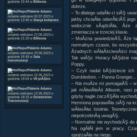
godzinie 15:44 w
BÂłonia
dobrze.
Valerie Adams
– To dlatego udaÂło ci siĂŞ uwa
ostatnio widziano 02.07.2023 o
jakby chciaÂła odwrĂłciĂŚ jeg
godzinie 13:40 w
Stacja kolejowa
widocznie sÂądziÂła, Âże 
Valerie Adams
zmieniacza w trzeciej klasie.
ostatnio widziano 27.06.2023 o
– MoÂżna powiedzieĂŚ, Âże ta
godzinie 21:20 w
BÂłonia
normalnym czasie, bo wszystko
Valerie Adams
Âżadnych wÂłaÂściwoÂści magi
ostatnio widziano 23.06.2023 o
godzinie 16:46 w
Sala
Tak wiĂŞc Horacy bĂŞdzie nad
transmutacji
Poppy.
– Czyli nadal bĂŞdziecie ich
Valerie Adams
ostatnio widziano 22.06.2023 o
Dumbledore. – Panna Granger...
godzinie 19:04 w
VII piĂŞtro
– Nie moÂże mi pomagaĂŚ – wp
Valerie Adams
jak mĂłwiÂłeÂś Albusie, nasi 
ostatnio widziano 12.06.2023 o
gdyby nagle zaczĂŞÂła wychodz
godzinie 18:15 w
Dziedziniec
Transmutacji
Hermiona poprawiÂła siĂŞ na kr
wÂłosĂłw. Istotnie. Teoretyczn
niepotrzebnÂą uwagĂŞ.
– Normalnie nie wychodzĂŞ do m
Na ogĂłÂł jem w pracy. Cza
spojrzaÂła na niego.