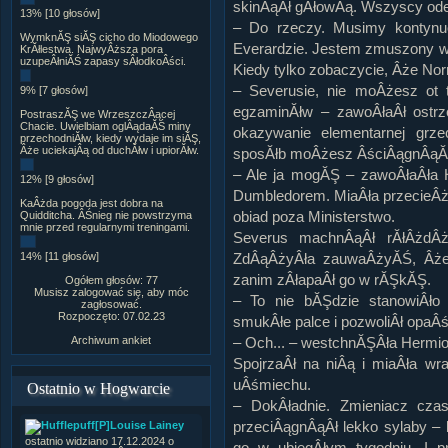
skinÂąÂł gÂłowÂą. Wszyscy ode
13% [10 głosów]
– Do rzeczy. Musimy kontynuo
WymknĂŞ siĂŞ cicho do Miodowego
Everardzie. Jestem zmuszony wa
KrĂłlestwa. NajwyÂższa pora
uzupeÂłniĂŚ zapasy sÂłodkoÂści.
Kiedy tylko zobaczycie, Âże Nor
– Severusie, nie moÂżesz ot 
9% [7 głosów]
egzaminĂłw – zawoÂłaÂł ostrz
PostraszĂŞ we WrzeszczÂącej
Chacie. Uwielbiam oglÂądaĂŚ miny
okazywanie elementarnej grz
przechodniĂłw, kiedy wydaje im siĂŞ,
Âże uciekajÂą od duchĂłw i upiorĂłw.
sposĂłb moÂżesz ÂściÂągnÂąĂŚ
– Ale ja mogĂŞ – zawoÂłaÂła H
12% [9 głosów]
Dumbledorem. MiaÂła przecieÂ
KaÂżda pogoda jest dobra na
obiad poza Ministerstwo.
Quidditcha. ÂŚnieg nie powstrzyma
mnie przed regularnymi treningami.
Severus machnÂąÂł rĂłÂżdÂż
14% [11 głosów]
ZdÂąÂżyÂła zauwaÂżyĂŚ, Âże t
zanim zÂłapaÂł go w rĂŞkĂŞ.
Ogółem głosów: 77
Musisz zalogować się, aby móc
– To nie bĂŞdzie stanowiÂło 
zagłosować.
Rozpoczęto: 07.02.23
smukÂłe palce i pozwoliÂł opaÂ
Archiwum ankiet
– Och... – westchnĂŞÂła Hermion
SpojrzaÂł na niÂą i miaÂła wr
uÂśmiechu.
Ostatnio w Hogwarcie
– DokÂładnie. Zmieniacz czas
przeciÂągnÂąÂł lekko sylaby – 
[P]Louise Lainey
ostatnio widziano 17.12.2024 o
go w ubiegÂłym tygodniu. I p