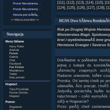
Lord Voldemort
[111]
,
[112]
,
[113]
,
[114]
,
[115]
,
[11
Prorok Niecodzienny ...
[NZ]RozdziaÂł 9 cz....
Lucjusz Malfoy
[124]
,
[125]
,
[126]
,
[127]
,
[128]
,
[1
Luna Lovegood
Prorok Niecodzienny ...
[NZ]RozdziaÂł 8 cz....
Minerwa MacGonagall
Historia pod skĂłrÂą...
[NZ]RozdziaÂł 8 cz....
Neville Longbottom
Nimfadora Tonks
>> Więcej artykułów! <<
>> Więcej fan fiction! <<
HGSS Dwa SÂłowa RozdziaÂł I
Peter Patigrew
Remus Lupin
Rok po Drugiej Wojnie Hermio
Rita Skeeter
Nawigacja
Ministerstwa Magii. Spiskow
Ron Weasley
Rose Weasley
krwi i wyeliminowaĂŚ inne gru
Menu Główne
Rowena Ravenclaw
Hermiona Granger i Severus S
Salazar Slytherin
Harry Potter
Scorpius Malfoy
Artykuły
Severus Snape
Forum
Syriusz Black
Galeria
DokÂładnie w poÂłudnie Hermi
Teddy Lupin
Chat
Facebook
wÂłasna postaĂŚ
jednej z kolejek do kominkĂ
Fan Fiction
uÂśmiechy znajomych urzĂŞd
Współpraca
Twitter
Radosne uniesienie, ktĂłre cz
Daty premier
Proroka. Od tamtej chwili po p
Hogwart
udawaÂła, Âże pracuje, choĂŚ
Tiara Przydziału
JedynÂą pociechÂą byÂło to
Puchar Domów
natychmiast – coÂś wymyÂśli. 
Hogwart
siĂŞ w Hogwarcie?
Pomoc
Przez parĂŞ chwil zastanawia
Regulamin