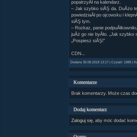
popatrzyÂł na kalendarz.
– Jak szybko siĂŞ da. DuÂżo te
powiedziaÂł po ojcowsku i klepn
siĂŞ tym.
– Rozkaz, panie podpuÂłkowniku
juÂż go nie byÂło. „Jak szybko
„Pospiesz siĂŞ!”
CDN...
Dodano 30.08.2018 13:17 | Czytań: 1989 | K
Komentarze
Brak komentarzy. Może czas do
Dodaj komentarz
Zaloguj się
, aby móc dodać kome
Oceny