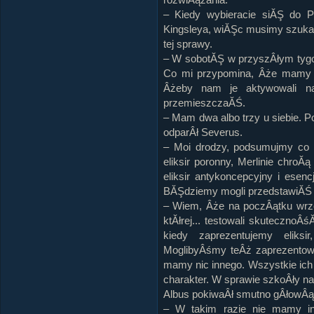
– Kiedy wybieracie siĂŞ do 
Kingsleya, wiĂŞc musimy szuka
tej sprawy.
– W sobotĂŞ w przyszÂłym tygo
Co mi przypomina, Âże mamy k
Âżeby nam je aktywowali n
przemieszczaĂŚ.
– Mam dwa albo trzy u siebie. 
odparÂł Severus.
– Moi drodzy, podsumujmy c
eliksir poronny, Merlinie chro
eliksir antykoncepcyjny i esen
BĂŞdziemy mogli przedstawiĂŚ 
– Wiem, Âże na poczÂątku wrze
ktĂłrej... testowali skutecznoÂ
kiedy zaprezentujemy eliksi
MoglibyÂśmy teÂż zaprezentowa
mamy nic innego. Wszystkie ich
charakter. W sprawie szkoÂły na
Albus pokiwaÂł smutno gÂłowÂą
– W takim razie nie mamy in