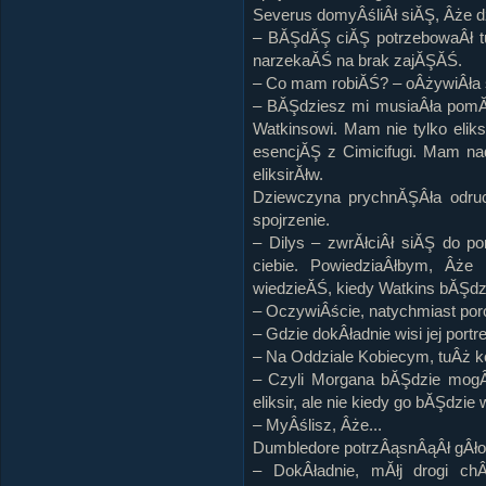
Severus domyÂśliÂł siĂŞ, Âże 
– BĂŞdĂŞ ciĂŞ potrzebowaÂł t
narzekaĂŚ na brak zajĂŞĂŚ.
– Co mam robiĂŚ? – oÂżywiÂła 
– BĂŞdziesz mi musiaÂła pomĂłc
Watkinsowi. Mam nie tylko eliks
esencjĂŞ z Cimicifugi. Mam na
eliksirĂłw.
Dziewczyna prychnĂŞÂła odruch
spojrzenie.
– Dilys – zwrĂłciÂł siĂŞ do po
ciebie. PowiedziaÂłbym, Âże
wiedzieĂŚ, kiedy Watkins bĂŞdzie
– OczywiÂście, natychmiast p
– Gdzie dokÂładnie wisi jej port
– Na Oddziale Kobiecym, tuÂż ko
– Czyli Morgana bĂŞdzie mogÂ
eliksir, ale nie kiedy go bĂŞdzie
– MyÂślisz, Âże...
Dumbledore potrzÂąsnÂąÂł gÂł
– DokÂładnie, mĂłj drogi ch