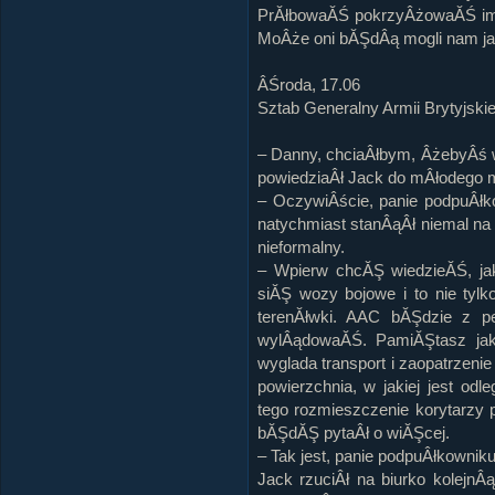
PrĂłbowaĂŚ pokrzyÂżowaĂŚ im 
MoÂże oni bĂŞdÂą mogli nam ja
ÂŚroda, 17.06
Sztab Generalny Armii Brytyjskie
– Danny, chciaÂłbym, ÂżebyÂś w
powiedziaÂł Jack do mÂłodego 
– OczywiÂście, panie podpuÂłko
natychmiast stanÂąÂł niemal n
nieformalny.
– Wpierw chcĂŞ wiedzieĂŚ, ja
siĂŞ wozy bojowe i to nie tylk
terenĂłwki. AAC bĂŞdzie z pe
wylÂądowaĂŚ. PamiĂŞtasz jaki 
wyglada transport i zaopatrzenie
powierzchnia, w jakiej jest od
tego rozmieszczenie korytarzy 
bĂŞdĂŞ pytaÂł o wiĂŞcej.
– Tak jest, panie podpuÂłkownik
Jack rzuciÂł na biurko kolejnÂą 