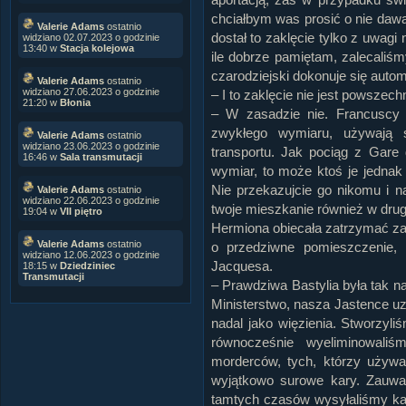
chciałbym was prosić o nie da
Valerie Adams
ostatnio
dostał to zaklęcie tylko z uwagi 
widziano 02.07.2023 o godzinie
13:40 w
Stacja kolejowa
ile dobrze pamiętam, zalecaliś
czarodziejski dokonuje się auto
Valerie Adams
ostatnio
widziano 27.06.2023 o godzinie
– I to zaklęcie nie jest powszec
21:20 w
Błonia
– W zasadzie nie. Francuscy c
zwykłego wymiaru, używają 
Valerie Adams
ostatnio
widziano 23.06.2023 o godzinie
transportu. Jak pociąg z Gare 
16:46 w
Sala transmutacji
wymiar, to może ktoś je jednak
Nie przekazujcie go nikomu i n
Valerie Adams
ostatnio
widziano 22.06.2023 o godzinie
twoje mieszkanie również w dru
19:04 w
VII piętro
Hermiona obiecała zatrzymać zak
Valerie Adams
ostatnio
o przedziwne pomieszczenie, 
widziano 12.06.2023 o godzinie
Jacquesa.
18:15 w
Dziedziniec
Transmutacji
– Prawdziwa Bastylia była tak n
Ministerstwo, nasza Jastence uz
nadal jako więzienia. Stworzyl
równocześnie wyeliminowali
morderców, tych, którzy używal
wyjątkowo surowe kary. Zauwa
tamtych czasów wysyłaliśmy każ