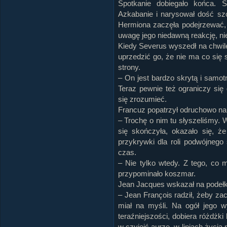
Spotkanie dobiegało końca. S
Azkabanie i narysował dość sz
Hermiona zaczęła podejrzewać, ż
uwagę jego niedawną reakcję, nie
Kiedy Severus wyszedł na chwil
uprzedzić go, że nie ma co się
strony.
– On jest bardzo skrytą i samo
Teraz pewnie też ograniczy się 
się zrozumieć.
Francuz popatrzył odruchowo na 
– Trochę o nim tu słyszeliśmy. 
się skończyła, okazało się, że
przykrywki dla roli podwójnego
czas.
– Nie tylko wtedy. Z tego, co 
przypominało koszmar.
Jean Jacques wskazał na podełko
– Jean François radził, żeby z
miał na myśli. Na ogół jego w
teraźniejszości, dobiera różdżk
w czyjejś aurze, w liniach życia