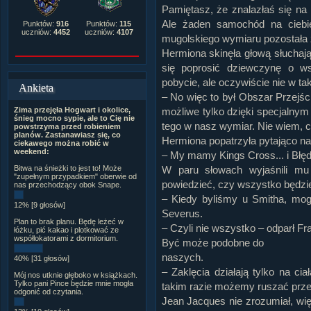
Pamiętasz, że znalazłaś się na 
Ale żaden samochód na ciebie
Punktów:
916
Punktów:
115
uczniów:
4452
uczniów:
4107
mugolskiego wymiaru pozostała z
Hermiona skinęła głową słuchaj
się poprosić dziewczynę o w
pobycie, ale oczywiście nie w ta
Ankieta
– No więc to był Obszar Przejści
Zima przejęła Hogwart i okolice,
możliwe tylko dzięki specjalny
śnieg mocno sypie, ale to Cię nie
tego w nasz wymiar. Nie wiem, cz
powstrzyma przed robieniem
planów. Zastanawiasz się, co
Hermiona popatrzyła pytająco n
ciekawego można robić w
weekend:
– My mamy Kings Cross... i Błęd
Bitwa na śnieżki to jest to! Może
W paru słowach wyjaśnili mu
"zupełnym przypadkiem" oberwie od
powiedzieć, czy wszystko będzi
nas przechodzący obok Snape.
– Kiedy byliśmy u Smitha, mog
12% [9 głosów]
Severus.
Plan to brak planu. Będę leżeć w
– Czyli nie wszystko – odparł Fr
łóżku, pić kakao i plotkować ze
współlokatorami z dormitorium.
Być może podobne do
naszych.
40% [31 głosów]
– Zaklęcia działają tylko na ci
Mój nos utknie głęboko w książkach.
Tylko pani Pince będzie mnie mogła
takim razie możemy ruszać przed
odgonić od czytania.
Jean Jacques nie zrozumiał, wi