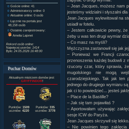
– Jean Jacques, możesz nam p
Goście online: 41
Napisanych artykułów:
1,087
Administratorzy online: 0
Dodanych newsów:
10,564
jesteśmy widzialni i słyszalni 
Aktualnie online: 0 osób
Zdjęć w galerii:
21,490
Jean Jacques wylewitował na stó
Tematów na forum:
3,921
Łącznie na portalu jest
usiadł w fotelu.
Postów na forum:
319,637
48,158 osób
Komentarzy do materiałów:
– Jestem całkowicie pewny, że 
Ostatnio zarejestrowany:
222,019
Amelia Lajonet
żeby u was ten drugi wymiar dzia
Rozdanych pochwał:
3,327
– Co masz na myśli?
Wlepionych ostrzeżeń:
4,170
Rekord osób online:
Najwięcej userów:
1414
Mężczyzna zastanowił się jak je
Było:
24.05.2026 16:48:00
– Ponieważ we Francji czaro
przenoszenia każdej budowli z 
rzucony czar, który sprawia, ż
Puchar Domów
mugolskiego nie mogą wej
Aktualnym mistrzem domów jest
czarodziejskiego. Tak jak ten
GRYFFINDOR
!
jednego do drugiego wymiaru są 
jak ci to powiedzieć... jesteś jak
– Place de la Bastille?
– Jak się tam pojawiłaś ?
Punktów:
1509
Punktów:
335
– Aportowałam używając zaklęci
uczniów:
4220
uczniów:
3778
sesje ICW do Paryża.
Jean Jacques skrzywił się lekko
– Nie powinien tego zaklęcia