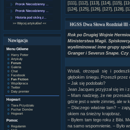
Lord Voldemort
[111]
,
[112]
,
[113]
,
[114]
,
[115]
,
[11
Prorok Niecodzienny ...
[NZ]Rozdział 9 cz.1...
Lucjusz Malfoy
[124]
,
[125]
,
[126]
,
[127]
,
[128]
,
[1
Luna Lovegood
Prorok Niecodzienny ...
[NZ]Rozdział 8 cz.2...
Minerwa MacGonagall
Historia pod skórą z...
[NZ]Rozdział 8 cz.1...
Neville Longbottom
Nimfadora Tonks
>> Więcej artykułów! <<
>> Więcej fan fiction! <<
HGSS Dwa Słowa Rozdział III -
Peter Patigrew
Remus Lupin
Rok po Drugiej Wojnie Hermio
Rita Skeeter
Nawigacja
Ministerstwa Magii. Spiskowcy
Ron Weasley
Rose Weasley
wyeliminować inne grupy społ
Menu Główne
Rowena Ravenclaw
Granger i Severus Snape. Czy
Salazar Slytherin
Harry Potter
Scorpius Malfoy
Artykuły
Severus Snape
Forum
Syriusz Black
Galeria
Wstali, otrzepali się i podes
Teddy Lupin
Chat
Facebook
własna postać
głębokim śniegu. Przeszli przez d
Fan Fiction
– Jak się podobało?
Współpraca
Twitter
Jean Jacques przyjrzał się im i
Daty premier
– Mam nadzieję, że nie przesadz
Hogwart
gdzie jest o wiele zimniej, ale w k
Tiara Przydziału
– Dlaczego właśnie tam? – zapy
Puchar Domów
okiem na śnieżny krajobraz.
Hogwart
– Byłem tam tego roku z Bibi. 
Pomoc
na samo wspomnienie. – Było ws
Regulamin