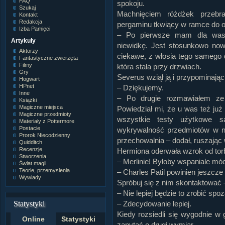
FAQ
spokoju.
Szukaj
Machnięciem różdżek przebr
Kontakt
Redakcja
pergaminu tkwiący w ramce do 
Izba Pamięci
– Po pierwsze mam dla was
Artykuły
niewidkę. Jest stosunkowo now
Aktorzy
ciekawe, z włosia tego samego 
Fantastyczne zwierzęta
Filmy
która stała przy drzwiach.
Gry
Severus wziął ją i przypominają
Hogwart
HPnet
– Dziękujemy.
Inne
– Po drugie rozmawiałem ze 
Książki
Magiczne miejsca
Powiedział mi, że u was też już
Magiczne przedmioty
wszystkie testy użytkowe s
Materiały z Pottermore
Postacie
wykrywalność przedmiotów w nie
Prorok Niecodzienny
przechowalnia – dodał, ruszając
Quidditch
Recenzje
Hermiona oderwała wzrok od torb
Stworzenia
– Merlinie! Byłoby wspaniale móc
Świat magii
Teorie, przemyslenia
– Charles Patil powinien jeszcze
Wywiady
Spróbuj się z nim skontaktować 
– Nie lepiej będzie to zrobić spo
Statystyki
– Zdecydowanie lepiej.
Kiedy rozsiedli się wygodnie w 
Online
Statystyki
zapytać o drugi wymiar.