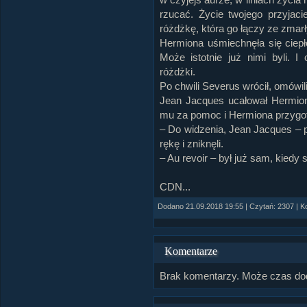
rzucać. Życie twojego przyjaci
różdżkę, która go łączy ze zmar
Hermiona uśmiechnęła się ciepł
Może istotnie już nimi byli. I
różdżki.
Po chwili Severus wrócił, omówil
Jean Jacques ucałował Hermionę
mu za pomoc i Hermiona przygot
– Do widzenia, Jean Jacques – 
rękę i zniknęli.
– Au revoir – był już sam, kied
CDN...
Dodano 21.09.2018 19:55 | Czytań: 2307 | K
Komentarze
Brak komentarzy. Może czas do