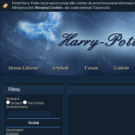
Portal Harry-Potter.net.pl wykorzystuje pliki cookies do przechowywania informacji 
Kliknij przycisk
Akceptuj Cookies
, aby zaakceptować Ciasteczka.
Strona Główna
Artykuły
Forum
Galeria
Filtruj
Szukaj w:
Seriach
Fan Fiction
Szukana fraza:
Opcjonalnie:
Gatunek: