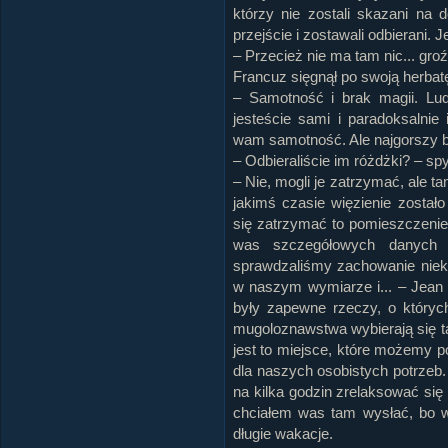
którzy nie zostali skazani na d
przejście i zostawali odbierani. J
– Przecież nie ma tam nic... gro
Francuz sięgnął po swoją herbatę 
– Samotność i brak magii. Ludz
jesteście sami i paradoksalnie
wam samotność. Ale najgorszy by
– Odbieraliście im różdżki? – sp
– Nie, mogli je zatrzymać, ale 
jakimś czasie więzienie zostało
się zatrzymać to pomieszczenie
was szczegółowych danych 
sprawdzaliśmy zachowanie nie
w naszym wymiarze i... – Jean 
były zapewne rzeczy, o których
mugoloznawstwa wybierają się tam
jest to miejsce, które możemy
dla naszych osobistych potrzeb.
na kilka godzin zrelaksować się
chciałem was tam wysłać, bo 
długie wakacje.