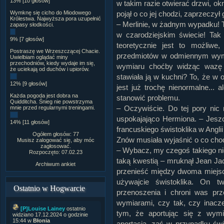
13% [10 głosów]
w takim razie otwierać drzwi, ok
Wymknę się cicho do Miodowego
pojął o co jej chodzi, zaprzeczył
Królestwa. Najwyższa pora uzupełnić
– Merlinie, w żadnym wypadku! 
zapasy słodkości.
w czarodziejskim świecie! Tak
9% [7 głosów]
teoretycznie jest to możliwe
Postraszę we Wrzeszczącej Chacie.
przedmiotów w odmiennym wymi
Uwielbiam oglądać miny
przechodniów, kiedy wydaje im się,
wymiaru choćby widząc wazę z
że uciekają od duchów i upiorów.
stawiała ją w kuchni? To, że w
12% [9 głosów]
jest już trochę nienormalne... a
Każda pogoda jest dobra na
stanowić problemu.
Quidditcha. Śnieg nie powstrzyma
– Oczywiście. Do tej pory nic 
mnie przed regularnymi treningami.
uspokajająco Hermiona. – Jesz
14% [11 głosów]
francuskiego świstoklika w Angli
Ogółem głosów: 77
Znów musiała wyjaśnić o co chod
Musisz zalogować się, aby móc
zagłosować.
– Wybacz, my czegoś takiego nie
Rozpoczęto: 07.02.23
taką kwestią – mruknął Jean Jac
Archiwum ankiet
przenieść między dwoma miejs
używajcie świstoklika. On 
Ostatnio w Hogwarcie
przenoszenia i chroni was prz
wymiarami, czy tak, czy inacz
[P]Louise Lainey
ostatnio
tym, że aportując się z wymi
widziano 17.12.2024 o godzinie
15:44 w
Błonia
aportacją, zaś w przypadku świs