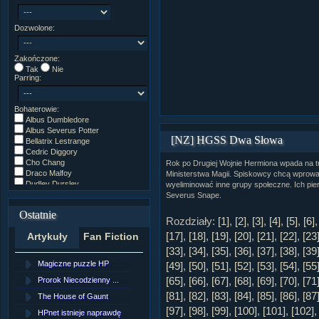
Dozwolone:
Zakończone:
Tak
Nie
Parring:
Bohaterowie:
Albus Dumbledore
Albus Severus Potter
[NZ] HGSS Dwa Słowa
Bellatrix Lestrange
Cedric Diggory
Cho Chang
Rok po Drugiej Wojnie Hermiona wpada na 
Draco Malfoy
Ministerstwa Magii. Spiskowcy chcą wprowad
Dudley Dursley
wyeliminować inne grupy społeczne. Ich pi
Fred/George Weasley
Severus Snape.
Ginny Weasley
Ostatnie
Godryk Gryffindor
Rozdziały:
[1]
,
[2]
,
[3]
,
[4]
,
[5]
,
[6]
Harry Potter
[17]
,
[18]
,
[19]
,
[20]
,
[21]
,
[22]
,
[23
Artykuły
Fan Fiction
Helga Hufflepuff
Hermiona Granger
[33]
,
[34]
,
[35]
,
[36]
,
[37]
,
[38]
,
[39
Hugo Weasley
Magiczne puzzle HP
[NZ]Rozdział 10 cz....
[49]
,
[50]
,
[51]
,
[52]
,
[53]
,
[54]
,
[55
Inne
[65]
,
[66]
,
[67]
,
[68]
,
[69]
,
[70]
,
[71
James Potter
Prorok Niecodzienny ...
[NZ]Rozdział 10 cz....
James Syriusz Potter
[81]
,
[82]
,
[83]
,
[84]
,
[85]
,
[86]
,
[87
The House of Gaunt
[NZ]Rozdział 9 cz.2...
Lily Evans
[97]
,
[98]
,
[99]
,
[100]
,
[101]
,
[102]
Lily Luna Potter
HPnet istnieje naprawdę
Remus Lupin