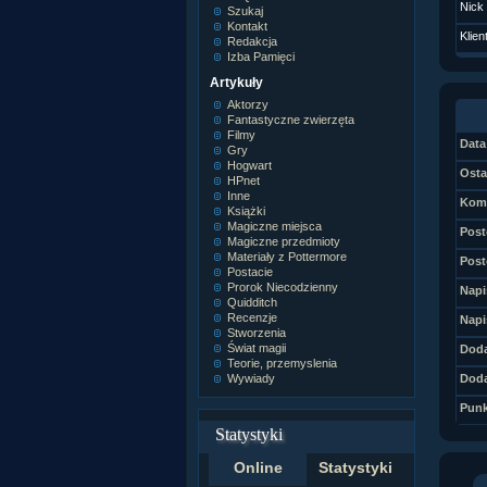
Nick
Szukaj
Kontakt
Klien
Redakcja
Izba Pamięci
Artykuły
Aktorzy
Fantastyczne zwierzęta
Filmy
Data 
Gry
Hogwart
Osta
HPnet
Inne
Kome
Książki
Magiczne miejsca
Post
Magiczne przedmioty
Materiały z Pottermore
Post
Postacie
Prorok Niecodzienny
Napi
Quidditch
Recenzje
Napi
Stworzenia
Świat magii
Doda
Teorie, przemyslenia
Wywiady
Doda
Punk
Statystyki
Online
Statystyki