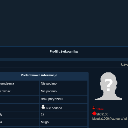
ziaÂł 9 cz....
ziaÂł 8 cz....
ziaÂł 8 cz....
fan fiction! <<
Profil użytkownika
Użyt
Podstawowe informacje
 urodzenia
Nie podano
scowość
Nie podano
Brak przydziału
Nie podano
offline
ty
12
5659138
klaudia1009@autograf.pl
ga
Mugol