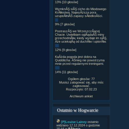
13% [10 głosów]
WymknĂŞ siĂŞ cicho do Miodowego
KrĂłlestwa. NajwyÂższa pora
uzupeÂłniĂŚ zapasy sÂłodkoÂści.
9% [7 głosów]
PostraszĂŞ we WrzeszczÂącej
Chacie. Uwielbiam oglÂądaĂŚ miny
przechodniĂłw, kiedy wydaje im siĂŞ,
Âże uciekajÂą od duchĂłw i upiorĂłw.
12% [9 głosów]
KaÂżda pogoda jest dobra na
Quidditcha. ÂŚnieg nie powstrzyma
mnie przed regularnymi treningami.
14% [11 głosów]
Ogółem głosów: 77
Musisz zalogować się, aby móc
zagłosować.
Rozpoczęto: 07.02.23
Archiwum ankiet
Ostatnio w Hogwarcie
[P]Louise Lainey
ostatnio
widziano 17.12.2024 o godzinie
15:44 w
BÂłonia