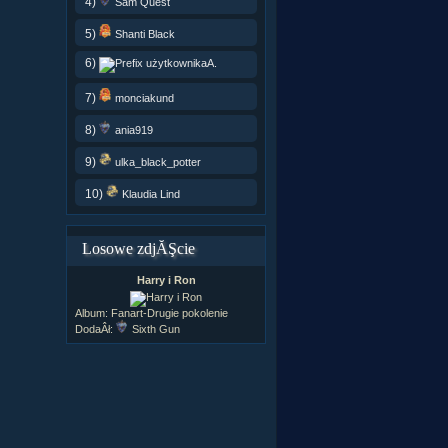
4)
Sam Quest
5)
Shanti Black
6)
A.
7)
monciakund
8)
ania919
9)
ulka_black_potter
10)
Klaudia Lind
Losowe zdjĂŞcie
Harry i Ron
Album:
Fanart-Drugie pokolenie
DodaÂł:
Sixth Gun