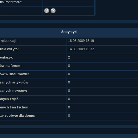
 na Pottermore:
t
Statystyki
rejestracji:
18.05.2009 15:19
tnia wizyta:
14.08.2009 15:32
ntarzy:
2
ów na forum:
0
ów w shoutboxie:
0
sanych artykułów:
0
sanych newsów:
0
nych zdjęć:
0
nych Fan Fiction:
0
ty zdobyte dla domu:
0