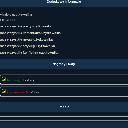
Dodatkowe informacje
rtykułów:
1,087
ewsów:
10,564
i:
21,490
yjaciele użytkownika:
orum:
3,921
 przyjaciół
rum:
319,637
acz wszystkie posty użytkownika
o materiałów:
bacz wszystkie komentarze użytkownika
ochwał:
3,327
bacz wszystkie newsy użytkownika
strzeżeń:
4,170
acz wszystkie artykuły użytkownika
acz wszystkie fan fiction użytkownika
Nagrody i Kary
Pochwały: 0
-
Pokaż
Ostrzeżenia: 0
-
Pokaż
Podpis