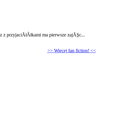
 z przyjaciĂłÂłkami ma pierwsze zajĂŞc...
>> Więcej fan fiction! <<