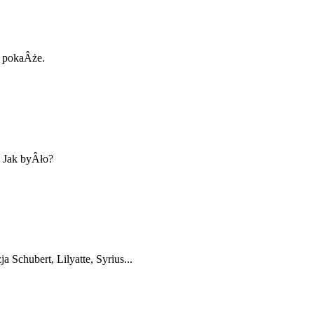
 pokaÂże.
 Jak byÂło?
a Schubert, Lilyatte, Syrius...