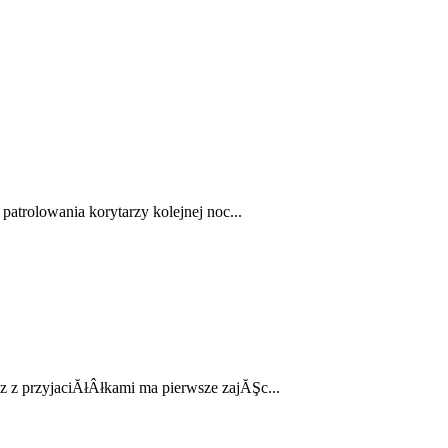
atrolowania korytarzy kolejnej noc...
 z przyjaciĂłÂłkami ma pierwsze zajĂŞc...