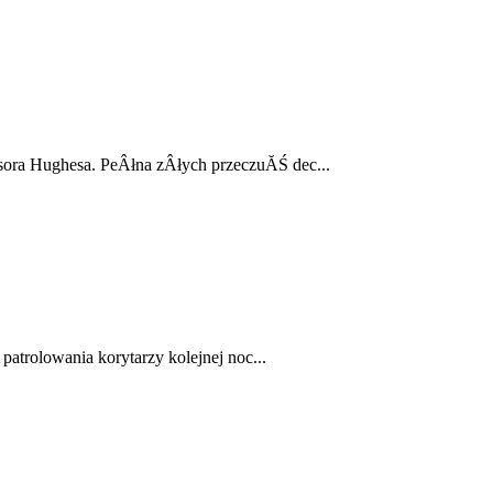
ra Hughesa. PeÂłna zÂłych przeczuĂŚ dec...
atrolowania korytarzy kolejnej noc...