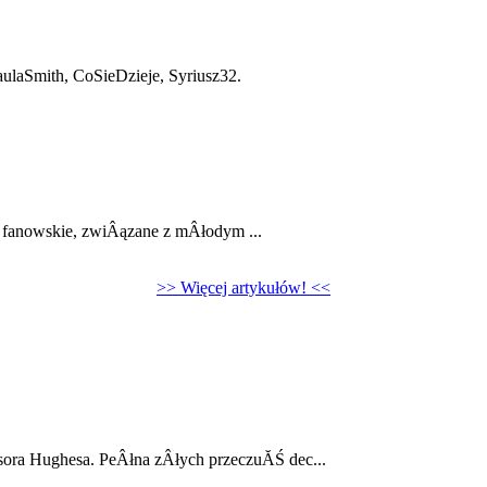
aulaSmith, CoSieDzieje, Syriusz32.
e fanowskie, zwiÂązane z mÂłodym ...
>> Więcej artykułów! <<
ra Hughesa. PeÂłna zÂłych przeczuĂŚ dec...