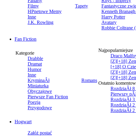
Fanarty
Rhys - Imprezy
Filmy
Tapety
Fantastyczne zwi
HPnetowe Memy
Kenneth Branagh 
Inne
Harry Potter
J.K. Rowling
Avatary
Robbie Coltrane 
Fan Fiction
Najpopularniejsze
Kategorie
Draco Malfoy 
Drabble
[Z][+18] Zem
Dramat
[+18] O Czte
Humor
[Z][+18] Zem
Inne
[Z][+18] Zem
KryminaÂł
Romans
Ostatnio komento
Miniaturka
RozdziaÂł 8 c
Obyczajowe
Pierwszy pÂł
Pierwsze Fan Fiction
RozdziaÂł 3 -
Poezja
RozdziaÂł 2 c
Przygodowe
RozdziaÂł 2 c
Hogwart
Załóż postać