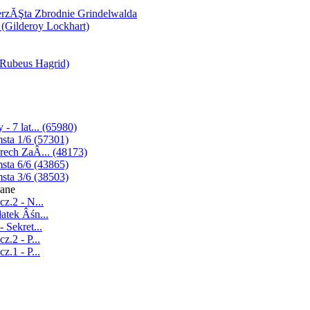
erzĂŞta Zbrodnie Grindelwalda
(Gilderoy Lockhart)
(Rubeus Hagrid)
- 7 lat... (65980)
sta 1/6 (57301)
rech ZaÂ... (48173)
sta 6/6 (43865)
sta 3/6 (38503)
wane
z.2 - N...
atek Âśn...
 Sekret...
z.2 - P...
z.1 - P...