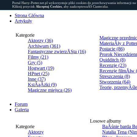
Portal Harry-Potter.net.pl wykorzystuje pliki cookies do przechowywania informacji na
Kliknij przycisk
Akceptuj Cookies
, aby zaakceptowaĂŚ Ciasteczka.
Strona Główna
Artykuły
Kategorie
Magiczne przedmio
Aktorzy (36)
MateriaÂły z Potte
Archiwum (361)
Postacie (86)
Fantastyczne zwierzĂŞta (16)
Prorok Niecodzien
Filmy (21)
Quidditch (8)
Gry (5)
Recenzje (23)
Hogwart (19)
Recenzje filmĂłw 
HPnet (25)
Streszczenia (8)
Inne (37)
Stworzenia (64)
KsiÂąÂżki (9)
Teorie, przemyÂślen
Magiczne miejsca (26)
Forum
Galeria
Losowe albumy
Kategorie
BaÂśnie barda Be
Aktorzy
Natalia Tena (Ni