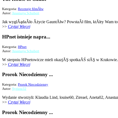
Kategoria:
Recenzje filmĂłw
Autor:
Anastazja Schubert
Jak wyglÂądaÂło Âżycie GauntĂłw? PowstaÂł film, ktĂłry Wam to
>>
Czytaj Więcej
HPnet istnieje napra...
Kategoria:
HPnet
Autor:
Anastazja Schubert
W sierpniu HPnetowicze mieli okazjĂŞ spotkaĂŚ siĂŞ w Krakowie.
>>
Czytaj Więcej
Prorok Niecodzienny ...
Kategoria:
Prorok Niecodzienny
Autor:
Syriusz32
Wydanie stworzyli: Klaudia Lind, louise60, Zireael, Aneta02, Anastazj
>>
Czytaj Więcej
Prorok Niecodzienny ...