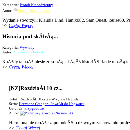
Kategoria:
Prorok Niecodzienny
Autor:
Prorok Niecodzienny
Wydanie stworzyli: Klaudia Lind, Hanix082, Sam Quest, louise60, P
>>
Czytaj Więcej
Historia pod skĂłrÂą...
Kategoria:
Wywiady
Autor:
Anastazja Schubert
KaÂżdy tatuaÂż niesie ze sobÂą jakÂąÂś historiĂŞ. Jakie niosÂą t
>>
Czytaj Więcej
[NZ]RozdziaÂł 10 cz...
Tytuł: RozdziaÂł 10 cz.2 - Wizyta u Hagrida
Seria:
Hermiona Granger i PowrĂłt do Hogwartu
Gatunek:
Przygodowe
Autor:
Nicram_93
Hermiona nie moÂże zapomnieĂŚ o dziwnym zachowaniu profeso
>>
Czytaj Więcej