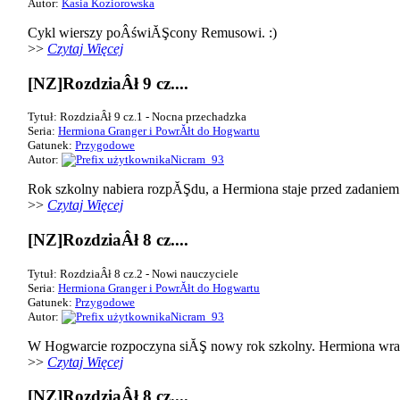
Autor:
Kasia Koziorowska
Cykl wierszy poÂświĂŞcony Remusowi. :)
>>
Czytaj Więcej
[NZ]RozdziaÂł 9 cz....
Tytuł: RozdziaÂł 9 cz.1 - Nocna przechadzka
Seria:
Hermiona Granger i PowrĂłt do Hogwartu
Gatunek:
Przygodowe
Autor:
Nicram_93
Rok szkolny nabiera rozpĂŞdu, a Hermiona staje przed zadaniem p
>>
Czytaj Więcej
[NZ]RozdziaÂł 8 cz....
Tytuł: RozdziaÂł 8 cz.2 - Nowi nauczyciele
Seria:
Hermiona Granger i PowrĂłt do Hogwartu
Gatunek:
Przygodowe
Autor:
Nicram_93
W Hogwarcie rozpoczyna siĂŞ nowy rok szkolny. Hermiona wraz
>>
Czytaj Więcej
[NZ]RozdziaÂł 8 cz....