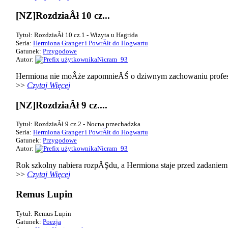
[NZ]RozdziaÂł 10 cz...
Tytuł: RozdziaÂł 10 cz.1 - Wizyta u Hagrida
Seria:
Hermiona Granger i PowrĂłt do Hogwartu
Gatunek:
Przygodowe
Autor:
Nicram_93
Hermiona nie moÂże zapomnieĂŚ o dziwnym zachowaniu profeso
>>
Czytaj Więcej
[NZ]RozdziaÂł 9 cz....
Tytuł: RozdziaÂł 9 cz.2 - Nocna przechadzka
Seria:
Hermiona Granger i PowrĂłt do Hogwartu
Gatunek:
Przygodowe
Autor:
Nicram_93
Rok szkolny nabiera rozpĂŞdu, a Hermiona staje przed zadaniem p
>>
Czytaj Więcej
Remus Lupin
Tytuł: Remus Lupin
Gatunek:
Poezja