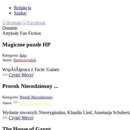
Redakcja
Szukaj
Ostatnie
Artykuły
Fan Fiction
Magiczne puzzle HP
Kategoria:
Inne
Autor:
Smierciojadek
WspĂłÂłpraca z Tactic Games
>>
Czytaj Więcej
Prorok Niecodzienny ...
Kategoria:
Prorok Niecodzienny
Autor:
Prorok Niecodzienny
Wydanie stworzyli: Nieoryginalna, Klaudia Lind, Anastazja Schubert
>>
Czytaj Więcej
The House of Gaunt