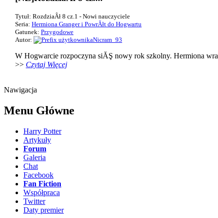
Tytuł: RozdziaÂł 8 cz.1 - Nowi nauczyciele
Seria:
Hermiona Granger i PowrĂłt do Hogwartu
Gatunek:
Przygodowe
Autor:
Nicram_93
W Hogwarcie rozpoczyna siĂŞ nowy rok szkolny. Hermiona wraz
>>
Czytaj Więcej
Nawigacja
Menu Główne
Harry Potter
Artykuły
Forum
Galeria
Chat
Facebook
Fan Fiction
Współpraca
Twitter
Daty premier