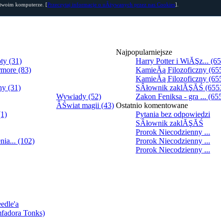
 twoim komputerze. [
Przeczytaj informacje o uÂżywanych przez nas Cookies
].
Najpopularniejsze
ty (31)
Harry Potter i WiĂŞz... (6
rmore (83)
KamieĂą Filozoficzny (65
KamieĂą Filozoficzny (65
ny (31)
SÂłownik zaklĂŞĂŚ (655
Wywiady (52)
Zakon Feniksa - gra ... (65
ÂŚwiat magii (43)
Ostatnio komentowane
(1)
Pytania bez odpowiedzi
SÂłownik zaklĂŞĂŚ
Prorok Niecodzienny ...
ia... (102)
Prorok Niecodzienny ...
Prorok Niecodzienny ...
edle'a
mfadora Tonks)