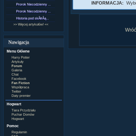
Lord Voldemort
INFORMACJA:
Wybr
Prorok Niecodzienny ...
[NZ]RozdziaÂł 9 cz....
Lucjusz Malfoy
Luna Lovegood
Prorok Niecodzienny ...
[NZ]RozdziaÂł 8 cz....
Minerwa MacGonagall
Historia pod skĂłrÂą...
[NZ]RozdziaÂł 8 cz....
Neville Longbottom
Nimfadora Tonks
>> Więcej artykułów! <<
>> Więcej fan fiction! <<
Peter Patigrew
Wróć 
Remus Lupin
Rita Skeeter
Nawigacja
Ron Weasley
Rose Weasley
Menu Główne
Rowena Ravenclaw
Salazar Slytherin
Harry Potter
Scorpius Malfoy
Artykuły
Severus Snape
Forum
Syriusz Black
Galeria
Teddy Lupin
Chat
Facebook
wÂłasna postaĂŚ
Fan Fiction
Współpraca
Twitter
Daty premier
Hogwart
Tiara Przydziału
Puchar Domów
Hogwart
Pomoc
Regulamin