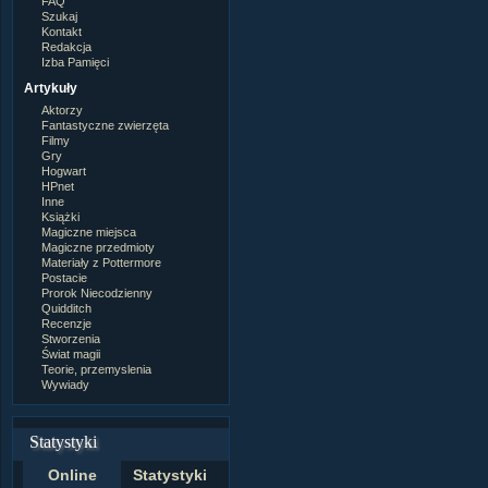
FAQ
Szukaj
Kontakt
Redakcja
Izba Pamięci
Artykuły
Aktorzy
Fantastyczne zwierzęta
Filmy
Gry
Hogwart
HPnet
Inne
Książki
Magiczne miejsca
Magiczne przedmioty
Materiały z Pottermore
Postacie
Prorok Niecodzienny
Quidditch
Recenzje
Stworzenia
Świat magii
Teorie, przemyslenia
Wywiady
Statystyki
Online
Statystyki