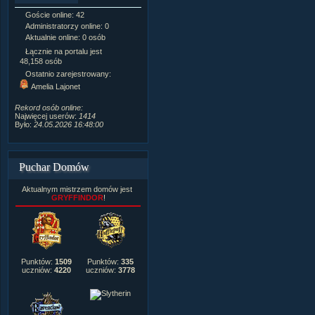
Goście online: 42
Napisanych artykułów:
1,087
Administratorzy online: 0
Dodanych newsów:
10,564
Aktualnie online: 0 osób
Zdjęć w galerii:
21,490
Tematów na forum:
3,921
Łącznie na portalu jest
Postów na forum:
319,637
48,158 osób
Komentarzy do materiałów:
Ostatnio zarejestrowany:
222,019
Amelia Lajonet
Rozdanych pochwał:
3,327
Wlepionych ostrzeżeń:
4,170
Rekord osób online:
Najwięcej userów:
1414
Było:
24.05.2026 16:48:00
Puchar Domów
Aktualnym mistrzem domów jest
GRYFFINDOR
!
Punktów:
1509
Punktów:
335
uczniów:
4220
uczniów:
3778