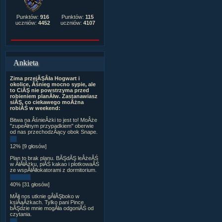
Punktów:
916
Punktów:
115
uczniów:
4452
uczniów:
4107
Ankieta
Zima przejĂŞÂła Hogwart i
okolice, Âśnieg mocno sypie, ale
to CiĂŞ nie powstrzyma przed
robieniem planĂłw. Zastanawiasz
siĂŞ, co ciekawego moÂżna
robiĂŚ w weekend:
Bitwa na ÂśnieÂżki to jest to! MoÂże
"zupeÂłnym przypadkiem" oberwie
od nas przechodzÂący obok Snape.
12% [9 głosów]
Plan to brak planu. BĂŞdĂŞ leÂżeĂŚ
w ÂłĂłÂżku, piĂŚ kakao i plotkowaĂŚ
ze wspĂłÂłlokatorami z dormitorium.
40% [31 głosów]
MĂłj nos utknie gÂłĂŞboko w
ksiÂąÂżkach. Tylko pani Pince
bĂŞdzie mnie mogÂła odgoniĂŚ od
czytania.