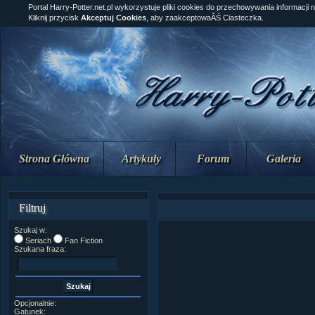
Portal Harry-Potter.net.pl wykorzystuje pliki cookies do przechowywania informacji 
Kliknij przycisk
Akceptuj Cookies
, aby zaakceptowaĂŚ Ciasteczka.
Strona Główna
Artykuły
Forum
Galeria
Filtruj
Szukaj w:
Seriach
Fan Fiction
Szukana fraza:
Opcjonalnie:
Gatunek: