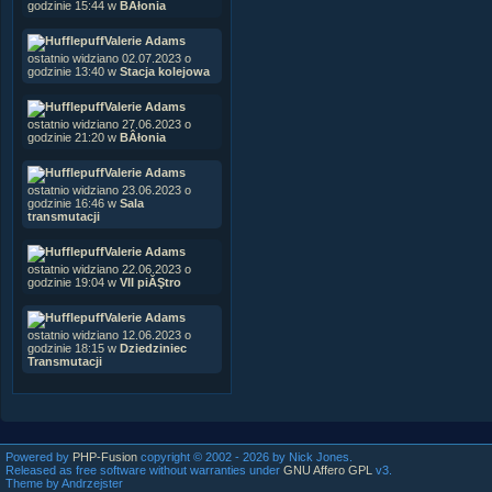
godzinie 15:44 w
BÂłonia
Valerie Adams
ostatnio widziano 02.07.2023 o
godzinie 13:40 w
Stacja kolejowa
Valerie Adams
ostatnio widziano 27.06.2023 o
godzinie 21:20 w
BÂłonia
Valerie Adams
ostatnio widziano 23.06.2023 o
godzinie 16:46 w
Sala
transmutacji
Valerie Adams
ostatnio widziano 22.06.2023 o
godzinie 19:04 w
VII piĂŞtro
Valerie Adams
ostatnio widziano 12.06.2023 o
godzinie 18:15 w
Dziedziniec
Transmutacji
Powered by
PHP-Fusion
copyright © 2002 - 2026 by Nick Jones.
Released as free software without warranties under
GNU Affero GPL
v3.
Theme by Andrzejster