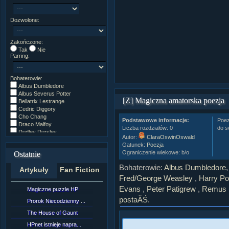
Dozwolone:
Zakończone:
Tak
Nie
Parring:
Bohaterowie:
Albus Dumbledore
Albus Severus Potter
[Z] Magiczna amatorska poezja
Bellatrix Lestrange
Cedric Diggory
Cho Chang
Podstawowe informacje:
Poez
Draco Malfoy
Liczba rozdziałów: 0
do s
Dudley Dursley
Autor:
ClaraOswinOswald
Fred/George Weasley
Gatunek:
Poezja
Ginny Weasley
Ograniczenie wiekowe: b/o
Ostatnie
Godryk Gryffindor
Harry Potter
Bohaterowie:
Albus Dumbledore
Artykuły
Fan Fiction
Helga Hufflepuff
Fred/George Weasley
,
Harry Pot
Hermiona Granger
Hugo Weasley
Evans
,
Peter Patigrew
,
Remus 
Magiczne puzzle HP
[NZ]RozdziaÂł 10 cz...
Inne
postaĂŚ
.
James Potter
Prorok Niecodzienny ...
[NZ]RozdziaÂł 10 cz...
James Syriusz Potter
The House of Gaunt
[NZ]RozdziaÂł 9 cz....
Lily Evans
Lily Luna Potter
HPnet istnieje napra...
Remus Lupin