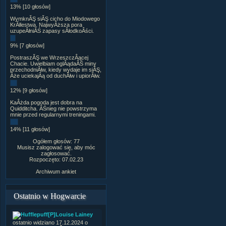
13% [10 głosów]
WymknĂŞ siĂŞ cicho do Miodowego
KrĂłlestwa. NajwyÂższa pora
uzupeÂłniĂŚ zapasy sÂłodkoÂści.
9% [7 głosów]
PostraszĂŞ we WrzeszczÂącej
Chacie. Uwielbiam oglÂądaĂŚ miny
przechodniĂłw, kiedy wydaje im siĂŞ,
Âże uciekajÂą od duchĂłw i upiorĂłw.
12% [9 głosów]
KaÂżda pogoda jest dobra na
Quidditcha. ÂŚnieg nie powstrzyma
mnie przed regularnymi treningami.
14% [11 głosów]
Ogółem głosów: 77
Musisz zalogować się, aby móc
zagłosować.
Rozpoczęto: 07.02.23
Archiwum ankiet
Ostatnio w Hogwarcie
[P]Louise Lainey
ostatnio widziano 17.12.2024 o