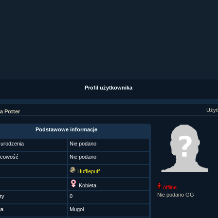
ział 9 cz.1...
ział 8 cz.2...
ział 8 cz.1...
fan fiction! <<
Profil użytkownika
Użyt
a Potter
Podstawowe informacje
 urodzenia
Nie podano
scowość
Nie podano
Hufflepuff
Kobieta
offline
Nie podano GG
ty
0
ga
Mugol