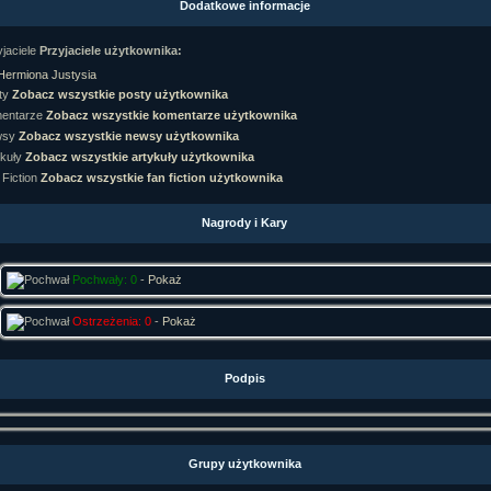
Dodatkowe informacje
rtykułów:
1,087
ewsów:
10,564
Przyjaciele użytkownika:
i:
21,490
orum:
3,921
Hermiona Justysia
rum:
319,637
Zobacz wszystkie posty użytkownika
o materiałów:
Zobacz wszystkie komentarze użytkownika
ochwał:
3,327
Zobacz wszystkie newsy użytkownika
strzeżeń:
4,170
Zobacz wszystkie artykuły użytkownika
Zobacz wszystkie fan fiction użytkownika
Nagrody i Kary
Pochwały: 0
-
Pokaż
Ostrzeżenia: 0
-
Pokaż
Podpis
Grupy użytkownika