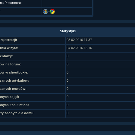
 na Pottermore:
t
Statystyki
rejestracji:
03.02.2016 17:37
tnia wizyta:
04.02.2016 18:16
ntarzy:
0
ów na forum:
0
ów w shoutboxie:
0
sanych artykułów:
0
sanych newsów:
0
nych zdjęć:
0
nych Fan Fiction:
0
ty zdobyte dla domu:
0