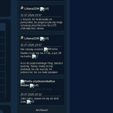
Liliana2194
O choinka!
31.07.2026 23:57
z innymi, bo brakowało mi
pomysłów, bo pogorszyła się moja
sytuacja psychiczna i bo LYS
zniknęła bez słowa
Liliana2194
O choinka!
31.07.2026 23:57
Nie cierpię urodzin
Nadal czuję się na 17 lat, a już 26
na karku
A co do poprzedniego Hog, bardzo
tęsknię. Nowy mniej mi się
podobał, bo nie wyszły mi
poboczne, bo za mało pisałam
Rue
Riddle
Do szopy hipogryfy, do szopy
wszyscy wraz!
26.07.2026 20:12
Jako tako, nawet mi się sb dziś
śniło
Archiwum