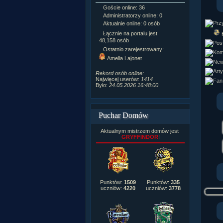
Goście online: 36
Napisanych a
Administratorzy online: 0
Dodanych n
Aktualnie online: 0 osób
Zdjęć w galeri
Tematów na f
Łącznie na portalu jest
Postów na fo
48,158 osób
Komentarzy d
Ostatnio zarejestrowany:
222,019
Amelia Lajonet
Rozdanych p
Wlepionych o
Rekord osób online:
Najwięcej userów:
1414
Było:
24.05.2026 16:48:00
Puchar Domów
Aktualnym mistrzem domów jest
GRYFFINDOR
!
Punktów:
1509
Punktów:
335
uczniów:
4220
uczniów:
3778