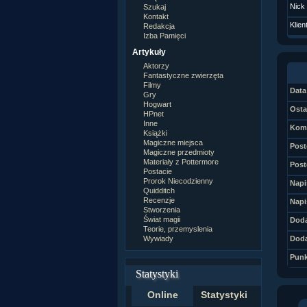
Nick
Szukaj
Kontakt
Klien
Redakcja
Izba Pamięci
Artykuły
Aktorzy
Fantastyczne zwierzęta
Filmy
Data 
Gry
Hogwart
Osta
HPnet
Inne
Kome
Książki
Magiczne miejsca
Post
Magiczne przedmioty
Materiały z Pottermore
Post
Postacie
Prorok Niecodzienny
Napi
Quidditch
Recenzje
Napi
Stworzenia
Świat magii
Doda
Teorie, przemyslenia
Wywiady
Doda
Punk
Statystyki
Online
Statystyki