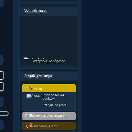
Współpraca
Wszystkie współprace
Najaktywniejsi
1)
Alette
Posiada
59643
punktów.
Przejdź do profilu
2)
fuerte
3)
Katherine_Pierce