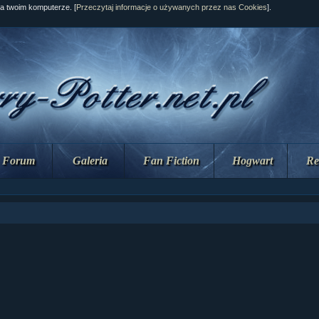
na twoim komputerze. [
Przeczytaj informacje o używanych przez nas Cookies
].
Forum
Galeria
Fan Fiction
Hogwart
Re
ział 10 cz....
ział 10 cz....
ział 9 cz.2...
upin