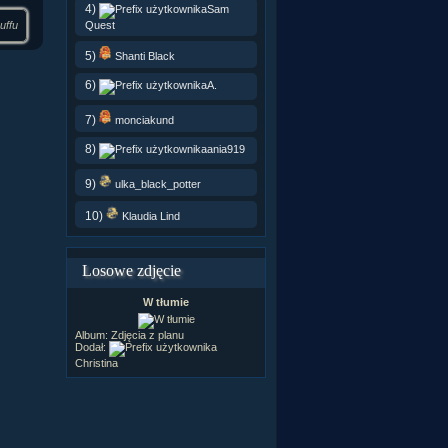
4)
Sam
Quest
uffu
5)
Shanti Black
6)
A.
7)
monciakund
8)
ania919
9)
ulka_black_potter
10)
Klaudia Lind
Losowe zdjęcie
W tłumie
Album:
Zdjęcia z planu
Dodał:
Christina