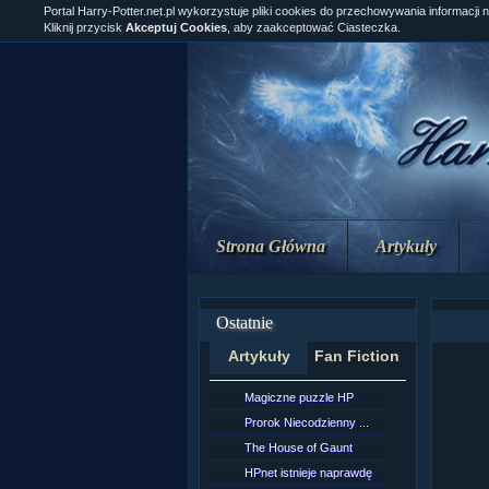
Portal Harry-Potter.net.pl wykorzystuje pliki cookies do przechowywania informacji 
Kliknij przycisk
Akceptuj Cookies
, aby zaakceptować Ciasteczka.
Strona Główna
Artykuły
Ostatnie
Artykuły
Fan Fiction
Magiczne puzzle HP
[NZ]Rozd
Prorok Niecodzienny ...
[NZ]Rozd
The House of Gaunt
[NZ]Rozd
HPnet istnieje naprawdę
Remus L