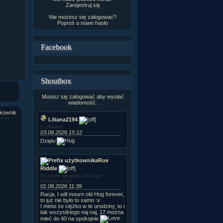
Zarejestruj się
Nie możesz się zalogować?
Poproś o
nowe hasło
Facebook
Shoutbox
Musisz się zalogować aby wysłać
wiadomość.
kownik
Liliana2194
O choinka!
03.08.2026 15:12
Dzięki
Rue
Riddle
Do szopy hipogryfy, do szopy
wszyscy wraz!
01.08.2026 11:39
Racja, I will mourn old Hog forever,
to już nie było to samo :v
I mimo że ciężko w te urodziny, to i
tak wszystkiego naj naj, 17 można
mieć do 40 na spokojnie