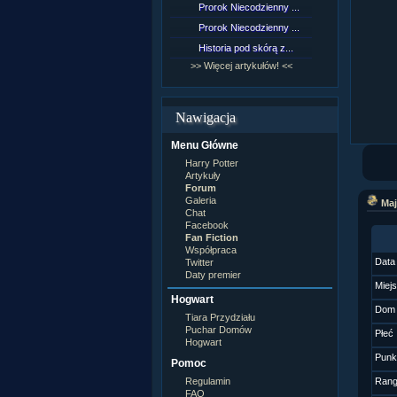
Prorok Niecodzienny ...
[NZ]Rozd
Prorok Niecodzienny ...
[NZ]Rozd
Historia pod skórą z...
[NZ]Rozd
>> Więcej artykułów! <<
>> Więcej 
Nawigacja
Menu Główne
Harry Potter
Artykuły
Forum
Galeria
Maj
Chat
Facebook
Fan Fiction
Współpraca
Data
Twitter
Daty premier
Miej
Hogwart
Dom
Tiara Przydziału
Puchar Domów
Płeć
Hogwart
Punk
Pomoc
Regulamin
Ran
FAQ