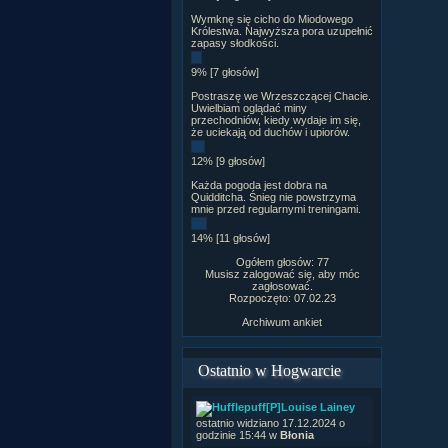
Wymknę się cicho do Miodowego
Królestwa. Najwyższa pora uzupełnić
zapasy słodkości.
9% [7 głosów]
Postraszę we Wrzeszczącej Chacie.
Uwielbiam oglądać miny
przechodniów, kiedy wydaje im się,
że uciekają od duchów i upiorów.
12% [9 głosów]
Każda pogoda jest dobra na
Quidditcha. Śnieg nie powstrzyma
mnie przed regularnymi treningami.
14% [11 głosów]
Ogółem głosów: 77
Musisz zalogować się, aby móc
zagłosować.
Rozpoczęto: 07.02.23
Archiwum ankiet
Ostatnio w Hogwarcie
[P]Louise Lainey
ostatnio widziano 17.12.2024 o
godzinie 15:44 w
Błonia