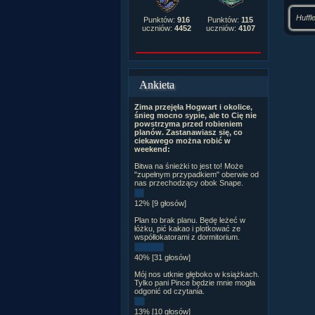
Huffl
Punktów:
916
Punktów:
115
uczniów:
4452
uczniów:
4107
Ankieta
Zima przejęła Hogwart i okolice,
śnieg mocno sypie, ale to Cię nie
powstrzyma przed robieniem
planów. Zastanawiasz się, co
ciekawego można robić w
weekend:
Bitwa na śnieżki to jest to! Może
"zupełnym przypadkiem" oberwie od
nas przechodzący obok Snape.
12% [9 głosów]
Plan to brak planu. Będę leżeć w
łóżku, pić kakao i plotkować ze
współlokatorami z dormitorium.
40% [31 głosów]
Mój nos utknie głęboko w książkach.
Tylko pani Pince będzie mnie mogła
odgonić od czytania.
13% [10 głosów]