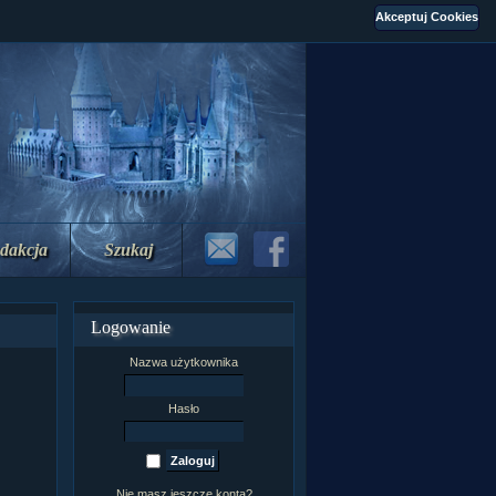
dakcja
Szukaj
Logowanie
Nazwa użytkownika
Hasło
Nie masz jeszcze konta?