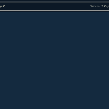
epuff
Studenci Hufflep