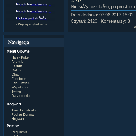
1. -1-
Lord Voldemort
Prorok Niecodzienny ...
[NZ]RozdziaÂł 9 cz....
Nic siĂŞ nie staÂło, po prostu n
Lucjusz Malfoy
Luna Lovegood
Prorok Niecodzienny ...
[NZ]RozdziaÂł 8 cz....
Data dodania: 07.06.2017 15:01
Minerwa MacGonagall
Historia pod skĂłrÂą...
[NZ]RozdziaÂł 8 cz....
Neville Longbottom
Czytań: 2420 | Komentarzy: 8
Nimfadora Tonks
>> Więcej artykułów! <<
>> Więcej fan fiction! <<
W
Peter Patigrew
Remus Lupin
Rita Skeeter
Nawigacja
Ron Weasley
Rose Weasley
Menu Główne
Rowena Ravenclaw
Salazar Slytherin
Harry Potter
Scorpius Malfoy
Artykuły
Severus Snape
Forum
Syriusz Black
Galeria
Teddy Lupin
Chat
Facebook
wÂłasna postaĂŚ
Fan Fiction
Współpraca
Twitter
Daty premier
Hogwart
Tiara Przydziału
Puchar Domów
Hogwart
Pomoc
Regulamin