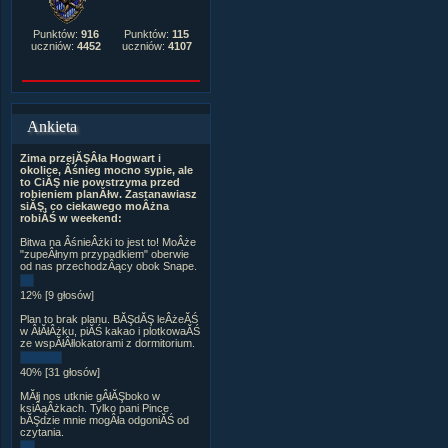
Punktów:
916
Punktów:
115
uczniów:
4452
uczniów:
4107
Ankieta
Zima przejĂŞÂła Hogwart i
okolice, Âśnieg mocno sypie, ale
to CiĂŞ nie powstrzyma przed
robieniem planĂłw. Zastanawiasz
siĂŞ, co ciekawego moÂżna
robiĂŚ w weekend:
Bitwa na ÂśnieÂżki to jest to! MoÂże
"zupeÂłnym przypadkiem" oberwie
od nas przechodzÂący obok Snape.
12% [9 głosów]
Plan to brak planu. BĂŞdĂŞ leÂżeĂŚ
w ÂłĂłÂżku, piĂŚ kakao i plotkowaĂŚ
ze wspĂłÂłlokatorami z dormitorium.
40% [31 głosów]
MĂłj nos utknie gÂłĂŞboko w
ksiÂąÂżkach. Tylko pani Pince
bĂŞdzie mnie mogÂła odgoniĂŚ od
czytania.