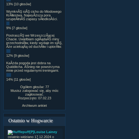
13% [10 głosów]
WymknĂŞ siĂŞ cicho do Miodowego
KrĂłlestwa. NajwyÂższa pora
uzupeÂłniĂŚ zapasy sÂłodkoÂści.
9% [7 głosów]
PostraszĂŞ we WrzeszczÂącej
Chacie. Uwielbiam oglÂądaĂŚ miny
przechodniĂłw, kiedy wydaje im siĂŞ,
Âże uciekajÂą od duchĂłw i upiorĂłw.
12% [9 głosów]
KaÂżda pogoda jest dobra na
Quidditcha. ÂŚnieg nie powstrzyma
mnie przed regularnymi treningami.
14% [11 głosów]
Ogółem głosów: 77
Musisz zalogować się, aby móc
zagłosować.
Rozpoczęto: 07.02.23
Archiwum ankiet
Ostatnio w Hogwarcie
[P]Louise Lainey
ostatnio widziano 17.12.2024 o