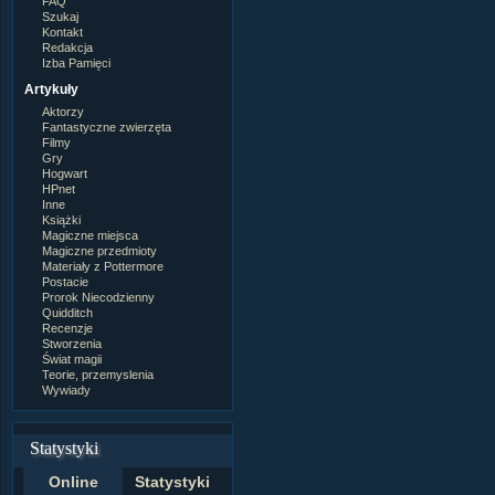
FAQ
Szukaj
Kontakt
Redakcja
Izba Pamięci
Artykuły
Aktorzy
Fantastyczne zwierzęta
Filmy
Gry
Hogwart
HPnet
Inne
Książki
Magiczne miejsca
Magiczne przedmioty
Materiały z Pottermore
Postacie
Prorok Niecodzienny
Quidditch
Recenzje
Stworzenia
Świat magii
Teorie, przemyslenia
Wywiady
Statystyki
Online
Statystyki