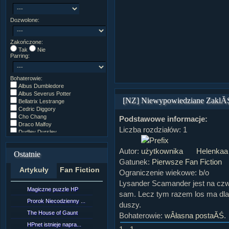
Dozwolone:
Zakończone:
Tak
Nie
Parring:
Bohaterowie:
Albus Dumbledore
Albus Severus Potter
[NZ] Niewypowiedziane ZaklĂ
Bellatrix Lestrange
Cedric Diggory
Cho Chang
Podstawowe informacje:
Draco Malfoy
Liczba rozdziałów: 1
Dudley Dursley
Fred/George Weasley
Ginny Weasley
Autor:
Helenkaa
Ostatnie
Godryk Gryffindor
Gatunek:
Pierwsze Fan Fiction
Harry Potter
Artykuły
Fan Fiction
Helga Hufflepuff
Ograniczenie wiekowe: b/o
Hermiona Granger
Lysander Scamander jest na czw
Hugo Weasley
Magiczne puzzle HP
[NZ]RozdziaÂł 10 cz...
sam. Lecz tym razem los ma dla 
Inne
James Potter
Prorok Niecodzienny ...
[NZ]RozdziaÂł 10 cz...
duszy.
James Syriusz Potter
The House of Gaunt
[NZ]RozdziaÂł 9 cz....
Bohaterowie:
wÂłasna postaĂŚ
.
Lily Evans
Lily Luna Potter
HPnet istnieje napra...
Remus Lupin