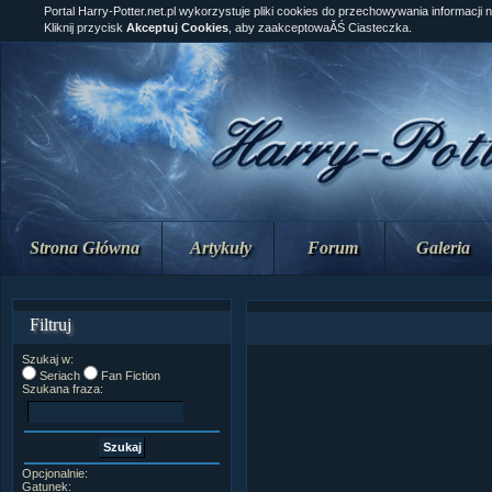
Portal Harry-Potter.net.pl wykorzystuje pliki cookies do przechowywania informacji 
Kliknij przycisk
Akceptuj Cookies
, aby zaakceptowaĂŚ Ciasteczka.
Strona Główna
Artykuły
Forum
Galeria
Filtruj
Szukaj w:
Seriach
Fan Fiction
Szukana fraza:
Opcjonalnie:
Gatunek: