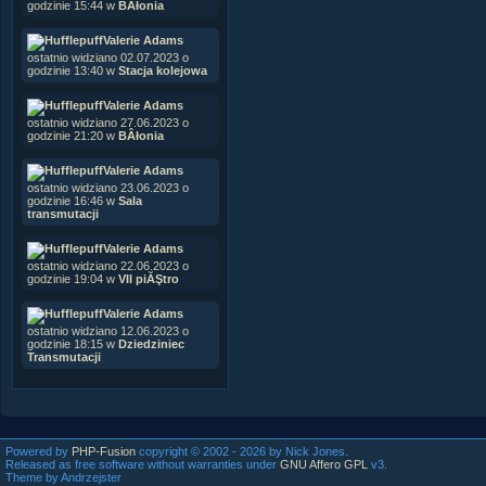
godzinie 15:44 w
BÂłonia
Valerie Adams
ostatnio widziano 02.07.2023 o
godzinie 13:40 w
Stacja kolejowa
Valerie Adams
ostatnio widziano 27.06.2023 o
godzinie 21:20 w
BÂłonia
Valerie Adams
ostatnio widziano 23.06.2023 o
godzinie 16:46 w
Sala
transmutacji
Valerie Adams
ostatnio widziano 22.06.2023 o
godzinie 19:04 w
VII piĂŞtro
Valerie Adams
ostatnio widziano 12.06.2023 o
godzinie 18:15 w
Dziedziniec
Transmutacji
Powered by
PHP-Fusion
copyright © 2002 - 2026 by Nick Jones.
Released as free software without warranties under
GNU Affero GPL
v3.
Theme by Andrzejster