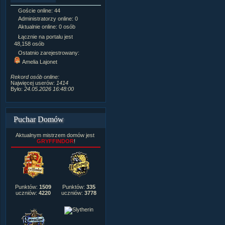
Goście online: 44
Napisanych artykułów:
1,087
Administratorzy online: 0
Dodanych newsów:
10,564
Aktualnie online: 0 osób
Zdjęć w galerii:
21,490
Tematów na forum:
3,921
Łącznie na portalu jest
Postów na forum:
319,637
48,158 osób
Komentarzy do materiałów:
Ostatnio zarejestrowany:
222,019
Amelia Lajonet
Rozdanych pochwał:
3,327
Wlepionych ostrzeżeń:
4,170
Rekord osób online:
Najwięcej userów:
1414
Było:
24.05.2026 16:48:00
Puchar Domów
Aktualnym mistrzem domów jest
GRYFFINDOR
!
Punktów:
1509
Punktów:
335
uczniów:
4220
uczniów:
3778