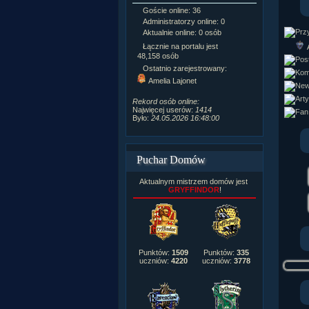
Goście online: 36
Napisanych a
Administratorzy online: 0
Dodanych n
Aktualnie online: 0 osób
Zdjęć w galeri
Tematów na f
Łącznie na portalu jest
Postów na fo
48,158 osób
Komentarzy d
Ostatnio zarejestrowany:
222,019
Amelia Lajonet
Rozdanych p
Wlepionych o
Rekord osób online:
Najwięcej userów:
1414
Było:
24.05.2026 16:48:00
Puchar Domów
Aktualnym mistrzem domów jest
GRYFFINDOR
!
Punktów:
1509
Punktów:
335
uczniów:
4220
uczniów:
3778