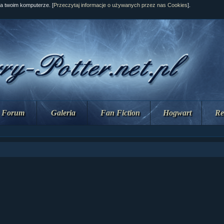
na twoim komputerze. [
Przeczytaj informacje o używanych przez nas Cookies
].
Forum
Galeria
Fan Fiction
Hogwart
Re
ział 10 cz....
ział 10 cz....
ział 9 cz.2...
upin