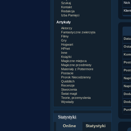
Nick
Szukaj
Kontakt
Klien
Redakcja
Izba Pamięci
Artykuły
Aktorzy
Fantastyczne zwierzęta
Filmy
Data 
Gry
Hogwart
Osta
HPnet
Inne
Kome
Książki
Magiczne miejsca
Post
Magiczne przedmioty
Materiały z Pottermore
Post
Postacie
Prorok Niecodzienny
Napi
Quidditch
Recenzje
Napi
Stworzenia
Świat magii
Doda
Teorie, przemyslenia
Wywiady
Doda
Punk
Statystyki
Online
Statystyki