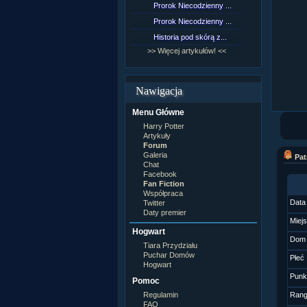
Prorok Niecodzienny ...
[NZ]Rozd
Prorok Niecodzienny ...
[NZ]Rozd
Historia pod skórą z...
[NZ]Rozd
>> Więcej artykułów! <<
>> Więcej 
Nawigacja
Menu Główne
Harry Potter
Artykuły
Forum
Galeria
Pat
Chat
Facebook
Fan Fiction
Współpraca
Data
Twitter
Daty premier
Miej
Hogwart
Dom
Tiara Przydziału
Puchar Domów
Płeć
Hogwart
Punk
Pomoc
Regulamin
Ran
FAQ