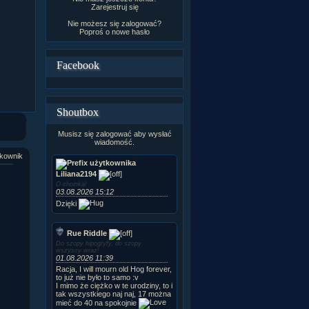
Zarejestruj się
Nie możesz się zalogować?
Poproś o
nowe hasło
Facebook
Shoutbox
Musisz się zalogować aby wysłać
wiadomość.
kownik
Liliana2194
O choinka!
03.08.2026 15:12
Dzięki
Rue Riddle
Do szopy hipogryfy, do szopy
wszyscy wraz!
01.08.2026 11:39
Racja, I will mourn old Hog forever,
to już nie było to samo :v
I mimo że ciężko w te urodziny, to i
tak wszystkiego naj naj, 17 można
mieć do 40 na spokojnie