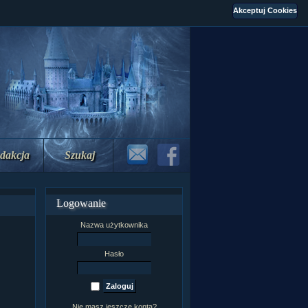
dakcja
Szukaj
Logowanie
Nazwa użytkownika
Hasło
Nie masz jeszcze konta?