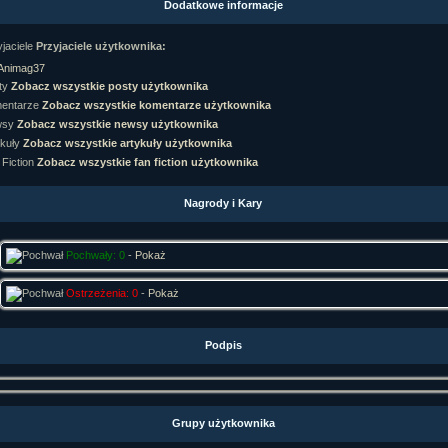
Dodatkowe informacje
rtykułów:
1,087
ewsów:
10,564
Przyjaciele użytkownika:
i:
21,490
orum:
3,921
Animag37
rum:
319,637
Zobacz wszystkie posty użytkownika
o materiałów:
Zobacz wszystkie komentarze użytkownika
ochwał:
3,327
Zobacz wszystkie newsy użytkownika
strzeżeń:
4,170
Zobacz wszystkie artykuły użytkownika
Zobacz wszystkie fan fiction użytkownika
Nagrody i Kary
Pochwały: 0
-
Pokaż
Ostrzeżenia: 0
-
Pokaż
Podpis
Grupy użytkownika