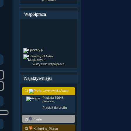
Współpraca
Wszystkie współprace
Najaktywniejsi
1)
Alette
Posiada
59643
punktów.
Przejdź do profilu
2)
fuerte
3)
Katherine_Pierce