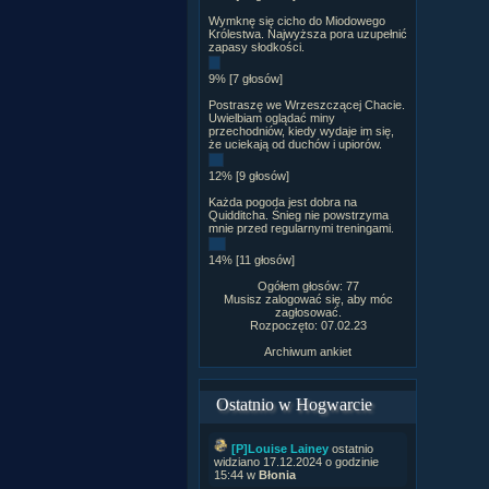
Wymknę się cicho do Miodowego
Królestwa. Najwyższa pora uzupełnić
zapasy słodkości.
9% [7 głosów]
Postraszę we Wrzeszczącej Chacie.
Uwielbiam oglądać miny
przechodniów, kiedy wydaje im się,
że uciekają od duchów i upiorów.
12% [9 głosów]
Każda pogoda jest dobra na
Quidditcha. Śnieg nie powstrzyma
mnie przed regularnymi treningami.
14% [11 głosów]
Ogółem głosów: 77
Musisz zalogować się, aby móc
zagłosować.
Rozpoczęto: 07.02.23
Archiwum ankiet
Ostatnio w Hogwarcie
[P]Louise Lainey
ostatnio
widziano 17.12.2024 o godzinie
15:44 w
Błonia