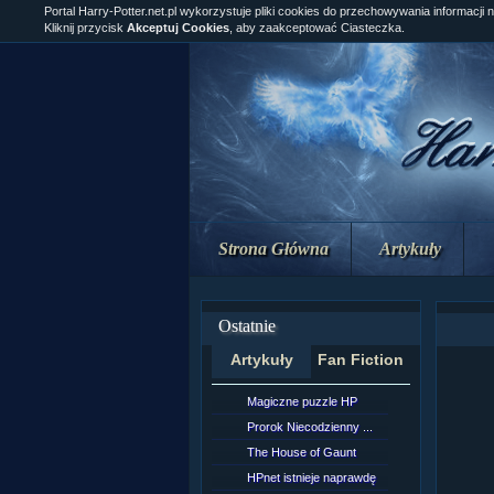
Portal Harry-Potter.net.pl wykorzystuje pliki cookies do przechowywania informacji 
Kliknij przycisk
Akceptuj Cookies
, aby zaakceptować Ciasteczka.
Strona Główna
Artykuły
Ostatnie
Artykuły
Fan Fiction
Magiczne puzzle HP
[NZ]Rozd
Prorok Niecodzienny ...
[NZ]Rozd
The House of Gaunt
[NZ]Rozd
HPnet istnieje naprawdę
Remus L