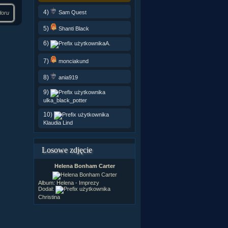
4)
Sam Quest
doru
5)
Shanti Black
6)
A.
7)
monciakund
8)
ania919
9)
ulka_black_potter
10)
Klaudia Lind
Losowe zdjęcie
Helena Bonham Carter
Album:
Helena - Imprezy
Dodał:
Christina