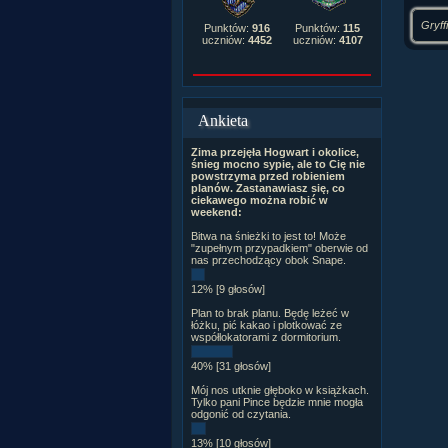
Gryff
Punktów:
916
Punktów:
115
uczniów:
4452
uczniów:
4107
Ankieta
Zima przejęła Hogwart i okolice,
śnieg mocno sypie, ale to Cię nie
powstrzyma przed robieniem
planów. Zastanawiasz się, co
ciekawego można robić w
weekend:
Bitwa na śnieżki to jest to! Może
"zupełnym przypadkiem" oberwie od
nas przechodzący obok Snape.
12% [9 głosów]
Plan to brak planu. Będę leżeć w
łóżku, pić kakao i plotkować ze
współlokatorami z dormitorium.
40% [31 głosów]
Mój nos utknie głęboko w książkach.
Tylko pani Pince będzie mnie mogła
odgonić od czytania.
13% [10 głosów]