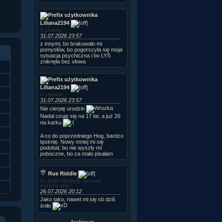
Liliana2194
O choinka!
31.07.2026 23:57
z innymi, bo brakowało mi
pomysłów, bo pogorszyła się moja
sytuacja psychiczna i bo LYS
zniknęła bez słowa
Liliana2194
O choinka!
31.07.2026 23:57
Nie cierpię urodzin
Nadal czuję się na 17 lat, a już 26
na karku
A co do poprzedniego Hog, bardzo
tęsknię. Nowy mniej mi się
podobał, bo nie wyszły mi
poboczne, bo za mało pisałam
Rue Riddle
Do szopy hipogryfy, do szopy
wszyscy wraz!
26.07.2026 20:12
Jako tako, nawet mi się sb dziś
śniło
Archiwum