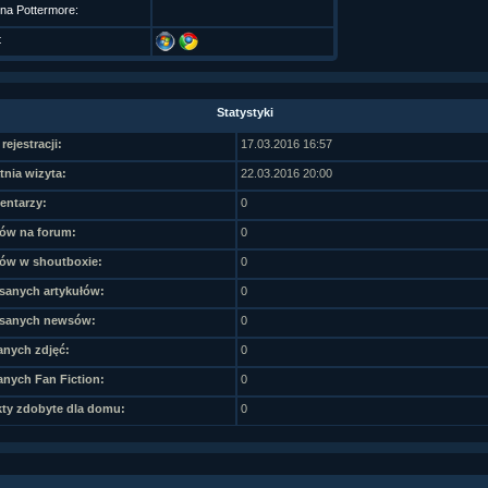
 na Pottermore:
t
Statystyki
rejestracji:
17.03.2016 16:57
tnia wizyta:
22.03.2016 20:00
ntarzy:
0
ów na forum:
0
ów w shoutboxie:
0
sanych artykułów:
0
sanych newsów:
0
nych zdjęć:
0
nych Fan Fiction:
0
ty zdobyte dla domu:
0