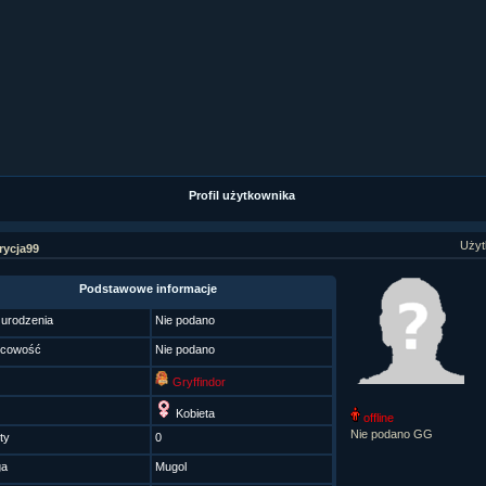
ział 9 cz.1...
ział 8 cz.2...
ział 8 cz.1...
fan fiction! <<
Profil użytkownika
Użyt
rycja99
Podstawowe informacje
 urodzenia
Nie podano
scowość
Nie podano
Gryffindor
Kobieta
offline
Nie podano GG
ty
0
ga
Mugol