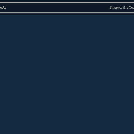
indor
Studenci Gryffin