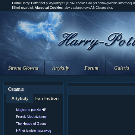
Portal Harry-Potter.net.pl wykorzystuje pliki cookies do przechowywania informacji 
Kliknij przycisk
Akceptuj Cookies
, aby zaakceptowaĂŚ Ciasteczka.
Strona Główna
Artykuły
Forum
Galeria
Ostatnie
Artykuły
Fan Fiction
Magiczne puzzle HP
[NZ]Rozdział 10 cz....
Prorok Niecodzienny ...
[NZ]Rozdział 10 cz....
The House of Gaunt
[NZ]Rozdział 9 cz.2...
HPnet istnieje naprawdę
Remus Lupin