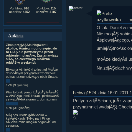
Punktów:
916
Punktów:
115
uczniów:
4452
uczniów:
4107
m
O fak. Daniel w m
Nie mogĂŞ sobie 
Ankieta
ÂśpiewajÂącego, 
Zima przejĂŞÂła Hogwart i
umiejĂŞtnoÂściom
okolice, Âśnieg mocno sypie, ale
to CiĂŞ nie powstrzyma przed
robieniem planĂłw. Zastanawiasz
moÂże kiedyÂś u
siĂŞ, co ciekawego moÂżna
robiĂŚ w weekend:
Na zdjĂŞciach wy
Bitwa na ÂśnieÂżki to jest to! MoÂże
"zupeÂłnym przypadkiem" oberwie
od nas przechodzÂący obok Snape.
12% [9 głosów]
hedwig1524
dnia 16.01.2011 
Plan to brak planu. BĂŞdĂŞ leÂżeĂŚ
w ÂłĂłÂżku, piĂŚ kakao i plotkowaĂŚ
ze wspĂłÂłlokatorami z dormitorium.
Po tych zdjĂŞciach, juÂż zapo
przynajmniej wydajĂŞ).ChociaÂ
40% [31 głosów]
MĂłj nos utknie gÂłĂŞboko w
ksiÂąÂżkach. Tylko pani Pince
bĂŞdzie mnie mogÂła odgoniĂŚ od
czytania.