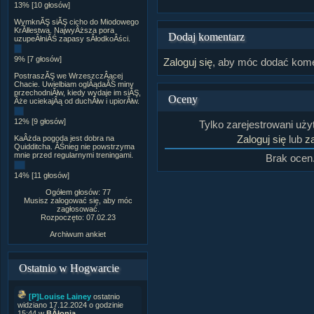
13% [10 głosów]
WymknĂŞ siĂŞ cicho do Miodowego
KrĂłlestwa. NajwyÂższa pora
Dodaj komentarz
uzupeÂłniĂŚ zapasy sÂłodkoÂści.
9% [7 głosów]
Zaloguj się
, aby móc dodać kome
PostraszĂŞ we WrzeszczÂącej
Chacie. Uwielbiam oglÂądaĂŚ miny
przechodniĂłw, kiedy wydaje im siĂŞ,
Oceny
Âże uciekajÂą od duchĂłw i upiorĂłw.
12% [9 głosów]
Tylko zarejestrowani uż
Zaloguj się
lub
za
KaÂżda pogoda jest dobra na
Quidditcha. ÂŚnieg nie powstrzyma
mnie przed regularnymi treningami.
Brak ocen
14% [11 głosów]
Ogółem głosów: 77
Musisz zalogować się, aby móc
zagłosować.
Rozpoczęto: 07.02.23
Archiwum ankiet
Ostatnio w Hogwarcie
[P]Louise Lainey
ostatnio
widziano 17.12.2024 o godzinie
15:44 w
BÂłonia