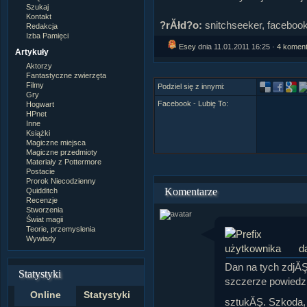
Szukaj
Kontakt
?rĂłd?o:
snitchseeker, faceboo
Redakcja
Izba Pamięci
Esey
dnia 11.01.2011 16:25 ·
4 komen
Artykuły
Aktorzy
Fantastyczne zwierzęta
Filmy
Podziel się z innymi:
Gry
Facebook - Lubię To:
Hogwart
HPnet
Inne
Książki
Magiczne miejsca
Magiczne przedmioty
Materiały z Pottermore
Postacie
Prorok Niecodzienny
Komentarze
Quidditch
Recenzje
Stworzenia
Świat magii
Teorie, przemyslenia
Wywiady
d
Dan na tych zdjĂŞ
Statystyki
szczerze powiedz
Online
Statystyki
sztukĂŞ. Szkoda,