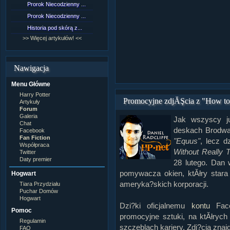
Prorok Niecodzienny ...
[NZ]Rozdział 9 cz.1...
Prorok Niecodzienny ...
[NZ]Rozdział 8 cz.2...
Historia pod skórą z...
[NZ]Rozdział 8 cz.1...
>> Więcej artykułów! <<
>> Więcej fan fiction! <<
Nawigacja
Menu Główne
Harry Potter
Promocyjne zdjĂŞcia z "How to
Artykuły
Forum
Galeria
Jak wszyscy ju
Chat
deskach Brodway
Facebook
Fan Fiction
"Equus"
, lecz d
Współpraca
Without Really T
Twitter
Daty premier
28 lutego. Dan w
pomywacza okien, ktĂłry stara 
Hogwart
ameryka?skich korporacji.
Tiara Przydziału
Puchar Domów
Hogwart
Dzi?ki oficjalnemu
kontu
Face
Pomoc
promocyjne sztuki, na ktĂłrych
Regulamin
szczeblach kariery. Zdj?cia znaj
FAQ