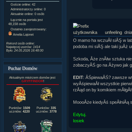
Goście online: 42
Napisanych artykułów:
1,087
Administratorzy online: 0
Dodanych newsów:
10,564
Aktualnie online: 0 osób
Zdjęć w galerii:
21,490
Tematów na forum:
3,921
Łącznie na portalu jest
Postów na forum:
319,637
48,158 osób
Komentarzy do materiałów:
Ostatnio zarejestrowany:
unfeeling
dni
222,019
Amelia Lajonet
Rozdanych pochwał:
3,327
O mamo ha wczuÂł siĂŞ w lata
Wlepionych ostrzeżeń:
4,170
Rekord osób online:
podoba mi siĂŞ ale taki juÂż u
Najwięcej userów:
1414
Było:
24.05.2026 16:48:00
Szkoda, Âże znĂłw sztuka ni
zobaczyĂŚ go na Âżywo jak gr
Puchar Domów
EDIT
: ÂŚpiewaĂŚ? zawsze w
Aktualnym mistrzem domów jest
GRYFFINDOR
!
wyÂśpiewaÂł wszystkie pierwi
rzÂąd on by komikiem mĂłgÂł
MoooÂże kiedyÂś speÂłniÂą s
Punktów:
1509
Punktów:
335
uczniów:
4220
uczniów:
3778
Edytuj.
losiek