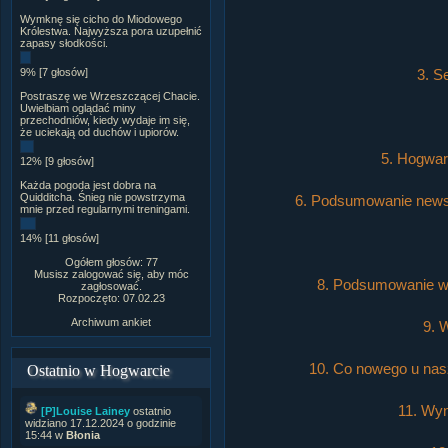
Wymknę się cicho do Miodowego
Królestwa. Najwyższa pora uzupełnić
zapasy słodkości.
3. S
9% [7 głosów]
Postraszę we Wrzeszczącej Chacie.
Uwielbiam oglądać miny
przechodniów, kiedy wydaje im się,
że uciekają od duchów i upiorów.
5. Hogwarc
12% [9 głosów]
Każda pogoda jest dobra na
Quidditcha. Śnieg nie powstrzyma
6. Podsumowanie newsó
mnie przed regularnymi treningami.
14% [11 głosów]
Ogółem głosów: 77
Musisz zalogować się, aby móc
8. Podsumowanie wy
zagłosować.
Rozpoczęto: 07.02.23
Archiwum ankiet
9. 
10. Co nowego u nas
Ostatnio w Hogwarcie
11. Wyn
[P]Louise Lainey
ostatnio
widziano 17.12.2024 o godzinie
15:44 w
Błonia