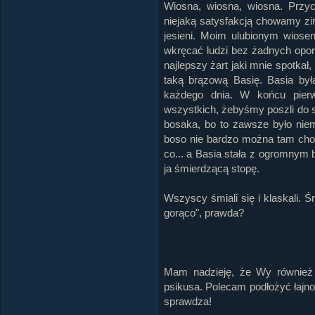
Wiosna, wiosna, wiosna. Przyc
niejaką satysfakcją chowamy zi
jesieni. Moim ulubionym wiose
wkręcać ludzi bez żadnych oporó
najlepszy żart jaki mnie spotkał
taką brązową Basię. Basia był
każdego dnia. W końcu pierw
wszystkich, żebyśmy poszli do s
bosaka, bo to zawsze było niema
boso nie bardzo można tam chod
co... a Basia stała z ogromnym 
ja śmierdzącą stopę.
Wszyscy śmiali się i klaskali. Ś
gorąco", prawda?
Mam nadzieję, że Wy również 
psikusa. Polecam podłożyć łajn
sprawdza!