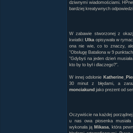
dziwnymi wiadomościami. HPneto
bardziej kreatywnych odpowiedzi,
W zabawie stworzonej z okazji
kwiatki:
Ulka
opisywała w rymach 
ona nie wie, co to znaczy, a
"Obsługę Bataliona w 9 punktach
"Gdybyś na jeden dzień musiała
kto by to był i dlaczego?".
W innej odsłonie
Katherine_Pie
30 minut z błędami, a zara
monciakund
jako prezent od ser
Oczywiście na każdej porządnej i
u nas owa piosenka musiała s
wykonała ją
Mikasa
, która pewn