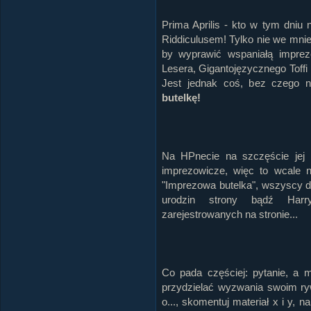
Prima Aprilis - kto w tym dniu 
Riddiculusem! Tylko nie we mnie,
by wyprawić wspaniałą imprez
Lesera, Gigantojęzycznego Toffi
Jest jednak coś, bez czego n
butelkę!
Na HPnecie na szczęście jej n
imprezowicze, więc to wcale n
"Imprezowa butelka", wszyscy d
urodzin strony bądź Harr
zarejestrowanych na stronie...
Co pada częściej: pytanie, a
przydzielać wyzwania swoim ry
o..., skomentuj materiał x i y, 