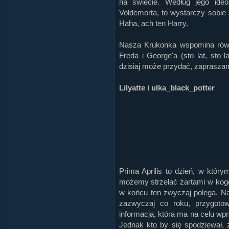
na świecie. Według jego ideo
Voldemorta, to wystarczy sobie
Haha, ach ten Harry.
Nasza Krukonka wspomina równ
Freda i George'a (sto lat, sto 
dzisiaj może przydać, zapraszam 
Lilyatte i ulka_black_potter
Prima Aprilis to dzień, w któ
możemy strzelać żartami w kogo
w końcu ten zwyczaj polega. Na 
zazwyczaj co roku, przygoto
informacja, która ma na celu wp
Jednak kto by się spodziewał, 