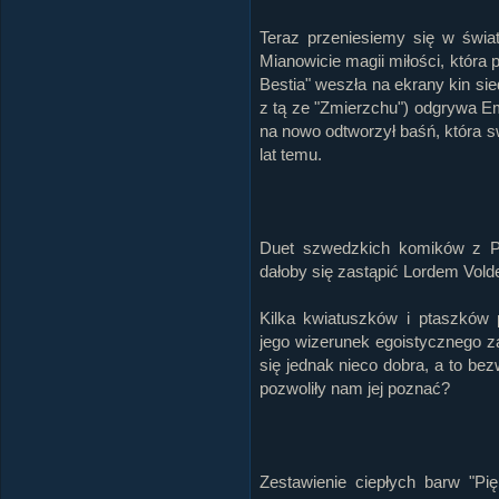
Teraz przeniesiemy się w świat
Mianowicie magii miłości, która 
Bestia" weszła na ekrany kin sie
z tą ze "Zmierzchu") odgrywa E
na nowo odtworzył baśń, która sw
lat temu.
Duet szwedzkich komików z Pi
dałoby się zastąpić Lordem Vol
Kilka kwiatuszków i ptaszków p
jego wizerunek egoistycznego z
się jednak nieco dobra, a to be
pozwoliły nam jej poznać?
Zestawienie ciepłych barw "Pi