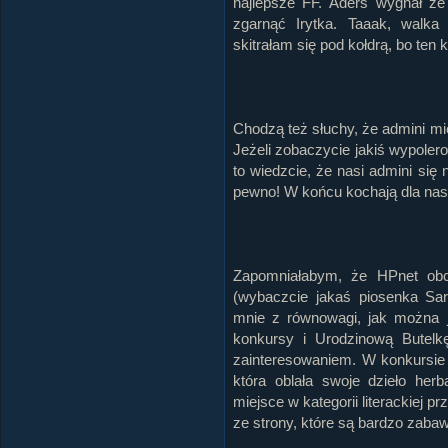
najlepsze FF. Aders wygnał ze 
zgarnąć Irytka. Taaak, walk
skitrałam się pod kołdrą, bo ten 
Chodzą też słuchy, że admini mi
Jeżeli zobaczycie jakiś wypolero
to wiedzcie, że nasi admini się
pewno! W końcu kochają dla nas
Zapomniałabym, że HPnet obc
(wybaczcie jakaś piosenka Sar
mnie z równowagi, jak można j
konkursy i Urodzinową Butelk
zainteresowaniem. W konkursie 
która oblała swoje dzieło her
miejsce w kategorii literackiej 
ze strony, które są bardzo zabawne