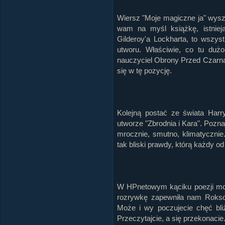
Wiersz "Moje magiczne ja" wysz
wam na myśl książkę, istnie
Gilderoy'a Lockharta, to wszys
utworu. Właściwie, co tu dużo
nauczyciel Obrony Przed Czarną M
się w tę pozycję.
Kolejną postać ze świata Harr
utworze "Zbrodnia i Kara". Pozn
mrocznie, smutno, klimatycznie
tak bliski prawdy, którą każdy od
W HPnetowym kąciku poezji możn
rozrywkę zapewniła nam Roksola
Może i wy poczujecie chęć bl
Przeczytajcie, a się przekonacie