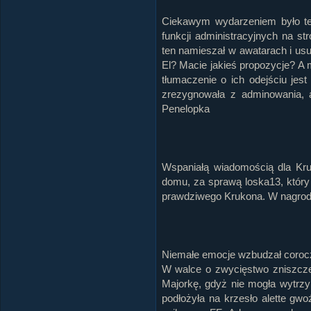
Ciekawym wydarzeniem było też 
funkcji administracyjnych na st
ten namieszał w awatarach i usu
El? Macie jakieś propozycje? 
tłumaczenie o ich odejściu je
zrezygnowała z adminowania, a
Penelopka
Wspaniałą wiadomością dla Kr
domu, za sprawą loska13, który
prawdziwego Krukona. W nagrodę 
Niemałe emocje wzbudzał corocz
W walce o zwycięstwo zniszczen
Majorkę, gdyż nie mogła wytrzy
podłożyła na krzesło alette gw