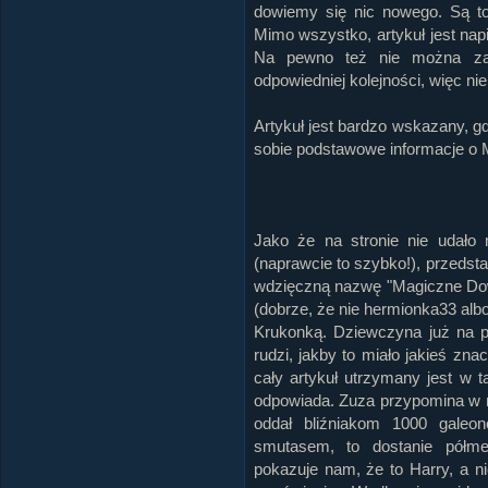
dowiemy się nic nowego. Są t
Mimo wszystko, artykuł jest nap
Na pewno też nie można zar
odpowiedniej kolejności, więc ni
Artykuł jest bardzo wskazany, 
sobie podstawowe informacje o Ma
Jako że na stronie nie udało
(naprawcie to szybko!), przedst
wdzięczną nazwę "Magiczne Dow
(dobrze, że nie hermionka33 albo
Krukonką. Dziewczyna już na p
rudzi, jakby to miało jakieś z
cały artykuł utrzymany jest w 
odpowiada. Zuza przypomina w n
oddał bliźniakom 1000 galeon
smutasem, to dostanie półme
pokazuje nam, że to Harry, a ni