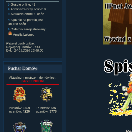
Goście online: 42
Napisanych artykułów:
1,087
Administratorzy online: 0
Dodanych newsów:
10,564
Aktualnie online: 0 osób
Zdjęć w galerii:
21,490
Tematów na forum:
3,921
Łącznie na portalu jest
Postów na forum:
319,637
48,158 osób
Komentarzy do materiałów:
Ostatnio zarejestrowany:
222,019
Amelia Lajonet
Rozdanych pochwał:
3,327
Wlepionych ostrzeżeń:
4,170
Rekord osób online:
Najwięcej userów:
1414
Było:
24.05.2026 16:48:00
Puchar Domów
Aktualnym mistrzem domów jest
GRYFFINDOR
!
Punktów:
1509
Punktów:
335
uczniów:
4220
uczniów:
3778
Re