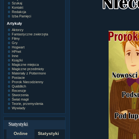
Szukaj
Kontakt
Redakcja
Izba Pamięci
Artykuły
Aktorzy
Fantastyczne zwierzęta
Filmy
Gry
Hogwart
HPnet
Inne
Książki
Magiczne miejsca
Magiczne przedmioty
Materiały z Pottermore
Postacie
Prorok Niecodzienny
Quidditch
Recenzje
Stworzenia
Świat magii
Teorie, przemyslenia
Wywiady
Statystyki
Online
Statystyki