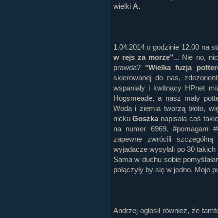
wielki
A.
1.04.2014 o godzinie 12.00 na s
w rejs za morze"
... Nie no, ni
prawda?
"Wielka fuzja potter
skierowanej do nas, zdezorie
wspaniały i kwitnący HPnet mi
Hogsmeade, a nasz mały potter
Woda i ziemia tworzą błoto, w
nicku
Goszka
napisała coś tak
na numer 6969. #pomagam #ra
zapewne zwrócili szczególną 
wyjadacze wysyłali po 30 takich 
Sama w duchu sobie pomyślałam,
połączyły by się w jedno. Moje 
Andrzej ogłosił również, że tamt