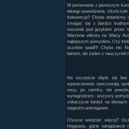
W porównaniu z pierwszym kursem
takiego powodzenia. Ukończyło 
frekwencja? Chyba dotarliśmy 
zmagać się z bardzo trudnym
noszenie pod językiem przez mi
Warzenie eliksiru na Wieży Ast
najlepszym pomysłem. Czy ktoko
uczniów spadł?! Chyba nie. Na
faktem, ale żaden z nauczycieli 
Na szczęście obyło się bez p
wypracowania spoczywają spok
nocy, po ciemku, nie powybuch
wynagrodzeni - wszyscy pomyślni
zobaczycie kiedyś na błoniach 
niegroźni animagowie.
Chcecie wiedzieć więcej? Oc
Hogwartu, gdzie odnajdziecie 