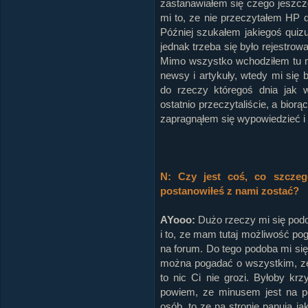
zastanawiałem się czego jeszcze
mi to, ze nie przeczytałem HP 
Później szukałem jakiegoś quizu
jednak trzeba się było rejestrow
Mimo wszystko wchodziłem tu na
newsy i artykuły, wtedy mi się 
do rzeczy któregoś dnia jak 
ostatnio przeczytaliście, a bior
zapragnąłem się wypowiedzieć i
N: Czy jest coś, co szczeg
postanowiłeś z nami zostać?
AYooo:
Dużo rzeczy mi się podoba
i to, ze mam tutaj możliwość po
na forum. Do tego podoba mi się
można pogadać o wszystkim, ze 
to nic Ci nie grozi. Byłoby kr
powiem, ze minusem jest na p
osób, to ze na stronie panują ja