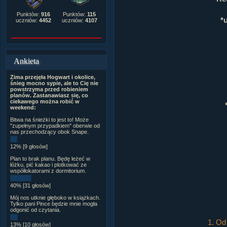
Punktów:
916
Punktów:
115
*
uczniów:
4452
uczniów:
4107
Ankieta
Zima przejęła Hogwart i okolice,
śnieg mocno sypie, ale to Cię nie
powstrzyma przed robieniem
planów. Zastanawiasz się, co
ciekawego można robić w
weekend:
Bitwa na śnieżki to jest to! Może
"zupełnym przypadkiem" oberwie od
nas przechodzący obok Snape.
12% [9 głosów]
Plan to brak planu. Będę leżeć w
łóżku, pić kakao i plotkować ze
współlokatorami z dormitorium.
40% [31 głosów]
Mój nos utknie głęboko w książkach.
Tylko pani Pince będzie mnie mogła
odgonić od czytania.
1. Od
13% [10 głosów]