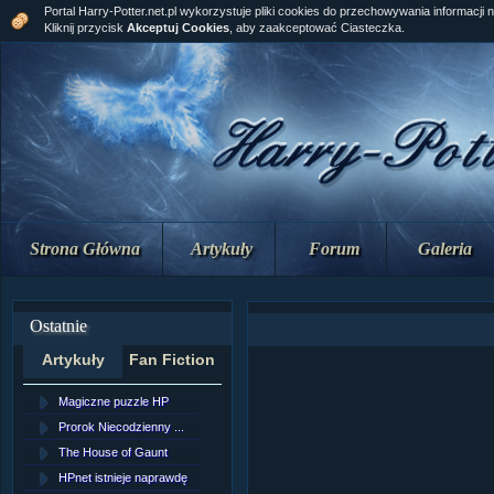
Portal Harry-Potter.net.pl wykorzystuje pliki cookies do przechowywania informacji 
Kliknij przycisk
Akceptuj Cookies
, aby zaakceptować Ciasteczka.
Strona Główna
Artykuły
Forum
Galeria
Ostatnie
Artykuły
Fan Fiction
Magiczne puzzle HP
[NZ]Rozdział 10 cz....
Prorok Niecodzienny ...
[NZ]Rozdział 10 cz....
The House of Gaunt
[NZ]Rozdział 9 cz.2...
HPnet istnieje naprawdę
Remus Lupin