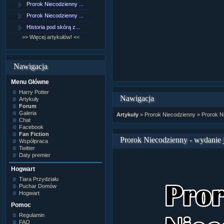
Prorok Niecodzienny ...
[NZ]Rozdział 9 cz.1...
Prorok Niecodzienny ...
[NZ]Rozdział 8 cz.2...
Historia pod skórą z...
[NZ]Rozdział 8 cz.1...
>> Więcej artykułów! <<
>> Więcej fan fiction! <<
Nawigacja
Menu Główne
Harry Potter
Nawigacja
Artykuły
Forum
Galeria
Artykuły
»
Prorok Niecodzienny
»
Prorok N
Chat
Facebook
Fan Fiction
Prorok Niecodzienny - wydanie 
Współpraca
Twitter
Daty premier
Hogwart
Tiara Przydziału
Puchar Domów
Hogwart
Pomoc
Regulamin
FAQ