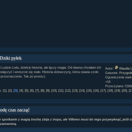
Dziki pyłek
 Ludzie Lodu, dzieli je historia, ale łączy magia. Od dawna chciałam ich
Autor:
Klaudia 
ołączyć i wreszcie się stało. Historia dziewczyny, która stawia czoło
Gatunek:
Przygod
przeznaczeniu. Tak po prostu:)
Ograniczenie wie
+16
Przeczytano 72698
y:
[1]
,
[2]
,
[3]
,
[4]
,
[5]
,
[6]
,
[7]
,
[8]
,
[9]
,
[10]
,
[11]
,
[12]
,
[13]
,
[14]
,
[15]
,
[16]
,
[17]
,
[18]
,
[19]
,
[20]
,
[2
ział 10 cz....
odę czas zacząć
ział 10 cz....
 spotkanie z magią trochę zbija z tropu, ale Villemo musi do tego przywyknąć, jeśli 
ział 9 cz.2...
czarownicą.
upin