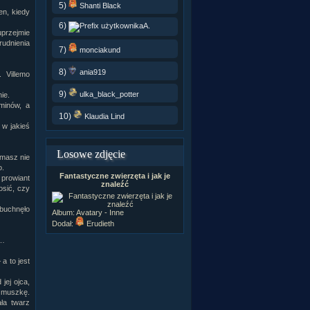
5)
Shanti Black
en, kiedy
6)
A.
uprzejmie
rudnienia
7)
monciakund
8)
ania919
 Villemo
9)
ulka_black_potter
ie.
minów, a
10)
Klaudia Lind
 w jakieś
Losowe zdjęcie
 masz nie
o.
Fantastyczne zwierzęta i jak je
 prowiant
znaleźć
osić, czy
 buchnęło
Album:
Avatary - Inne
Dodał:
Erudieth
y…
a to jest
jej ojca,
ą muszkę.
ła twarz