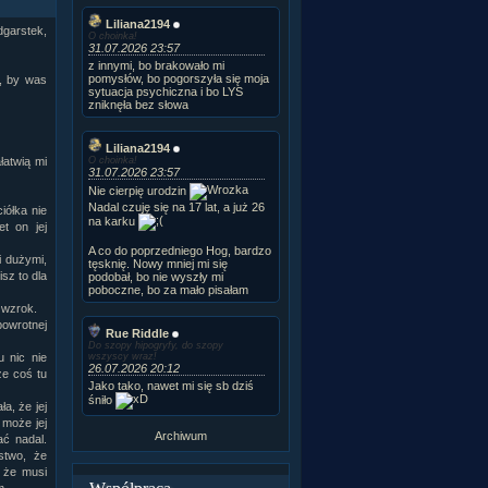
Liliana2194
dgarstek,
O choinka!
31.07.2026 23:57
z innymi, bo brakowało mi
pomysłów, bo pogorszyła się moja
i, by was
sytuacja psychiczna i bo LYS
zniknęła bez słowa
Liliana2194
O choinka!
łatwią mi
31.07.2026 23:57
Nie cierpię urodzin
Nadal czuję się na 17 lat, a już 26
ciółka nie
na karku
t on jej
A co do poprzedniego Hog, bardzo
i dużymi,
tęsknię. Nowy mniej mi się
sz to dla
podobał, bo nie wyszły mi
poboczne, bo za mało pisałam
 wzrok.
powrotnej
Rue Riddle
Do szopy hipogryfy, do szopy
wszyscy wraz!
u nic nie
26.07.2026 20:12
że coś tu
Jako tako, nawet mi się sb dziś
śniło
a, że jej
 może jej
Archiwum
ać nadal.
stwo, że
, że musi