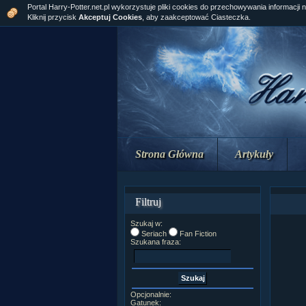
Portal Harry-Potter.net.pl wykorzystuje pliki cookies do przechowywania informacji 
Kliknij przycisk
Akceptuj Cookies
, aby zaakceptować Ciasteczka.
Strona Główna
Artykuły
Filtruj
Szukaj w:
Seriach
Fan Fiction
Szukana fraza:
Opcjonalnie:
Gatunek: