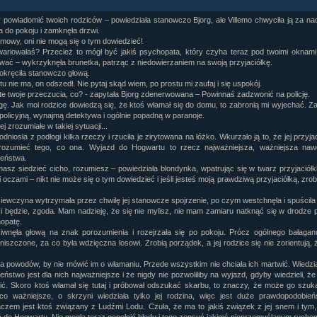
ział 9 cz.1...
 powiadomić twoich rodziców – powiedziała stanowczo Bjorg, ale Villemo chwyciła ją za na
ział 8 cz.2...
a do pokoju i zamknęła drzwi.
 mowy, oni nie mogą się o tym dowiedzieć!
ział 8 cz.1...
ariowałaś? Przecież to mógł być jakiś psychopata, który czyha teraz pod twoimi oknam
fan fiction! <<
ać – wykrzyknęła brunetka, patrząc z niedowierzaniem na swoją przyjaciółkę.
pokręciła stanowczo głową.
tu nie ma, on odszedł. Nie pytaj skąd wiem, po prostu mi zaufaj i się uspokój.
te twoje przeczucia, co? - zapytała Bjorg zdenerwowana – Powinnaś zadzwonić na policję.
gę. Jak moi rodzice dowiedzą się, że ktoś włamał się do domu, to zabronią mi wyjechać. Za
policyjną, wynajmą detektywa i ogólnie popadną w paranoje.
ej zrozumiałe w takiej sytuacji...
odniosła z podłogi kilka rzeczy i rzuciła je zirytowana na łóżko. Wkurzało ją to, że jej przyja
zrozumieć tego, co ona. Wyjazd do Hogwartu to rzecz najważniejsza, ważniejsza nawe
eństwa.
 masz siedzieć cicho, rozumiesz – powiedziała blondynka, wpatrując się w twarz przyjaciółk
 oczami – nikt nie może się o tym dowiedzieć i jeśli jesteś moją prawdziwą przyjaciółką, zrobi
iewczyna wytrzymała przez chwilę jej stanowcze spojrzenie, po czym westchnęła i spuściła
ci będzie, zgoda. Mam nadzieję, że się nie mylisz, nie mam zamiaru natknąć się w drodze 
opatę.
kiwnęła głową na znak porozumienia i rozejrzała się po pokoju. Prócz ogólnego bałagan
niszczone, za co była wdzięczna losowi. Zrobią porządek, a jej rodzice się nie zorientują, 
lka powodów, by nie mówić im o włamaniu. Przede wszystkim nie chciała ich martwić. Wiedział
ństwo jest dla nich najważniejsze i że nigdy nie pozwoliliby na wyjazd, gdyby wiedzieli, że
ić. Skoro ktoś włamał się tutaj i próbował odszukać skarbu, to znaczy, że może go szuk
o ważniejsze, o skrzyni wiedziała tylko jej rodzina, więc jest duże prawdopodobień
zem jest ktoś związany z Ludźmi Lodu. Czuła, że ma to jakiś związek z jej snem i tym