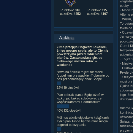
wyglądał
osoby.
Punktów:
916
Punktów:
115
- Macie 
uczniów:
4452
uczniów:
4107
Villemo p
- Wujku,
To pytan
takim do 
- Oczywi
Ankieta
Ze wzgl
podróżow
Guro i Ki
Zima przejęła Hogwart i okolice,
Rozpiera
śnieg mocno sypie, ale to Cię nie
powstrzyma przed robieniem
oddycha
planów. Zastanawiasz się, co
- To jest
ciekawego można robić w
- Niesły
weekend:
- Cudow
Bitwa na śnieżki to jest to! Może
Fryderyk 
"zupełnym przypadkiem" oberwie od
- Oczywi
nas przechodzący obok Snape.
musi prz
Ojciec K
12% [9 głosów]
zobowiąz
Plan to brak planu. Będę leżeć w
jego żon
łóżku, pić kakao i plotkować ze
dotrzyma
współlokatorami z dormitorium.
Villemo 
40% [31 głosów]
kominka,
uświadom
Mój nos utknie głęboko w książkach.
Tylko pani Pince będzie mnie mogła
Świata, 
odgonić od czytania.
rodziców
przyjemna