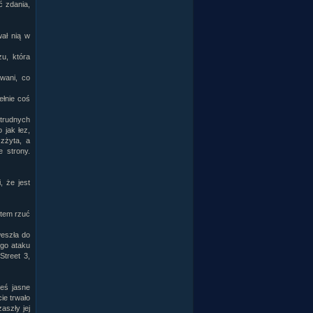
ć zdania,
wał nią w
zu, która
wani, co
ełnie coś
trudnych
 jak łez,
zżyta, a
e strony.
, że jest
otem rzuć
weszła do
ego ataku
Street 3,
ieś jasne
ie trwało
aszły jej