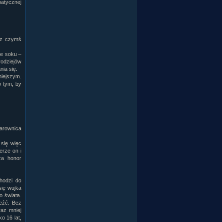
patycznej
i z czymś
ie soku –
odziejów
ia się.
niejszym.
o tym, by
arownica
 się więc
erze on i
za honor
chodzi do
się wujka
o świata.
leźć. Bez
raz mniej
o 16 lat,