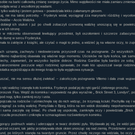
 sobie na barki całkowitą zmianę swojego życia. Mimo wątpliwości nie miała zamiaru zmienia
podjęła wraz z wszelkimi jej wadami.
tylko walizkę i jestem gotowa – powiedziała lekko załamanym głosem.
aj, nie ma takiej potrzeby. - Fryderyk wstał, wyciągnął zza marynarki różdżkę i wycelo
chodów – Accio Walizka.
 dobiegł ich stukot i już po chwili zobaczyli czerwoną walizkę unoszącą się w powietr
 w ich stronę.
 w milczeniu obserwowali lewitujący przedmiot, byli oszołomieni i szczerze zafascyno
o dumę w sercu Fryderyka.
nała to zaklęcie z książki, ale czytać o magii to jedno, a widzieć ją na własne oczy, to zup
ch uznania, zachwytu i niedowierzania przyszedł czas na pożegnanie. Ze wszystkich 
 Villemo najbardziej obawiała się właśnie tego momentu. Uścisków nie było końca, tak samo
ciechy, zapewnień, że wszystko będzie dobrze. Rodzina Gardów była bardzo ze sobą 
zakorzenione poczucie więzi rodzinnej sprawiało, że mało kto upuszczał swoje rodzinn
olatka wyjeżdżająca do innego kraju to była wyjątkowa sytuacja.
uszać, nie ma sensu dłużej zwlekać – zakończyła pożegnania Villemo i dała znak wujowi
 ręki walizkę i stanęła koło kominka. Fryderyk podał jej do ręki garść zielonego proszku.
t proszek Fiuu. Wejdź do kominka i wypowiedz na głos wyraźnie „ Brick Street 3, Londyn”, p
od nogi, tylko zamknij oczy i usta.
pojrzała na rodziców i uśmiechnęła się do nich widząc, że trzymają kciuki. Pochyliła się i 
ciągnąć za sobą walizkę. Pomyślała o Bjorg, która na ten widok dostałaby niepohamowan
i sama zaczęła się śmiać. Po chwili się uspokoiła, zamknęła oczy i powiedziała „Brick 
 rzuciła proszkiem i zniknęła w szmaragdowo rozświetlonym kominku.
gorący podmuch wiatru i uderzające w twarz drobinki pyłu. Wydawało jej się, że widzi jak
 przed oczami, tak jakby przelatywała obok okien unosząc się nad ziemią. Przedziwne uczuc
kund, po których stanęła na twardym gruncie. Przez chwilę niczego nie widziała, bo oczy z