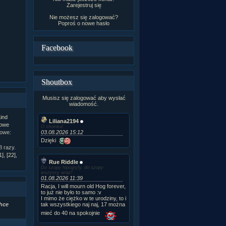
Zarejestruj się
Nie możesz się zalogować?
Poproś o
nowe hasło
Facebook
Shoutbox
Musisz się zalogować aby wysłać
wiadomość.
Lind
Liliana2194
owe
O choinka!
03.08.2026 15:12
kowe:
Dzięki
 razy.
1]
,
[22]
,
Rue Riddle
Do szopy hipogryfy, do szopy
wszyscy wraz!
01.08.2026 11:39
Racja, I will mourn old Hog forever,
to już nie było to samo :v
I mimo że ciężko w te urodziny, to i
tak wszystkiego naj naj, 17 można
chce
mieć do 40 na spokojnie