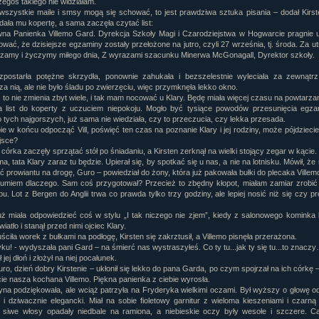
egoś takiego nie widziałam.
 wszystkie maile i smsy mogą się schować, to jest prawdziwa sztuka pisania – dodał Kirst
rtykułów:
1,087
dała mu kopertę, a sama zaczęła czytać list:
ewsów:
10,564
na Panienka Villemo Gard. Dyrekcja Szkoły Magi i Czarodziejstwa w Hogwarcie pragnie 
i:
21,490
wać, że dzisiejsze egzaminy zostały przełożone na jutro, czyli 27 września, tj. środa. Za ut
orum:
3,921
zamy i życzymy miłego dnia, Z wyrazami szacunku Minerwa McGonagall, Dyrektor szkoły.
rum:
319,637
o materiałów:
postarła potężne skrzydła, ponownie zahukała i bezszelestnie wyleciała za zewnątrz.
za nią, ale nie było śladu po zwierzęciu, więc przymknęła lekko okno.
ochwał:
3,327
 to nie zmienia zbyt wiele, i tak mam nocować u Klary. Będę miała więcej czasu na powtarzan
strzeżeń:
4,170
 list do koperty z uczuciem niepokoju. Mogło być tysiące powodów przesunięcia egza
o tych najgorszych, już sama nie wiedziała, czy to przeczucia, czy lekka przesada.
ie w końcu odpocząć Vill, poświęć ten czas na poznanie Klary i jej rodziny, może pójdziecie
ejsce?
j córka zaczęły sprzątać stół po śniadaniu, a Kirsten zerknął na wielki stojący zegar w kącie.
a, tata Klary zaraz tu będzie. Upierał się, by spotkać się u nas, a nie na lotnisku. Mówił, że
 prowiantu na drogę, Guro – powiedział do żony, która już pakowała bułki do plecaka Villem
zumiem dlaczego. Sam coś przygotował? Przecież to zbędny kłopot, miałam zamiar zrobić
bu. Lot z Bergen do Anglii trwa co prawda tylko trzy godziny, ale lepiej nosić niż się czy pr
już miała odpowiedzieć coś w stylu „I tak niczego nie zjem”, kiedy z salonowego kominka
wiatło i stanął przed nimi ojciec Klary.
ciła worek z bułkami na podłogę, Kirsten się zakrztusił, a Villemo pisnęła przerażona.
ku! - wydyszała pani Gard – na śmierć nas wystraszyłeś. Co ty tu...jak ty się tu...to znacz
 jej dłoń i złożył na niej pocałunek.
uro, dzień dobry Kirstenie – ukłonił się lekko do pana Garda, po czym spojrzał na ich córkę – 
ie nasza kochana Villemo. Piękna panienka z ciebie wyrosła.
na podziękowała, ale wciąż patrzyła na Fryderyka wielkimi oczami. Był wyższy o głowę od 
 i dziwacznie elegancki. Miał na sobie fioletowy garnitur z wieloma kieszeniami i czarn
siwe włosy opadały niedbale na ramiona, a niebieskie oczy były wesołe i szczere. Ca