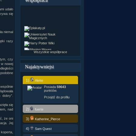
Współpraca
m.
ami udało
krywa się
ła niemal
ątki razy
Wszystkie współprace
 tym, czy
i, w nowej
Najaktywniejsi
ległości
o podobne
1)
Alette
wspólnie
Posiada
59643
punktów.
ylądowała
 dobry”.
Przejdź do profilu
zięła się
2)
fuerte
kiem, nad
ć, że oni
3)
Katherine_Pierce
acja. Jej
4)
Sam Quest
 koperta,