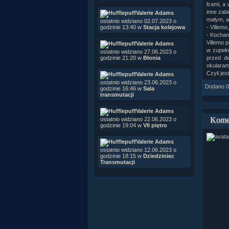
łzami, a 
inne zabi
Valerie Adams
małym, a
ostatnio widziano 02.07.2023 o
godzinie 13:40 w
Stacja kolejowa
- Villem
- Kochani
Villemo 
Valerie Adams
w zupełni
ostatnio widziano 27.06.2023 o
godzinie 21:20 w
Błonia
przed d
okularami
Czyli jes
Valerie Adams
ostatnio widziano 23.06.2023 o
Dodano 04
godzinie 16:46 w
Sala
transmutacji
Valerie Adams
Kome
ostatnio widziano 22.06.2023 o
godzinie 19:04 w
VII piętro
Valerie Adams
ostatnio widziano 12.06.2023 o
godzinie 18:15 w
Dziedziniec
Transmutacji