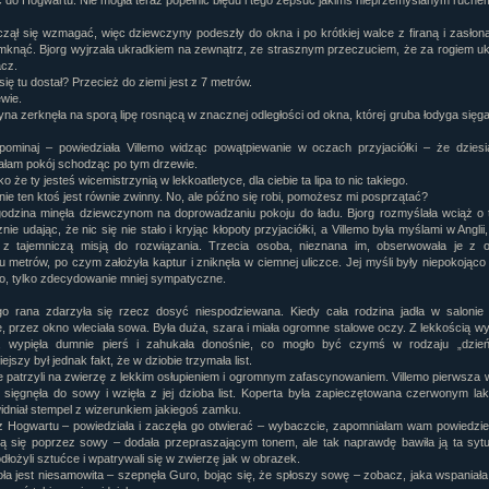
 do Hogwartu. Nie mogła teraz popełnić błędu i tego zepsuć jakimś nieprzemyślanym ruche
czął się wzmagać, więc dziewczyny podeszły do okna i po krótkiej walce z firaną i zasłon
amknąć. Bjorg wyjrzała ukradkiem na zewnątrz, ze strasznym przeczuciem, że za rogiem u
cz.
się tu dostał? Przecież do ziemi jest z 7 metrów.
ewie.
na zerknęła na sporą lipę rosnącą w znacznej odległości od okna, której gruba łodyga sięga
pominaj – powiedziała Villemo widząc powątpiewanie w oczach przyjaciółki – że dziesi
łam pokój schodząc po tym drzewie.
lko że ty jesteś wicemistrzynią w lekkoatletyce, dla ciebie ta lipa to nic takiego.
nie ten ktoś jest równie zwinny. No, ale późno się robi, pomożesz mi posprzątać?
godzina minęła dziewczynom na doprowadzaniu pokoju do ładu. Bjorg rozmyślała wciąż o
znie udając, że nic się nie stało i kryjąc kłopoty przyjaciółki, a Villemo była myślami w Angli
 z tajemniczą misją do rozwiązania. Trzecia osoba, nieznana im, obserwowała je z od
tu metrów, po czym założyła kaptur i zniknęła w ciemnej uliczce. Jej myśli były niepokojąc
mo, tylko zdecydowanie mniej sympatyczne.
 rana zdarzyła się rzecz dosyć niespodziewana. Kiedy cała rodzina jadła w salonie 
e, przez okno wleciała sowa. Była duża, szara i miała ogromne stalowe oczy. Z lekkością w
e, wypięła dumnie pierś i zahukała donośnie, co mogło być czymś w rodzaju „dzień
ejszy był jednak fakt, że w dziobie trzymała list.
 patrzyli na zwierzę z lekkim osłupieniem i ogromnym zafascynowaniem. Villemo pierwsza w
 sięgnęła do sowy i wzięła z jej dzioba list. Koperta była zapieczętowana czerwonym la
idniał stempel z wizerunkiem jakiegoś zamku.
t z Hogwartu – powiedziała i zaczęła go otwierać – wybaczcie, zapomniałam wam powiedzie
ją się poprzez sowy – dodała przepraszającym tonem, ale tak naprawdę bawiła ją ta sytu
dłożyli sztućce i wpatrywali się w zwierzę jak w obrazek.
oła jest niesamowita – szepnęła Guro, bojąc się, że spłoszy sowę – zobacz, jaka wspaniała