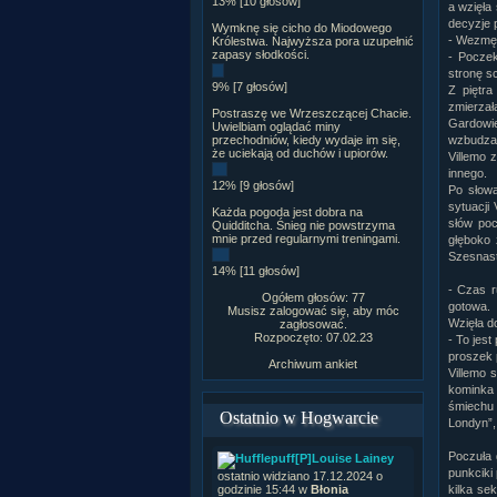
13% [10 głosów]
a wzięła
decyzje 
Wymknę się cicho do Miodowego
- Wezmę 
Królestwa. Najwyższa pora uzupełnić
zapasy słodkości.
- Poczek
stronę s
9% [7 głosów]
Z piętra
zmierzała
Postraszę we Wrzeszczącej Chacie.
Gardowie
Uwielbiam oglądać miny
przechodniów, kiedy wydaje im się,
wzbudzał
że uciekają od duchów i upiorów.
Villemo z
innego.
12% [9 głosów]
Po słowa
sytuacji
Każda pogoda jest dobra na
słów po
Quidditcha. Śnieg nie powstrzyma
mnie przed regularnymi treningami.
głęboko 
Szesnast
14% [11 głosów]
- Czas r
Ogółem głosów: 77
gotowa.
Musisz zalogować się, aby móc
Wzięła do
zagłosować.
Rozpoczęto: 07.02.23
- To jes
proszek p
Archiwum ankiet
Villemo s
kominka 
śmiechu 
Ostatnio w Hogwarcie
Londyn”,
Poczuła 
[P]Louise Lainey
punkciki
ostatnio widziano 17.12.2024 o
godzinie 15:44 w
Błonia
kilka se