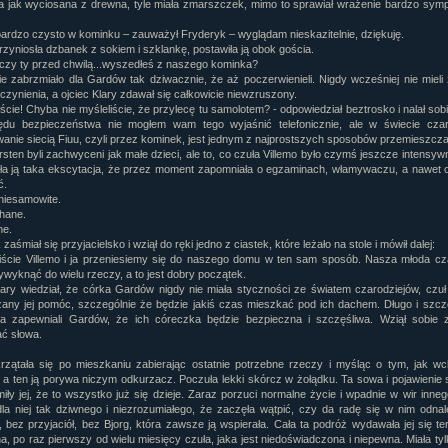
a jak wyciosana z drewna, tyle miała zmarszczek, mimo to sprawiał wrażenie bardzo sym
bardzo czysto w kominku – zauważył Fryderyk – wyglądam nieskazitelnie, dziękuję.
rzyniosła dzbanek z sokiem i szklankę, postawiła ją obok gościa.
 czy ty przed chwilą...wyszedłeś z naszego kominka?
ie zabrzmiało dla Gardów tak dziwacznie, że aż poczerwienieli. Nigdy wcześniej nie miel
czynienia, a ojciec Klary zdawał się całkowicie niewzruszony.
ście! Chyba nie myśleliście, że przylecę tu samolotem? - odpowiedział beztrosko i nalał sob
ędu bezpieczeństwa nie mogłem wam tego wyjaśnić telefonicznie, ale w świecie czar
anie siecią Fiuu, czyli przez kominek, jest jednym z najprostszych sposobów przemieszczan
rsten byli zachwyceni jak małe dzieci, ale to, co czuła Villemo było czymś jeszcze intensyw
ła ją taka ekscytacja, że przez moment zapomniała o egzaminach, włamywaczu, a nawet 
ć.
 niesamowite.
chane.
ne.
zaśmiał się przyjacielsko i wziął do ręki jedno z ciastek, które leżało na stole i mówił dalej:
ście Villemo i ja przeniesiemy się do naszego domu w ten sam sposób. Nasza młoda cz
ywyknąć do wielu rzeczy, a to jest dobry początek.
lary wiedział, że córka Gardów nigdy nie miała styczności ze światem czarodziejów, czuł
any jej pomóc, szczególnie że będzie jakiś czas mieszkać pod ich dachem. Długo i szcz
a zapewniali Gardów, że ich córeczka będzie bezpieczna i szczęśliwa. Wziął sobie 
ć słowa.
krzątała się po mieszkaniu zabierając ostatnie potrzebne rzeczy i myśląc o tym, jak w
 a ten ją porywa niczym odkurzacz. Poczuła lekki skórcz w żołądku. Ta sowa i pojawienie 
iły jej, że to wszystko już się dzieje. Zaraz porzuci normalne życie i wpadnie w wir inneg
dla niej tak dziwnego i niezrozumiałego, że zaczęła wątpić, czy da radę się w nim odna
, bez przyjaciół, bez Bjorg, która zawsze ją wspierała. Cała ta podróż wydawała jej się te
, po raz pierwszy od wielu miesięcy czuła, jaka jest niedoświadczona i niepewna. Miała tylk