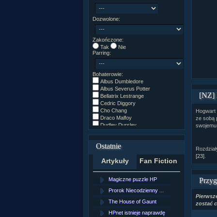
Dozwolone:
Zakończone:
Tak
Nie
Parring:
Bohaterowie:
Albus Dumbledore
Albus Severus Potter
[NZ] 
Bellatrix Lestrange
Cedric Diggory
Cho Chang
Hogwart i
Draco Malfoy
ze sobą p
Dudley Dursley
swojemu 
Fred/George Weasley
Ginny Weasley
Ostatnie
Godryk Gryffindor
Rozdział
Harry Potter
[23]
.
Artykuły
Fan Fiction
Helga Hufflepuff
Hermiona Granger
Hugo Weasley
Magiczne puzzle HP
[NZ]Rozd
Przyg
Inne
James Potter
Prorok Niecodzienny ...
[NZ]Rozd
Pierwsze
James Syriusz Potter
The House of Gaunt
[NZ]Rozd
zostać 
Lily Evans
Lily Luna Potter
HPnet istnieje naprawdę
Remus L