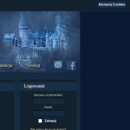
dakcja
Szukaj
Logowanie
Nazwa użytkownika
Hasło
Nie masz jeszcze konta?