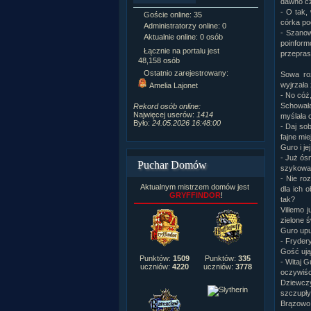
dawno cz
- O tak,
Goście online: 35
Napisanych a
córka po
Administratorzy online: 0
Dodanych n
- Szanow
Aktualnie online: 0 osób
Zdjęć w galeri
poinformo
Tematów na f
Łącznie na portalu jest
przepras
Postów na fo
48,158 osób
Komentarzy d
Ostatnio zarejestrowany:
Sowa roz
222,019
wyjrzała 
Amelia Lajonet
Rozdanych p
- No cóż,
Wlepionych o
Schowała
Rekord osób online:
Najwięcej userów:
1414
myślała 
Było:
24.05.2026 16:48:00
- Daj sob
fajne mi
Guro i je
- Już ósm
Puchar Domów
szykować
- Nie ro
Aktualnym mistrzem domów jest
dla ich o
GRYFFINDOR
!
tak?
Villemo 
zielone ś
Guro upuś
- Frydery
Gość ujął
Punktów:
1509
Punktów:
335
- Witaj G
uczniów:
4220
uczniów:
3778
oczywiśc
Dziewczy
szczupły
Brązowo 