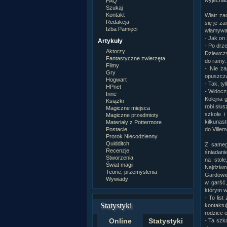
wyjechać
FAQ
Szukaj
Kontakt
Wiatr za
Redakcja
się je z
Izba Pamięci
włamywa
- Jak on 
Artykuły
- Po drz
Aktorzy
Dziewczy
Fantastyczne zwierzęta
do ramy.
Filmy
- Nie za
Gry
opuszcza
Hogwart
- Tak, ty
HPnet
- Widocz
Inne
Kolejna 
Książki
robi słus
Magiczne miejsca
szkole i
Magiczne przedmioty
kilkunas
Materiały z Pottermore
do Ville
Postacie
Prorok Niecodzienny
Quidditch
Z samego
Recenzje
śniadani
Stworzenia
na stol
Świat magii
Najdziwni
Teorie, przemyslenia
Gardowie
Wywiady
w garść,
którym w
- To lis
Statystyki
kontaktu
rodzice o
Online
Statystyki
- Ta szk