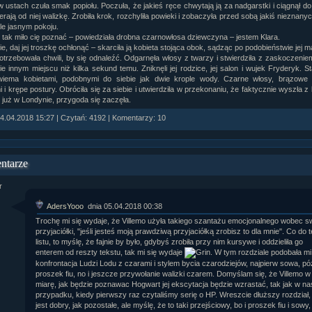
w ustach czuła smak popiołu. Poczuła, że jakieś ręce chwytają ją za nadgarstki i ciągnął do 
erają od niej walizkę. Zrobiła krok, rozchyliła powieki i zobaczyła przed sobą jakiś nieznanyc
le jasnym pokoju.
o, tak miło cię poznać – powiedziała drobna czarnowłosa dziewczyna – jestem Klara.
e, daj jej troszkę ochłonąć – skarciła ją kobieta stojąca obok, sądząc po podobieństwie jej m
potrzebowała chwili, by się odnaleźć. Odgarnęła włosy z twarzy i stwierdziła z zaskoczeniem
e innym miejscu niż kilka sekund temu. Zniknęli jej rodzice, jej salon i wujek Fryderyk. St
wiema kobietami, podobnymi do siebie jak dwie krople wody. Czarne włosy, brązowe
 i krępe postury. Obróciła się za siebie i utwierdziła w przekonaniu, że faktycznie wyszła z
t już w Londynie, przygoda się zaczęła.
.04.2018 15:27 | Czytań: 4192 | Komentarzy: 10
ntarze
AdersYooo
dnia 05.04.2018 00:38
Trochę mi się wydaje, że Villemo użyła takiego szantażu emocjonalnego wobec sw
przyjaciółki, "jeśli jesteś moją prawdziwą przyjaciółką zrobisz to dla mnie". Co do 
listu, to myślę, że fajnie by było, gdybyś zrobiła przy nim kursywe i oddzieliła go
enterem od reszty tekstu, tak mi się wydaje
. W tym rozdziale podobała mi
konfrontacja Ludzi Lodu z czarami i stylem bycia czarodziejów, najpierw sowa, pó
proszek fiu, no i jeszcze przywołanie walizki czarem. Domyślam się, że Villemo w
miarę, jak będzie poznawac Hogwart jej ekscytacja będzie wzrastać, tak jak w n
przypadku, kiedy pierwszy raz czytaliśmy serię o HP. Wreszcie dłuższy rozdział,
jest dobry, jak pozostałe, ale myślę, że to taki przejściowy, bo i proszek fiu i sowy, 