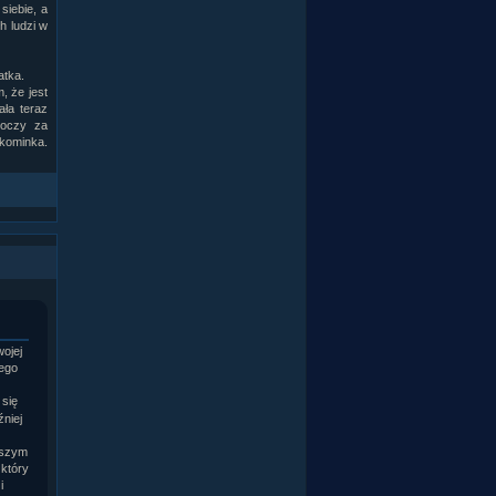
siebie, a
h ludzi w
atka.
, że jest
ała teraz
 oczy za
 kominka.
ojej
tego
 się
źniej
aszym
 który
i