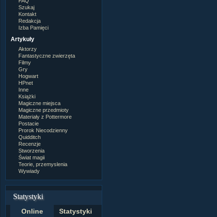
FAQ
Szukaj
Kontakt
Redakcja
Izba Pamięci
Artykuły
Aktorzy
Fantastyczne zwierzęta
Filmy
Gry
Hogwart
HPnet
Inne
Książki
Magiczne miejsca
Magiczne przedmioty
Materiały z Pottermore
Postacie
Prorok Niecodzienny
Quidditch
Recenzje
Stworzenia
Świat magii
Teorie, przemyslenia
Wywiady
Statystyki
Online
Statystyki