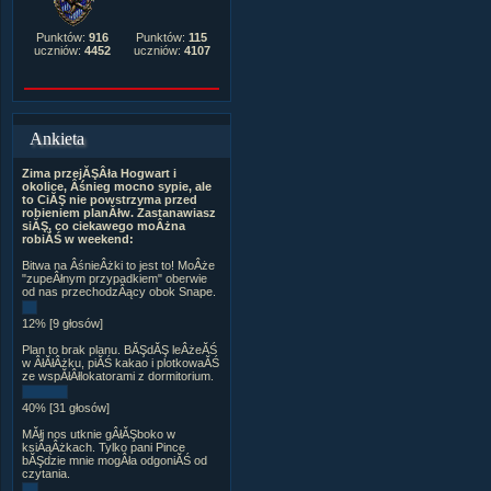
Punktów:
916
Punktów:
115
uczniów:
4452
uczniów:
4107
Ankieta
Zima przejĂŞÂła Hogwart i
okolice, Âśnieg mocno sypie, ale
to CiĂŞ nie powstrzyma przed
robieniem planĂłw. Zastanawiasz
siĂŞ, co ciekawego moÂżna
robiĂŚ w weekend:
Bitwa na ÂśnieÂżki to jest to! MoÂże
"zupeÂłnym przypadkiem" oberwie
od nas przechodzÂący obok Snape.
12% [9 głosów]
Plan to brak planu. BĂŞdĂŞ leÂżeĂŚ
w ÂłĂłÂżku, piĂŚ kakao i plotkowaĂŚ
ze wspĂłÂłlokatorami z dormitorium.
40% [31 głosów]
MĂłj nos utknie gÂłĂŞboko w
ksiÂąÂżkach. Tylko pani Pince
bĂŞdzie mnie mogÂła odgoniĂŚ od
czytania.