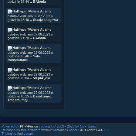
godzinie 15:44 w
BÂłonia
Valerie Adams
ostatnio widziano 02.07.2023 o
godzinie 13:40 w
Stacja kolejowa
Valerie Adams
ostatnio widziano 27.06.2023 o
godzinie 21:20 w
BÂłonia
Valerie Adams
ostatnio widziano 23.06.2023 o
godzinie 16:46 w
Sala
transmutacji
Valerie Adams
ostatnio widziano 22.06.2023 o
godzinie 19:04 w
VII piĂŞtro
Valerie Adams
ostatnio widziano 12.06.2023 o
godzinie 18:15 w
Dziedziniec
Transmutacji
Powered by
PHP-Fusion
copyright © 2002 - 2026 by Nick Jones.
Released as free software without warranties under
GNU Affero GPL
v3.
Theme by Andrzejster