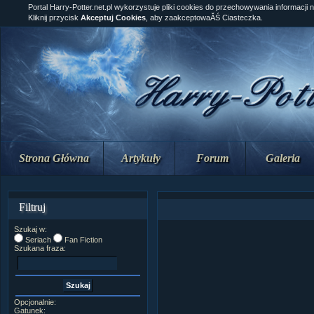
Portal Harry-Potter.net.pl wykorzystuje pliki cookies do przechowywania informacji 
Kliknij przycisk
Akceptuj Cookies
, aby zaakceptowaĂŚ Ciasteczka.
Strona Główna
Artykuły
Forum
Galeria
Filtruj
Szukaj w:
Seriach
Fan Fiction
Szukana fraza:
Opcjonalnie:
Gatunek: