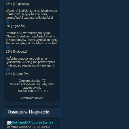
13% [10 głosów]
WymknĂŞ siĂŞ cicho do Miodowego
KrĂłlestwa. NajwyÂższa pora
uzupeÂłniĂŚ zapasy sÂłodkoÂści.
9% [7 głosów]
PostraszĂŞ we WrzeszczÂącej
Chacie. Uwielbiam oglÂądaĂŚ miny
przechodniĂłw, kiedy wydaje im siĂŞ,
Âże uciekajÂą od duchĂłw i upiorĂłw.
12% [9 głosów]
KaÂżda pogoda jest dobra na
Quidditcha. ÂŚnieg nie powstrzyma
mnie przed regularnymi treningami.
14% [11 głosów]
Ogółem głosów: 77
Musisz zalogować się, aby móc
zagłosować.
Rozpoczęto: 07.02.23
Archiwum ankiet
Ostatnio w Hogwarcie
[P]Louise Lainey
ostatnio widziano 17.12.2024 o