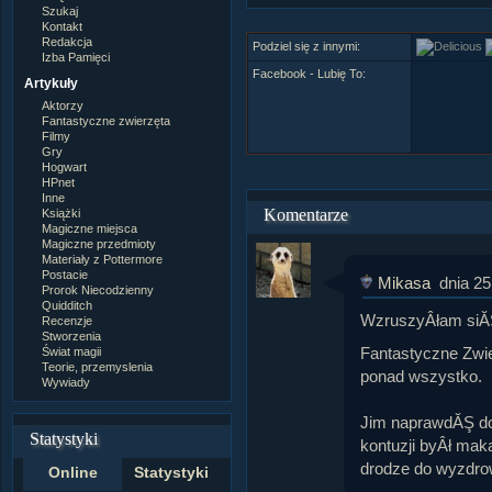
Szukaj
Kontakt
Redakcja
Podziel się z innymi:
Izba Pamięci
Facebook - Lubię To:
Artykuły
Aktorzy
Fantastyczne zwierzęta
Filmy
Gry
Hogwart
HPnet
Inne
Komentarze
Książki
Magiczne miejsca
Magiczne przedmioty
Materiały z Pottermore
Postacie
Mikasa
dnia 25
Prorok Niecodzienny
Quidditch
WzruszyÂłam siĂ
Recenzje
Stworzenia
Fantastyczne Zwi
Świat magii
Teorie, przemyslenia
ponad wszystko.
Wywiady
Jim naprawdĂŞ do
Statystyki
kontuzji byÂł mak
drodze do wyzdrow
Online
Statystyki