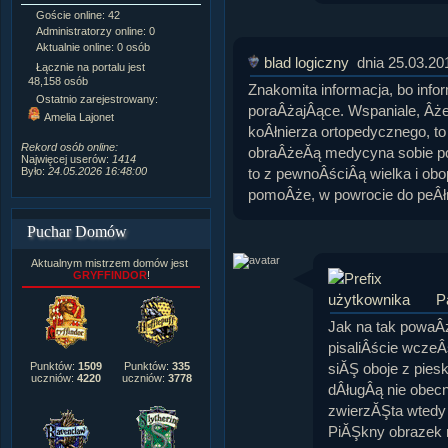
Goście online: 42
Napisanych artykułów:
1,087
Administratorzy online: 0
Dodanych newsów:
10,564
Aktualnie online: 0 osób
Zdjęć w galerii:
21,490
blad logiczny
dnia 25.03.20
Tematów na forum:
3,921
Łącznie na portalu jest
Postów na forum:
319,637
48,158 osób
Znakomita informacja, bo inf
Komentarzy do materiałów:
Ostatnio zarejestrowany:
222,019
poraÂżajÂące. Wspaniale, Âże
Amelia Lajonet
Rozdanych pochwał:
3,327
koÂłnierza ortopedycznego, to
Wlepionych ostrzeżeń:
4,170
Rekord osób online:
obraÂżeĂą medycyna sobie po
Najwięcej userów:
1414
to z pewnoÂściÂą wielka i ob
Było:
24.05.2026 16:48:00
pomoÂże, w powrocie do peÂłn
Puchar Domów
Aktualnym mistrzem domów jest
GRYFFINDOR
!
P
Jak na tak powaÂż
pisaliÂście wczeÂ
siĂŞ oboje z pies
Punktów:
1509
Punktów:
335
uczniów:
4220
uczniów:
3778
dÂługÂą nie obecn
zwierzĂŞta wtedy
PiĂŞkny obrazek n