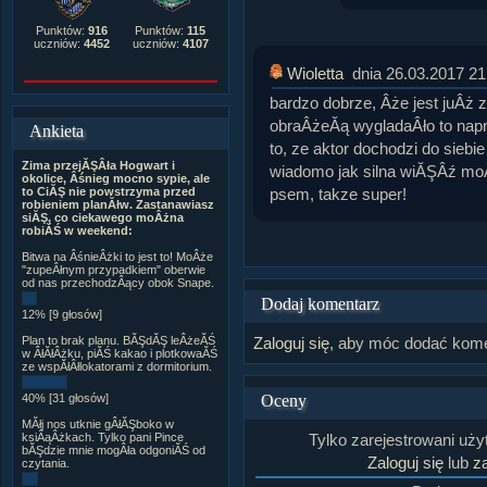
Punktów:
916
Punktów:
115
uczniów:
4452
uczniów:
4107
Wioletta
dnia 26.03.2017 21
bardzo dobrze, Âże jest juÂż z 
obraÂżeĂą wygladaÂło to nap
Ankieta
to, ze aktor dochodzi do siebie 
Zima przejĂŞÂła Hogwart i
wiadomo jak silna wiĂŞÂź mo
okolice, Âśnieg mocno sypie, ale
psem, takze super!
to CiĂŞ nie powstrzyma przed
robieniem planĂłw. Zastanawiasz
siĂŞ, co ciekawego moÂżna
robiĂŚ w weekend:
Bitwa na ÂśnieÂżki to jest to! MoÂże
"zupeÂłnym przypadkiem" oberwie
od nas przechodzÂący obok Snape.
Dodaj komentarz
12% [9 głosów]
Zaloguj się
, aby móc dodać kome
Plan to brak planu. BĂŞdĂŞ leÂżeĂŚ
w ÂłĂłÂżku, piĂŚ kakao i plotkowaĂŚ
ze wspĂłÂłlokatorami z dormitorium.
Oceny
40% [31 głosów]
MĂłj nos utknie gÂłĂŞboko w
Tylko zarejestrowani uż
ksiÂąÂżkach. Tylko pani Pince
bĂŞdzie mnie mogÂła odgoniĂŚ od
Zaloguj się
lub
za
czytania.