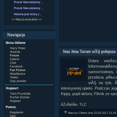
Prorok Niecodzienny ...
[NZ]Rozdział 9 cz.1...
Prorok Niecodzienny ...
[NZ]Rozdział 8 cz.2...
Historia pod skórą z...
[NZ]Rozdział 8 cz.1...
>> Więcej artykułów! <<
>> Więcej fan fiction! <<
Nawigacja
Menu Główne
Harry Potter
Stan Jima Tavare siĂŞ polepsza
Artykuły
Forum
Galeria
Dobre wieÂś
Chat
InformowaliÂśm
Facebook
Fan Fiction
samochodowy, w
Współpraca
przebicia pÂłuc
Twitter
Daty premier
siĂŞ na tyle, 
intensywnej opieki. Podczas je
Hogwart
Kippy, pupil aktora. Filmik ze 
Tiara Przydziału
Puchar Domów
Hogwart
ÂŹrĂłdÂło: TLC
Pomoc
Regulamin
Marcus Clinton
dnia 25.03.2017 13:18
FAQ