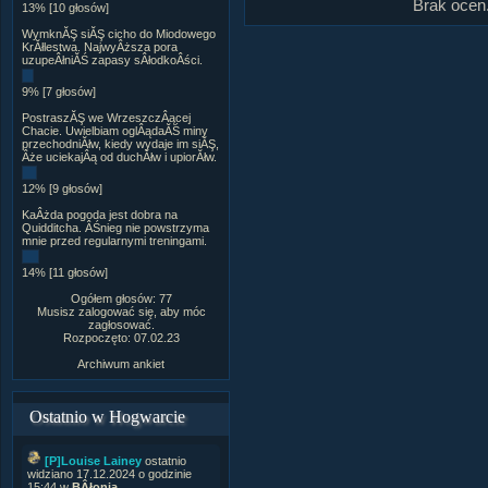
Brak ocen
13% [10 głosów]
WymknĂŞ siĂŞ cicho do Miodowego
KrĂłlestwa. NajwyÂższa pora
uzupeÂłniĂŚ zapasy sÂłodkoÂści.
9% [7 głosów]
PostraszĂŞ we WrzeszczÂącej
Chacie. Uwielbiam oglÂądaĂŚ miny
przechodniĂłw, kiedy wydaje im siĂŞ,
Âże uciekajÂą od duchĂłw i upiorĂłw.
12% [9 głosów]
KaÂżda pogoda jest dobra na
Quidditcha. ÂŚnieg nie powstrzyma
mnie przed regularnymi treningami.
14% [11 głosów]
Ogółem głosów: 77
Musisz zalogować się, aby móc
zagłosować.
Rozpoczęto: 07.02.23
Archiwum ankiet
Ostatnio w Hogwarcie
[P]Louise Lainey
ostatnio
widziano 17.12.2024 o godzinie
15:44 w
BÂłonia