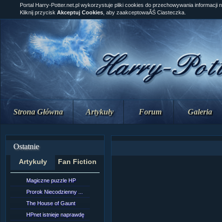
Portal Harry-Potter.net.pl wykorzystuje pliki cookies do przechowywania informacji 
Kliknij przycisk
Akceptuj Cookies
, aby zaakceptowaĂŚ Ciasteczka.
Strona Główna
Artykuły
Forum
Galeria
Ostatnie
Artykuły
Fan Fiction
Magiczne puzzle HP
[NZ]Rozdział 10 cz....
Prorok Niecodzienny ...
[NZ]Rozdział 10 cz....
The House of Gaunt
[NZ]Rozdział 9 cz.2...
HPnet istnieje naprawdę
Remus Lupin