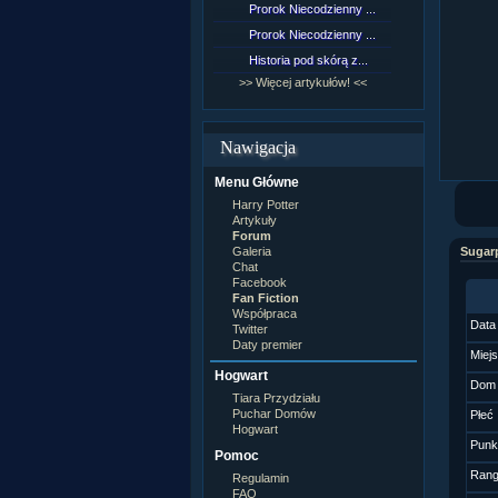
Prorok Niecodzienny ...
[NZ]Rozd
Prorok Niecodzienny ...
[NZ]Rozd
Historia pod skórą z...
[NZ]Rozd
>> Więcej artykułów! <<
>> Więcej 
Nawigacja
Menu Główne
Harry Potter
Artykuły
Forum
Galeria
Sugar
Chat
Facebook
Fan Fiction
Współpraca
Data
Twitter
Daty premier
Miej
Hogwart
Dom
Tiara Przydziału
Puchar Domów
Płeć
Hogwart
Punk
Pomoc
Ran
Regulamin
FAQ