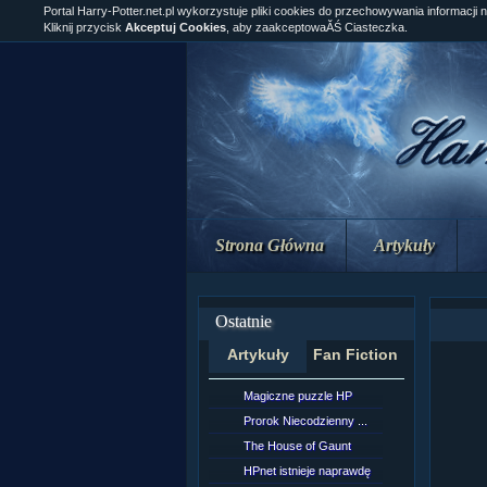
Portal Harry-Potter.net.pl wykorzystuje pliki cookies do przechowywania informacji 
Kliknij przycisk
Akceptuj Cookies
, aby zaakceptowaĂŚ Ciasteczka.
Strona Główna
Artykuły
Ostatnie
Artykuły
Fan Fiction
Magiczne puzzle HP
[NZ]Rozd
Prorok Niecodzienny ...
[NZ]Rozd
The House of Gaunt
[NZ]Rozd
HPnet istnieje naprawdę
Remus L