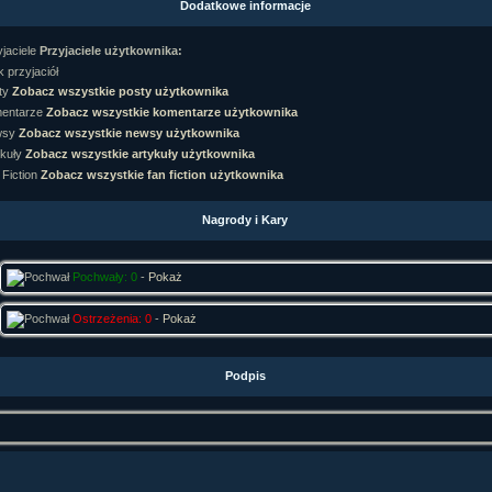
Dodatkowe informacje
rtykułów:
1,087
ewsów:
10,564
Przyjaciele użytkownika:
i:
21,490
orum:
3,921
 przyjaciół
rum:
319,637
Zobacz wszystkie posty użytkownika
o materiałów:
Zobacz wszystkie komentarze użytkownika
Zobacz wszystkie newsy użytkownika
ochwał:
3,327
strzeżeń:
4,170
Zobacz wszystkie artykuły użytkownika
Zobacz wszystkie fan fiction użytkownika
Nagrody i Kary
Pochwały: 0
-
Pokaż
Ostrzeżenia: 0
-
Pokaż
Podpis