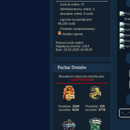
Goście online: 37
Napisanych a
Administratorzy online: 0
Dodanych n
Aktualnie online: 0 osób
Zdjęć w galeri
Tematów na f
Brak
Łącznie na portalu jest
Postów na fo
48,158 osób
Komentarzy d
Ostatnio zarejestrowany:
222,019
Amelia Lajonet
Rozdanych p
Wlepionych o
Rekord osób online:
Najwięcej userów:
1414
Było:
24.05.2026 16:48:00
Puchar Domów
Aktualnym mistrzem domów jest
GRYFFINDOR
!
Punktów:
1509
Punktów:
335
uczniów:
4220
uczniów:
3778
^___^