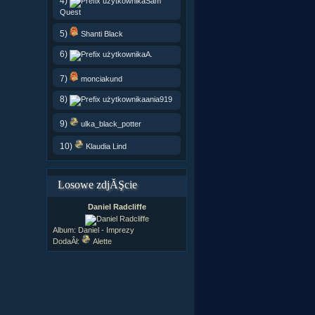
4)
Sam
Quest
5)
Shanti Black
6)
A.
7)
monciakund
8)
ania919
9)
ulka_black_potter
10)
Klaudia Lind
Losowe zdjĂŞcie
Daniel Radcliffe
Album:
Daniel - Imprezy
DodaÂł:
Alette