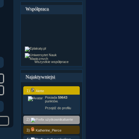
Współpraca
Wszystkie współprace
Najaktywniejsi
1)
Alette
Posiada
59643
punktów.
Przejdź do profilu
2)
fuerte
3)
Katherine_Pierce