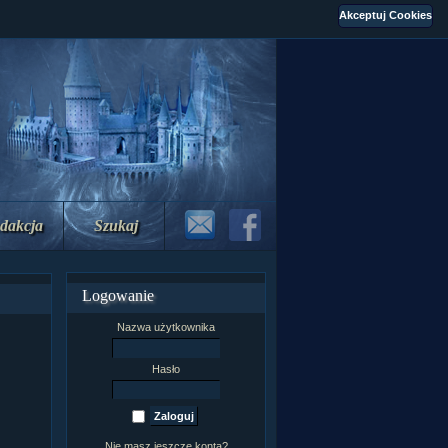
dakcja
Szukaj
Logowanie
Nazwa użytkownika
Hasło
Nie masz jeszcze konta?