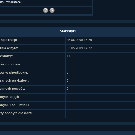
 na Pottermore:
t
Statystyki
rejestracji:
25.06.2008 18:29
tnia wizyta:
03.05.2009 14:22
ntarzy:
77
ów na forum:
0
ów w shoutboxie:
0
sanych artykułów:
0
sanych newsów:
0
nych zdjęć:
0
nych Fan Fiction:
0
ty zdobyte dla domu:
0