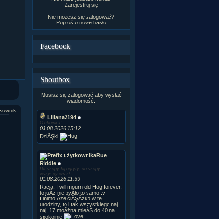
Zarejestruj się
Nie możesz się zalogować?
Poproś o
nowe hasło
Facebook
Shoutbox
Musisz się zalogować aby wysłać
wiadomość.
kownik
Liliana2194
O choinka!
03.08.2026 15:12
DziĂŞki
Rue
Riddle
Do szopy hipogryfy, do szopy
wszyscy wraz!
01.08.2026 11:39
Racja, I will mourn old Hog forever,
to juÂż nie byÂło to samo :v
I mimo Âże ciĂŞÂżko w te
urodziny, to i tak wszystkiego naj
naj, 17 moÂżna mieĂŚ do 40 na
spokojnie