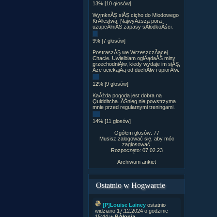
13% [10 głosów]
WymknĂŞ siĂŞ cicho do Miodowego
KrĂłlestwa. NajwyÂższa pora
uzupeÂłniĂŚ zapasy sÂłodkoÂści.
9% [7 głosów]
PostraszĂŞ we WrzeszczÂącej
Chacie. Uwielbiam oglÂądaĂŚ miny
przechodniĂłw, kiedy wydaje im siĂŞ,
Âże uciekajÂą od duchĂłw i upiorĂłw.
12% [9 głosów]
KaÂżda pogoda jest dobra na
Quidditcha. ÂŚnieg nie powstrzyma
mnie przed regularnymi treningami.
14% [11 głosów]
Ogółem głosów: 77
Musisz zalogować się, aby móc
zagłosować.
Rozpoczęto: 07.02.23
Archiwum ankiet
Ostatnio w Hogwarcie
[P]Louise Lainey
ostatnio
widziano 17.12.2024 o godzinie
15:44 w
BÂłonia