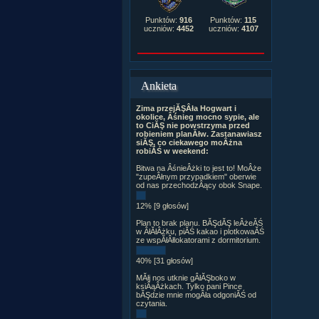
Punktów:
916
Punktów:
115
uczniów:
4452
uczniów:
4107
Ankieta
Zima przejĂŞÂła Hogwart i
okolice, Âśnieg mocno sypie, ale
to CiĂŞ nie powstrzyma przed
robieniem planĂłw. Zastanawiasz
siĂŞ, co ciekawego moÂżna
robiĂŚ w weekend:
Bitwa na ÂśnieÂżki to jest to! MoÂże
"zupeÂłnym przypadkiem" oberwie
od nas przechodzÂący obok Snape.
12% [9 głosów]
Plan to brak planu. BĂŞdĂŞ leÂżeĂŚ
w ÂłĂłÂżku, piĂŚ kakao i plotkowaĂŚ
ze wspĂłÂłlokatorami z dormitorium.
40% [31 głosów]
MĂłj nos utknie gÂłĂŞboko w
ksiÂąÂżkach. Tylko pani Pince
bĂŞdzie mnie mogÂła odgoniĂŚ od
czytania.