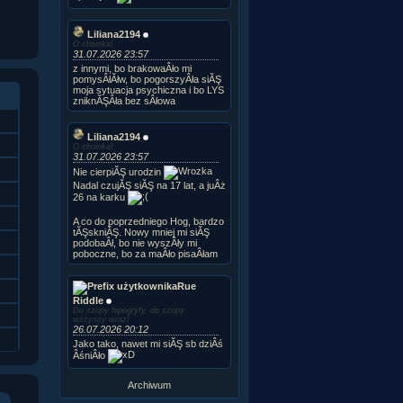
Liliana2194
O choinka!
31.07.2026 23:57
z innymi, bo brakowaÂło mi
pomysÂłĂłw, bo pogorszyÂła siĂŞ
moja sytuacja psychiczna i bo LYS
zniknĂŞÂła bez sÂłowa
Liliana2194
O choinka!
31.07.2026 23:57
Nie cierpiĂŞ urodzin
Nadal czujĂŞ siĂŞ na 17 lat, a juÂż
26 na karku
A co do poprzedniego Hog, bardzo
tĂŞskniĂŞ. Nowy mniej mi siĂŞ
podobaÂł, bo nie wyszÂły mi
poboczne, bo za maÂło pisaÂłam
Rue
Riddle
Do szopy hipogryfy, do szopy
wszyscy wraz!
26.07.2026 20:12
Jako tako, nawet mi siĂŞ sb dziÂś
ÂśniÂło
Archiwum