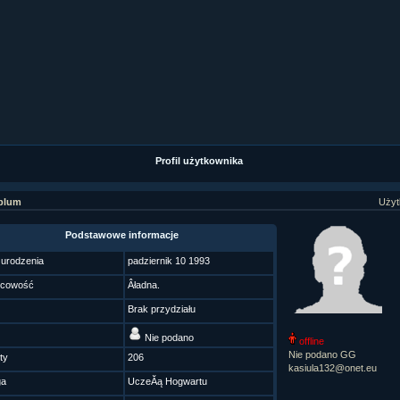
ział 9 cz.1...
ział 8 cz.2...
ział 8 cz.1...
fan fiction! <<
Profil użytkownika
plum
Użyt
Podstawowe informacje
 urodzenia
padziernik 10 1993
scowość
Âładna.
Brak przydziału
Nie podano
offline
Nie podano GG
ty
206
kasiula132@onet.eu
ga
UczeĂą Hogwartu