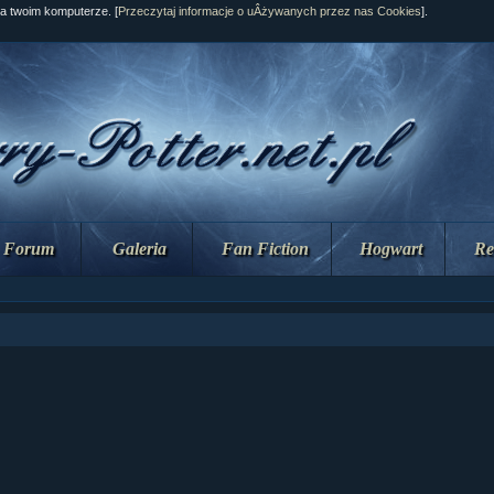
na twoim komputerze. [
Przeczytaj informacje o uÂżywanych przez nas Cookies
].
Forum
Galeria
Fan Fiction
Hogwart
Re
ział 10 cz....
ział 10 cz....
ział 9 cz.2...
upin