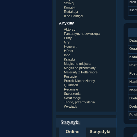
Nick
Szukaj
Kontakt
Klien
Redakcja
Izba Pamięci
Artykuły
Aktorzy
Fantastyczne zwierzęta
Filmy
Data 
Gry
Hogwart
Osta
HPnet
Inne
Kome
Książki
Magiczne miejsca
Post
Magiczne przedmioty
Materiały z Pottermore
Post
Postacie
Prorok Niecodzienny
Napi
Quidditch
Recenzje
Napi
Stworzenia
Świat magii
Doda
Teorie, przemyslenia
Wywiady
Doda
Punk
Statystyki
Online
Statystyki