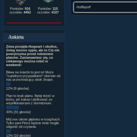
Hufflepuff
Punktów:
916
Punktów:
115
uczniów:
4452
uczniów:
4107
Ankieta
Zima przejęła Hogwart i okolice,
śnieg mocno sypie, ale to Cię nie
powstrzyma przed robieniem
planów. Zastanawiasz się, co
ciekawego można robić w
weekend:
Bitwa na śnieżki to jest to! Może
"zupełnym przypadkiem" oberwie od
nas przechodzący obok Snape.
12% [9 głosów]
Plan to brak planu. Będę leżeć w
łóżku, pić kakao i plotkować ze
współlokatorami z dormitorium.
40% [31 głosów]
Mój nos utknie głęboko w książkach.
Tylko pani Pince będzie mnie mogła
odgonić od czytania.
13% [10 głosów]