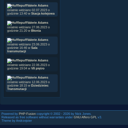
Valerie Adams
ostatnio widziano 02.07.2023 o
godzinie 13:40 w
Stacja kolejowa
Valerie Adams
ostatnio widziano 27.06.2023 o
godzinie 21:20 w
Błonia
Valerie Adams
ostatnio widziano 23.06.2023 o
godzinie 16:46 w
Sala
transmutacji
Valerie Adams
ostatnio widziano 22.06.2023 o
godzinie 19:04 w
VII piętro
Valerie Adams
ostatnio widziano 12.06.2023 o
godzinie 18:15 w
Dziedziniec
Transmutacji
Powered by
PHP-Fusion
copyright © 2002 - 2026 by Nick Jones.
Released as free software without warranties under
GNU Affero GPL
v3.
Theme by Andrzejster