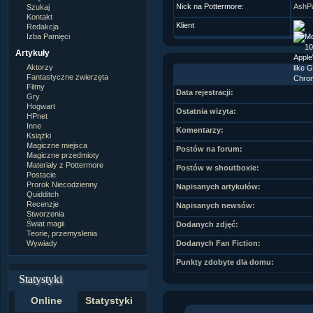
Nick na Pottermore:
AshP
Szukaj
Kontakt
Klient
Redakcja
Izba Pamięci
Artykuły
Aktorzy
Fantastyczne zwierzęta
Filmy
Data rejestracji:
Gry
Hogwart
Ostatnia wizyta:
HPnet
Inne
Komentarzy:
Książki
Magiczne miejsca
Postów na forum:
Magiczne przedmioty
Materiały z Pottermore
Postów w shoutboxie:
Postacie
Prorok Niecodzienny
Napisanych artykułów:
Quidditch
Recenzje
Napisanych newsów:
Stworzenia
Świat magii
Dodanych zdjęć:
Teorie, przemyslenia
Wywiady
Dodanych Fan Fiction:
Punkty zdobyte dla domu:
Statystyki
Online
Statystyki