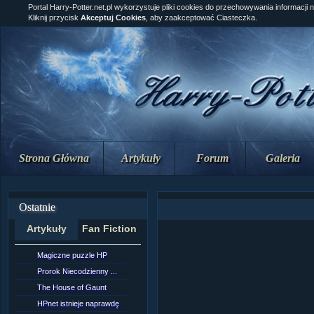
Portal Harry-Potter.net.pl wykorzystuje pliki cookies do przechowywania informacji 
Kliknij przycisk
Akceptuj Cookies
, aby zaakceptować Ciasteczka.
Strona Główna
Artykuły
Forum
Galeria
Ostatnie
Artykuły
Fan Fiction
Magiczne puzzle HP
[NZ]Rozdział 10 cz....
Prorok Niecodzienny ...
[NZ]Rozdział 10 cz....
The House of Gaunt
[NZ]Rozdział 9 cz.2...
HPnet istnieje naprawdę
Remus Lupin