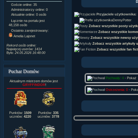
D
Goście online: 35
Napisanych artykułów:
1,087
Administratorzy online: 0
Dodanych newsów:
10,564
Przyjaciele użytkownika:
Aktualnie online: 0 osób
Zdjęć w galerii:
21,490
Tematów na forum:
3,921
DennyPotter
Łącznie na portalu jest
Postów na forum:
319,637
48,158 osób
Zobacz wszystkie posty użyt
Komentarzy do materiałów:
Ostatnio zarejestrowany:
Zobacz wszystkie komen
222,019
Amelia Lajonet
Zobacz wszystkie newsy uży
Rozdanych pochwał:
3,327
Wlepionych ostrzeżeń:
4,170
Zobacz wszystkie artykuły 
Rekord osób online:
Najwięcej userów:
1414
Zobacz wszystkie fan fic
Było:
24.05.2026 16:48:00
Puchar Domów
Pochwały: 4
-
Pokaż
Aktualnym mistrzem domów jest
GRYFFINDOR
!
Ostrzeżenia: 0
-
Pok
Punktów:
1509
Punktów:
335
uczniów:
4220
uczniów:
3778