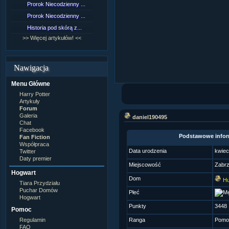
Prorok Niecodzienny ...
[NZ]Rozdział 9 cz.1...
Prorok Niecodzienny ...
[NZ]Rozdział 8 cz.2...
Historia pod skórą z...
[NZ]Rozdział 8 cz.1...
>> Więcej artykułów! <<
>> Więcej fan fiction! <<
Nawigacja
Menu Główne
Harry Potter
Artykuły
Forum
Galeria
daniel190495
Chat
Facebook
Podstawowe infor
Fan Fiction
Współpraca
Data urodzenia
kwiec
Twitter
Daty premier
Miejscowość
Zabr
Hogwart
Dom
Hu
Tiara Przydziału
Puchar Domów
Płeć
Hogwart
Punkty
3448
Pomoc
Regulamin
Ranga
Pomoc
FAQ