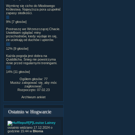
Wymknę się cicho do Miodowego
Królestwa. Najwyższa pora uzupełnić
zapasy słodkości.
9% [7 głosów]
Postraszę we Wrzeszczącej Chacie.
Uwielbiam oglądać miny
przechodniów, kiedy wydaje im się,
że uciekają od duchów i upiorów.
12% [9 głosów]
Każda pogoda jest dobra na
Quidditcha. Śnieg nie powstrzyma
mnie przed regularnymi treningami.
14% [11 głosów]
Ogółem głosów: 77
Musisz zalogować się, aby móc
zagłosować.
Rozpoczęto: 07.02.23
Archiwum ankiet
Ostatnio w Hogwarcie
[P]Louise Lainey
ostatnio widziano 17.12.2024 o
godzinie 15:44 w
Błonia