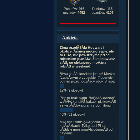
Punktów:
916
Punktów:
115
uczniów:
4452
uczniów:
4107
Ankieta
Zima przejĂŞÂła Hogwart i
okolice, Âśnieg mocno sypie, ale
to CiĂŞ nie powstrzyma przed
robieniem planĂłw. Zastanawiasz
siĂŞ, co ciekawego moÂżna
robiĂŚ w weekend:
Bitwa na ÂśnieÂżki to jest to! MoÂże
"zupeÂłnym przypadkiem" oberwie
od nas przechodzÂący obok Snape.
12% [9 głosów]
Plan to brak planu. BĂŞdĂŞ leÂżeĂŚ
w ÂłĂłÂżku, piĂŚ kakao i plotkowaĂŚ
ze wspĂłÂłlokatorami z dormitorium.
40% [31 głosów]
MĂłj nos utknie gÂłĂŞboko w
ksiÂąÂżkach. Tylko pani Pince
bĂŞdzie mnie mogÂła odgoniĂŚ od
czytania.