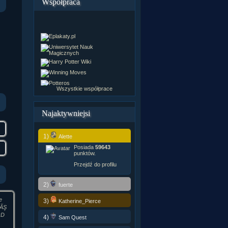
Współpraca
Wszystkie współprace
Najaktywniejsi
1)
Alette
Posiada
59643
punktów.
Przejdź do profilu
2)
fuerte
e
3)
Katherine_Pierce
nĂŞ
xD
4)
Sam Quest