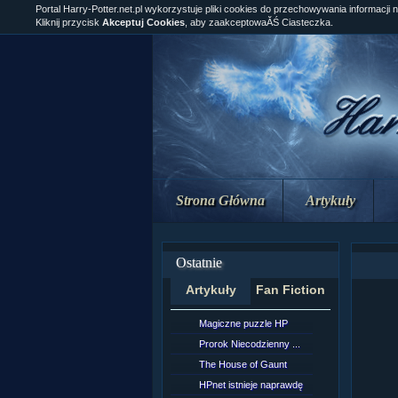
Portal Harry-Potter.net.pl wykorzystuje pliki cookies do przechowywania informacji 
Kliknij przycisk
Akceptuj Cookies
, aby zaakceptowaĂŚ Ciasteczka.
Strona Główna
Artykuły
Ostatnie
Artykuły
Fan Fiction
Magiczne puzzle HP
[NZ]Rozd
Prorok Niecodzienny ...
[NZ]Rozd
The House of Gaunt
[NZ]Rozd
HPnet istnieje naprawdę
Remus L