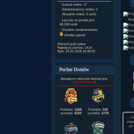
Goście online: 37
Napisanych a
Administratorzy online: 0
Dodanych n
Aktualnie online: 0 osób
Zdjęć w galeri
Tematów na f
Brak
Łącznie na portalu jest
Postów na fo
48,158 osób
Komentarzy d
Ostatnio zarejestrowany:
222,019
Amelia Lajonet
Rozdanych p
Wlepionych o
Rekord osób online:
Najwięcej userów:
1414
Było:
24.05.2026 16:48:00
Puchar Domów
Aktualnym mistrzem domów jest
GRYFFINDOR
!
Punktów:
1509
Punktów:
335
uczniów:
4220
uczniów:
3778
I 
indz
xP 