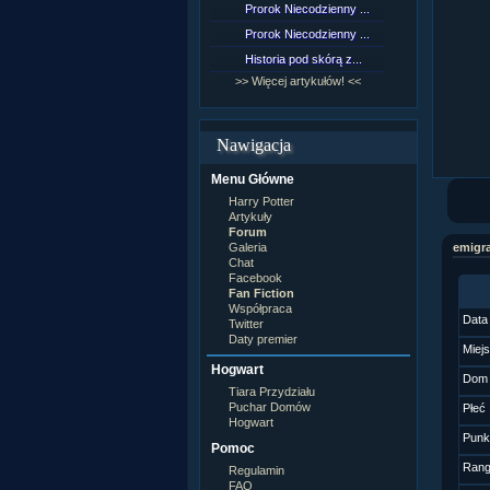
Prorok Niecodzienny ...
[NZ]Rozd
Prorok Niecodzienny ...
[NZ]Rozd
Historia pod skórą z...
[NZ]Rozd
>> Więcej artykułów! <<
>> Więcej 
Nawigacja
Menu Główne
Harry Potter
Artykuły
Forum
Galeria
emigr
Chat
Facebook
Fan Fiction
Współpraca
Data
Twitter
Daty premier
Miej
Hogwart
Dom
Tiara Przydziału
Puchar Domów
Płeć
Hogwart
Punk
Pomoc
Ran
Regulamin
FAQ