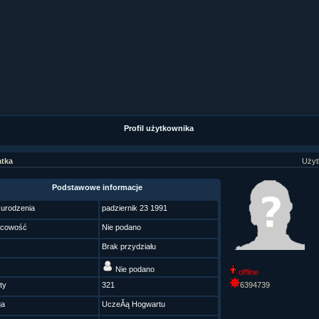
ział 9 cz.1...
ział 8 cz.2...
ział 8 cz.1...
fan fiction! <<
Profil użytkownika
atka
Użyt
Podstawowe informacje
 urodzenia
padziernik 23 1991
scowość
Nie podano
Brak przydziału
Nie podano
offline
ty
321
6394739
ga
UczeĂą Hogwartu