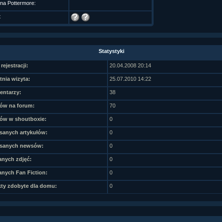
 na Pottermore:
t
Statystyki
rejestracji:
20.04.2008 20:14
tnia wizyta:
25.07.2010 14:22
ntarzy:
38
ów na forum:
70
ów w shoutboxie:
0
sanych artykułów:
0
sanych newsów:
0
nych zdjęć:
0
nych Fan Fiction:
0
ty zdobyte dla domu:
0