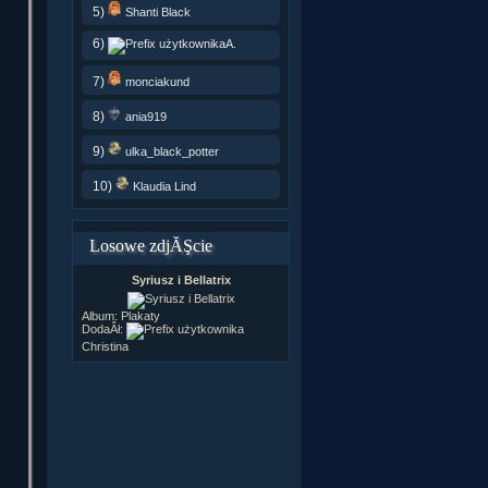
5)
Shanti Black
6)
A.
7)
monciakund
8)
ania919
9)
ulka_black_potter
10)
Klaudia Lind
Losowe zdjĂŞcie
Syriusz i Bellatrix
Album:
Plakaty
DodaÂł:
Christina