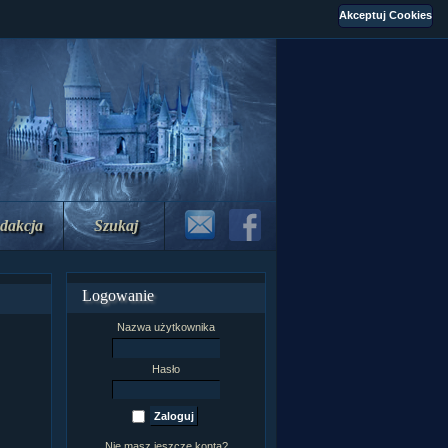
dakcja
Szukaj
Logowanie
Nazwa użytkownika
Hasło
Nie masz jeszcze konta?