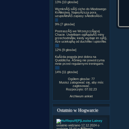
13% [10 głosów]
WymknĂŞ siĂŞ cicho do Miodowego
KrĂłlestwa. NajwyÂższa pora
uzupeÂłniĂŚ zapasy sÂłodkoÂści.
9% [7 głosów]
PostraszĂŞ we WrzeszczÂącej
Chacie. Uwielbiam oglÂądaĂŚ miny
przechodniĂłw, kiedy wydaje im siĂŞ,
Âże uciekajÂą od duchĂłw i upiorĂłw.
12% [9 głosów]
KaÂżda pogoda jest dobra na
Quidditcha. ÂŚnieg nie powstrzyma
mnie przed regularnymi treningami.
14% [11 głosów]
Ogółem głosów: 77
Musisz zalogować się, aby móc
zagłosować.
Rozpoczęto: 07.02.23
Archiwum ankiet
Ostatnio w Hogwarcie
[P]Louise Lainey
ostatnio widziano 17.12.2024 o
godzinie 15:44 w
BÂłonia