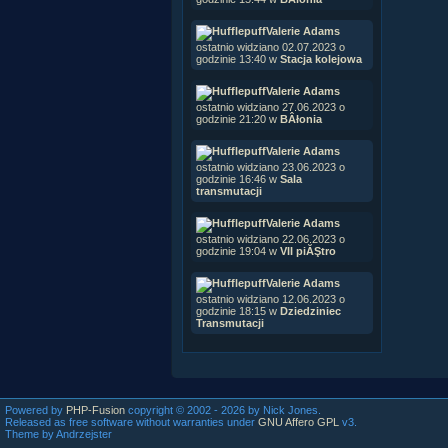
Valerie Adams
ostatnio widziano 02.07.2023 o
godzinie 13:40 w
Stacja kolejowa
Valerie Adams
ostatnio widziano 27.06.2023 o
godzinie 21:20 w
BÂłonia
Valerie Adams
ostatnio widziano 23.06.2023 o
godzinie 16:46 w
Sala
transmutacji
Valerie Adams
ostatnio widziano 22.06.2023 o
godzinie 19:04 w
VII piĂŞtro
Valerie Adams
ostatnio widziano 12.06.2023 o
godzinie 18:15 w
Dziedziniec
Transmutacji
[cente
Powered by
PHP-Fusion
copyright © 2002 - 2026 by Nick Jones.
Released as free software without warranties under
GNU Affero GPL
v3.
Theme by Andrzejster