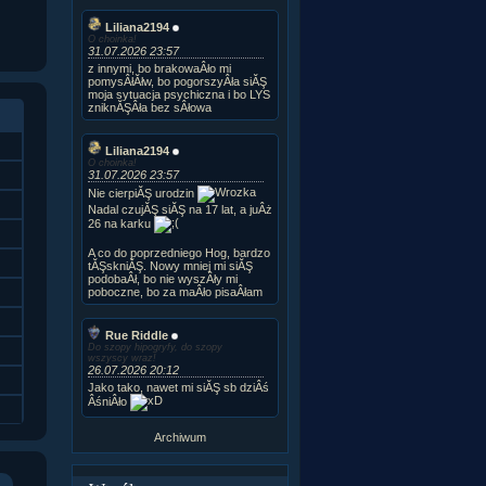
Liliana2194
O choinka!
31.07.2026 23:57
z innymi, bo brakowaÂło mi
pomysÂłĂłw, bo pogorszyÂła siĂŞ
moja sytuacja psychiczna i bo LYS
zniknĂŞÂła bez sÂłowa
Liliana2194
O choinka!
31.07.2026 23:57
Nie cierpiĂŞ urodzin
Nadal czujĂŞ siĂŞ na 17 lat, a juÂż
26 na karku
A co do poprzedniego Hog, bardzo
tĂŞskniĂŞ. Nowy mniej mi siĂŞ
podobaÂł, bo nie wyszÂły mi
poboczne, bo za maÂło pisaÂłam
Rue Riddle
Do szopy hipogryfy, do szopy
wszyscy wraz!
26.07.2026 20:12
Jako tako, nawet mi siĂŞ sb dziÂś
ÂśniÂło
Archiwum