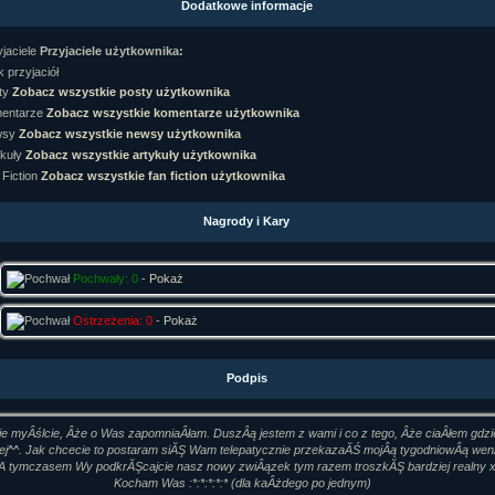
Dodatkowe informacje
rtykułów:
1,087
ewsów:
10,564
Przyjaciele użytkownika:
i:
21,490
orum:
3,921
 przyjaciół
rum:
319,637
Zobacz wszystkie posty użytkownika
o materiałów:
Zobacz wszystkie komentarze użytkownika
Zobacz wszystkie newsy użytkownika
ochwał:
3,327
strzeżeń:
4,170
Zobacz wszystkie artykuły użytkownika
Zobacz wszystkie fan fiction użytkownika
Nagrody i Kary
Pochwały: 0
-
Pokaż
Ostrzeżenia: 0
-
Pokaż
Podpis
nie myÂślcie, Âże o Was zapomniaÂłam. DuszÂą jestem z wami i co z tego, Âże ciaÂłem gdzi
iej^^. Jak chcecie to postaram siĂŞ Wam telepatycznie przekazaĂŚ mojÂą tygodniowÂą we
A tymczasem Wy podkrĂŞcajcie nasz nowy zwiÂązek tym razem troszkĂŞ bardziej realny 
Kocham Was :*:*:*:*:* (dla kaÂżdego po jednym)