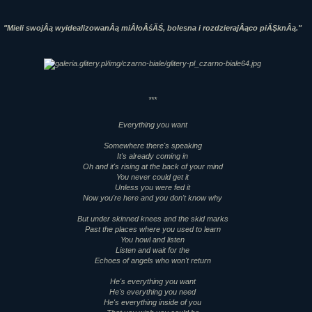
"Mieli swojÂą wyidealizowanÂą miÂłoÂśĂŚ, bolesna i rozdzierajÂąco piĂŞknÂą."
***
Everything you want
Somewhere there's speaking
It's already coming in
Oh and it's rising at the back of your mind
You never could get it
Unless you were fed it
Now you're here and you don't know why
But under skinned knees and the skid marks
Past the places where you used to learn
You howl and listen
Listen and wait for the
Echoes of angels who won't return
He's everything you want
He's everything you need
He's everything inside of you