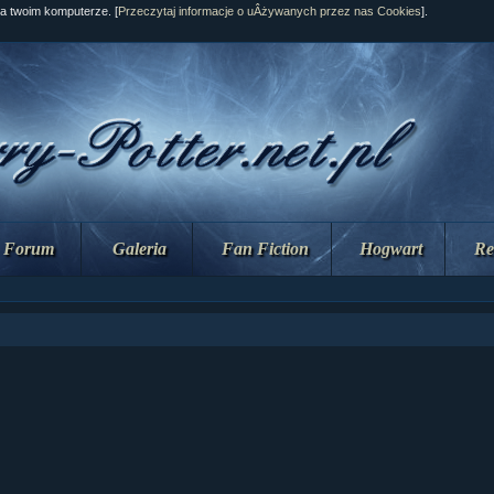
na twoim komputerze. [
Przeczytaj informacje o uÂżywanych przez nas Cookies
].
Forum
Galeria
Fan Fiction
Hogwart
Re
ział 10 cz....
ział 10 cz....
ział 9 cz.2...
upin