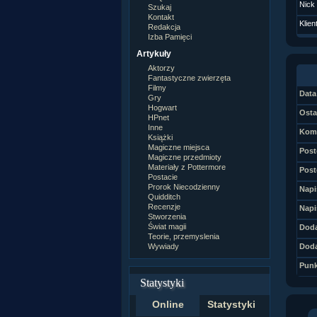
Nick
Szukaj
Kontakt
Klien
Redakcja
Izba Pamięci
Artykuły
Aktorzy
Fantastyczne zwierzęta
Filmy
Data 
Gry
Hogwart
Osta
HPnet
Inne
Kome
Książki
Magiczne miejsca
Post
Magiczne przedmioty
Materiały z Pottermore
Post
Postacie
Prorok Niecodzienny
Napi
Quidditch
Recenzje
Napi
Stworzenia
Świat magii
Doda
Teorie, przemyslenia
Wywiady
Doda
Punk
Statystyki
Online
Statystyki