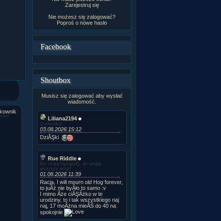
Zarejestruj się
Nie możesz się zalogować?
Poproś o
nowe hasło
Facebook
Shoutbox
Musisz się zalogować aby wysłać
wiadomość.
kownik
Liliana2194
O choinka!
03.08.2026 15:12
DziĂŞki
Rue Riddle
Do szopy hipogryfy, do szopy
wszyscy wraz!
01.08.2026 11:39
Racja, I will mourn old Hog forever,
to juÂż nie byÂło to samo :v
I mimo Âże ciĂŞÂżko w te
urodziny, to i tak wszystkiego naj
naj, 17 moÂżna mieĂŚ do 40 na
spokojnie