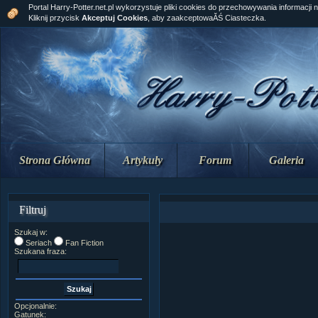
Portal Harry-Potter.net.pl wykorzystuje pliki cookies do przechowywania informacji 
Kliknij przycisk
Akceptuj Cookies
, aby zaakceptowaĂŚ Ciasteczka.
Strona Główna
Artykuły
Forum
Galeria
Filtruj
Szukaj w:
Seriach
Fan Fiction
Szukana fraza:
Opcjonalnie:
Gatunek: