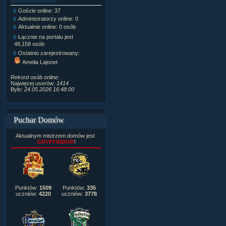
Goście online: 37
Napisanych artykułów:
1,087
Administratorzy online: 0
Dodanych newsów:
10,564
Aktualnie online: 0 osób
Zdjęć w galerii:
21,490
Tematów na forum:
3,921
Łącznie na portalu jest
Postów na forum:
319,637
48,158 osób
Komentarzy do materiałów:
Ostatnio zarejestrowany:
222,019
Amelia Lajonet
Rozdanych pochwał:
3,327
Wlepionych ostrzeżeń:
4,170
Rekord osób online:
Najwięcej userów:
1414
Było:
24.05.2026 16:48:00
Puchar Domów
Aktualnym mistrzem domów jest
GRYFFINDOR
!
Punktów:
1509
Punktów:
335
uczniów:
4220
uczniów:
3778