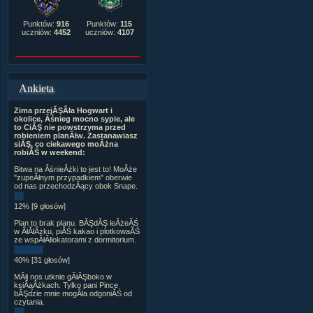
Punktów:
916
Punktów:
115
uczniów:
4452
uczniów:
4107
Ankieta
Zima przejĂŞÂła Hogwart i
okolice, Âśnieg mocno sypie, ale
to CiĂŞ nie powstrzyma przed
robieniem planĂłw. Zastanawiasz
siĂŞ, co ciekawego moÂżna
robiĂŚ w weekend:
Bitwa na ÂśnieÂżki to jest to! MoÂże
"zupeÂłnym przypadkiem" oberwie
od nas przechodzÂący obok Snape.
12% [9 głosów]
Plan to brak planu. BĂŞdĂŞ leÂżeĂŚ
w ÂłĂłÂżku, piĂŚ kakao i plotkowaĂŚ
ze wspĂłÂłlokatorami z dormitorium.
40% [31 głosów]
MĂłj nos utknie gÂłĂŞboko w
ksiÂąÂżkach. Tylko pani Pince
bĂŞdzie mnie mogÂła odgoniĂŚ od
czytania.