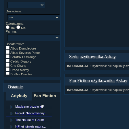
Dozwolone:
Zakończone:
Tak
Nie
Parring:
Bohaterowie:
Albus Dumbledore
Albus Severus Potter
Serie użytkownika Askay
Bellatrix Lestrange
Cedric Diggory
Cho Chang
INFORMACJA:
Użytkownik nie napisał jesz
Draco Malfoy
Dudley Dursley
Fred/George Weasley
Fan Fiction użytkownika Askay
Ginny Weasley
Ostatnie
Godryk Gryffindor
INFORMACJA:
Użytkownik nie napisał jes
Harry Potter
Artykuły
Fan Fiction
Helga Hufflepuff
Hermiona Granger
Hugo Weasley
Magiczne puzzle HP
[NZ]RozdziaÂł 10 cz...
Inne
James Potter
Prorok Niecodzienny ...
[NZ]RozdziaÂł 10 cz...
James Syriusz Potter
The House of Gaunt
[NZ]RozdziaÂł 9 cz....
Lily Evans
Lily Luna Potter
HPnet istnieje napra...
Remus Lupin