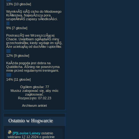
13% [10 głosów]
WymknĂŞ siĂŞ cicho do Miodowego
KrĂłlestwa. NajwyÂższa pora
uzupeÂłniĂŚ zapasy sÂłodkoÂści.
9% [7 głosów]
PostraszĂŞ we WrzeszczÂącej
Chacie. Uwielbiam oglÂądaĂŚ miny
przechodniĂłw, kiedy wydaje im siĂŞ,
Âże uciekajÂą od duchĂłw i upiorĂłw.
12% [9 głosów]
KaÂżda pogoda jest dobra na
Quidditcha. ÂŚnieg nie powstrzyma
mnie przed regularnymi treningami.
14% [11 głosów]
Ogółem głosów: 77
Musisz zalogować się, aby móc
zagłosować.
Rozpoczęto: 07.02.23
Archiwum ankiet
Ostatnio w Hogwarcie
[P]Louise Lainey
ostatnio
widziano 17.12.2024 o godzinie