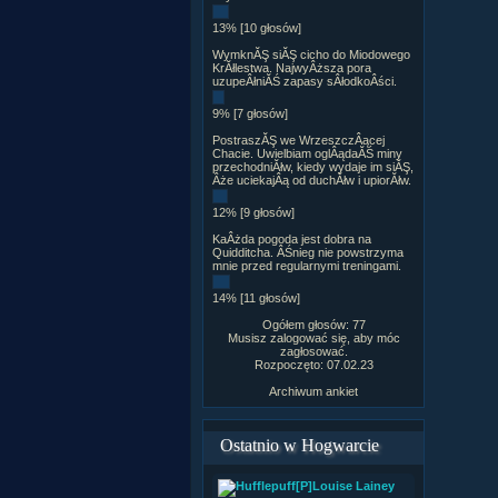
13% [10 głosów]
WymknĂŞ siĂŞ cicho do Miodowego
KrĂłlestwa. NajwyÂższa pora
uzupeÂłniĂŚ zapasy sÂłodkoÂści.
9% [7 głosów]
PostraszĂŞ we WrzeszczÂącej
Chacie. Uwielbiam oglÂądaĂŚ miny
przechodniĂłw, kiedy wydaje im siĂŞ,
Âże uciekajÂą od duchĂłw i upiorĂłw.
12% [9 głosów]
KaÂżda pogoda jest dobra na
Quidditcha. ÂŚnieg nie powstrzyma
mnie przed regularnymi treningami.
14% [11 głosów]
Ogółem głosów: 77
Musisz zalogować się, aby móc
zagłosować.
Rozpoczęto: 07.02.23
Archiwum ankiet
Ostatnio w Hogwarcie
[P]Louise Lainey