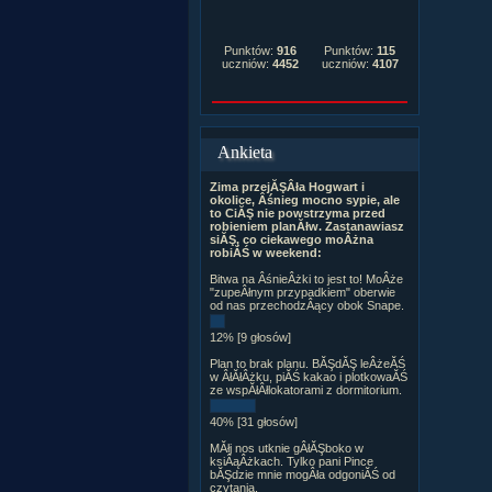
Punktów:
916
Punktów:
115
uczniów:
4452
uczniów:
4107
Ankieta
Zima przejĂŞÂła Hogwart i
okolice, Âśnieg mocno sypie, ale
to CiĂŞ nie powstrzyma przed
robieniem planĂłw. Zastanawiasz
siĂŞ, co ciekawego moÂżna
robiĂŚ w weekend:
Bitwa na ÂśnieÂżki to jest to! MoÂże
"zupeÂłnym przypadkiem" oberwie
od nas przechodzÂący obok Snape.
12% [9 głosów]
Plan to brak planu. BĂŞdĂŞ leÂżeĂŚ
w ÂłĂłÂżku, piĂŚ kakao i plotkowaĂŚ
ze wspĂłÂłlokatorami z dormitorium.
40% [31 głosów]
MĂłj nos utknie gÂłĂŞboko w
ksiÂąÂżkach. Tylko pani Pince
bĂŞdzie mnie mogÂła odgoniĂŚ od
czytania.