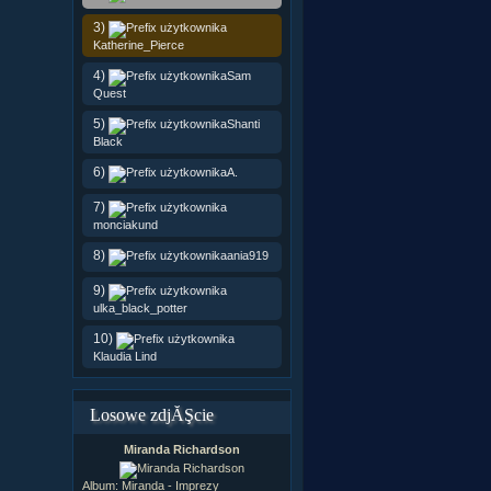
3)
Katherine_Pierce
4)
Sam
Quest
5)
Shanti
Black
6)
A.
7)
monciakund
8)
ania919
9)
ulka_black_potter
10)
Klaudia Lind
Losowe zdjĂŞcie
Miranda Richardson
Album:
Miranda - Imprezy