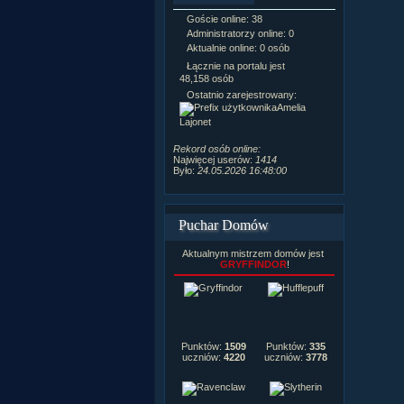
Goście online: 38
Napisanych a
Administratorzy online: 0
Dodanych n
Aktualnie online: 0 osób
Zdjęć w galeri
Tematów na f
Łącznie na portalu jest
Postów na fo
48,158 osób
Komentarzy d
Ostatnio zarejestrowany:
222,019
Amelia
Rozdanych p
Lajonet
Wlepionych o
Rekord osób online:
Najwięcej userów:
1414
Było:
24.05.2026 16:48:00
Puchar Domów
Aktualnym mistrzem domów jest
GRYFFINDOR
!
Punktów:
1509
Punktów:
335
uczniów:
4220
uczniów:
3778