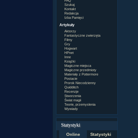
FAQ
Szukaj
Kontakt
Redakcja
Izba Pamięci
Artykuły
Aktorzy
Fantastyczne zwierzęta
Filmy
Gry
Hogwart
HPnet
Inne
Książki
Magiczne miejsca
Magiczne przedmioty
Materiały z Pottermore
Postacie
Prorok Niecodzienny
Quidditch
Recenzje
Stworzenia
Świat magii
Teorie, przemyslenia
Wywiady
Statystyki
Online
Statystyki