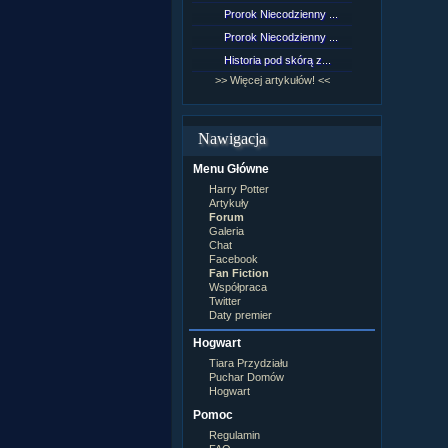
Lord Voldemort
Prorok Niecodzienny ...
[NZ]Rozd
Lucjusz Malfoy
Luna Lovegood
Prorok Niecodzienny ...
[NZ]Rozd
Minerwa MacGonagall
Historia pod skórą z...
[NZ]Rozd
Neville Longbottom
Nimfadora Tonks
>> Więcej artykułów! <<
>> Więcej 
Peter Patigrew
Remus Lupin
Rita Skeeter
Nawigacja
Ron Weasley
Rose Weasley
Menu Główne
Rowena Ravenclaw
Salazar Slytherin
Harry Potter
Scorpius Malfoy
Artykuły
Severus Snape
Forum
Syriusz Black
Galeria
Teddy Lupin
Chat
Facebook
wÂłasna postaĂŚ
Fan Fiction
Współpraca
Twitter
Daty premier
Hogwart
Tiara Przydziału
Puchar Domów
Hogwart
Pomoc
Regulamin