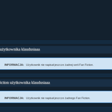
 użytkownika klaudusiaaa
INFORMACJA:
Użytkownik nie napisał jeszcze żadnej serii Fan Fiction.
iction użytkownika klaudusiaaa
ział 10 cz....
INFORMACJA:
Użytkownik nie napisał jeszcze żadnego Fan Fiction.
ział 10 cz....
ział 9 cz.2...
upin