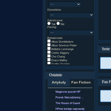
Dozwolone:
Zakończone:
Tak
Nie
Parring:
Bohaterowie:
Albus Dumbledore
Albus Severus Potter
Serie
Bellatrix Lestrange
Cedric Diggory
Cho Chang
Draco Malfoy
Dudley Dursley
Fred/George Weasley
Ginny Weasley
Ostatnie
Godryk Gryffindor
Harry Potter
Fan F
Artykuły
Fan Fiction
Helga Hufflepuff
Hermiona Granger
Hugo Weasley
Magiczne puzzle HP
[NZ]Rozd
Inne
James Potter
Prorok Niecodzienny ...
[NZ]Rozd
James Syriusz Potter
The House of Gaunt
[NZ]Rozd
Lily Evans
Lily Luna Potter
HPnet istnieje naprawdę
Remus L