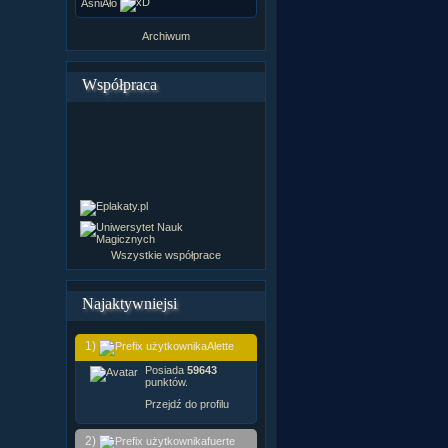
ÂśniÂło
Archiwum
Współpraca
Wszystkie współprace
Najaktywniejsi
1)
Alette
Posiada
59643
punktów.
Przejdź do profilu
2)
fuerte