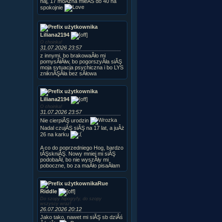
naj, 17 moÂżna mieĂŚ do 40 na
spokojnie
Liliana2194
O choinka!
31.07.2026 23:57
z innymi, bo brakowaÂło mi
pomysÂłĂłw, bo pogorszyÂła siĂŞ
moja sytuacja psychiczna i bo LYS
zniknĂŞÂła bez sÂłowa
Liliana2194
O choinka!
31.07.2026 23:57
Nie cierpiĂŞ urodzin
Nadal czujĂŞ siĂŞ na 17 lat, a juÂż
26 na karku
A co do poprzedniego Hog, bardzo
tĂŞskniĂŞ. Nowy mniej mi siĂŞ
podobaÂł, bo nie wyszÂły mi
poboczne, bo za maÂło pisaÂłam
Rue
Riddle
Do szopy hipogryfy, do szopy
wszyscy wraz!
26.07.2026 20:12
Jako tako, nawet mi siĂŞ sb dziÂś