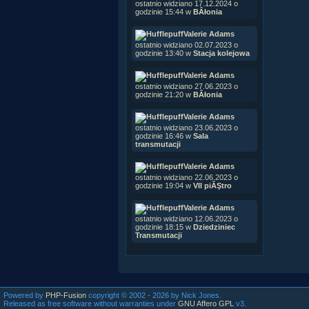
ostatnio widziano 17.12.2024 o
godzinie 15:44 w
BÂłonia
Valerie Adams
ostatnio widziano 02.07.2023 o
godzinie 13:40 w
Stacja kolejowa
Valerie Adams
ostatnio widziano 27.06.2023 o
godzinie 21:20 w
BÂłonia
Valerie Adams
ostatnio widziano 23.06.2023 o
godzinie 16:46 w
Sala
transmutacji
Valerie Adams
ostatnio widziano 22.06.2023 o
godzinie 19:04 w
VII piĂŞtro
Valerie Adams
ostatnio widziano 12.06.2023 o
godzinie 18:15 w
Dziedziniec
Transmutacji
Powered by
PHP-Fusion
copyright © 2002 - 2026 by Nick Jones.
Released as free software without warranties under
GNU Affero GPL
v3.