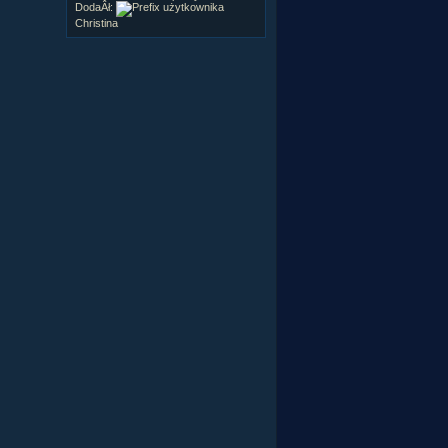
DodaÂł:
Christina