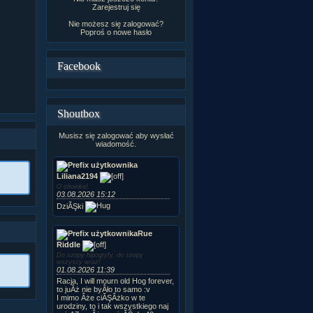
Zarejestruj się
Nie możesz się zalogować?
Poproś o
nowe hasło
Facebook
Shoutbox
Musisz się zalogować aby wysłać
wiadomość.
Liliana2194
O choinka!
03.08.2026 15:12
DziĂŞki
Rue
Riddle
Do szopy hipogryfy, do szopy
wszyscy wraz!
01.08.2026 11:39
Racja, I will mourn old Hog forever,
to juÂż nie byÂło to samo :v
I mimo Âże ciĂŞÂżko w te
urodziny, to i tak wszystkiego naj