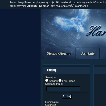
Portal Harry-Potter.net.pl wykorzystuje pliki cookies do przechowywania informacji 
Kliknij przycisk
Akceptuj Cookies
, aby zaakceptowaĂŚ Ciasteczka.
Strona Główna
Artykuły
Filtruj
Szukaj w:
Seriach
Fan Fiction
Szukana fraza:
Opcjonalnie:
Gatunek: