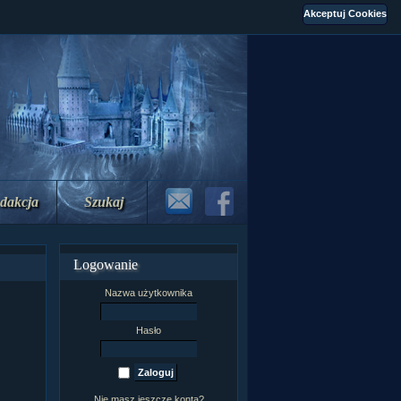
dakcja
Szukaj
Logowanie
Nazwa użytkownika
Hasło
Nie masz jeszcze konta?