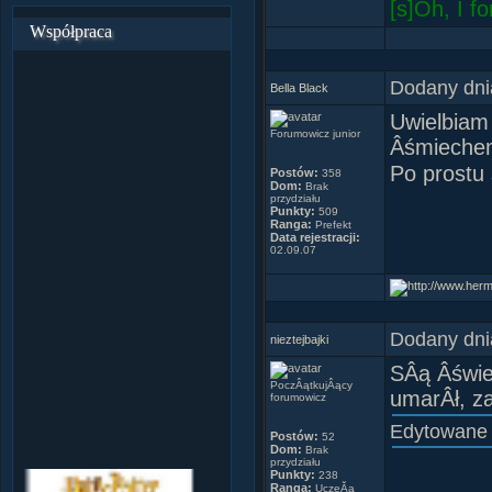
[s]Oh, I f
Współpraca
Dodany dni
Bella Black
Uwielbiam
Forumowicz junior
Âśmiechem
Po prostu
Postów:
358
Dom:
Brak
przydziału
Punkty:
509
Ranga:
Prefekt
Data rejestracji:
02.09.07
Dodany dni
nieztejbajki
SÂą Âświet
PoczÂątkujÂący
umarÂł, z
forumowicz
Edytowane
Postów:
52
Dom:
Brak
przydziału
Punkty:
238
Ranga:
UczeĂą