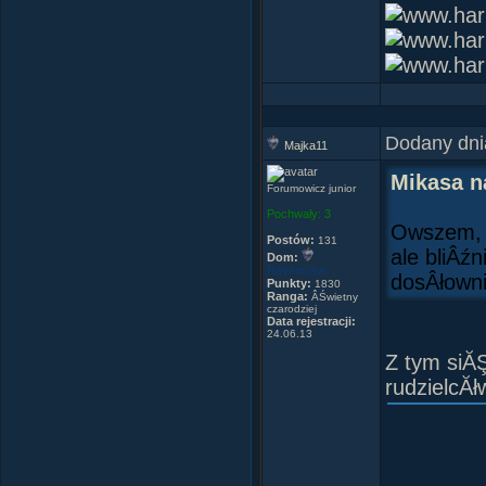
Dodany dni
Majka11
Mikasa n
Forumowicz junior
Pochwały:
3
Owszem, Â
Postów:
131
ale bliÂź
Dom:
Ravenclaw
dosÂłowni
Punkty:
1830
Ranga:
ÂŚwietny
czarodziej
Data rejestracji:
24.06.13
Z tym siĂ
rudzielcĂł