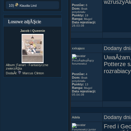
wzruszyÂł
Postów:
10)
6
Klaudia Lind
Dom:
Brak
przydziału
Punkty:
19
Ranga:
Mugol
Losowe zdjĂŞcie
Data rejestracji:
28.03.08
Jacob i Queenie
Dodany dni
xxkajaxx
UwaÂżam, 
PoczÂątkujÂący
Potterze s
forumowicz
Album:
Fanart - Fantastyczne
zwierzĂŞta
rozrabiacy
DodaÂł:
Marcus Clinton
Postów:
4
Dom:
Brak
przydziału
Punkty:
13
Ranga:
Mugol
Data rejestracji:
05.04.08
Dodany dni
Adela
Fred i Geo
Forumowicz junior