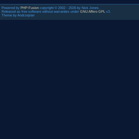
Czym jest
A jeÂżeli 
Powered by
PHP-Fusion
copyright © 2002 - 2026 by Nick Jones.
Released as free software without warranties under
GNU Affero GPL
v3.
zimnego c
Theme by Andrzejster
- Nie wiem
- Nie- pow
-Nie- powt
Ptaku? Cz
- Prawda -