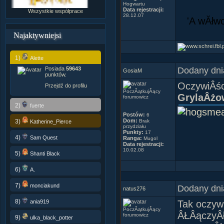
Hogwartu
Data rejestracji:
Wszystkie współprace
28.12.07
'A wĂłwc
Najaktywniejsi
1)
Alette
Dodany dni
Posiada
59643
GosiaM
punktów.
OczywiÂści
Przejdź do profilu
PoczÂątkujÂący
GrylaÂżow
forumowicz
2)
fuerte
Postów:
6
Dom:
3)
Brak
Katherine_Pierce
przydziału
Punkty:
17
4)
Sam Quest
Ranga:
Mugol
Data rejestracji:
10.02.08
5)
Shanti Black
6)
A.
7)
monciakund
Dodany dni
natus276
8)
ania919
Tak oczywi
PoczÂątkujÂący
ÂŁÂączyÂła
forumowicz
9)
ulka_black_potter