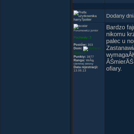
Dodany dni
harry7potter
SĂŠ onr sv
Bardzo faj
Forumowicz junior
nikomu krz
Pochwały:
3
palec u no
Postów:
303
Zastanawia
Dom:
Slytherin
wymagaÂły 
Punkty:
3877
Ranga:
ÂŚmierĂŚ 
WrĂłg
ciemnej strony
Data rejestracji:
ofiary.
13.06.13