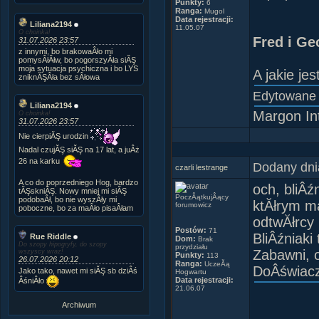
Punkty:
6
Ranga:
Mugol
Data rejestracji:
Liliana2194
11.05.07
O choinka!
Fred i Ge
31.07.2026 23:57
z innymi, bo brakowaÂło mi
pomysÂłĂłw, bo pogorszyÂła siĂŞ
moja sytuacja psychiczna i bo LYS
A jakie je
zniknĂŞÂła bez sÂłowa
Edytowane
Liliana2194
Margon Int
O choinka!
31.07.2026 23:57
Nie cierpiĂŞ urodzin
Nadal czujĂŞ siĂŞ na 17 lat, a juÂż
26 na karku
Dodany dni
czarli lestrange
A co do poprzedniego Hog, bardzo
och, bliÂź
tĂŞskniĂŞ. Nowy mniej mi siĂŞ
PoczÂątkujÂący
podobaÂł, bo nie wyszÂły mi
ktĂłrym ma
forumowicz
poboczne, bo za maÂło pisaÂłam
odtwĂłrcy 
Postów:
71
BliÂźniaki
Rue Riddle
Dom:
Brak
Do szopy hipogryfy, do szopy
przydziału
Zabawni, o
wszyscy wraz!
Punkty:
113
26.07.2026 20:12
Ranga:
UczeĂą
DoÂświacz
Jako tako, nawet mi siĂŞ sb dziÂś
Hogwartu
Data rejestracji:
ÂśniÂło
21.06.07
Archiwum