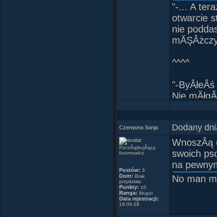
"-... A te
otwarcie 
nie podda
mĂŞÂżczyz
^^^^
"-ByÂłeÂś 
Nie mĂłgÂ
wiĂŞcej.
-JesteÂś j
Dodany dni
-Czy to bo
Czerwona Sonja
-Umieranie
WnoszÂą d
PoczÂątkujÂący
-A on bĂŞ
swoich ps
forumowicz
-Nie chci
na pewnym
Postów:
3
Przeprasz
Dom:
Brak
No man may
przydziału
Punkty:
10
Ranga:
Mugol
^^^^
Data rejestracji:
18.06.08