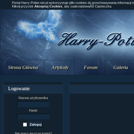
Portal Harry-Potter.net.pl wykorzystuje pliki cookies do przechowywania informacji 
Kliknij przycisk
Akceptuj Cookies
, aby zaakceptowaĂŚ Ciasteczka.
Strona Główna
Artykuły
Forum
Galeria
Logowanie
Nazwa użytkownika
Hasło
Nie masz jeszcze konta?