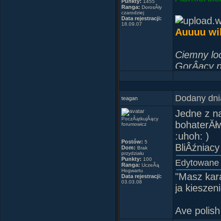
Punkty:
1455
Ranga:
DorosÂły
czarodziej
Data rejestracji:
18.09.07
Auuuu wi
Ciemny lo
GorÂący p
TrochĂŞ k
W oddali d
Dodany dni
teagan
Jedne z na
PoczÂątkujÂący
bohaterĂłw
forumowicz
:uhoh: )
Postów:
5
BliÂźniacy
Dom:
Brak
przydziału
Punkty:
100
Edytowane
Ranga:
UczeĂą
Hogwartu
"Masz kara
Data rejestracji:
03.03.08
ja kieszen
Ave polish