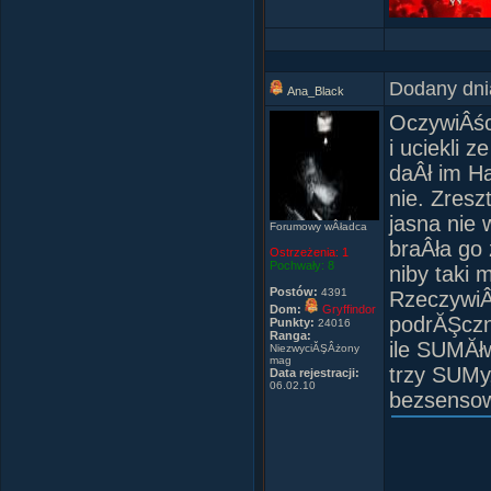
Dodany dni
Ana_Black
OczywiÂści
i uciekli 
daÂł im Ha
nie. Zres
jasna nie 
Forumowy wÂładca
braÂła go
Ostrzeżenia:
1
Pochwały:
8
niby taki 
Postów:
4391
RzeczywiÂś
Dom:
Gryffindor
podrĂŞczni
Punkty:
24016
Ranga:
ile SUMĂł
NiezwyciĂŞÂżony
mag
trzy SUMy
Data rejestracji:
06.02.10
bezsensown