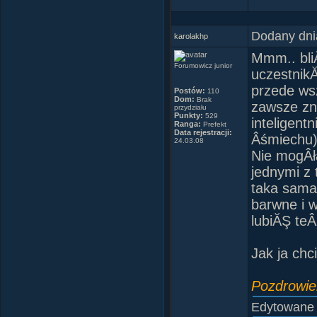
Dodany dni
karolakhp
Mmm.. bli
Forumowicz junior
uczestnikĂ
przede ws
Postów:
110
Dom:
Brak
zawsze zn
przydziału
Punkty:
529
inteligen
Ranga:
Prefekt
Data rejestracji:
Âśmiechu)
24.03.08
Nie mogÂł
jednymi z
taka sama
barwne i w
lubiĂŞ te
Jak ja chc
Pozdrowie
Edytowane