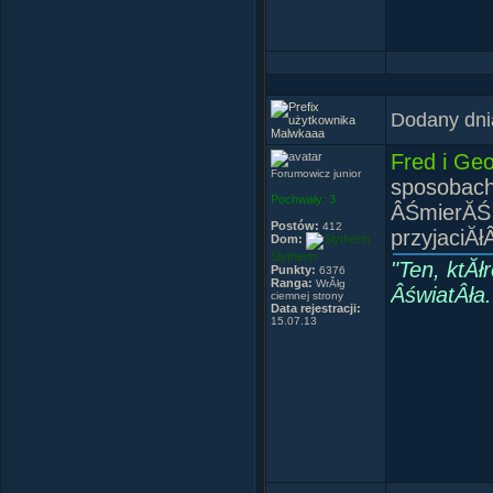
Dodany dni
Malwkaaa
Fred i Ge
Forumowicz junior
sposobach
Pochwały:
3
ÂŚmierĂŚ 
Postów:
412
przyjaciĂł
Dom:
Slytherin
"Ten, ktĂł
Punkty:
6376
Ranga:
WrĂłg
ÂświatÂła.
ciemnej strony
Data rejestracji:
15.07.13