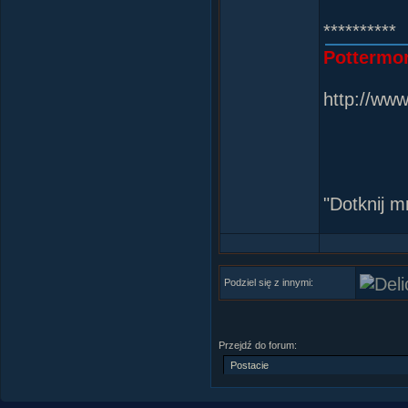
**********
Pottermor
http://ww
"Dotknij m
"Bo widzis
Podziel się z innymi:
"Im wiĂŞc
"Nigdy nie
Przejdź do forum:
to byĂŚ tw
"-Emocje, 