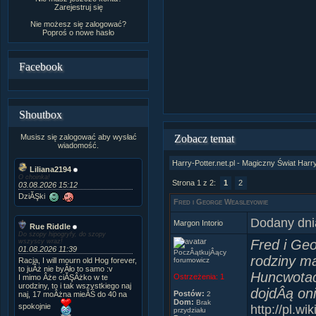
Zarejestruj się
Nie możesz się zalogować?
Poproś o
nowe hasło
Facebook
Shoutbox
Musisz się zalogować aby wysłać
Zobacz temat
wiadomość.
Harry-Potter.net.pl - Magiczny Świat Harr
Liliana2194
O choinka!
Strona 1 z 2:
1
2
03.08.2026 15:12
DziĂŞki
Fred i George Weasleyowie
Dodany dni
Margon Intorio
Rue Riddle
Do szopy hipogryfy, do szopy
Fred i Geo
wszyscy wraz!
01.08.2026 11:39
PoczÂątkujÂący
rodziny ma
Racja, I will mourn old Hog forever,
forumowicz
to juÂż nie byÂło to samo :v
Huncwotac
Ostrzeżenia:
1
I mimo Âże ciĂŞÂżko w te
urodziny, to i tak wszystkiego naj
dojdÂą oni
Postów:
naj, 17 moÂżna mieĂŚ do 40 na
2
Dom:
Brak
spokojnie
http://pl.wi
przydziału