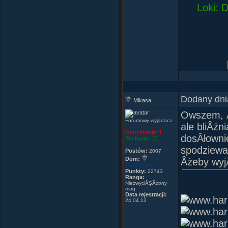
Loki: 
Dodany dni
Mikasa
Owszem, Â
Forumowy wyjadacz
ale bliÂźn
Ostrzeżenia:
1
dosÂłownie
Pochwały:
21
spodziewa
Postów:
2007
Dom:
Âżeby wyjÂ
Ravenclaw
Punkty:
22743
Ranga:
NiezwyciĂŞÂżony
mag
Data rejestracji:
24.04.13