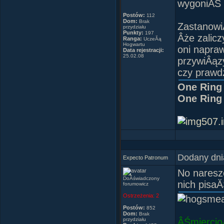
wygoniĂŚ "
Postów:
112
Dom:
Brak
ZastanowiÂ
przydziału
Punkty:
197
Âże zalicz
Ranga:
UczeĂą
Hogwartu
oni napraw
Data rejestracji:
25.02.08
przywiÂązy
czy prawd
One Ring 
One Ring 
Dodany dni
Expecto Patronum
No nareszc
DoÂświadczony
nich pisaĂ
forumowicz
Ostrzeżenia:
2
Postów:
852
Dom:
Brak
przydziału
ÂŚmiercio