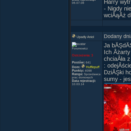
Harry wyt
06.07.08
- Nigdy n
wciÂąÂż d
Dodany dni
Upadly Aniol
Ja bĂŞdĂŞ 
Forumowicz
Ich Âżart
Ostrzeżenia:
3
chciaÂła z
Postów:
641
: odejÂści
Dom:
Hufflepuff
Punkty:
4098
DziĂŞki ho
Ranga:
Sprzedawca
prac domowych
sumy - jes
Data rejestracji:
10.03.14