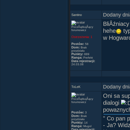
"-Zostani
-Do sameg
-Nie zoba
Dodany dni
Santino
-JesteÂśm
BliÂźniac
Harry spo
PoczÂątkujÂący
hehe
typ
forumowicz
-BÂądÂź b
w Hogwar
Ostrzeżenia:
1
I wszedÂł 
Postów:
58
Dom:
Brak
przydziału
^^^^
Punkty:
889
Ranga:
Prefekt
Data rejestracji:
24.03.08
Dodany dni
ToLeK
Oni sa sup
PoczÂątkujÂący
dialogi
forumowicz
powaznych 
Postów:
3
Dom:
Brak
" Co pan p
przydziału
Punkty:
14
- Ja? Wid
Ranga:
Mugol
Data rejestracji: