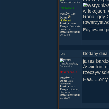
Forumowicz junior
Pochwały:
1
w lekcjach,
Postów:
166
Rona, gdy C
Dom:
Hufflepuff
towarzystwo
Punkty:
1493
Ranga:
DorosÂły
Edytowane p
czarodziej
Data rejestracji:
26.12.06
Dodany dnia 
rose
ja tez bard
PoczÂątkujÂący
Âświetnie d
forumowicz
rzeczywisci
Ostrzeżenia:
1
Postów:
12
Haa.....onl
Dom:
Brak
przydziału
Punkty:
161
Ranga:
UczeĂą
Hogwartu
Data rejestracji:
21.11.06