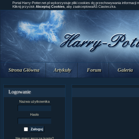
Portal Harry-Potter.net.pl wykorzystuje pliki cookies do przechowywania informacji 
Kliknij przycisk
Akceptuj Cookies
, aby zaakceptowaĂŚ Ciasteczka.
Strona Główna
Artykuły
Forum
Galeria
Logowanie
Nazwa użytkownika
Hasło
Nie masz jeszcze konta?