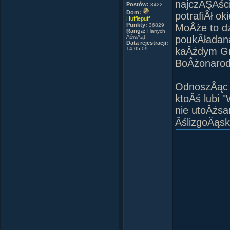
najczĂŞÂści
Postów:
3422
Dom:
potrafiÂł o
Hufflepuff
Punkty:
36829
MoÂże to dz
Ranga:
Harrych
ÂświÂąt!
poukÂładana
Data rejestracji:
14.05.09
kaÂżdym Gry
BoÂżonarod
OdnoszÂąc s
ktoÂś lubi 
nie utoÂżsa
ÂślizgoĂąsk