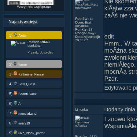
Nie skoment
PoczÂątkujÂący
Wszystkie współprace
klÂątw zza 
forumowicz
zaÂś nie wi
Postów:
13
Najaktywniejsi
Dom:
Brak
przydziału
Punkty:
18
Ranga:
Mugol
edit.
1)
Alette
Data rejestracji:
20.03.07
Posiada
59643
Hmm.. W tak
punktów.
moÂżna sko
Przejdź do profilu
zwolennikie
niemiÂłego.
2)
fuerte
mocnÂą stro
3)
Katherine_Pierce
Pzdr.
4)
Sam Quest
Edytowane p
5)
Shanti Black
6)
A.
Dodany dnia 
Limonka
7)
monciakund
I znowu kto
Forumowy
8)
ania919
WspaniaÂłej
wÂładca
9)
ulka_black_potter
Postów:
6322