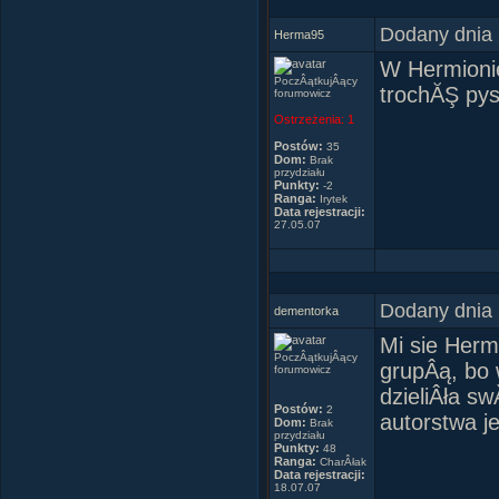
Dodany dnia 
Herma95
W Hermionie
PoczÂątkujÂący
trochĂŞ pys
forumowicz
Ostrzeżenia:
1
Postów:
35
Dom:
Brak
przydziału
Punkty:
-2
Ranga:
Irytek
Data rejestracji:
27.05.07
Dodany dnia 
dementorka
Mi sie Herm
PoczÂątkujÂący
grupÂą, bo 
forumowicz
dzieliÂła sw
Postów:
2
autorstwa j
Dom:
Brak
przydziału
Punkty:
48
Ranga:
CharÂłak
Data rejestracji:
18.07.07