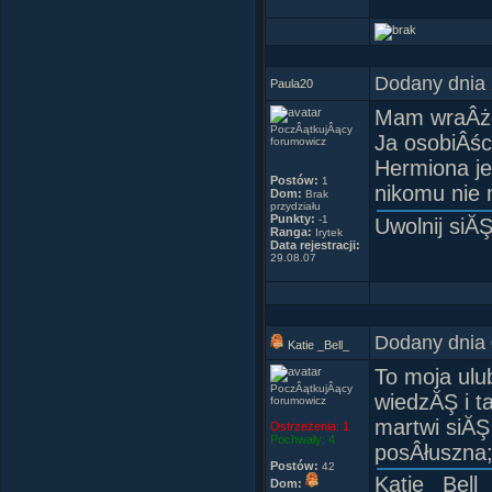
ZAPALIĂ 
Dodany dnia 
Paula20
Mam wraÂżen
PoczÂątkujÂący
Ja osobiÂśc
forumowicz
LubiĂŞ
Hermiona je
Postów:
Syriusz_Ha
1
nikomu nie
Dom:
Brak
sandra_Pott
przydziału
Punkty:
-1
Uwolnij siĂ
Ginny_Wes
Ranga:
Irytek
Data rejestracji:
Mony Alex
29.08.07
son
Dodany dnia 
Katie _Bell_
To moja ulu
PoczÂątkujÂący
wiedzĂŞ i t
forumowicz
MOJÂĄ UL
martwi siĂŞ
Ostrzeżenia:
1
Pochwały:
4
posÂłuszna;
Postów:
42
Katie _Bell_
Dom: