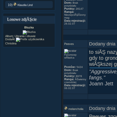
Dom:
Brak
10)
Klaudia Lind
przydziału
Punkty:
28147
Ranga:
NiezwyciĂŞÂżony
mag
Losowe zdjĂŞcie
Data rejestracji:
26.02.07
Bluzka
Album:
Ubrania i obuwie
DodaÂł:
Dodany dnia 
Christina
Peeves
to siĂŞ nazy
Forumowy
gdy to gron
wÂładca
wiĂŞkszej g
Postów:
5424
Dom:
Brak
"Aggressive
przydziału
Punkty:
8978
fangs."
Ranga:
ÂŚwietny
czarodziej
Joann Jett
Data rejestracji:
06.02.07
Dodany dnia 
melancholia
Peeves zgod