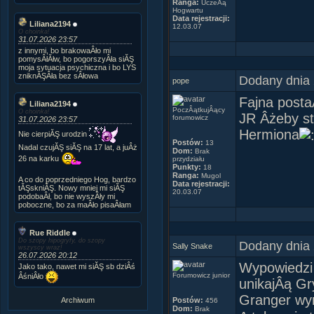
Ranga:
UczeĂą
Hogwartu
Data rejestracji:
Liliana2194
12.03.07
O choinka!
31.07.2026 23:57
z innymi, bo brakowaÂło mi
pomysÂłĂłw, bo pogorszyÂła siĂŞ
moja sytuacja psychiczna i bo LYS
zniknĂŞÂła bez sÂłowa
Dodany dnia 
pope
Fajna posta
Liliana2194
PoczÂątkujÂący
O choinka!
JR Âżeby st
forumowicz
31.07.2026 23:57
Hermiona
Nie cierpiĂŞ urodzin
Postów:
13
Nadal czujĂŞ siĂŞ na 17 lat, a juÂż
Dom:
Brak
26 na karku
przydziału
Punkty:
18
Ranga:
Mugol
A co do poprzedniego Hog, bardzo
Data rejestracji:
tĂŞskniĂŞ. Nowy mniej mi siĂŞ
20.03.07
podobaÂł, bo nie wyszÂły mi
poboczne, bo za maÂło pisaÂłam
Rue Riddle
Do szopy hipogryfy, do szopy
Dodany dnia 
Sally Snake
wszyscy wraz!
26.07.2026 20:12
Wypowiedzi 
Jako tako, nawet mi siĂŞ sb dziÂś
Forumowicz junior
ÂśniÂło
unikajÂą Gr
Granger wyr
Archiwum
Postów:
456
Dom:
Brak