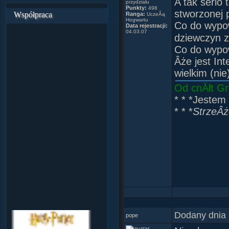
A tak serio
przydziału
Punkty:
498
stworzonej 
Współpraca
Ranga:
UczeĂą
Hogwartu
Co do wypow
Data rejestracji:
04.03.07
dziewczyn z
Co do wypow
Âże jest In
wielkim (nie
Od cnĂłt Gr
* * *Jestem
* * *
StrzeÂżc
Faust
Dodany dnia 
pope