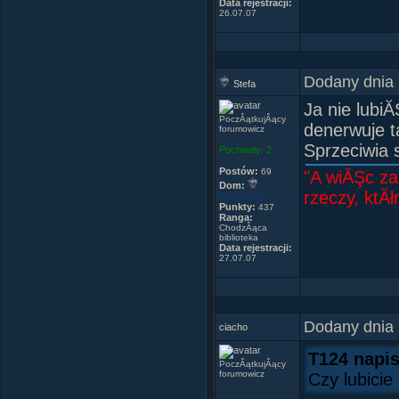
Data rejestracji:
26.07.07
Dodany dnia 
Stefa
Ja nie lubi
PoczÂątkujÂący
denerwuje t
forumowicz
Sprzeciwia 
Pochwały:
2
Postów:
69
"A wiĂŞc za
Dom:
rzeczy, ktĂł
Ravenclaw
Punkty:
437
Ranga:
ChodzÂąca
biblioteka
Data rejestracji:
27.07.07
Dodany dnia 
ciacho
T124 napis
PoczÂątkujÂący
forumowicz
Czy lubicie