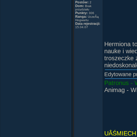
Postów:
2
Dom:
Brak
przydziału
Punkty:
306
Ranga:
UczeĂą
Hogwartu
Data rejestracji:
15.04.07
Hermiona to
nauke i wie
troszeczke 
niedoskonal
Edytowane p
Patronus -
Animag - Wi
UÂŚMIECH 