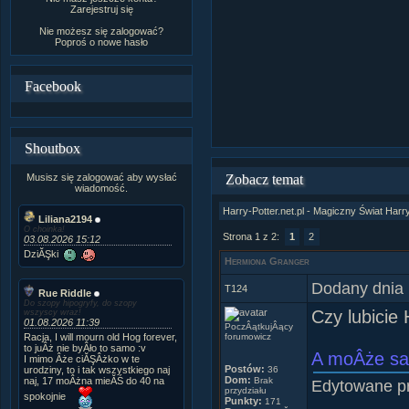
Zarejestruj się
Nie możesz się zalogować?
Poproś o
nowe hasło
Facebook
Shoutbox
Musisz się zalogować aby wysłać
Zobacz temat
wiadomość.
Harry-Potter.net.pl - Magiczny Świat Harr
Liliana2194
O choinka!
Strona 1 z 2:
1
2
03.08.2026 15:12
DziĂŞki
Hermiona Granger
Dodany dnia 
T124
Rue Riddle
Do szopy hipogryfy, do szopy
Czy lubicie
wszyscy wraz!
01.08.2026 11:39
PoczÂątkujÂący
Racja, I will mourn old Hog forever,
forumowicz
to juÂż nie byÂło to samo :v
A moÂże sa
I mimo Âże ciĂŞÂżko w te
Postów:
urodziny, to i tak wszystkiego naj
36
Dom:
naj, 17 moÂżna mieĂŚ do 40 na
Brak
Edytowane p
przydziału
spokojnie
Punkty:
171