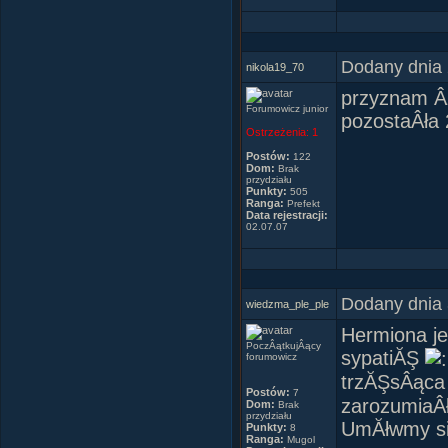
Dodany dnia 
nikola19_70
przyznam Âż
Forumowicz junior
pozostaÂła 
Ostrzeżenia:
1
Postów:
122
Dom:
Brak
przydziału
Punkty:
505
Ranga:
Prefekt
Data rejestracji:
02.07.07
Dodany dnia 
wiedzma_ple_ple
Hermiona je
PoczÂątkujÂący
sypatiĂŞ
forumowicz
trzĂŞsÂąca
Postów:
7
zarozumiaÂł
Dom:
Brak
przydziału
UmĂłwmy siĂ
Punkty:
8
Ranga:
Mugol