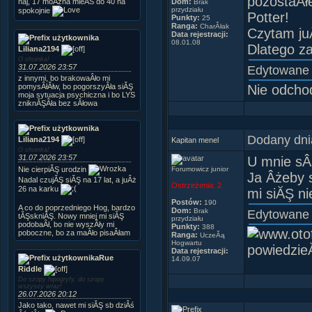
pozostaÂłe
naj, 17 moÂżna mieĂŚ do 40 na
Dom:
Brak
przydziału
spokojnie
Potter!
Punkty:
25
Ranga:
CharÂłak
Czytam juÂ
Data rejestracji:
08.01.08
Dlatego z
Liliana2194
O choinka!
31.07.2026 23:57
Edytowane
z innymi, bo brakowaÂło mi
pomysÂłĂłw, bo pogorszyÂła siĂŞ
Nie odcho
moja sytuacja psychiczna i bo LYS
zniknĂŞÂła bez sÂłowa
Dodany dni
Liliana2194
Kapitan menel
O choinka!
31.07.2026 23:57
U mnie sÂą
Nie cierpiĂŞ urodzin
Forumowicz junior
Ja Âżeby s
Nadal czujĂŞ siĂŞ na 17 lat, a juÂż
Ostrzeżenia:
2
26 na karku
mi siĂŞ ni
Postów:
190
A co do poprzedniego Hog, bardzo
Dom:
Brak
Edytowane
tĂŞskniĂŞ. Nowy mniej mi siĂŞ
przydziału
podobaÂł, bo nie wyszÂły mi
Punkty:
388
poboczne, bo za maÂło pisaÂłam
Ranga:
UczeĂą
Hogwartu
powiedzie
Data rejestracji:
Rue
14.09.07
Riddle
Do szopy hipogryfy, do szopy
wszyscy wraz!
26.07.2026 20:12
Jako tako, nawet mi siĂŞ sb dziÂś