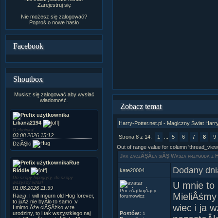
Zarejestruj się
Nie możesz się zalogować?
Poproś o
nowe hasło
Facebook
Shoutbox
Musisz się zalogować aby wysłać
wiadomość.
Zobacz temat
Liliana2194
Harry-Potter.net.pl - Magiczny Świat Harr
O choinka!
03.08.2026 15:12
Strona 8 z 14:
1
...
5
6
7
8
9
DziĂŞki
Out of range value for column 'thread_view
Jak zaczĂŞÂła siĂŞ Wasza przygoda z 
Rue
Dodany dni
Riddle
kate20004
Do szopy hipogryfy, do szopy
wszyscy wraz!
U mnie to
01.08.2026 11:39
PoczÂątkujÂący
MieliÂśmy
Racja, I will mourn old Hog forever,
forumowicz
to juÂż nie byÂło to samo :v
wiec i ja 
I mimo Âże ciĂŞÂżko w te
urodziny, to i tak wszystkiego naj
Postów:
1