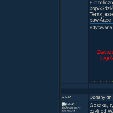
Filozofic
popĂŞdziÂ
Teraz jes
bawiÂące 
Edytowane
Zawsze
pogrÂ
~
~
~
~
~
~
~
"Nie 
Dodany dni
wiedziaÂł
Ania 95
wymacaĂŚ
Goszka, ty
DoÂświadczony
ktĂłrego 
czyli od 
forumowicz