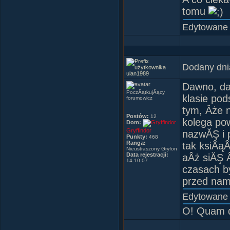
tomu
Edytowane
Dodany dni
ulan1989
Dawno, da
PoczÂątkujÂący
klasie po
forumowicz
tym, Âże 
Postów:
12
kolega pow
Dom:
Gryffindor
nazwĂŞ i 
Punkty:
468
Ranga:
tak ksiÂąÂ
Nieustraszony Gryfon
Data rejestracji:
aÂż siĂŞ 
14.10.07
czasach by
przed nami
Edytowane
O! Quam du