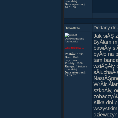
czarodziej
Data rejestracji:
10.01.08
Dodany dni
Renaemma
Jak siĂŞ 
DoÂświadczony
ByÂłam ma
forumowicz
bawiÂły s
Ostrzeżenia:
1
byÂło na p
Postów:
1095
Dom:
Brak
tam banda 
przydziału
Punkty:
2369
wziĂŞÂły 
Ranga:
ÂŚwietny
czarodziej
sÂłuchaÂł
Data rejestracji:
05.05.07
NastĂŞpne
WrĂłciÂła
szkoÂły, o
zobaczyÂł
Kilka dni
wszystkim
dziewczyn