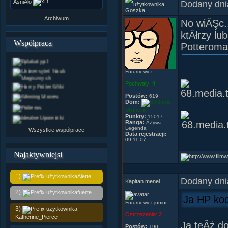
ÂśniÂło
Dodany dni
Goszka
Archiwum
No wiĂŞc..
ktĂłrzy lu
Współpraca
Potteroma
Forumowicz
Pochwały:
4
Postów:
619
Dom:
Slytherin
Punkty:
15017
Ranga:
ÂŻywa
Legenda
Wszystkie współprace
Data rejestracji:
09.11.07
Najaktywniejsi
1)
Alette
Dodany dni
Kapitan menel
2)
fuerte
Ja HP koc
Forumowicz junior
3)
Ostrzeżenia:
2
Katherine_Pierce
Ja teÂż d
Postów:
190