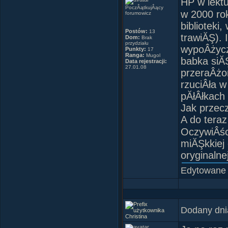
zastrzeÂż
HP w lekt
PoczÂątkujÂący
w 2000 ro
forumowicz
~
~
~
~
~
~
~
biblioteki
Postów:
13
trawiĂŞ).
Dom:
Brak
przydziału
- BĂŞdĂŞ j
wypoÂżycz
Punkty:
17
Ranga:
Mugol
- SkaÂły s
babka siĂŞ
Data rejestracji:
27.01.08
- To czy
przeraÂżo
- Kim. BÂ
rzuciÂła w
- Nie. Ni
pĂłÂłkach
Jak przec
~
~
~
~
~
~
~
A do tera
OczywiÂśc
- ... napr
miĂŞkkiej
- Powiedzi
oryginalne
oczami, k
Edytowane
widziaÂła.
- Nie. - o
Dodany dni
Christina