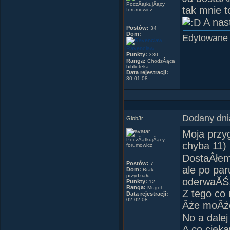
PoczÂątkujÂący
tak mnie t
forumowicz
A nas
Postów:
34
Dom:
Edytowane
Ravenclaw
Punkty:
330
Ranga:
ChodzÂąca
biblioteka
Data rejestracji:
30.01.08
Dodany dni
Glob3r
Moja przyg
PoczÂątkujÂący
chyba 11)
forumowicz
DostaÂłem
Postów:
7
ale po par
Dom:
Brak
przydziału
oderwaĂŚ, 
Punkty:
12
Ranga:
Mugol
Z tego co 
Data rejestracji:
02.02.08
Âże moÂże 
No a dalej
A co cieka