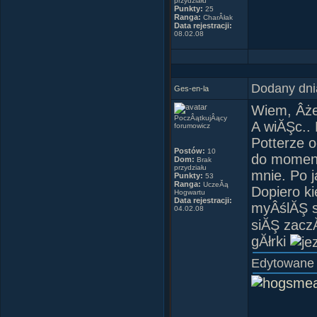
przydziału
Punkty:
25
Ranga:
CharÂłak
Data rejestracji:
08.02.08
Dodany dni
Ges-en-la
Wiem, Âże 
PoczÂątkujÂący
A wiĂŞc.. 
forumowicz
Potterze 
Postów:
10
do moment
Dom:
Brak
przydziału
mnie. Po j
Punkty:
53
Ranga:
UczeĂą
Dopiero k
Hogwartu
Data rejestracji:
myÂślĂŞ s
04.02.08
siĂŞ zacz
gĂłrki
Edytowane