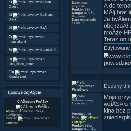
4)
Sam
Dom:
Brak
A do tema
przydziału
Quest
Punkty:
388
MĂłj brat 
Ranga:
UczeĂą
5)
Shanti
Hogwartu
Ja byÂłem 
Black
Data rejestracji:
14.09.07
obejrzaÂł
6)
A.
moÂże HP 
7)
Teraz on t
monciakund
Edytowane
8)
ania919
9)
powiedzie
ulka_black_potter
10)
Klaudia Lind
Dodany dni
FleurEvans
Losowe zdjĂŞcie
Moja przy
DoÂświadczony
ClĂŠmecne PoĂŠsy
wziĂŞÂła 
forumowicz
kina bez 
Album:
ClĂŠmence - Sesje
Postów:
960
zdjĂŞciowe
zniecierp
Dom:
DodaÂł:
Hufflepuff
Christina
Punkty:
1352
Ranga:
DorosÂły