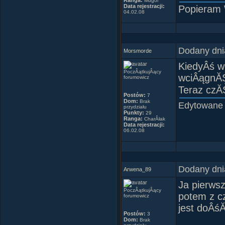
Ranga:
Mugol
Data rejestracji:
Popieram 
04.02.08
Dodany dni
Morsmorde
KiedyÂś w 
PoczÂątkujÂący
wciÂągnĂŞ
forumowicz
Teraz czĂŞ
Postów:
7
Dom:
Brak
Edytowane
przydziału
Punkty:
29
Ranga:
CharÂłak
Data rejestracji:
06.02.08
Dodany dni
Arwena_89
Ja pierwsz
PoczÂątkujÂący
potem z c
forumowicz
jest doÂś
Postów:
3
Dom:
Brak