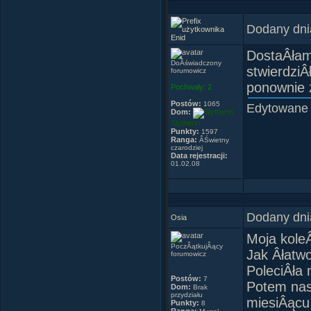
Dodany dni
Enid
DostaÂłam
DoÂświadczony
stwierdziÂ
forumowicz
ponownie 
Pochwały:
2
Postów:
1065
Edytowane
Dom:
Slytherin
Punkty:
1597
Ranga:
ÂŚwietny
czarodziej
Data rejestracji:
01.02.08
Dodany dni
Osia
Moja kole
PoczÂątkujÂący
Jak Âłatwo
forumowicz
PoleciÂła 
Postów:
7
Potem nast
Dom:
Brak
przydziału
miesiÂącu
Punkty:
8