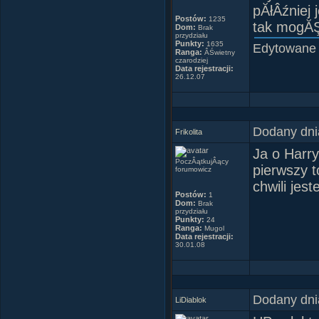
poruszaÂł
pĂłÂźniej
Postów:
1235
za szatĂ
tak mogĂŞ 
Dom:
Brak
przydziału
Punkty:
1635
Edytowane
Ranga:
ÂŚwietny
CoÂś z 
czarodziej
Data rejestracji:
srebrzyst
26.12.07
Hermio
PrzeniĂłs
Dodany dni
Frikolita
Ja o Harr
PoczÂątkujÂący
pierwszy t
Zielone 
forumowicz
chwili jes
siĂŞ n
Postów:
1
Dom:
Brak
przydziału
Punkty:
24
Ranga:
Mugol
Data rejestracji:
30.01.08
~
~
~
~
~
~
~
"..Kocham
Dodany dni
jego rĂŞk
LiDiablok