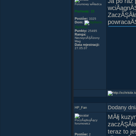
Ja po raz
Forumowy wÂładca
wciÂągnĂŞ
Pochwały:
15
ZaczĂŞÂła
Postów:
3325
powracaĂŚ
Dom:
Slytherin
Punkty:
25495
Ranga:
NiezwyciĂŞÂżony
Mag
Data rejestracji:
27.05.07
Dodany dni
HP_Fan
MĂłj kuzy
PoczÂątkujÂący
zaczĂŞÂł
forumowicz
teraz to j
Postów:
2