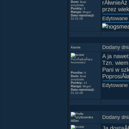
rĂłwnieÂż 
Dom:
Brak
przydziału
przez wiek
Punkty:
5
Ranga:
Mugol
Data rejestracji:
Edytowane
02.02.08
Dodany dni
Kausia
A ja nawet
PoczÂątkujÂący
Tzn. wiem
forumowicz
Pani w szk
Postów:
6
PoprosiÂł
Dom:
Brak
przydziału
Punkty:
13
Edytowane
Ranga:
Mugol
Data rejestracji:
01.02.08
Dodany dni
AlSev
Ja dostaÂ