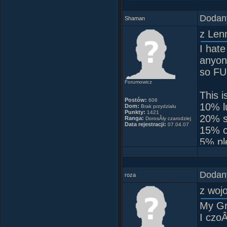
Dodany
Shaman
z Len
I hate
anyone
so F
Forumowicz
This i
Postów:
606
10% l
Dom:
Brak przydziału
Punkty:
1421
20% sk
Ranga:
DorosÂły czarodziej
Data rejestracji:
07.04.07
15% c
5% pl
50% p
and a
Dodany
roza
z woj
My Gr
I czo