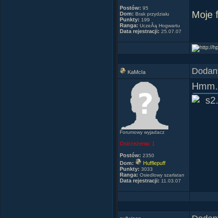
Postów:
95
Moje 
Dom:
Brak przydziału
Punkty:
199
Ranga:
UczeĂą Hogwartu
Data rejestracji:
25.07.07
Dodany
KaMcIa
Hmm..
Forumowy wyjadacz
Ostrzeżenia:
1
Postów:
2350
Dom:
Hufflepuff
Punkty:
3033
Ranga:
Osiedlowy szarlatan
Data rejestracji:
11.03.07