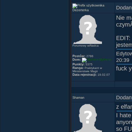
Dodany
Dezerterka
Nie m
czymÂ
EDIT: 
jeste
Forumowy wÂładca
Edyto
Postów:
2786
20:39
Dom:
Slytherin
Punkty:
5375
fuck 
Ranga:
Praktykant w
Ministerstwie Magii
Data rejestracji:
19.02.07
Dodany
Shaman
z elfa
I hate
anyone
so F