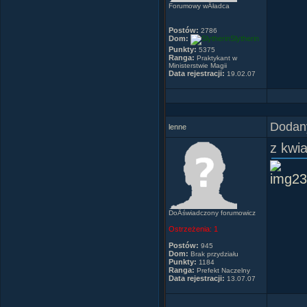
Forumowy wÂładca
Postów:
2786
Dom:
Slytherin
Punkty:
5375
Ranga:
Praktykant w
Ministerstwie Magii
Data rejestracji:
19.02.07
Dodany
lenne
z kwi
DoÂświadczony forumowicz
Ostrzeżenia:
1
Postów:
945
Dom:
Brak przydziału
Punkty:
1184
Ranga:
Prefekt Naczelny
Data rejestracji:
13.07.07