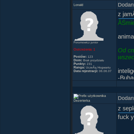
Dodany
Lonald
z jam
ÂŚmie
anima
Forumowicz junior
Od cn
Ostrzeżenia:
1
wszec
Postów:
123
Dom:
Brak przydziału
Punkty:
231
Ranga:
UczeĂą Hogwartu
inteli
Data rejestracji:
06.06.07
-Buha
-Buha
-Buh
Dodany
-Buha
Dezerterka
-Buha
z sep
fuck 