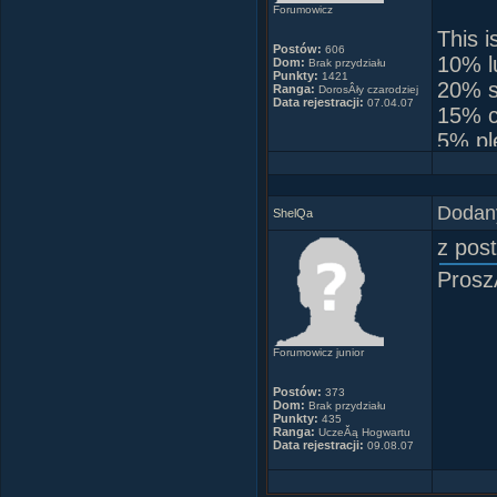
Forumowicz
This i
Postów:
606
10% l
Dom:
Brak przydziału
Punkty:
1421
20% sk
Ranga:
DorosÂły czarodziej
Data rejestracji:
07.04.07
15% c
5% pl
50% p
and a
Dodany
ShelQa
z post
Prosz
Forumowicz junior
Postów:
373
Dom:
Brak przydziału
Punkty:
435
Ranga:
UczeĂą Hogwartu
Data rejestracji:
09.08.07