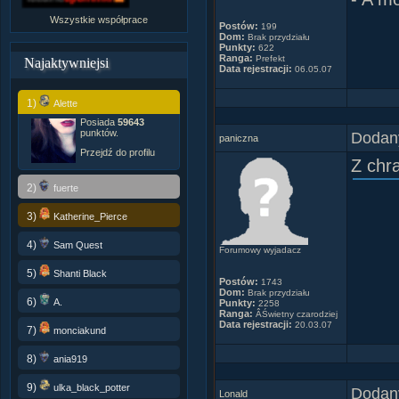
Wszystkie współprace
Postów:
199
Dom:
Brak przydziału
Punkty:
622
Ranga:
Prefekt
Najaktywniejsi
Data rejestracji:
06.05.07
1)
Alette
Posiada
59643
punktów.
Dodany
paniczna
Przejdź do profilu
Z chr
2)
fuerte
3)
Katherine_Pierce
4)
Sam Quest
Forumowy wyjadacz
5)
Shanti Black
Postów:
1743
Dom:
Brak przydziału
6)
A.
Punkty:
2258
Ranga:
ÂŚwietny czarodziej
Data rejestracji:
20.03.07
7)
monciakund
8)
ania919
9)
ulka_black_potter
Dodany
Lonald