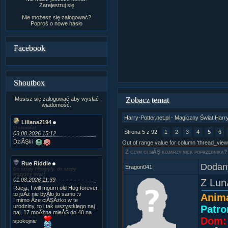
Zarejestruj się
Nie możesz się zalogować?
Poproś o
nowe hasło
Facebook
Shoutbox
Musisz się zalogować aby wysłać
Zobacz temat
wiadomość.
Harry-Potter.net.pl - Magiczny Świat Harr
Liliana2194
O choinka!
Strona 5 z 92:
1
2
3
4
5
6
03.08.2026 15:12
DziĂŞki
Out of range value for column 'thread_view
Z czym ci siĂŞ kojarzy nick poprzednika?
Rue Riddle
Dodany
Eragon041
Do szopy hipogryfy, do szopy
wszyscy wraz!
01.08.2026 11:39
Z Lun
Racja, I will mourn old Hog forever,
to juÂż nie byÂło to samo :v
Anim
I mimo Âże ciĂŞÂżko w te
urodziny, to i tak wszystkiego naj
Patro
naj, 17 moÂżna mieĂŚ do 40 na
Dom: 
spokojnie