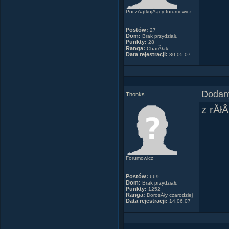
PoczÂątkujÂący forumowicz
Postów:
27
Dom:
Brak przydziału
Punkty:
28
Ranga:
CharÂłak
Data rejestracji:
30.05.07
Dodany
Thonks
z rĂł
Forumowicz
Postów:
669
Dom:
Brak przydziału
Punkty:
1252
Ranga:
DorosÂły czarodziej
Data rejestracji:
14.06.07