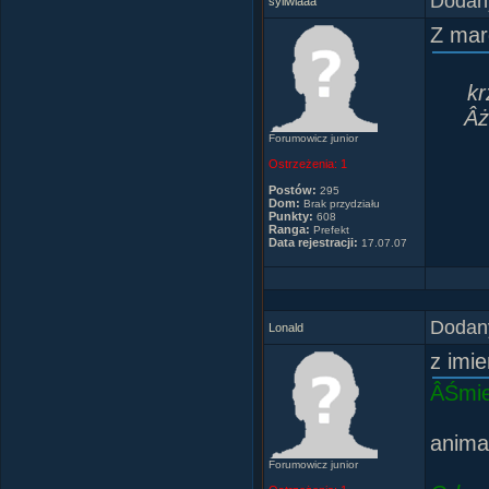
Dodany
syllwiaaa
Z ma
kr
Âż
Forumowicz junior
Ostrzeżenia:
1
Postów:
295
Dom:
Brak przydziału
Punkty:
608
Ranga:
Prefekt
Data rejestracji:
17.07.07
Dodany
Lonald
z imi
ÂŚmie
anima
Forumowicz junior