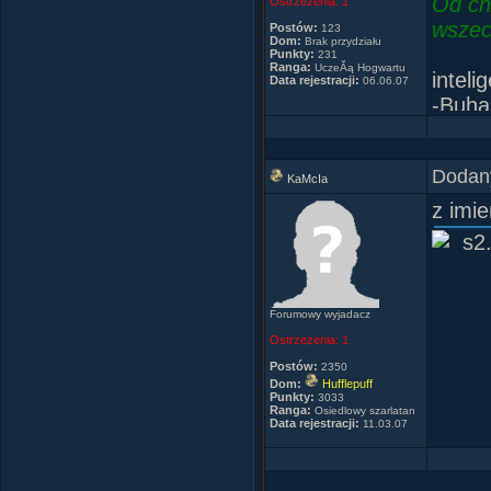
Od cn
Ostrzeżenia:
1
wszec
Postów:
123
Dom:
Brak przydziału
Punkty:
231
Ranga:
UczeĂą Hogwartu
inteli
Data rejestracji:
06.06.07
-Buha
-Buha
-Buh
Dodany
-Buha
KaMcIa
-Buha
z imi
Forumowy wyjadacz
Ostrzeżenia:
1
Postów:
2350
Dom:
Hufflepuff
Punkty:
3033
Ranga:
Osiedlowy szarlatan
Data rejestracji:
11.03.07