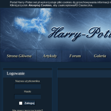
Portal Harry-Potter.net.pl wykorzystuje pliki cookies do przechowywania informacji 
Kliknij przycisk
Akceptuj Cookies
, aby zaakceptowaĂŚ Ciasteczka.
Strona Główna
Artykuły
Forum
Galeria
Logowanie
Nazwa użytkownika
Hasło
Nie masz jeszcze konta?