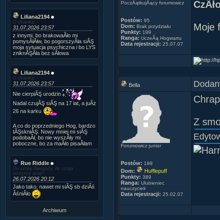
CzÂł
PoczÂątkujÂący forumowicz
Liliana2194
Postów:
95
O choinka!
Moje 
Dom:
Brak przydziału
31.07.2026 23:57
Punkty:
199
z innymi, bo brakowaÂło mi
Ranga:
UczeĂą Hogwartu
pomysÂłĂłw, bo pogorszyÂła siĂŞ
Data rejestracji:
25.07.07
moja sytuacja psychiczna i bo LYS
zniknĂŞÂła bez sÂłowa
Liliana2194
O choinka!
Dodany
31.07.2026 23:57
Bella
Nie cierpiĂŞ urodzin
Chrapa
Nadal czujĂŞ siĂŞ na 17 lat, a juÂż
26 na karku
Z sm
A co do poprzedniego Hog, bardzo
tĂŞskniĂŞ. Nowy mniej mi siĂŞ
Edyto
podobaÂł, bo nie wyszÂły mi
poboczne, bo za maÂło pisaÂłam
Forumowicz junior
Rue Riddle
Postów:
198
Do szopy hipogryfy, do szopy
Dom:
Hufflepuff
wszyscy wraz!
Punkty:
389
26.07.2026 20:12
Ranga:
Ulubieniec
Jako tako, nawet mi siĂŞ sb dziÂś
nauczycieli
ÂśniÂło
Data rejestracji:
25.02.07
Archiwum