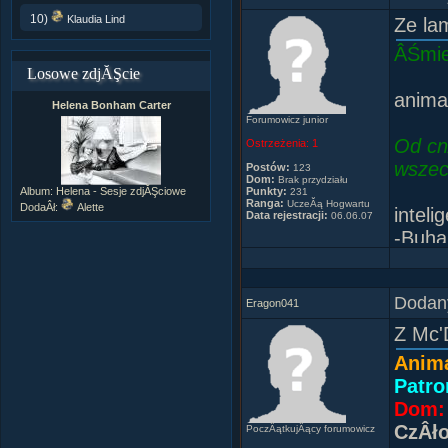
10)
Klaudia Lind
Ze la
ÂŚmie
Losowe zdjĂŞcie
anima
Helena Bonham Carter
Forumowicz junior
Od cn
Ostrzeżenia:
1
wszec
Postów:
123
Dom:
Brak przydziału
Album:
Helena - Sesje zdjĂŞciowe
Punkty:
231
Ranga:
UczeĂą Hogwartu
DodaÂł:
Alette
inteli
Data rejestracji:
06.06.07
-Buha
-Buha
-Buh
Dodany
-Buha
Eragon041
-Buha
Z Mc
Anim
Patro
Dom: 
CzÂł
PoczÂątkujÂący forumowicz