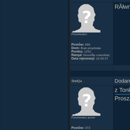
RĂłwn
Forumowicz
Postów:
669
Dom:
Brak przydziału
Punkty:
1252
Ranga:
DorosÂły czarodziej
Data rejestracji:
14.06.07
T
najp
i
Dodany
ShelQa
z Ton
Prosz
Forumowicz junior
Pli
Postów:
373