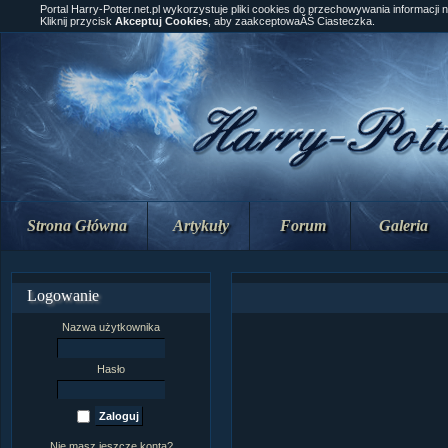
Portal Harry-Potter.net.pl wykorzystuje pliki cookies do przechowywania informacji 
Kliknij przycisk
Akceptuj Cookies
, aby zaakceptowaĂŚ Ciasteczka.
Strona Główna
Artykuły
Forum
Galeria
Logowanie
Nazwa użytkownika
Hasło
Nie masz jeszcze konta?