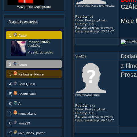
CzÂł
PoczÂątkujÂący forumowicz
Wszystkie współprace
Od cn
Postów:
95
Moje 
Dom:
Brak przydziału
Najaktywniejsi
Punkty:
199
Ranga:
UczeĂą Hogwartu
Data rejestracji:
25.07.07
1)
Alette
Posiada
59643
punktów.
Przejdź do profilu
Dodany
ShelQa
2)
z fil
fuerte
Prosz
3)
Katherine_Pierce
4)
Sam Quest
5)
Shanti Black
Forumowicz junior
6)
A.
Postów:
373
Dom:
Brak przydziału
Punkty:
7)
435
monciakund
Ranga:
UczeĂą Hogwartu
Data rejestracji:
09.08.07
8)
ania919
9)
ulka_black_potter