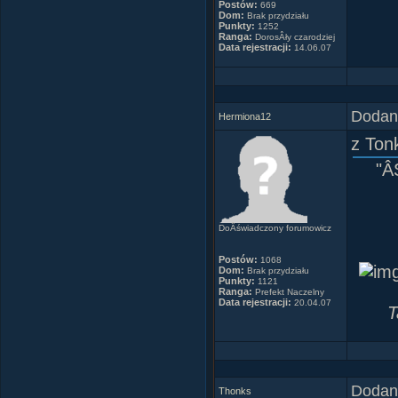
Postów:
669
Dom:
Brak przydziału
Punkty:
1252
Ranga:
DorosÂły czarodziej
Data rejestracji:
14.06.07
Dodany
Hermiona12
z Ton
"Â
DoÂświadczony forumowicz
Postów:
1068
Dom:
Brak przydziału
Punkty:
1121
Ranga:
Prefekt Naczelny
Data rejestracji:
20.04.07
T
Dodany
Thonks