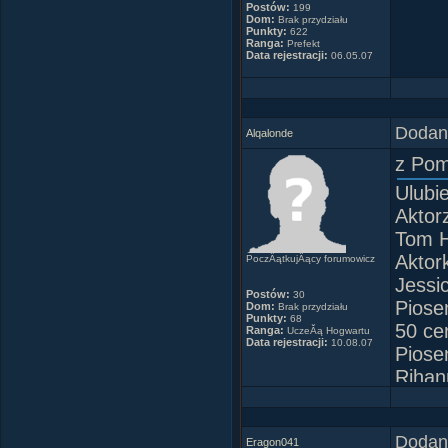
Postów:
199
Dom:
Brak przydziału
Punkty:
622
Ranga:
Prefekt
Data rejestracji:
06.05.07
Dodany
Alqalonde
z Po
Ulubie
Aktor
Tom H
Aktork
PoczÂątkujÂący forumowicz
Jessi
Postów:
30
Piose
Dom:
Brak przydziału
Punkty:
68
50 ce
Ranga:
UczeĂą Hogwartu
Data rejestracji:
10.08.07
Piose
Rihann
Dodany
Eragon041