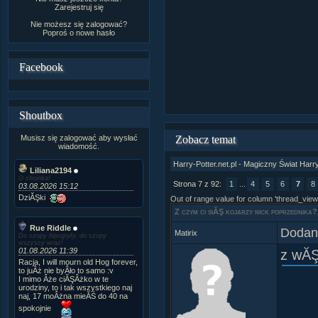
Zarejestruj się
Nie możesz się zalogować?
Poproś o
nowe hasło
Facebook
Shoutbox
Musisz się zalogować aby wysłać
Zobacz temat
wiadomość.
Harry-Potter.net.pl - Magiczny Świat Harr
Liliana2194
O choinka!
Strona 7 z 92:
1
...
4
5
6
7
8
03.08.2026 15:12
DziĂŞki
Out of range value for column 'thread_view
Z czym ci siĂŞ kojarzy nick poprzednika?
Rue Riddle
Dodany
Matirix
Do szopy hipogryfy, do szopy
wszyscy wraz!
01.08.2026 11:39
z wĂŞ
Racja, I will mourn old Hog forever,
to juÂż nie byÂło to samo :v
I mimo Âże ciĂŞÂżko w te
urodziny, to i tak wszystkiego naj
naj, 17 moÂżna mieĂŚ do 40 na
spokojnie