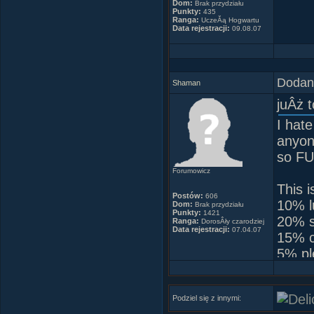
Dom:
Brak przydziału
Punkty:
435
Ranga:
UczeĂą Hogwartu
Data rejestracji:
09.08.07
Dodany
Shaman
juÂż 
I hate
anyon
so F
Forumowicz
This i
Postów:
606
10% l
Dom:
Brak przydziału
Punkty:
1421
20% sk
Ranga:
DorosÂły czarodziej
Data rejestracji:
07.04.07
15% c
5% pl
50% p
and a
Podziel się z innymi: