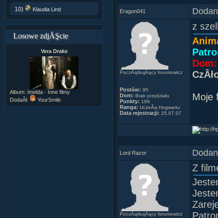
10)
Dodany
Klaudia Lind
Eragon041
z sze
Losowe zdjĂŞcie
Anim
Patro
Vera Drake
Dom: 
CzÂł
PoczÂątkujÂący forumowicz
Postów:
95
Album:
Imelda - Inne filmy
Moje 
Dom:
Brak przydziału
DodaÂł:
YourSmile
Punkty:
199
Ranga:
UczeĂą Hogwartu
Data rejestracji:
25.07.07
Dodany
Lord Razor
Z fil
Jeste
Jeste
Zarej
Patro
PoczÂątkujÂący forumowicz