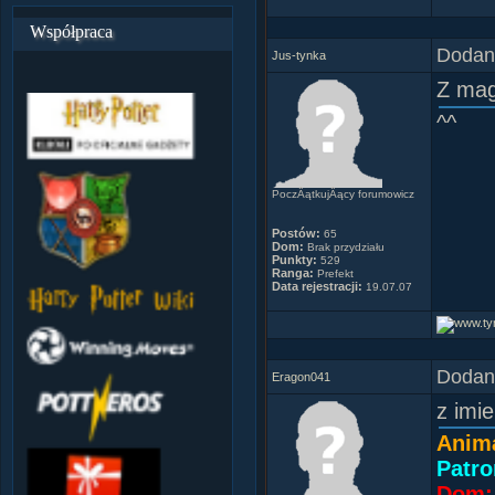
50% p
Współpraca
and a
Dodany
Jus-tynka
Z mag
^^
PoczÂątkujÂący forumowicz
Postów:
65
Dom:
Brak przydziału
Punkty:
529
Ranga:
Prefekt
Data rejestracji:
19.07.07
Dodany
Eragon041
z imi
Anim
Patro
Dom: 