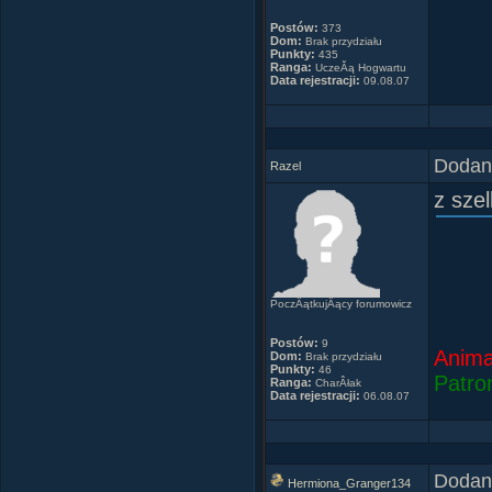
Postów:
373
Dom:
Brak przydziału
Punkty:
435
Ranga:
UczeĂą Hogwartu
Data rejestracji:
09.08.07
Dodany
Razel
z sze
PoczÂątkujÂący forumowicz
Postów:
9
Anima
Dom:
Brak przydziału
Punkty:
46
Patro
Ranga:
CharÂłak
Data rejestracji:
06.08.07
Dodany
Hermiona_Granger134