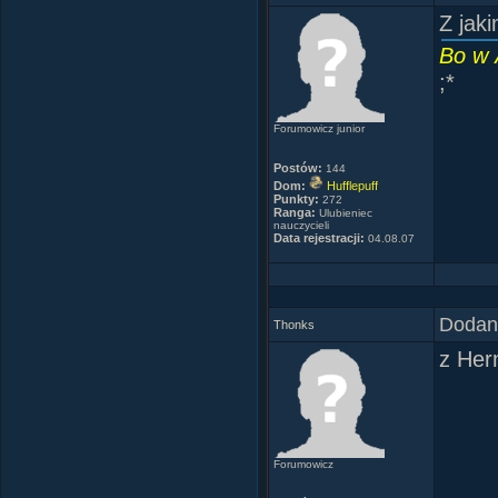
Z jak
Bo w 
;*
Forumowicz junior
Postów:
144
Dom:
Hufflepuff
Punkty:
272
Ranga:
Ulubieniec
nauczycieli
Data rejestracji:
04.08.07
Dodany
Thonks
z Her
Forumowicz