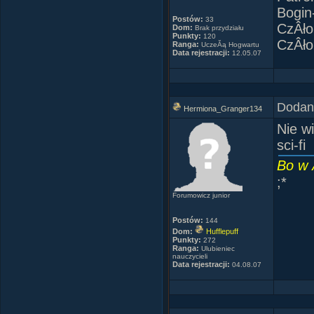
Bogin
Postów:
33
CzÂł
Dom:
Brak przydziału
Punkty:
120
CzÂło
Ranga:
UczeĂą Hogwartu
Data rejestracji:
12.05.07
Dodany
Hermiona_Granger134
Nie w
sci-fi
Bo w 
;*
Forumowicz junior
Postów:
144
Dom:
Hufflepuff
Punkty:
272
Ranga:
Ulubieniec
nauczycieli
Data rejestracji:
04.08.07