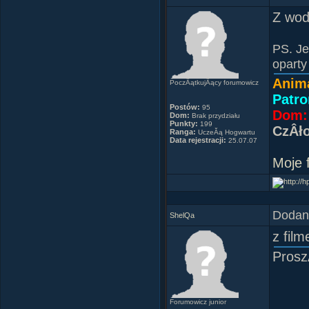
Z wo
PS. Je
oparty
Anim
PoczÂątkujÂący forumowicz
Patro
Postów:
95
Dom: 
Dom:
Brak przydziału
Punkty:
199
CzÂł
Ranga:
UczeĂą Hogwartu
Data rejestracji:
25.07.07
Moje 
Dodany
ShelQa
z fil
Prosz
Forumowicz junior