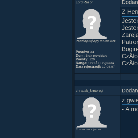
Dodany
Lord Razor
Z Her
Jeste
Jeste
Zarej
Patro
PoczÂątkujÂący forumowicz
Bogin
Postów:
33
CzÂł
Dom:
Brak przydziału
Punkty:
120
CzÂło
Ranga:
UczeĂą Hogwartu
Data rejestracji:
12.05.07
Dodany
chrapak_kretorogi
z gwi
- A m
Forumowicz junior