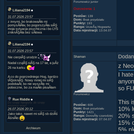
Forumowicz junior
Ostrzeżenia:
1
Liliana2194
O choinka!
Postów:
139
31.07.2026 23:57
Dom:
Brak przydziału
z innymi, bo brakowaÂło mi
Punkty:
193
pomysÂłĂłw, bo pogorszyÂła siĂŞ
Ranga:
UczeĂą Hogwartu
moja sytuacja psychiczna i bo LYS
Data rejestracji:
13.04.07
zniknĂŞÂła bez sÂłowa
Zajrzy
Liliana2194
O choinka!
31.07.2026 23:57
Dodany
Shaman
Nie cierpiĂŞ urodzin
Nadal czujĂŞ siĂŞ na 17 lat, a juÂż
z Neo
26 na karku
I hate
A co do poprzedniego Hog, bardzo
******
anyon
tĂŞskniĂŞ. Nowy mniej mi siĂŞ
podobaÂł, bo nie wyszÂły mi
so F
poboczne, bo za maÂło pisaÂłam
******
Forumowicz
Rue Riddle
This i
Do szopy hipogryfy, do szopy
Postów:
606
wszyscy wraz!
10% l
Dom:
Brak przydziału
26.07.2026 20:12
Punkty:
1421
Jako tako, nawet mi siĂŞ sb dziÂś
20% sk
Ranga:
DorosÂły czarodziej
ÂśniÂło
Data rejestracji:
07.04.07
15% c
Archiwum
5% pl