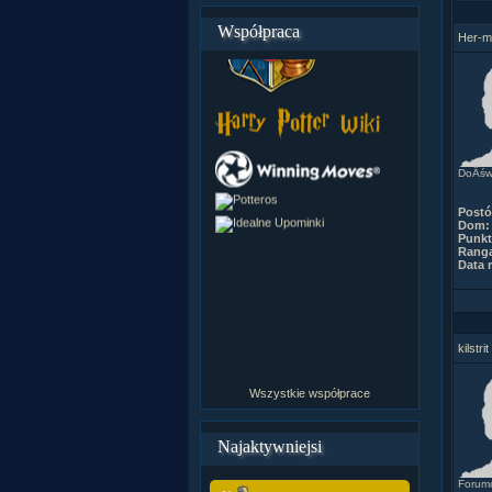
Współpraca
Her-m
DoÂśw
Post
Dom:
Punkt
Rang
Data r
kilstrit
Wszystkie współprace
Najaktywniejsi
Forumo