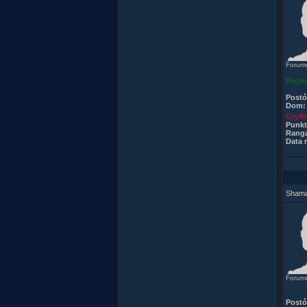
Forum
Pochw
Post
Dom:
Gryffi
Punkt
Rang
Data r
Sham
Forum
Post