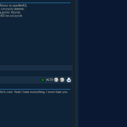
Âżesz to speÂłniĂŚ,
 czczych obietnic.
 przez Âżycie,
yĂŚ na szczycie.
#170
ho's cool. Yeah I hate everything, I even hate you