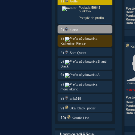
1)
Alette
Posiada
59643
Post
punktów.
Dom:
Punkt
Przejdź do profilu
Rang
Data r
2)
fuerte
3)
Katherine_Pierce
Ka
4)
Sam Quest
5)
Shanti
Black
6)
A.
Forum
7)
monciakund
Ostrz
Post
8)
ania919
Dom:
Punkt
9)
ulka_black_potter
Rang
Data r
10)
Klaudia Lind
Losowe zdjĂŞcie