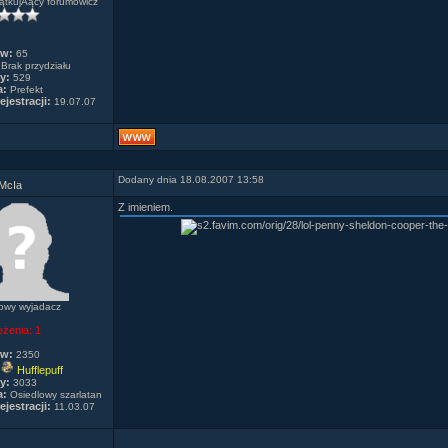
tkujÂący forumowicz
ów:
65
Brak przydziału
y:
529
a:
Prefekt
ejestracji:
19.07.07
Dodany dnia 18.08.2007 13:58
McIa
Z imieniem.
owy wyjadacz
eżenia:
1
ów:
2350
Hufflepuff
y:
3033
a:
Osiedlowy szarlatan
ejestracji:
11.03.07