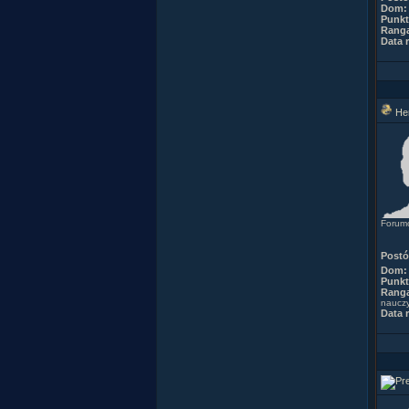
Dom:
Punkt
Rang
Data r
He
Forumo
Post
Dom:
Punkt
Rang
nauczy
Data r