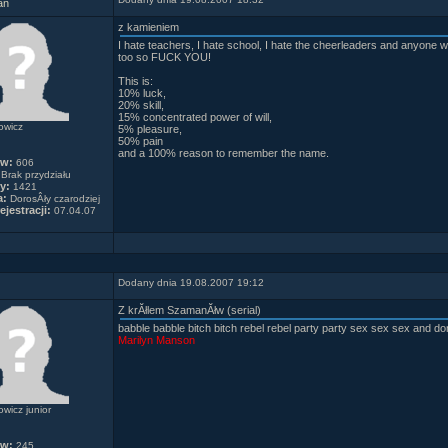
an
z kamieniem
I hate teachers, I hate school, I hate the cheerleaders and anyone w
too so FUCK YOU!
This is:
10% luck,
20% skill,
15% concentrated power of will,
owicz
5% pleasure,
50% pain
and a 100% reason to remember the name.
ów:
606
Brak przydziału
y:
1421
a:
DorosÂły czarodziej
ejestracji:
07.04.07
Dodany dnia 19.08.2007 19:12
Z krĂłlem SzamanĂłw (serial)
babble babble bitch bitch rebel rebel party party sex sex sex and don'
Marilyn Manson
wicz junior
ów:
245