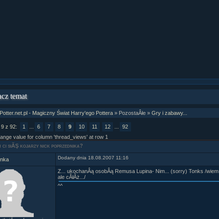
cz temat
Potter.net.pl - Magiczny Świat Harry'ego Pottera
» PozostaÂłe »
Gry i zabawy...
 9 z 92:
1
...
6
7
8
9
10
11
12
...
92
range value for column 'thread_views' at row 1
 ci siĂŞ kojarzy nick poprzednika?
Dodany dnia 18.08.2007 11:16
ynka
Z... ukochanÂą osobÂą Remusa Lupina- Nim... (sorry) Tonks /wiem,
ale cĂłÂż.../
^^