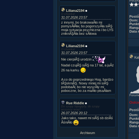
PoczÂą
Liliana2194
O choinka!
Post
31.07.2026 23:57
Dom:
z innymi, bo brakowaÂło mi
Punkt
pomysÂłĂłw, bo pogorszyÂła siĂŞ
Rang
moja sytuacja psychiczna i bo LYS
Data r
zniknĂŞÂła bez sÂłowa
Liliana2194
O choinka!
31.07.2026 23:57
Ka
Nie cierpiĂŞ urodzin
Nadal czujĂŞ siĂŞ na 17 lat, a juÂż
26 na karku
A co do poprzedniego Hog, bardzo
tĂŞskniĂŞ. Nowy mniej mi siĂŞ
podobaÂł, bo nie wyszÂły mi
poboczne, bo za maÂło pisaÂłam
Forum
Ostrz
Rue Riddle
Do szopy hipogryfy, do szopy
wszyscy wraz!
Post
26.07.2026 20:12
Dom:
Jako tako, nawet mi siĂŞ sb dziÂś
Punkt
ÂśniÂło
Rang
Data r
Archiwum