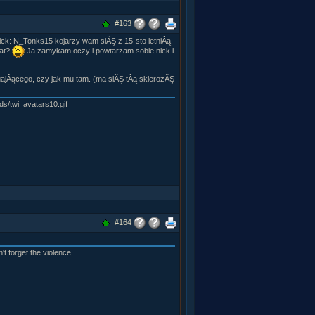
#163
nick: N_Tonks15 kojarzy wam siĂŞ z 15-sto letniÂą
lat?
Ja zamykam oczy i powtarzam sobie nick i
gajÂącego, czy jak mu tam. (ma siĂŞ tÂą sklerozĂŞ
#164
t forget the violence...