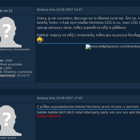
Dodany dnia 18.08.2007 14:47
io-na 13
Dobra, ja nie rozumiem, dlaczego wy to tÂłumaczycie tak, Âże np. 
fankÂą Tonks =/ A jak bym miaÂła Hermiona 1331 to co, mam 1331 
opisuje pierwszy obraz, ktĂłry pojawiÂł mi siĂŞ w gÂłĂłwce.
KaMcia- kojarzy mi siĂŞ z krukonkÂą, ktĂłra gra na pozycji ÂściÂą
)
iadczony forumowicz
ów:
1494
Brak przydziału
y:
1650
a:
ÂŚwietny czarodziej
ejestracji:
20.03.07
Dodany dnia 19.08.2007 17:45
Z prĂłba wypowiedzenia imienia Hermiony przez Kruma i z pechem
babble babble bitch bitch rebel rebel party party sex sex sex and don'
Marilyn Manson
wicz junior