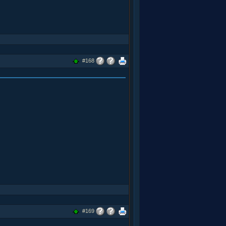
#168
#169