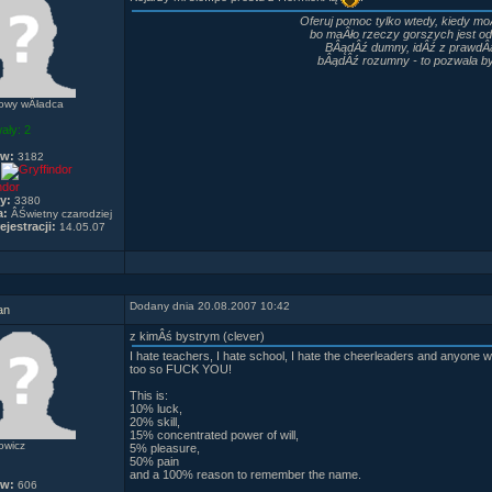
Oferuj pomoc tylko wtedy, kiedy mo
bo maÂło rzeczy gorszych jest od
BÂądÂź dumny, idÂź z prawdÂą
bÂądÂź rozumny - to pozwala b
owy wÂładca
ały:
2
ów:
3182
ndor
y:
3380
a:
ÂŚwietny czarodziej
ejestracji:
14.05.07
Dodany dnia 20.08.2007 10:42
an
z kimÂś bystrym (clever)
I hate teachers, I hate school, I hate the cheerleaders and anyone w
too so FUCK YOU!
This is:
10% luck,
20% skill,
15% concentrated power of will,
owicz
5% pleasure,
50% pain
and a 100% reason to remember the name.
ów:
606