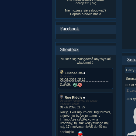
Zarejestruj się
Nie możesz się zalogować?
Poproś o
nowe hasło
Facebook
Shoutbox
Musisz się zalogować aby wysłać
Zoba
wiadomość.
Harry-
Liliana2194
O choinka!
Strona
03.08.2026 15:12
DziĂŞki
Out of 
Z czym
Rue Riddle
Jus-t
Do szopy hipogryfy, do szopy
wszyscy wraz!
01.08.2026 11:39
Racja, I will mourn old Hog forever,
to juÂż nie byÂło to samo :v
I mimo Âże ciĂŞÂżko w te
urodziny, to i tak wszystkiego naj
naj, 17 moÂżna mieĂŚ do 40 na
spokojnie