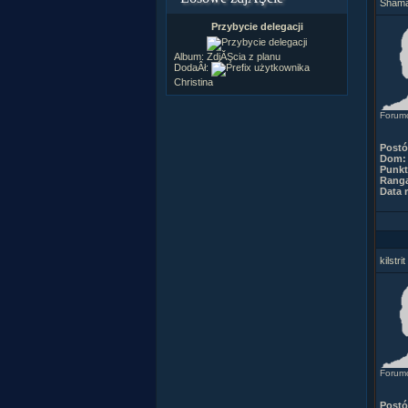
Sham
Przybycie delegacji
Album:
ZdjĂŞcia z planu
DodaÂł:
Christina
Forum
Post
Dom:
Punkt
Rang
Data r
kilstrit
Forumo
Post