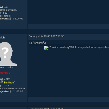
ów:
245
Brak przydziału
y:
512
a:
Prefekt
ejestracji:
08.06.07
Dodany dnia 19.08.2007 17:58
McIa
Ze ÂśmierciÂą
owy wyjadacz
eżenia:
1
ów:
2350
Hufflepuff
y:
3033
a:
Osiedlowy szarlatan
ejestracji:
11.03.07
Dodany dnia 19.08.2007 18:32