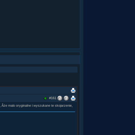
#161
 Âże malo oryginalne i wyszukane te skojarzenie,