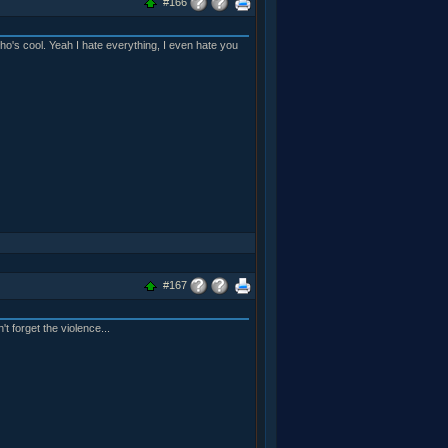
#166
ho's cool. Yeah I hate everything, I even hate you
#167
t forget the violence...