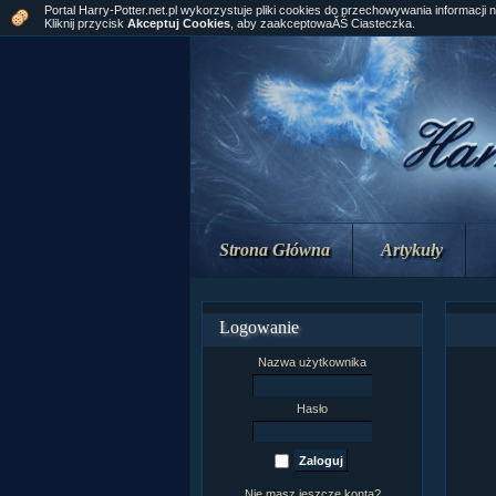
Portal Harry-Potter.net.pl wykorzystuje pliki cookies do przechowywania informacji 
Kliknij przycisk
Akceptuj Cookies
, aby zaakceptowaĂŚ Ciasteczka.
Strona Główna
Artykuły
Logowanie
Nazwa użytkownika
Hasło
Nie masz jeszcze konta?