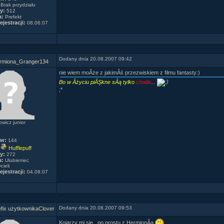
Brak przydziału
y:
512
a:
Prefekt
ejestracji:
08.06.07
Dodany dnia 20.08.2007 09:42
rmiona_Granger134
nie wiem moÂże z jakimÂś przezwiskiem z filmu fantasty:)
Bo w Âżyciu piĂŞkne sÂą tylko
chwile
...
;*
wicz junior
ów:
144
Hufflepuff
y:
272
a:
Ulubieniec
cieli
ejestracji:
04.08.07
Dodany dnia 20.08.2007 09:53
Clover
Kojarzy mi sie...po prostu z HermionÂą
.