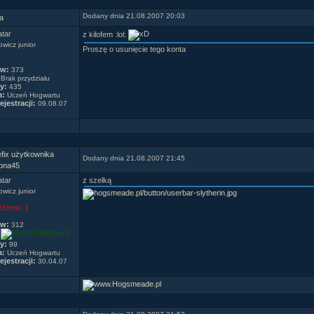
Dodany dnia 21.08.2007 20:03
a
z kilofem :lol:
wicz junior
Proszę o usunięcie tego konta
ów:
373
Brak przydziału
y:
435
a:
Uczeń Hogwartu
ejestracji:
09.08.07
Dodany dnia 21.08.2007 21:45
ona45
z szelką
wicz junior
eżenia:
1
ów:
312
Slytherin
y:
99
a:
Uczeń Hogwartu
ejestracji:
30.04.07