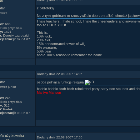
Dodany dnia 21.08.2007 21:53
an
z biblioteką
owicz
No z tymi goblinami to rzeczywiście dobrze trafiłeś, chociaż ja pier
I hate teachers, I hate school, I hate the cheerleaders and anyone w
ów:
606
too so FUCK YOU!
Brak przydziału
y:
1421
This is:
a:
Dorosły czarodziej
10% luck,
ejestracji:
07.04.07
20% skill,
15% concentrated power of will,
5% pleasure,
50% pain
and a 100% reason to remember the name.
Dodany dnia 22.08.2007 14:06
osoba pełniąca funkcję religijna
wicz junior
babble babble bitch bitch rebel rebel party party sex sex sex and don'
Marilyn Manson
ów:
245
Brak przydziału
y:
512
a:
Prefekt
ejestracji:
08.06.07
Dodany dnia 22.08.2007 17:05