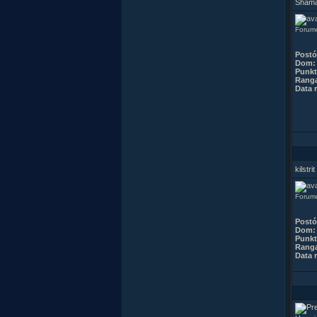
Sham
Forum
Post
Dom:
Punkt
Rang
Data r
kilstrit
Forumo
Post
Dom:
Punkt
Rang
Data r