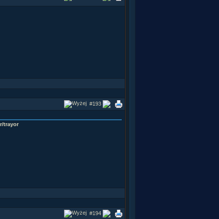
#193
r/trayor
#194