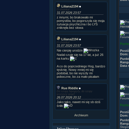
Liliana2194
O choinka!
31.07.2026 23:57
z innymi, bo brakowało mi
pomysłów, bo pogorszyła się moja
sytuacja psychiczna i bo LYS
Hermi
zniknęła bez słowa
Forum
Liliana2194
O choinka!
Pochw
31.07.2026 23:57
Nie cierpię urodzin
Post
Dom:
Nadal czuję się na 17 lat, a już 26
na karku
Punkt
Rang
Data r
A co do poprzedniego Hog, bardzo
tęsknię. Nowy mniej mi się
podobał, bo nie wyszły mi
poboczne, bo za mało pisałam
Rue Riddle
Do szopy hipogryfy, do szopy
wszyscy wraz!
26.07.2026 20:12
Forumo
Jako tako, nawet mi się sb dziś
Pochw
śniło
Post
Archiwum
Dom:
Punkt
Rang
Ślizg