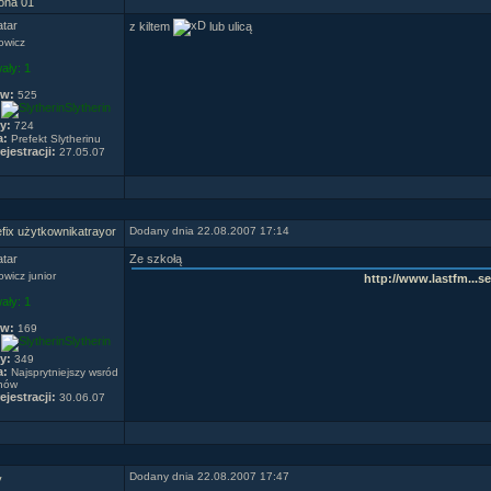
ona 01
z kiltem
lub ulicą
owicz
ały:
1
ów:
525
Slytherin
y:
724
a:
Prefekt Slytherinu
ejestracji:
27.05.07
trayor
Dodany dnia 22.08.2007 17:14
Ze szkołą
wicz junior
http://www.lastfm...se
ały:
1
ów:
169
Slytherin
y:
349
a:
Najsprytniejszy wsród
onów
ejestracji:
30.06.07
Dodany dnia 22.08.2007 17:47
y