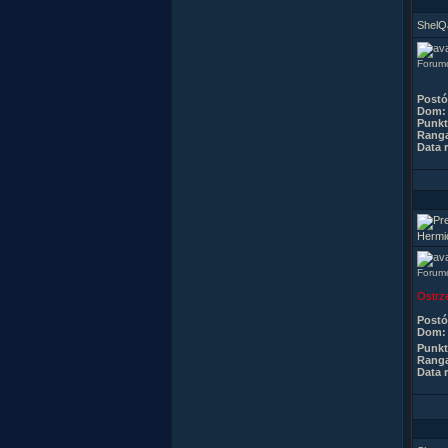
ShelQ
Forumo
Post
Dom:
Punkt
Rang
Data r
Hermi
Forumo
Ostrz
Post
Dom:
Punkt
Rang
Data r