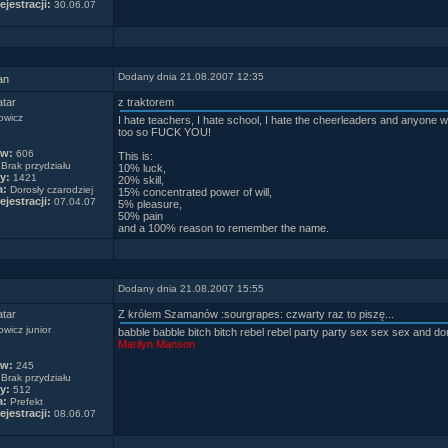
ejestracji:
30.06.07
Dodany dnia 21.08.2007 12:35
an
z traktorem
owicz
I hate teachers, I hate school, I hate the cheerleaders and anyone w
too so FUCK YOU!
ów:
606
This is:
Brak przydziału
10% luck,
y:
1421
20% skill,
a:
Dorosły czarodziej
15% concentrated power of will,
ejestracji:
07.04.07
5% pleasure,
50% pain
and a 100% reason to remember the name.
Dodany dnia 21.08.2007 15:55
Z królem Szamanów :sourgrapes: czwarty raz to piszę...
wicz junior
babble babble bitch bitch rebel rebel party party sex sex sex and don'
Marilyn Manson
ów:
245
Brak przydziału
y:
512
a:
Prefekt
ejestracji:
08.06.07