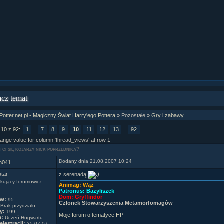
cz temat
Potter.net.pl - Magiczny Świat Harry'ego Pottera
» Pozostałe »
Gry i zabawy...
 10 z 92:
1
...
7
8
9
10
11
12
13
...
92
range value for column 'thread_views' at row 1
 ci się kojarzy nick poprzednika?
Dodany dnia 21.08.2007 10:24
n041
z serenadą
kujący forumowicz
Animag: Wąż
Patronus: Bazyliszek
Dom: Gryffindor
ów:
95
Członek Stowarzyszenia Metamorfomagów
Brak przydziału
y:
199
Moje forum o tematyce HP
a:
Uczeń Hogwartu
ejestracji:
25.07.07