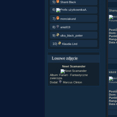
5)
Shanti Black
6)
A.
Sham
7)
monciakund
Forum
8)
ania919
Post
Dom:
9)
ulka_black_potter
Punkt
Rang
Data r
10)
Klaudia Lind
Losowe zdjęcie
Newt Scamander
kilstrit
Album:
Fanart - Fantastyczne
zwierzęta
Dodał:
Marcus Clinton
Forumo
Post
Dom:
Punkt
Rang
Data r