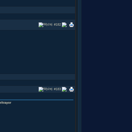
#182
#183
r/trayor