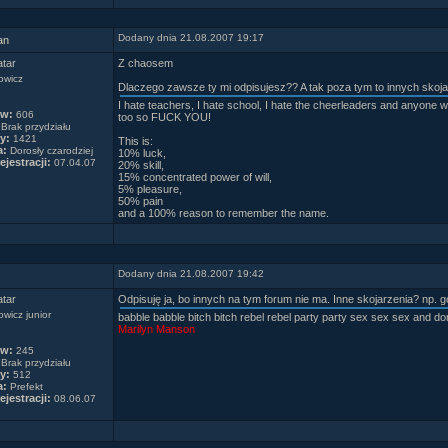
Dodany dnia 21.08.2007 19:17
an
Z chaosem
owicz
Dlaczego zawsze ty mi odpisujesz?? A tak poza tym to innych skoj
I hate teachers, I hate school, I hate the cheerleaders and anyone w
ów:
606
too so FUCK YOU!
Brak przydziału
y:
1421
This is:
a:
Dorosły czarodziej
10% luck,
ejestracji:
07.04.07
20% skill,
15% concentrated power of will,
5% pleasure,
50% pain
and a 100% reason to remember the name.
Dodany dnia 21.08.2007 19:42
Odpisuję ja, bo innych na tym forum nie ma. Inne skojarzenia? np.
wicz junior
babble babble bitch bitch rebel rebel party party sex sex sex and don'
Marilyn Manson
ów:
245
Brak przydziału
y:
512
a:
Prefekt
ejestracji:
08.06.07