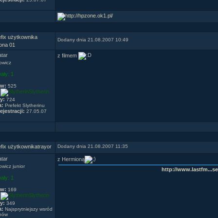
Dodany dnia 21.08.2007 10:49
ona 01
z filmem
owicz
ały:
1
ów:
525
Slytherin
y:
724
a:
Prefekt Slytherinu
ejestracji:
27.05.07
trayor
Dodany dnia 21.08.2007 11:35
z Hermioną
wicz junior
http://www.lastfm...se
ały:
1
ów:
169
Slytherin
y:
349
a:
Najsprytniejszy wsród
onów