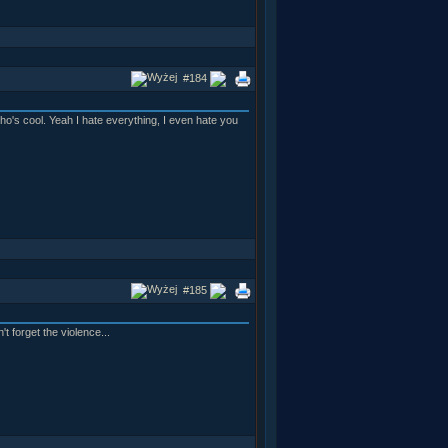
#184
ho's cool. Yeah I hate everything, I even hate you
#185
t forget the violence...