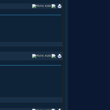
#188
#189