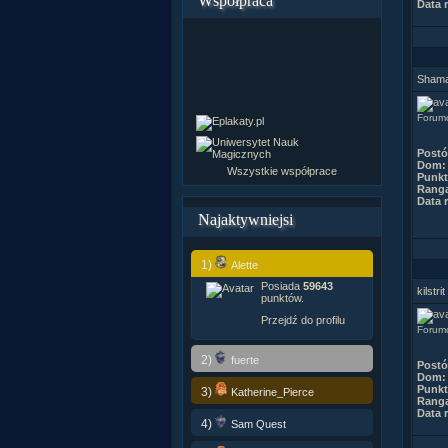
Współpraca
Data r
Sham
Forum
Post
Dom:
Wszystkie współprace
Punkt
Rang
Data r
Najaktywniejsi
1)
Alette
Posiada
59643
kilstrit
punktów.
Przejdź do profilu
Forumo
2)
fuerte
Post
Dom:
Punkt
3)
Katherine_Pierce
Rang
Data r
4)
Sam Quest