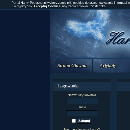
Portal Harry-Potter.net.pl wykorzystuje pliki cookies do przechowywania informacji 
Kliknij przycisk
Akceptuj Cookies
, aby zaakceptować Ciasteczka.
Strona Główna
Artykuły
Logowanie
Nazwa użytkownika
Hasło
Nie masz jeszcze konta?