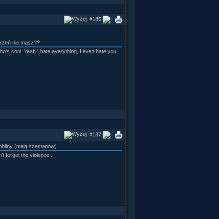
#186
arzeń nie masz??
ho's cool. Yeah I hate everything, I even hate you
#187
 gobliny (mają szamanów)
t forget the violence...