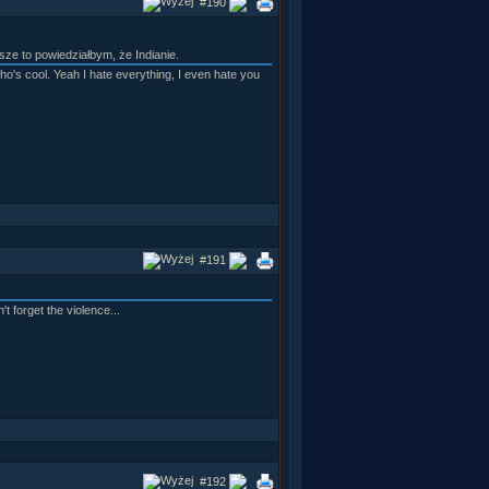
#190
wsze to powiedziałbym, że Indianie.
ho's cool. Yeah I hate everything, I even hate you
#191
t forget the violence...
#192