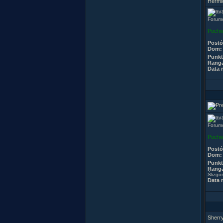
Hermi
Forum
Pochw
Post
Dom:
Punkt
Rang
Data r
Forumo
Pochw
Post
Dom:
Punkt
Rang
Ślizg
Data r
Sherr