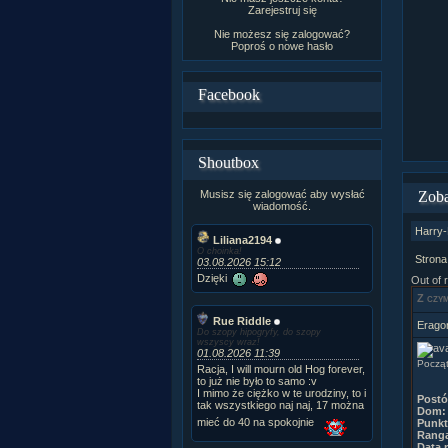
Zarejestruj się
Nie możesz się zalogować?
Poproś o
nowe hasło
Facebook
Shoutbox
Musisz się zalogować aby wysłać
Zoba
wiadomość.
Harry-
Liliana2194
O choinka!
Strona
03.08.2026 15:12
Dzięki
Out of 
Z czym
Rue Riddle
Erago
Do szopy hipogryfy, do szopy
wszyscy wraz!
01.08.2026 11:39
Począt
Racja, I will mourn old Hog forever,
to już nie było to samo :v
I mimo że ciężko w te urodziny, to i
Post
tak wszystkiego naj naj, 17 można
Dom:
mieć do 40 na spokojnie
Punkt
Rang
Data r