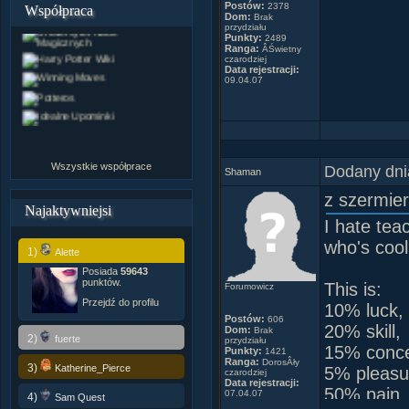
Postów:
2378
Współpraca
Dom:
Brak
przydziału
Punkty:
2489
Ranga:
ÂŚwietny
czarodziej
Data rejestracji:
09.04.07
(Je
Wszystkie współprace
Dodany dni
Shaman
z szermie
Najaktywniejsi
I hate tea
who's cool
1)
Alette
Posiada
59643
punktów.
This is:
Forumowicz
Przejdź do profilu
10% luck,
Postów:
606
20% skill,
Dom:
Brak
2)
fuerte
przydziału
15% concen
Punkty:
1421
Ranga:
DorosÂły
3)
Katherine_Pierce
5% pleasu
czarodziej
Data rejestracji:
50% pain
07.04.07
4)
Sam Quest