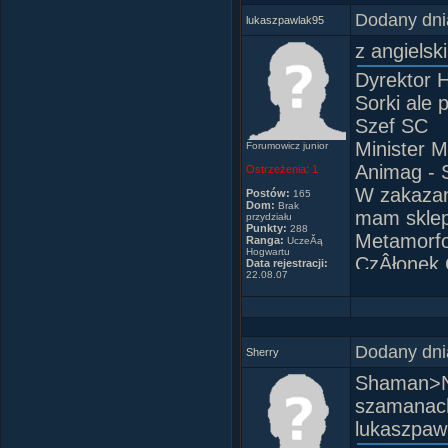
Dodany dni
lukaszpawlak95
z angielsk
Dyrektor 
Sorki ale 
Szef SC
Minister M
Forumowicz junior
Animag -
Ostrzeżenia:
1
W zakazan
Postów:
165
Dom:
Brak
mam sklep
przydziału
Punkty:
288
Metamorf
Ranga:
UczeĂą
Hogwartu
CzÂłonek 
Data rejestracji:
22.08.07
CzÂłonek 
CzÂłonek 
Dom Gryfi
Dodany dni
Kapitan i
Sherry
ZaprzyjaÂ
Shaman>No
Koala485
szamana
Madzia_Z
lukaszpaw