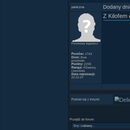
Dodany dni
paniczna
Z Kilofem
Forumowy wyjadacz
Postów:
1743
Dom:
Brak
przydziału
Punkty:
2258
Ranga:
ÂŚwietny
czarodziej
Data rejestracji:
20.03.07
Podziel się z innymi:
Przejdź do forum: