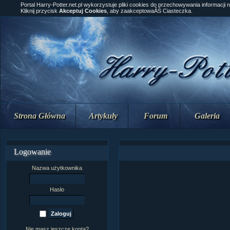
Portal Harry-Potter.net.pl wykorzystuje pliki cookies do przechowywania informacji 
Kliknij przycisk
Akceptuj Cookies
, aby zaakceptowaĂŚ Ciasteczka.
Strona Główna
Artykuły
Forum
Galeria
Logowanie
Nazwa użytkownika
Hasło
Nie masz jeszcze konta?