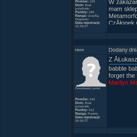
W zakazan
Postów:
165
Dom:
Brak
mam sklep
przydziału
Punkty:
288
Metamorf
Ranga:
UczeĂą
Od cnĂłt
Hogwartu
CzÂłonek 
Data rejestracji:
w
22.08.07
CzÂłonek 
CzÂłonek 
Dom Gryfi
Dodany dni
Kapitan i
kilstrit
ZaprzyjaÂ
Z ÂŁukas
Koala485
babble bab
Madzia_Z
forget the 
fanclub
Marilyn M
SHR
Forumowicz junior
Filemona
_Harry_Po
Postów:
245
Dom:
Brak
Pawel_15
przydziału
Punkty:
512
Mart-ina
Ranga:
Prefekt
Data rejestracji:
08.06.07