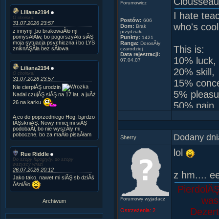
Clousseau
Forumowicz
Liliana2194
I hate tea
O choinka!
Postów:
606
31.07.2026 23:57
who's cool
Dom:
Brak
z innymi, bo brakowaÂło mi
przydziału
pomysÂłĂłw, bo pogorszyÂła siĂŞ
Punkty:
1421
moja sytuacja psychiczna i bo LYS
Ranga:
DorosÂły
This is:
zniknĂŞÂła bez sÂłowa
czarodziej
Data rejestracji:
10% luck,
07.04.07
Liliana2194
20% skill,
O choinka!
31.07.2026 23:57
15% concen
Nie cierpiĂŞ urodzin
5% pleasu
Nadal czujĂŞ siĂŞ na 17 lat, a juÂż
26 na karku
50% pain
and a 100
A co do poprzedniego Hog, bardzo
tĂŞskniĂŞ. Nowy mniej mi siĂŞ
podobaÂł, bo nie wyszÂły mi
poboczne, bo za maÂło pisaÂłam
Dodany dni
Sherry
lol
Rue Riddle
Do szopy hipogryfy, do szopy
wszyscy wraz!
26.07.2026 20:12
z hm.... 
Jako tako, nawet mi siĂŞ sb dziÂś
ÂśniÂło
PierdolĂŞ
was 
Forumowy wyjadacz
Archiwum
Dezert
Ostrzeżenia:
2