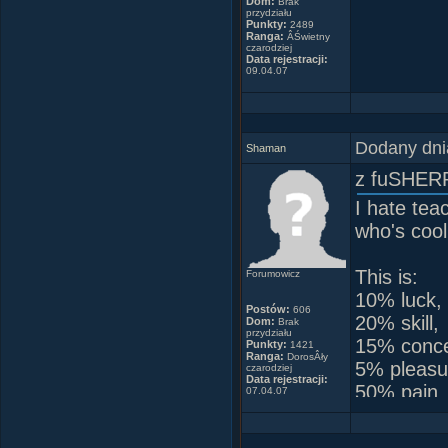
Dom:
Brak
przydziału
Punkty:
2489
Ranga:
ÂŚwietny
czarodziej
Data rejestracji:
09.04.07
(Je
Dodany dni
Shaman
z fuSHER
I hate tea
who's cool
This is:
Forumowicz
10% luck,
Postów:
606
20% skill,
Dom:
Brak
przydziału
15% concen
Punkty:
1421
Ranga:
DorosÂły
5% pleasu
czarodziej
Data rejestracji:
50% pain
07.04.07
and a 100