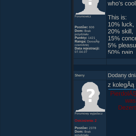
who's cool
This is:
Forumowicz
10% luck,
Postów:
606
20% skill,
Dom:
Brak
przydziału
15% concen
Punkty:
1421
Ranga:
DorosÂły
5% pleasu
czarodziej
Data rejestracji:
50% pain
07.04.07
and a 100
Dodany dni
Sherry
z kolegÂą
PierdolĂŞ
was 
Dezert
Forumowy wyjadacz
Ostrzeżenia:
2
Postów:
2378
Dom:
Brak
przydziału