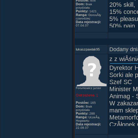
Postów:
606
20% skill,
Dom:
Brak
przydziału
15% concen
Punkty:
1421
Ranga:
DorosÂły
5% pleasu
czarodziej
Data rejestracji:
50% pain
07.04.07
and a 100
Dodany dni
lukaszpawlak95
z z wiÂśn
Dyrektor 
Sorki ale 
Szef SC
Minister M
Forumowicz junior
Animag -
Ostrzeżenia:
1
W zakazan
Postów:
165
Dom:
Brak
mam sklep
przydziału
Punkty:
288
Metamorf
Ranga:
UczeĂą
Hogwartu
CzÂłonek 
Data rejestracji:
22.08.07
CzÂłonek 