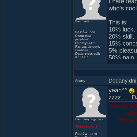
I hate tea
who's cool
This is:
Forumowicz
10% luck,
Postów:
606
20% skill,
Dom:
Brak
przydziału
15% concen
Punkty:
1421
Ranga:
DorosÂły
5% pleasu
czarodziej
Data rejestracji:
50% pain
07.04.07
and a 100
Dodany dni
Sherry
yeah^^
zzzz..... 
PierdolĂŞ
was 
Dezert
Forumowy wyjadacz
Ostrzeżenia:
2
Postów:
2378