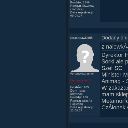
Punkty:
2489
Ranga:
ÂŚwietny
czarodziej
Data rejestracji:
09.04.07
(Je
Dodany dni
lukaszpawlak95
z nalewkÂ
Dyrektor 
Sorki ale 
Szef SC
Minister M
Forumowicz junior
Animag -
Ostrzeżenia:
1
W zakazan
Postów:
165
Dom:
Brak
mam sklep
przydziału
Punkty:
288
Metamorf
Ranga:
UczeĂą
Hogwartu
CzÂłonek 
Data rejestracji:
22.08.07
CzÂłonek 
CzÂłonek 
Dom Gryfi