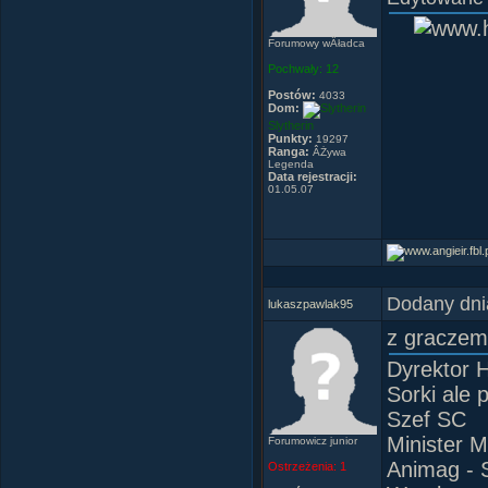
Forumowy wÂładca
Pochwały:
12
Postów:
4033
Dom:
Slytherin
Punkty:
19297
Ranga:
ÂŻywa
Legenda
Data rejestracji:
01.05.07
Dodany dni
lukaszpawlak95
z graczem
Dyrektor 
Sorki ale 
Szef SC
Minister M
Forumowicz junior
Animag -
Ostrzeżenia:
1
Kto jes