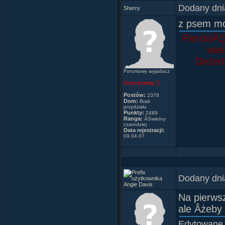
Dodany dni
Kapitan i
Sherry
ZaprzyjaÂ
z psem moj
Koala485
PierdolĂŞ
Madzia_Z
was 
fanclub
Dezert
SHR
Forumowy wyjadacz
Filemona
Ostrzeżenia:
2
_Harry_Po
Postów:
2378
Pawel_15
Dom:
Brak
przydziału
Mart-ina
Punkty:
2489
Ranga:
ÂŚwietny
czarodziej
Data rejestracji:
09.04.07
(Je
Dodany dni
Angie Davis
Na pierws
ale Âżeby 
Edytowane