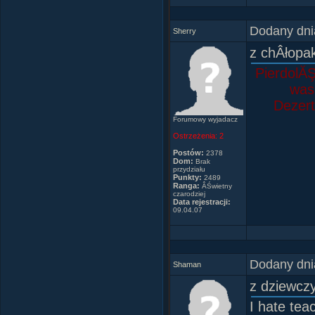
CzÂłonek 
Dom Gryfi
Dodany dni
Kapitan i
Sherry
ZaprzyjaÂ
z chÂłop
Koala485
PierdolĂŞ
Madzia_Z
was 
fanclub
Dezert
SHR
Forumowy wyjadacz
Filemona
Ostrzeżenia:
2
_Harry_Po
Postów:
2378
Pawel_15
Dom:
Brak
przydziału
Mart-ina
Punkty:
2489
Ranga:
ÂŚwietny
czarodziej
Data rejestracji:
09.04.07
(Je
Dodany dni
Shaman
z dziewcz
I hate tea