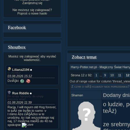
Zarejestruj się
Nie możesz się zalogować?
Poproś o
nowe hasło
Facebook
Shoutbox
Musisz się zalogować aby wysłać
Zobacz temat
wiadomość.
Harry-Potter.net.pl - Magiczny Świat Harr
Liliana2194
O choinka!
Strona 12 z 92:
1
...
9
10
11
12
03.08.2026 15:12
DziĂŞki
Out of range value for column 'thread_view
Z czym ci siĂŞ kojarzy nick poprzednika?
Rue Riddle
Dodany dni
Shaman
Do szopy hipogryfy, do szopy
wszyscy wraz!
01.08.2026 11:39
o ludzie, 
Racja, I will mourn old Hog forever,
teÂż)
to juÂż nie byÂło to samo :v
I mimo Âże ciĂŞÂżko w te
urodziny, to i tak wszystkiego naj
naj, 17 moÂżna mieĂŚ do 40 na
ze srebrn
spokojnie