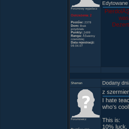
fanclub
Edytowane
SHR
Forumowy wyjadacz
PierdolĂŞ
Filemona
Ostrzeżenia:
2
was 
_Harry_Po
Postów:
2378
Dezert
Pawel_15
Dom:
Brak
przydziału
Mart-ina
Punkty:
2489
Ranga:
ÂŚwietny
czarodziej
Data rejestracji:
09.04.07
(Je
Dodany dni
Shaman
z szermie
I hate tea
who's cool
This is:
Forumowicz
10% luck,