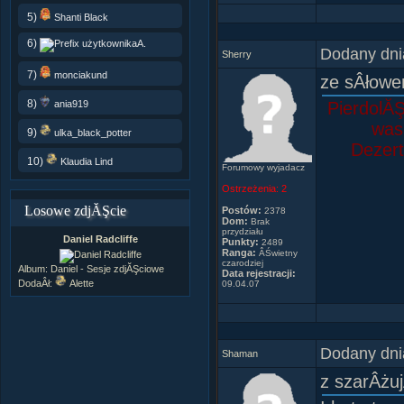
and a 100
5)
Shanti Black
6)
A.
Dodany dni
Sherry
7)
monciakund
ze sÂłowem
8)
ania919
PierdolĂŞ
was 
9)
ulka_black_potter
Dezert
10)
Klaudia Lind
Forumowy wyjadacz
Ostrzeżenia:
2
Losowe zdjĂŞcie
Postów:
2378
Dom:
Brak
przydziału
Daniel Radcliffe
Punkty:
2489
Ranga:
ÂŚwietny
czarodziej
Album:
Daniel - Sesje zdjĂŞciowe
Data rejestracji:
DodaÂł:
Alette
09.04.07
(Je
Dodany dni
Shaman
z szarÂżu