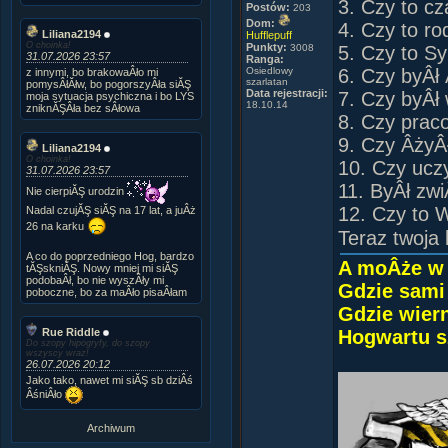
3. Czy to cz
Postów:
203
Dom:
4. Czy to ro
Liliana2194
Hufflepuff
O choinka!
Punkty:
3008
5. Czy to Sy
31.07.2026 23:57
Ranga:
Osiedlowy
6. Czy byÂł
z innymi, bo brakowaÂło mi
szarlatan
pomysÂłĂłw, bo pogorszyÂła siĂŞ
Data rejestracji:
7. Czy byÂł
moja sytuacja psychiczna i bo LYS
18.10.14
zniknĂŞÂła bez sÂłowa
8. Czy prac
9. Czy ÂżyÂ
Liliana2194
O choinka!
10. Czy ucz
31.07.2026 23:57
11. ByÂł zw
Nie cierpiĂŞ urodzin
12. Czy to 
Nadal czujĂŞ siĂŞ na 17 lat, a juÂż
26 na karku
Teraz twoja 
A co do poprzedniego Hog, bardzo
A moÂże w H
tĂŞskniĂŞ. Nowy mniej mi siĂŞ
podobaÂł, bo nie wyszÂły mi
Gdzie sami
poboczne, bo za maÂło pisaÂłam
Gdzie wiern
Rue Riddle
Hogwartu s
Do szopy hipogryfy, do szopy
wszyscy wraz!
26.07.2026 20:12
Jako tako, nawet mi siĂŞ sb dziÂś
ÂśniÂło
Archiwum