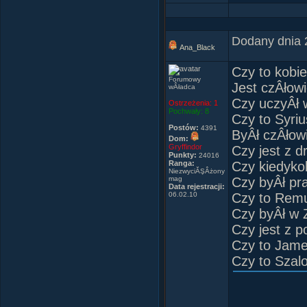
- Geniusz,
Dodany dnia 
Ana_Black
Czy to kobi
Forumowy
Jest czÂłow
wÂładca
Czy uczyÂł 
Ostrzeżenia:
1
Pochwały:
8
Czy to Syri
Postów:
4391
ByÂł czÂłow
Dom:
Gryffindor
Czy jest z d
Punkty:
24016
Ranga:
Czy kiedyko
NiezwyciĂŞÂżony
mag
Czy byÂł p
Data rejestracji:
06.02.10
Czy to Remu
Czy byÂł w 
Czy jest z p
Czy to Jam
Czy to Szal