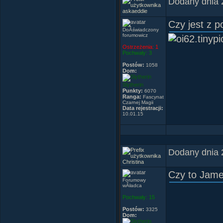
Dodany dnia 
askaeddie
Czy jest z p
DoÂświadczony
forumowicz
Ostrzeżenia:
1
Pochwały:
3
Postów:
1058
Dom:
Slytherin
Punkty:
6070
Ranga:
Fascynat
Czarnej Magii
Data rejestracji:
10.01.15
Dodany dnia 
Ni
Christina
Czy to Jam
Forumowy
wÂładca
Pochwały:
15
Postów:
3325
Dom: