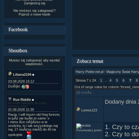
Zarejestruj się
Nie możesz się zalogować?
Poproś o
nowe hasło
Facebook
Shoutbox
Musisz się zalogować aby wysłać
Zobacz temat
wiadomość.
Harry-Potter.net.pl - Magiczny Świat Harr
Liliana2194
O choinka!
Strona 7 z 24:
1
...
4
5
6
7
8
03.08.2026 15:12
DziĂŞki
Out of range value for column 'thread_view
21 pytaĂą
Rue Riddle
Dodany dnia 
Do szopy hipogryfy, do szopy
wszyscy wraz!
01.08.2026 11:39
Lumos123
Racja, I will mourn old Hog forever,
to juÂż nie byÂło to samo :v
I mimo Âże ciĂŞÂżko w te
1. Czy to c
urodziny, to i tak wszystkiego naj
naj, 17 moÂżna mieĂŚ do 40 na
Forumowicz junior
2. Czy to d
spokojnie