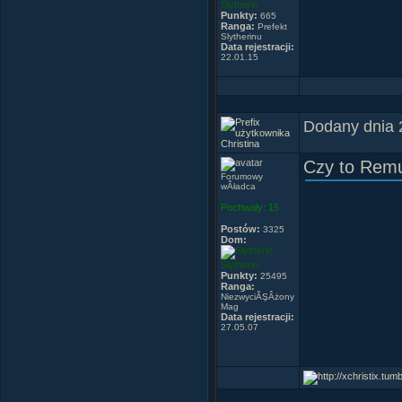
Slytherin
Punkty:
665
Ranga:
Gne - Twoje
Prefekt
Slytherinu
Data rejestracji:
22.01.15
Dodany dnia 
Christina
Czy to Rem
Forumowy
wÂładca
Pochwały:
15
Postów:
3325
Dom:
Slytherin
Punkty:
25495
Ranga:
NiezwyciĂŞÂżony
Mag
Data rejestracji:
27.05.07