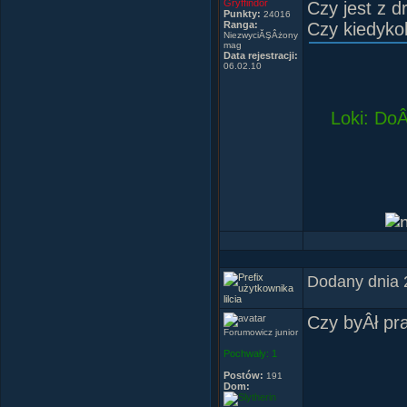
Gryffindor
Czy jest z d
Punkty:
24016
Ranga:
Czy kiedyko
NiezwyciĂŞÂżony
mag
Data rejestracji:
06.02.10
Loki: DoÂ
Dodany dnia 
lilcia
Czy byÂł p
Forumowicz junior
Pochwały:
1
Postów:
191
Dom: