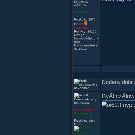
Forumowy
wÂładca
Pochwały:
19
Postów:
2670
Dom:
Gryffindor
Punkty:
20150
Ranga:
NiezwyciĂŞÂżony
mag
Data rejestracji:
01.12.12
- Och, jest
mieliÂśmy p
Dodany dnia 
Raz... - Alb
askaeddie
ByÂł czÂłow
DoÂświadczony
forumowicz
Ostrzeżenia:
1
Pochwały:
3
-LubiĂŞ kac
Ni
siedzieli 
Postów:
1058
Dom:
mnie namĂł
Slytherin