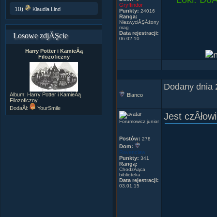
Gryffindor
10)
Klaudia Lind
Punkty:
24016
Ranga:
NiezwyciĂŞÂżony
mag
Wiersz o m
Data rejestracji:
Losowe zdjĂŞcie
-Brat Zacha
06.02.10
Lumos nasza
Braci. Co o
Harry Potter i KamieĂą
MÂądra, zdo
Filozoficzny
-A istnieje
A przynajmni
CĂłÂż, nie w
Dodany dnia 
Zadaje wred
Album:
Harry Potter i KamieĂą
Blanco
I co myÂśli
Filozoficzny
DodaÂł:
YourSmile
Mimo tego p
Jest czÂłow
Mimo, Âże o
Forumowicz junior
ÂŚwietny me
Postów:
278
Najlepszym,
Dom:
Ravenclaw
To miaÂła b
Punkty:
341
Ranga:
Lecz niech 
ChodzÂąca
biblioteka
Data rejestracji:
03.01.15