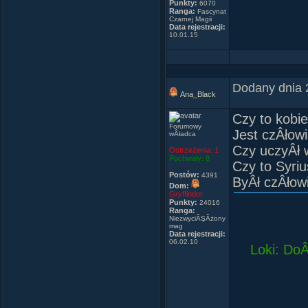
rasĂŞ kacz
Punkty:
6070
Ranga:
Fascynat
-I zjadÂły 
Czarnej Magii
Data rejestracji:
10.01.15
Dodany dnia 
Ana_Black
Czy to kobi
Forumowy
Jest czÂłow
wÂładca
Czy uczyÂł 
Ostrzeżenia:
1
Pochwały:
8
Czy to Syri
Maybe, you 
Postów:
4391
ByÂł czÂłow
Did it ever
Dom:
Gryffindor
Punkty:
24016
Ranga:
NiezwyciĂŞÂżony
mag
Data rejestracji:
06.02.10
Loki: DoÂ