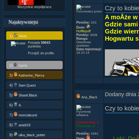
Mimo, Âże o
Czy to kobi
Wszystkie współprace
Forumowicz junior
ÂŚwietny me
A moÂże w H
Najlepszym,
Najaktywniejsi
Postów:
203
Gdzie sami
To miaÂła b
Dom:
Gdzie wiern
Hufflepuff
Lecz niech 
Punkty:
3008
1)
Alette
Hogwartu s
Ranga:
Osiedlowy
Posiada
59643
szarlatan
punktów.
Data rejestracji:
18.10.14
Przejdź do profilu
2)
fuerte
3)
Katherine_Pierce
To, Âże tw
4)
Sam Quest
tak upoÂśle
Dodany dnia 
5)
Shanti Black
Ana_Black
6)
A.
Czy to kobi
Forumowy
7)
monciakund
wÂładca
- Diabelski
Ostrzeżenia:
1
8)
ania919
zapal coÂś!
Pochwały:
8
rĂŞce. - 
Postów:
4391
9)
ulka_black_potter
Loki: DoÂ
Dom: