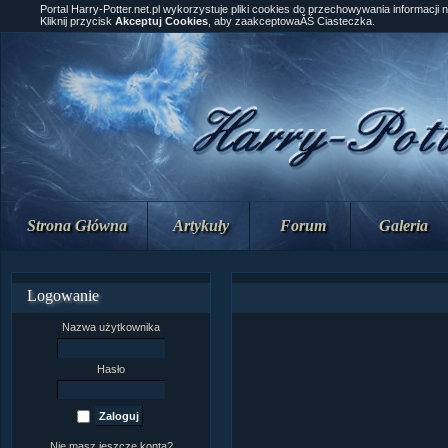
Portal Harry-Potter.net.pl wykorzystuje pliki cookies do przechowywania informacji 
Kliknij przycisk
Akceptuj Cookies
, aby zaakceptowaĂŚ Ciasteczka.
Strona Główna
Artykuły
Forum
Galeria
Logowanie
Nazwa użytkownika
Hasło
Nie masz jeszcze konta?