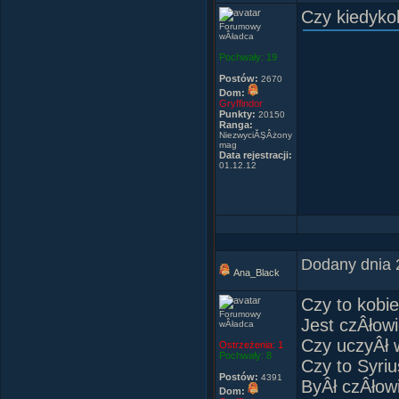
Czy kiedyko
Forumowy
wÂładca
Pochwały:
19
Postów:
2670
Dom:
Gryffindor
Punkty:
20150
Ranga:
NiezwyciĂŞÂżony
mag
Data rejestracji:
01.12.12
Dodany dnia 
Ana_Black
Czy to kobi
Forumowy
Jest czÂłow
wÂładca
Czy uczyÂł 
Ostrzeżenia:
1
Pochwały:
8
Czy to Syri
Postów:
4391
ByÂł czÂłow
Dom: