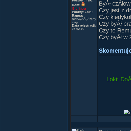
Postów:
4391
ByÂł czÂłow
Dom:
Gryffindor
Czy jest z d
Punkty:
24016
Ranga:
Czy kiedyko
NiezwyciĂŞÂżony
mag
Czy byÂł p
Data rejestracji:
06.02.10
Czy to Remu
Czy byÂł w 
Skomentujc
Loki: DoÂ