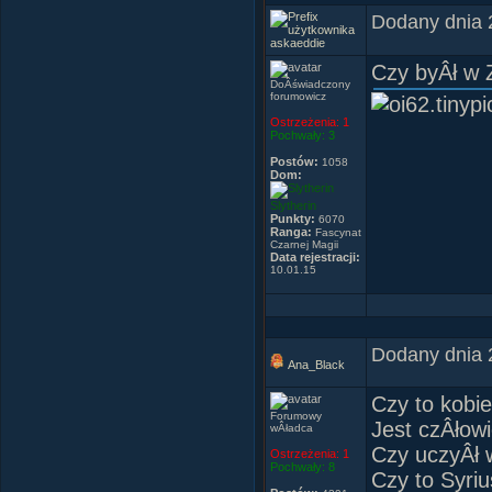
Dodany dnia 
askaeddie
Czy byÂł w 
DoÂświadczony
forumowicz
Ni
Ostrzeżenia:
1
Pochwały:
3
Postów:
1058
Dom:
Slytherin
Punkty:
6070
Ranga:
Fascynat
Czarnej Magii
Data rejestracji:
10.01.15
Dodany dnia 
Ana_Black
Czy to kobi
Forumowy
Jest czÂłow
wÂładca
Czy uczyÂł 
Ostrzeżenia:
1
Pochwały:
8
Czy to Syri