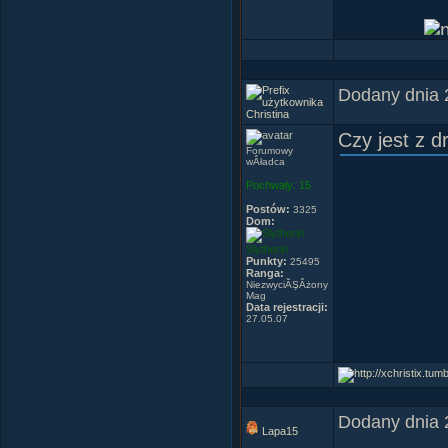
Dodany dnia 
Christina
Czy jest z d
Forumowy
wÂładca
Ni
Pochwały:
15
Postów:
3325
Dom:
Slytherin
Punkty:
25495
Ranga:
NiezwyciĂŞÂżony
Mag
Data rejestracji:
27.05.07
Dodany dnia 
Lapa15