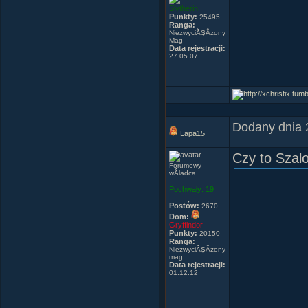
Slytherin
Punkty:
25495
Ranga:
NiezwyciĂŞÂżony
Mag
Data rejestracji:
27.05.07
Dodany dnia 
Lapa15
Czy to Szal
Forumowy
wÂładca
Pochwały:
19
Postów:
2670
Dom:
Gryffindor
Punkty:
20150
Ranga:
NiezwyciĂŞÂżony
mag
Data rejestracji:
01.12.12