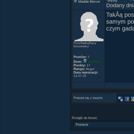
Maddie Mercer
Dodany dni
TakÂą pos
samym poc
czym gad
PoczÂątkujÂący
forumowicz
Postów:
7
Dom:
Slytherin
Punkty:
17
Ranga:
Mugol
Data rejestracji:
14.07.16
Podziel się z innymi:
"We've all
Przejdź do forum: