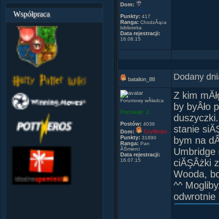
Dom:
Ravenclaw
Współpraca
Punkty:
417
Ranga:
ChodzÂąca
biblioteka
Data rejestracji:
16.08.15
Dodany dni
batalion_88
Z kim mĂł
Forumowy wÂładca
by byÂło p
Pochwały:
2
duszyczki
Postów:
4036
stanie siĂ
Dom:
Gryffindor
Punkty:
31890
bym na dÂ
Ranga:
Pan
ÂŚmierci
Umbridge
Data rejestracji:
16.07.15
ciĂŞÂżki z
Wooda, bo
^^ Moglib
odwrotnie 