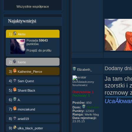
Wszystkie współprace
Najaktywniejsi
1)
Alette
Posiada
59643
punktów.
Przejdź do profilu
2)
fuerte
Dodany dni
Elizabeth_
3)
Katherine_Pierce
Ja tam ch
4)
Sam Quest
DoÂświadczony
szorstki i
forumowicz
5)
Shanti Black
rozmowy z
Ostrzeżenia:
1
Pochwały:
5
6)
UcaÂłowan
A.
Postów:
850
Dom:
Slytherin
7)
monciakund
Punkty:
12302
Ranga:
Wielki Mag
Data rejestracji:
8)
ania919
23.05.15
9)
ulka_black_potter