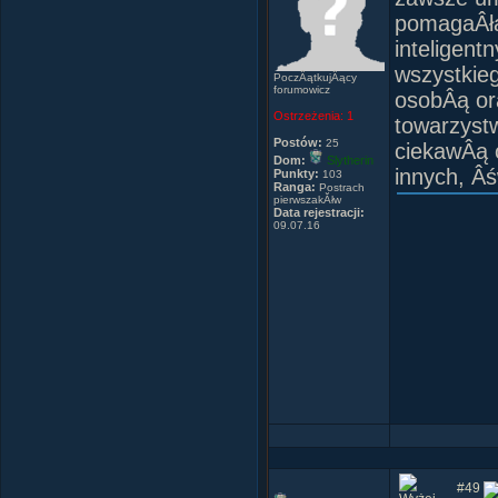
pomagaÂła
inteligent
wszystkie
PoczÂątkujÂący
forumowicz
osobÂą or
Ostrzeżenia:
1
towarzyst
Postów:
25
ciekawÂą 
Dom:
Slytherin
innych, Âś
Punkty:
103
Ranga:
Postrach
pierwszakĂłw
Data rejestracji:
09.07.16
#49