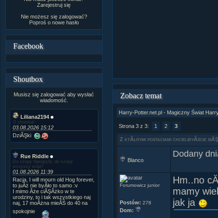
Zarejestruj się
Nie możesz się zalogować?
Poproś o
nowe hasło
Facebook
Shoutbox
Musisz się zalogować aby wysłać
Zobacz temat
wiadomość.
Harry-Potter.net.pl - Magiczny Świat Harr
Liliana2194
O choinka!
Strona 3 z 3:
1
2
3
03.08.2026 15:12
DziĂŞki
Z ktĂłrymi postaciami chcielibyÂście si
Dodany dni
Rue Riddle
Blanco
Do szopy hipogryfy, do szopy
wszyscy wraz!
01.08.2026 11:39
Hm..no cĂ
Racja, I will mourn old Hog forever,
to juÂż nie byÂło to samo :v
Forumowicz junior
mamy wiel
I mimo Âże ciĂŞÂżko w te
urodziny, to i tak wszystkiego naj
jak ja
Postów:
naj, 17 moÂżna mieĂŚ do 40 na
278
Dom:
spokojnie
Ravenclaw