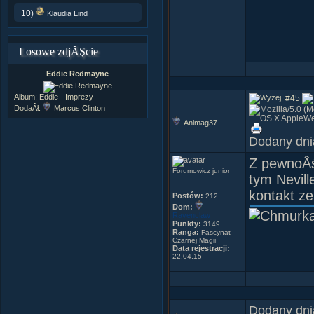
10)
Klaudia Lind
Losowe zdjĂŞcie
Eddie Redmayne
Album:
Eddie - Imprezy
#45
DodaÂł:
Marcus Clinton
Animag37
Oda do E
Dodany dni
(trzymajcie
Z pewnoÂś
Elizabeth,
Forumowicz junior
tym Nevil
Ty jesteÂś
kontakt z
Postów:
212
Jak mocn
Dom:
ten tylko 
Ravenclaw
Punkty:
3149
Kto wie, j
Ranga:
Fascynat
Czarnej Magii
Zielony i 
Data rejestracji:
22.04.15
O zgrozo 
Uwielbias
Co rodzic 
Dodany dni
O rety!