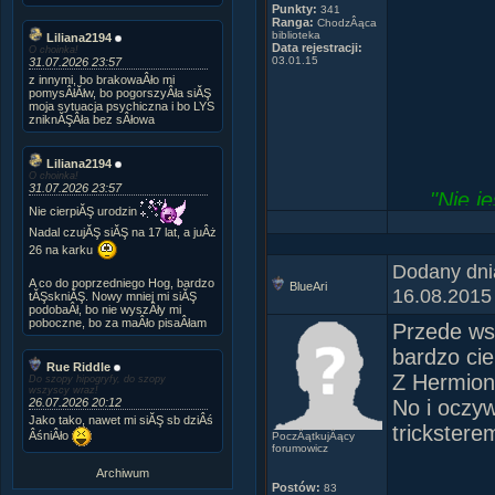
Punkty:
341
Ranga:
ChodzÂąca
biblioteka
Liliana2194
Data rejestracji:
O choinka!
03.01.15
31.07.2026 23:57
z innymi, bo brakowaÂło mi
pomysÂłĂłw, bo pogorszyÂła siĂŞ
moja sytuacja psychiczna i bo LYS
zniknĂŞÂła bez sÂłowa
Liliana2194
O choinka!
31.07.2026 23:57
"Nie j
Nie cierpiĂŞ urodzin
Nadal czujĂŞ siĂŞ na 17 lat, a juÂż
26 na karku
Dodany dni
A co do poprzedniego Hog, bardzo
BlueAri
16.08.2015
tĂŞskniĂŞ. Nowy mniej mi siĂŞ
podobaÂł, bo nie wyszÂły mi
poboczne, bo za maÂło pisaÂłam
Przede ws
bardzo ci
Rue Riddle
Z Hermion
Do szopy hipogryfy, do szopy
wszyscy wraz!
26.07.2026 20:12
No i oczy
Jako tako, nawet mi siĂŞ sb dziÂś
trickstere
ÂśniÂło
PoczÂątkujÂący
forumowicz
Archiwum
Postów:
83