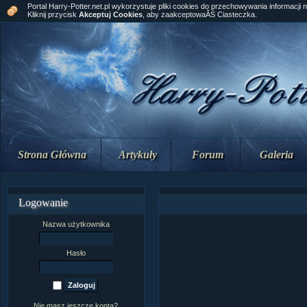
Portal Harry-Potter.net.pl wykorzystuje pliki cookies do przechowywania informacji 
Kliknij przycisk
Akceptuj Cookies
, aby zaakceptowaĂŚ Ciasteczka.
Strona Główna
Artykuły
Forum
Galeria
Logowanie
Nazwa użytkownika
Hasło
Nie masz jeszcze konta?