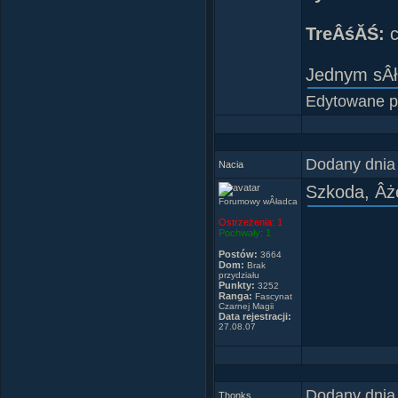
TreÂśĂŚ:
c
Jednym sÂł
Edytowane 
Dodany dnia
Nacia
Szkoda, Âże
Forumowy wÂładca
Ostrzeżenia:
1
Pochwały:
1
Postów:
3664
Dom:
Brak
przydziału
Punkty:
3252
Ranga:
Fascynat
Czarnej Magii
Data rejestracji:
27.08.07
Dodany dnia
Thonks