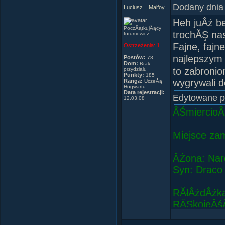
Dodany dnia
Luciusz _ Malfoy
MĂłj nick j
Heh juÂż be
pisaĂŚ nimf
PoczÂątkujÂący
trochĂŞ nas
forumowicz
Fajne, fajne
Ostrzeżenia:
1
najlepszym
Postów:
78
Dom:
Brak
to zabroni
przydziału
Punkty:
185
wygrywali 
Ranga:
UczeĂą
Hogwartu
Data rejestracji:
Edytowane 
12.03.08
ÂŚmiercioÂ
Miejsce zam
ÂŻona: Nar
Syn: Draco
RĂłÂżdÂźka:
RĂŞkojeÂś