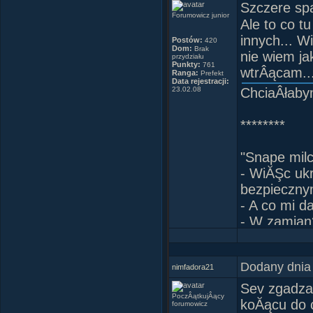
Szczere spa
Forumowicz junior
Ale to co t
innych... W
Postów:
420
Dom:
Brak
nie wiem ja
przydziału
Punkty:
761
wtrÂącam..
Ranga:
Prefekt
Data rejestracji:
23.02.08
ChciaÂłaby
********
"Snape milc
- WiĂŞc ukr
bezpieczny
- A co mi d
- W zamian?
********
Dodany dnia
nimfadora21
"SzpiegowaÂ
Sev zgadzam
PoczÂątkujÂący
Âżycie, a w
koĂącu do c
forumowicz