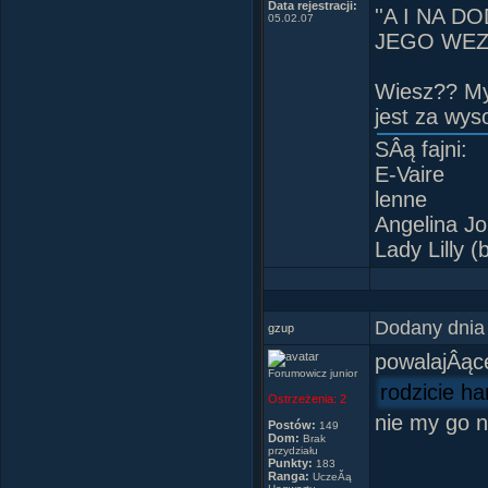
Data rejestracji:
''A I NA 
05.02.07
JEGO WEZA
Wiesz?? My
jest za wys
SÂą fajni:
E-Vaire
lenne
Angelina J
Lady Lilly (
Dodany dnia
gzup
powalajÂące 
Forumowicz junior
rodzicie ha
Ostrzeżenia:
2
nie my go ni
Postów:
149
Dom:
Brak
przydziału
Punkty:
183
Ranga:
UczeĂą