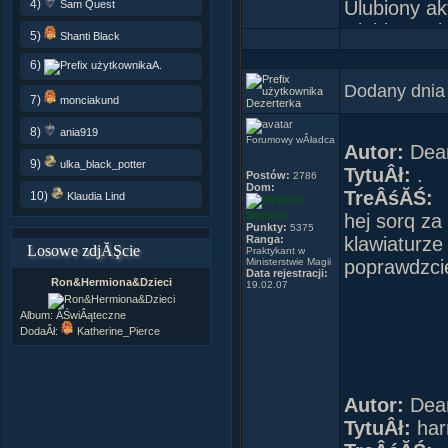
4)
Ulubiony ak
Sam Quest
Ulubiona a
5)
Shanti Black
Wymarzona 
6)
A.
RĂłÂżdÂżka:
Dodany dnia
Ulubiony na
7)
monciakund
Dezerterka
Patronus: K
8)
ania919
Forumowy wÂładca
Animag: Sa
Autor:
Dea
9)
ulka_black_potter
Dom: Gryff
TytuÂł:
.
Postów:
2786
Dom:
Ulubiony kol
TreÂśĂŚ:
10)
Klaudia Lind
Slytherin
hej sorq za
Punkty:
5375
Ranga:
klawiaturze
Losowe zdjĂŞcie
Praktykant w
Ministerstwie Magii
poprawdzcie
Data rejestracji:
Ron&Hermiona&Dzieci
19.02.07
Album:
ÂŚwiÂąteczne
DodaÂł:
Katherine_Pierce
MĂłj nick j
pisaĂŚ nimf
Autor:
Dea
TytuÂł:
har