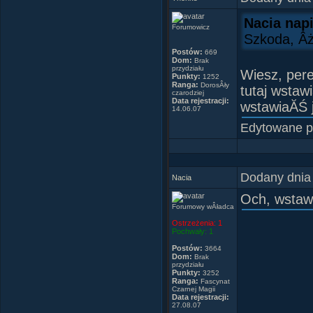
Nacia nap
Forumowicz
Szkoda, Âż
Postów:
669
Dom:
Brak
przydziału
Wiesz, pere
Punkty:
1252
Ranga:
DorosÂły
tutaj wstaw
czarodziej
Data rejestracji:
wstawiaĂŚ j
14.06.07
Edytowane 
Dodany dnia
Nacia
Och, wstawi
Forumowy wÂładca
Ostrzeżenia:
1
Pochwały:
1
Postów:
3664
Dom:
Brak
przydziału
Punkty:
3252
Ranga:
Fascynat
Czarnej Magii
Data rejestracji:
27.08.07