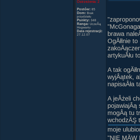
Ostrzeżenia:
2
Postów:
85
Dom:
Brak
przydziału
"zaproponow
Punkty:
348
Ranga:
UczeĂą
"McGonagall
Hogwartu
Data rejestracji:
brawa naleÂ
27.12.07
OgĂłlnie to
zakoĂączen
artykuÂłu t
A tak ogĂłln
wyjÂątek, 
napisaÂła t
A jeÂżeli c
pojawiajÂą 
mogÂą tu tr
wchodzĂŞ tu
moje ulubi
"NIE MĂW