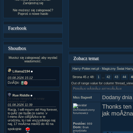
Zarejestruj się
Nie możesz się zalogować?
Poproś o
nowe hasło
Facebook
Shoutbox
Musisz się zalogować aby wysłać
Zobacz temat
wiadomość.
Harry-Potter.net.pl - Magiczny Świat Harr
Liliana2194
O choinka!
Strona 45 z 48:
1
...
42
43
44
4
03.08.2026 15:12
DziĂŞki
Out of range value for column 'thread_view
PereÂłki wÂśrĂłd artykuÂłĂłw
Rue Riddle
Dodany dnia
Miss Bagwell
Do szopy hipogryfy, do szopy
wszyscy wraz!
01.08.2026 11:39
Thonks ten 
Racja, I will mourn old Hog forever,
DoÂświadczony
jak moÂżna 
to juÂż nie byÂło to samo :v
forumowicz
I mimo Âże ciĂŞÂżko w te
urodziny, to i tak wszystkiego naj
Postów:
naj, 17 moÂżna mieĂŚ do 40 na
869
Dom:
Brak
spokojnie
przydziału