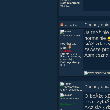
Hogwartu
Data rejestracji:
05.04.07
Dodany dnia
fan Lupina
Ja teÂż nie
Forumowicz junior
normalnie
siĂŞ zdarzy
Postów:
223
Dom:
zawsze proÂ
Gryffindor
Punkty:
3941
Âśmieszna.
Ranga:
ÂŚwietny
czarodziej
Data rejestracji:
03.08.07
Dodany dnia
Ginny_Weasley12
O boÂże x
Forumowy wÂładca
PrzeczytaÂła
Pochwały:
2
AÂż siĂŞ d