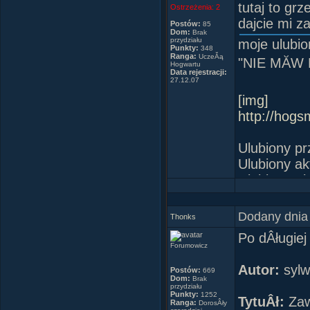
A teraz mĂł
tutaj to grz
Ostrzeżenia:
2
- To bardzo
dajcie mi z
Postów:
85
Dom:
Brak
do tego, b
przydziału
moje ulubi
Punkty:
348
-Jego lose
Ranga:
UczeĂą
"NIE MĂW
Hogwartu
Z koĂąca je
Data rejestracji:
27.12.07
podÂłodze, 
Od c
patrzyÂł, a
[img]
odwrĂłciÂł 
http://hogs
- Przez te w
- Zawsze.
Ulubiony p
Ulubiony ak
Ulubiona a
Wymarzona 
RĂłÂżdÂżka:
Dodany dnia
Thonks
Ulubiony na
Po dÂługiej
Patronus: K
Forumowicz
Animag: Sa
Autor:
sylw
Postów:
669
Dom: Gryff
Dom:
Brak
przydziału
Ulubiony kol
Punkty:
1252
TytuÂł:
Zawo
Ranga:
DorosÂły