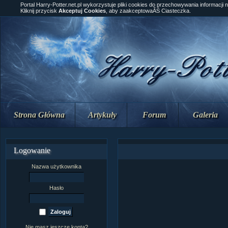
Portal Harry-Potter.net.pl wykorzystuje pliki cookies do przechowywania informacji 
Kliknij przycisk
Akceptuj Cookies
, aby zaakceptowaĂŚ Ciasteczka.
Strona Główna
Artykuły
Forum
Galeria
Logowanie
Nazwa użytkownika
Hasło
Nie masz jeszcze konta?