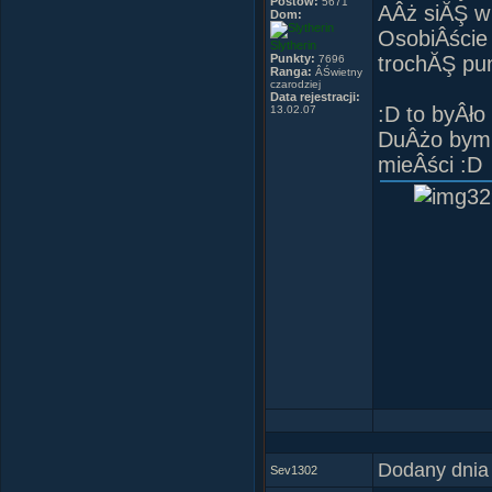
Postów:
5671
AÂż siĂŞ w 
Dom:
OsobiÂście 
Slytherin
Punkty:
trochĂŞ pu
7696
Ranga:
ÂŚwietny
czarodziej
Data rejestracji:
:D to byÂło
13.02.07
DuÂżo bym j
mieÂści :D
Jestem fa
Dodany dnia
Sev1302