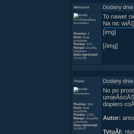
Dodany dnia
Martussxd
To nawet ni
PoczÂątkujÂący
Na nic wiĂŞ
forumowicz
[img]
Postów:
2
Dom:
Brak
przydziału
Punkty:
370
[/img]
Ranga:
UczeĂą
Hogwartu
Data rejestracji:
23.01.08
Dodany dnia
Thonks
No po pros
Forumowicz
umieÂściĂŚ.
dopiero co
Postów:
669
Dom:
Brak
przydziału
Punkty:
1252
Autor:
ant
Ranga:
DorosÂły
czarodziej
Data rejestracji:
14.06.07
TytuÂł:
niu