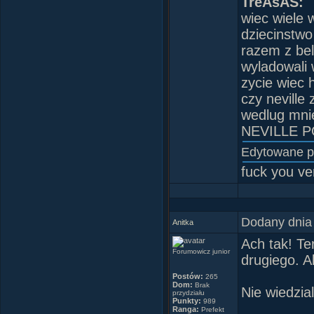
TreÂśĂŚ:
wiec wiele 
dziecinstwo
razem z bel
wyladowali 
zycie wiec h
czy neville
wedlug mni
NEVILLE 
Edytowane 
fuck you v
Dodany dnia
Anitka
Ach tak! Te
Forumowicz junior
drugiego. Al
Postów:
265
Dom:
Brak
Nie wiedzial
przydziału
Punkty:
989
Ranga:
Prefekt