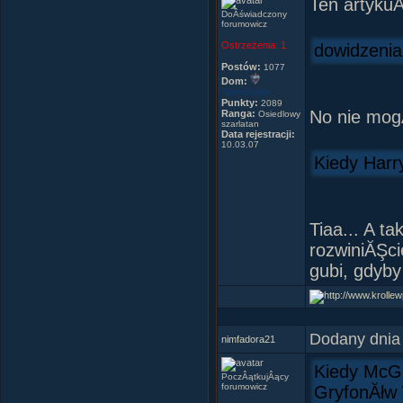
Ten artykuÂ
DoÂświadczony
forumowicz
Ostrzeżenia:
1
dowidzenia
Postów:
1077
Dom:
Ravenclaw
Punkty:
2089
No nie mog
Ranga:
Osiedlowy
szarlatan
Data rejestracji:
10.03.07
Kiedy Harry
Tiaa... A t
rozwiniĂŞci
gubi, gdyb
Dodany dnia
nimfadora21
Kiedy McGo
PoczÂątkujÂący
forumowicz
GryfonĂłw 