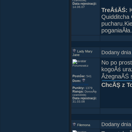
czarodziej
Data rejestracji:
14.06.07
TreÂśĂŚ:
K
Quidditcha
pucharu.Kie
poganiaÂła.
MĂłj nick j
pisaĂŚ nimf
Dodany dnia
Lady Mary
Jane
No po pros
Forumowicz
kogoÂś uraz
ÂżegnaĂŚ s
Postów:
541
Dom:
ChcĂŞ z To
Ravenclaw
Punkty:
1379
Ranga:
DorosÂły
czarodziej
Data rejestracji:
31.03.08
Dodany dnia
Filemona