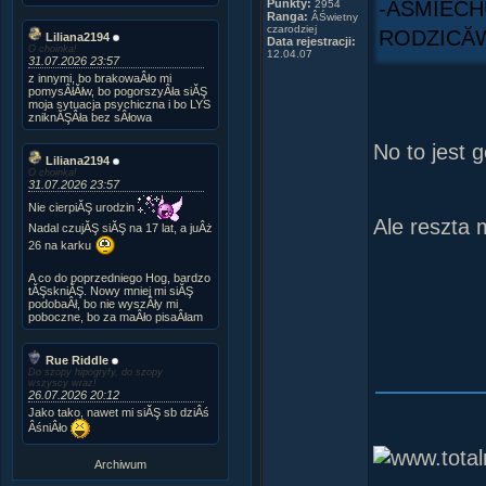
Punkty:
-ÂŚMIECH
2954
Ranga:
ÂŚwietny
czarodziej
RODZICĂW
Liliana2194
Data rejestracji:
O choinka!
12.04.07
31.07.2026 23:57
z innymi, bo brakowaÂło mi
pomysÂłĂłw, bo pogorszyÂła siĂŞ
moja sytuacja psychiczna i bo LYS
zniknĂŞÂła bez sÂłowa
No to jest g
Liliana2194
O choinka!
31.07.2026 23:57
Nie cierpiĂŞ urodzin
Ale reszta 
Nadal czujĂŞ siĂŞ na 17 lat, a juÂż
26 na karku
A co do poprzedniego Hog, bardzo
tĂŞskniĂŞ. Nowy mniej mi siĂŞ
podobaÂł, bo nie wyszÂły mi
poboczne, bo za maÂło pisaÂłam
Rue Riddle
Do szopy hipogryfy, do szopy
wszyscy wraz!
26.07.2026 20:12
Jako tako, nawet mi siĂŞ sb dziÂś
ÂśniÂło
Archiwum