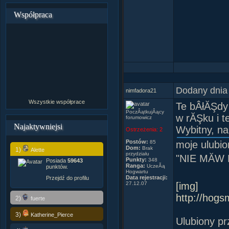
Współpraca
Dodany dnia
nimfadora21
Wszystkie współprace
Te bÂłĂŞdy 
PoczÂątkujÂący
w rĂŞku i t
forumowicz
Najaktywniejsi
Wybitny, na
Ostrzeżenia:
2
Postów:
85
moje ulubi
Dom:
Brak
1)
Alette
przydziału
"NIE MĂW
Punkty:
348
Posiada
59643
Ranga:
UczeĂą
punktów.
Hogwartu
Data rejestracji:
Przejdź do profilu
27.12.07
[img]
http://hogs
2)
fuerte
3)
Katherine_Pierce
Ulubiony p