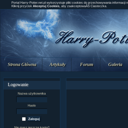
Portal Harry-Potter.net.pl wykorzystuje pliki cookies do przechowywania informacji 
Kliknij przycisk
Akceptuj Cookies
, aby zaakceptowaĂŚ Ciasteczka.
Strona Główna
Artykuły
Forum
Galeria
Logowanie
Nazwa użytkownika
Hasło
Nie masz jeszcze konta?