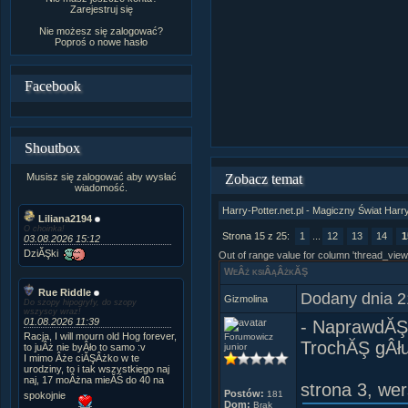
Zarejestruj się
Nie możesz się zalogować?
Poproś o
nowe hasło
Facebook
Shoutbox
Musisz się zalogować aby wysłać
Zobacz temat
wiadomość.
Harry-Potter.net.pl - Magiczny Świat Harr
Liliana2194
O choinka!
Strona 15 z 25:
1
...
12
13
14
1
03.08.2026 15:12
DziĂŞki
Out of range value for column 'thread_view
WeÂź ksiÂąÂżkĂŞ
Rue Riddle
Dodany dnia 2
Gizmolina
Do szopy hipogryfy, do szopy
wszyscy wraz!
01.08.2026 11:39
- NaprawdĂŞ 
Racja, I will mourn old Hog forever,
Forumowicz
TrochĂŞ gÂłu
to juÂż nie byÂło to samo :v
junior
I mimo Âże ciĂŞÂżko w te
urodziny, to i tak wszystkiego naj
naj, 17 moÂżna mieĂŚ do 40 na
strona 3, wer
Postów:
181
spokojnie
Dom:
Brak