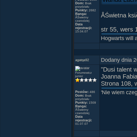
Dom:
Brak
przydziału
Punkty:
2682
Ranga:
ÂŚwietna ksi
ÂŚwietny
czarodziej
Data
rejestracji:
str 55, wers 
15.04.07
Hogwarts will
Dodany dnia 2
agatqa92
"Dusi talent 
Forumowicz
Joanna Fabia
junior
Strona 108, 
'Nie wiem cze
Postów:
486
Dom:
Brak
przydziału
Punkty:
1509
Ranga:
ÂŚwietny
czarodziej
Data
rejestracji:
01.07.07