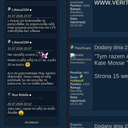
WWW.VERIT
przydziału
Punkty:
1629
Ranga:
Liliana2194
ÂŚwietny
O choinka!
czarodziej
31.07.2026 23:57
Data
z innymi, bo brakowaÂło mi
rejestracji:
pomysÂłĂłw, bo pogorszyÂła siĂŞ
20.02.08
moja sytuacja psychiczna i bo LYS
zniknĂŞÂła bez sÂłowa
Liliana2194
O choinka!
Dodany dnia 2
FleurEvans
31.07.2026 23:57
Nie cierpiĂŞ urodzin
"Tym razem A
DoÂświadczony
Nadal czujĂŞ siĂŞ na 17 lat, a juÂż
Kate Mosse "
forumowicz
26 na karku
Postów:
960
A co do poprzedniego Hog, bardzo
Strona 15 we
tĂŞskniĂŞ. Nowy mniej mi siĂŞ
Dom:
podobaÂł, bo nie wyszÂły mi
Hufflepuff
poboczne, bo za maÂło pisaÂłam
Punkty:
1352
Ranga:
DorosÂły
czarodziej
Rue Riddle
Data
Do szopy hipogryfy, do szopy
rejestracji:
wszyscy wraz!
26.07.2026 20:12
10.01.08
Jako tako, nawet mi siĂŞ sb dziÂś
ÂśniÂło
Archiwum
Expecto
Dodany dnia 2