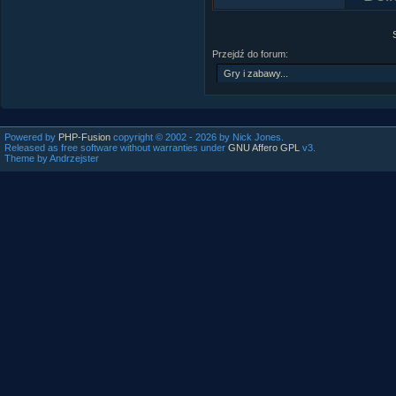
Where is my m
Way out in the
With your feet
Przejdź do forum:
Try this trick a
Your head will c
And you'll ask 
Where is my m
Powered by
PHP-Fusion
copyright © 2002 - 2026 by Nick Jones.
Way out in the
Released as free software without warranties under
GNU Affero GPL
v3.
With your feet
Theme by Andrzejster
Try this trick a