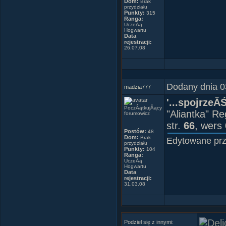
Dom:
Brak
niÂą oczami,
przydziału
Punkty:
315
Ona nie widz
Ranga:
Paktofonika
UczeĂą
- Nie. - odp
Hogwartu
Data
sÂłuchasz.
rejestracji:
26.07.08
Placebo, Wh
Dodany dnia 0
madzia777
'...spojrzeĂ
Stop
PoczÂątkujÂący
"Aliantka" R
forumowicz
With your feet
str.
66
, wers
Try this trick a
Postów:
48
Dom:
Brak
Your head will c
Edytowane pr
przydziału
Punkty:
104
And you'll ask 
Ranga:
Where is my m
UczeĂą
Hogwartu
Way out in the
Data
rejestracji:
I was swimmin
31.03.08
Animals were h
Except for little
When they told 
Podziel się z innymi: