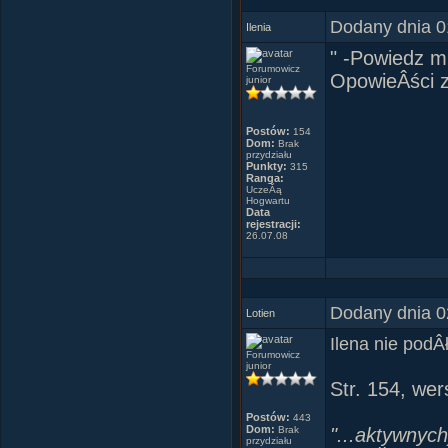
"Nie wiedzi
Dodany dnia 0
nie wiedzi
Ilenia
palce, p
" -Powiedz mi
Forumowicz
niewidkĂŞ
OpowieÂści z
junior
rozwarte cza
coÂś powiedz
Postów:
154
i prz
Dom:
Brak
przydziału
Punkty:
315
Ranga:
CoÂś z niego 
UczeĂą
Hogwartu
coÂś srebr
Data
rejestracji:
26.07.08
Hermiona
butelkĂŞ. 
peÂłna, uch
Dodany dnia 0
Lotien
Ilena nie podÂ
Forumowicz
junior
Zielone 
Str. 154, wer
znikÂło, sta
Postów:
opadÂła z g
443
Dom:
Brak
"...aktywnyc
przydziału