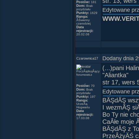
str. 13, wers
Postów:
181
Dom:
Brak
Edytowane pr
przydziału
Punkty:
1629
Ranga:
WWW.VERIT
ÂŚwietny
czarodziej
Data
rejestracji:
20.02.08
Dodany dnia 2
Czarownica17
(...)pani Halin
PoczÂątkujÂący
"Aliantka"
forumowicz
str 17, wers 
Postów:
70
Dom:
Brak
Edytowane pr
przydziału
Punkty:
197
BĂŞdĂŞ wszy
Ranga:
UczeĂą
I wezmĂŞ si
Hogwartu
Data
Bo Ty nie ch
rejestracji:
17.03.08
CaÂłe moje Â
BĂŞdĂŞ z To
PrzeÂżyĂŚ c