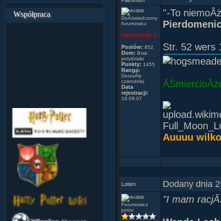
Patronum
''-To niemoÂż
Współpraca
DoÂświadczony
Pierdomenic
forumowicz
Ostrzeżenia:
2
Str. 52 wers 
Postów:
852
Dom:
Brak
przydziału
Punkty:
1455
Ranga:
DorosÂły
czarodziej
ÂŚmiercioÂż
Data
rejestracji:
18.09.07
Auuuu wilko
Ciemny loch
GorÂący pro
TrochĂŞ krwi
Dodany dnia 2
Lotien
W oddali drz
"I mam racjĂ
Forumowicz
junior