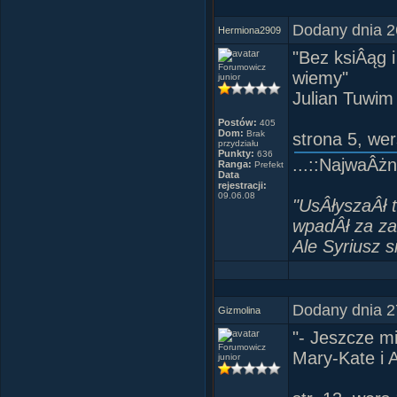
Dodany dnia 2
Hermiona2909
"Bez ksiÂąg 
Forumowicz
wiemy"
junior
Julian Tuwi
Postów:
405
Dom:
Brak
strona 5, wer
przydziału
Punkty:
636
...::NajwaÂżn
Ranga:
Prefekt
Data
rejestracji:
09.06.08
"UsÂłyszaÂł t
wpadÂł za zas
Ale Syriusz s
Dodany dnia 2
Gizmolina
"- Jeszcze mi
Forumowicz
Mary-Kate i 
junior