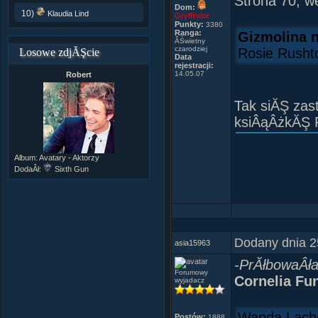
Strona 70, w
Dom:
10)
Klaudia Lind
Gryffindor
Paktofonika
Punkty:
3380
Ranga:
Gizmolina n
ÂŚwietny
czarodziej
Rosie Rushto
Losowe zdjĂŞcie
Data
rejestracji:
14.05.07
Robert
Tak siĂŞ zas
ksiÂąÂżkĂŞ R
Album:
Avatary - Aktorzy
DodaÂł:
Sixth Gun
Dodany dnia 2
asia15963
-PrĂłbowaÂła
Forumowy
Cornelia Fu
wyjadacz
Wanda Lacho
Postów:
1888