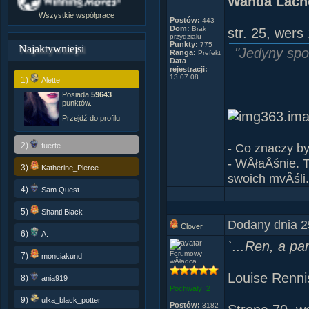
Wanda Lacho
Wszystkie współprace
Postów:
443
Dom:
Brak
str. 25, wers
przydziału
Punkty:
775
Najaktywniejsi
"Jedyny spo
Ranga:
Prefekt
Data
rejestracji:
13.07.08
1)
Alette
Posiada
59643
punktów.
Przejdź do profilu
2)
- Co znaczy b
fuerte
- WÂłaÂśnie. 
3)
Katherine_Pierce
swoich myÂśli.
4)
Sam Quest
pojmujesz, co 
pomocy, bo ni
5)
Shanti Black
- KaÂżdy z nas
Dodany dnia 2
Clover
6)
A.
- Bo wszyscy, 
`...Ren, a p
Paulo Coelh
Forumowy
7)
monciakund
wÂładca
Cytat z ksiÂ
Louise Renn
8)
ania919
Pochwały:
2
9)
ulka_black_potter
Postów:
3182