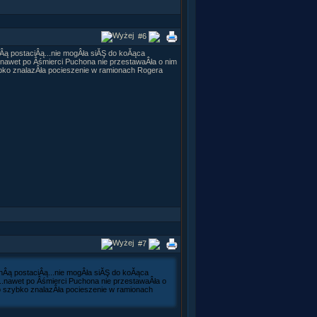
#6
Âą postaciÂą...nie mogÂła siĂŞ do koĂąca
awet po Âśmierci Puchona nie przestawaÂła o nim
zybko znalazÂła pocieszenie w ramionach Rogera
#7
nÂą postaciÂą...nie mogÂła siĂŞ do koĂąca
.nawet po Âśmierci Puchona nie przestawaÂła o
zo szybko znalazÂła pocieszenie w ramionach