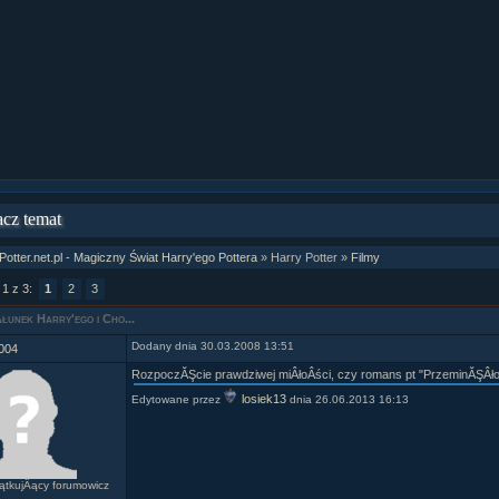
cz temat
Potter.net.pl - Magiczny Świat Harry'ego Pottera
» Harry Potter »
Filmy
 1 z 3:
1
2
3
łunek Harry'ego i Cho...
Dodany dnia 30.03.2008 13:51
004
RozpoczĂŞcie prawdziwej miÂłoÂści, czy romans pt "PrzeminĂŞÂł
losiek13
Edytowane przez
dnia 26.06.2013 16:13
tkujÂący forumowicz