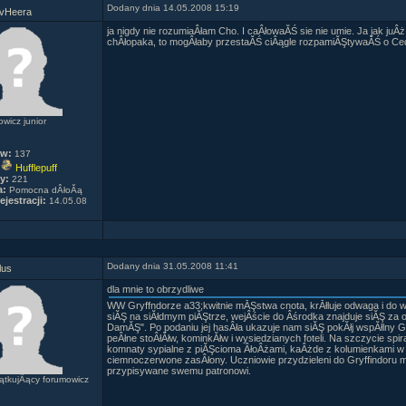
Dodany dnia 14.05.2008 15:19
vHeera
ja nigdy nie rozumiaÂłam Cho. I caÂłowaĂŚ sie nie umie. Ja jak ju
chÂłopaka, to mogÂłaby przestaĂŚ ciÂągle rozpamiĂŞtywaĂŚ o Cedr
wicz junior
ów:
137
Hufflepuff
y:
221
a:
Pomocna dÂłoĂą
ejestracji:
14.05.08
Dodany dnia 31.05.2008 11:41
lus
dla mnie to obrzydliwe
WW Gryffndorze a33;kwitnie mĂŞstwa cnota, krĂłluje odwaga i do 
siĂŞ na siĂłdmym piĂŞtrze, wejÂście do Âśrodka znajduje siĂŞ z
DamĂŞ". Po podaniu jej hasÂła ukazuje nam siĂŞ pokĂłj wspĂłlny G
peÂłne stoÂłĂłw, kominkĂłw i wysiedzianych foteli. Na szczycie spi
komnaty sypialne z piĂŞcioma ÂłoÂżami, kaÂżde z kolumienkami w 
ciemnoczerwone zasÂłony. Uczniowie przydzieleni do Gryffindoru 
przypisywane swemu patronowi.
tkujÂący forumowicz