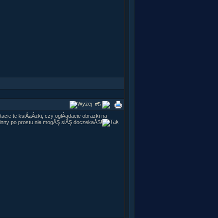
#5
ytacie te ksiÂąÂżki, czy oglÂądacie obrazki na
Ginny po prostu nie mogĂŞ siĂŞ doczekaĂŚ!