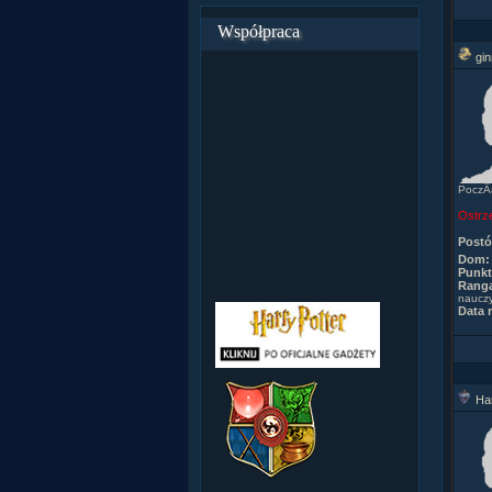
Współpraca
gi
PoczÂą
Ostrz
Post
Dom:
Punkt
Rang
nauczy
Data r
Har