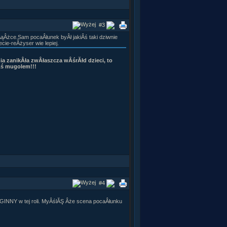
Âświata zniknĂŞÂła w ciemnoÂści, a potem
#3
ÂąÂżce.Sam pocaÂłunek byÂł jakiÂś taki dziwnie
ecie-reÂżyser wie lepiej.
a zanikÂła zwÂłaszcza wÂśrĂłd dzieci, to
Âś mugolem!!!
#4
 GINNY w tej roli. MyÂślĂŞ Âże scena pocaÂłunku