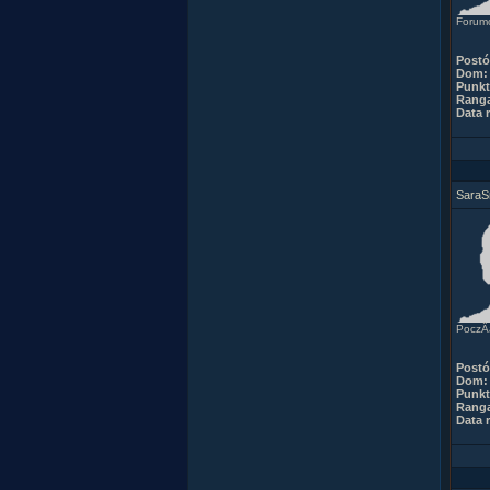
Forumo
Post
Dom:
Punkt
Rang
Data r
SaraS
PoczÂą
Post
Dom:
Punkt
Rang
Data r