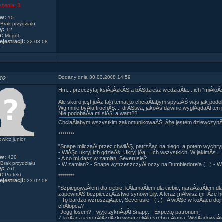
eżenia:
3
ów:
10
Brak przydziału
y:
12
a:
Mugol
ejestracji:
22.03.08
Dodany dnia 30.03.2008 14:59
02
Hm... przeczytaj ksiÂąÂżkĂŞ a bĂŞdziesz wiedziaÂła... ich "miÂłoÂ
Ale skoro jest juÂż taki temat to chciaÂłabym spytaĂŚ was jak po
Wg mnie byÂła trochĂŞ.... drĂŞtwa, jakoÂś dziwnie wyglÂądaÂł ten
Nie podobaÂła mi siĂŞ, a wam??
ChciaÂłabym wszystkim zakomunikowaĂŚ, Âże jestem dziewczynÂą
********
wicz junior
"Snape milczaÂł przez chwilĂŞ, patrzÂąc na niego, a potem wychryp
- WiĂŞc ukryj ich gdzieÂś. Ukryj jÂą... Ich wszystkich. W jakimÂś.
ów:
420
- A co mi dasz w zamian, Severusie?
Brak przydziału
- W zamian? - Snape wytrzeszczyÂł oczy na Dumbledore'a (...) - W
y:
761
a:
Prefekt
********
ejestracji:
23.02.08
"SzpiegowaÂłem dla ciebie, kÂłamaÂłem dla ciebie, naraÂżaÂłem dla 
zapewniĂŚ bezpieczeĂąstwo synowi Lily. A teraz mĂłwisz mi, Âże h
- To bardzo wzruszajÂące, Severusie - (...) - A wiĂŞc w koĂącu do
chÂłopca?
-Jego losem? - wykrzyknÂąÂł Snape. - Expecto patronum!
Z koĂąca jego rĂłÂżdÂżki wystrzeliÂła srebna Âłania. WylÂądowaÂła