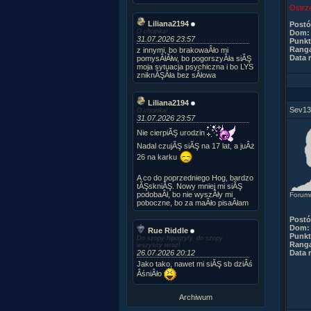
Ostrz
Liliana2194
Post
O choinka!
Dom:
31.07.2026 23:57
Punkt
Rang
z innymi, bo brakowaÂło mi
Data r
pomysÂłĂłw, bo pogorszyÂła siĂŞ
moja sytuacja psychiczna i bo LYS
zniknĂŞÂła bez sÂłowa
Liliana2194
Sev13
O choinka!
31.07.2026 23:57
Nie cierpiĂŞ urodzin
Nadal czujĂŞ siĂŞ na 17 lat, a juÂż
26 na karku
A co do poprzedniego Hog, bardzo
tĂŞskniĂŞ. Nowy mniej mi siĂŞ
podobaÂł, bo nie wyszÂły mi
Forumo
poboczne, bo za maÂło pisaÂłam
Post
Dom:
Rue Riddle
Punkt
Do szopy hipogryfy, do szopy
Rang
wszyscy wraz!
26.07.2026 20:12
Data r
Jako tako, nawet mi siĂŞ sb dziÂś
ÂśniÂło
Archiwum