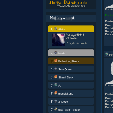
Wszystkie współprace
PoczÂą
Pochw
Najaktywniejsi
Post
Dom:
Punkt
1)
Alette
Rang
Data r
Posiada
59643
punktów.
Przejdź do profilu
2)
fuerte
Pot
3)
Katherine_Pierce
4)
Sam Quest
5)
Shanti Black
6)
Forum
A.
7)
monciakund
Post
Dom:
Punkt
8)
ania919
Rang
Data r
9)
ulka_black_potter