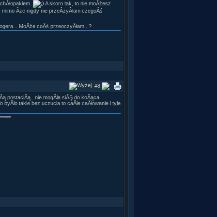
s chÂłopakiem.
A skoro tak, to nie moÂżesz
m, mimo Âże nigdy nie przeÂżyÂłam czegoÂś
 Rogera... MoÂże coÂś przeoczyÂłam...?
#8
Âą postaciÂą...nie mogÂła siĂŞ do koĂąca
yÂło takie bez uczucia to caÂłe caÂłowanie i tyle
*****