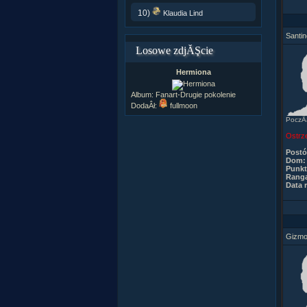
10)
Klaudia Lind
Santin
Losowe zdjĂŞcie
Hermiona
Album:
Fanart-Drugie pokolenie
DodaÂł:
fullmoon
PoczÂą
Ostrz
Post
Dom:
Punkt
Rang
Data r
Gizmo