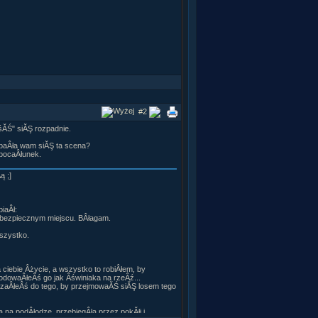
#2
śĂŚ" siĂŞ rozpadnie.
dobaÂła wam siĂŞ ta scena?
 pocaÂłunek.
 ;]
iaÂł:
.. bezpiecznym miejscu. BÂłagam.
szystko.
ciebie Âżycie, a wszystko to robiÂłem, by
odowaÂłeÂś go jak Âświniaka na rzeÂź...
jrzaÂłeÂś do tego, by przejmowaĂŚ siĂŞ losem tego
 na podÂłodze, przebiegÂła przez pokĂłj i