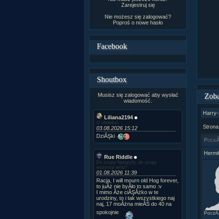
Zarejestruj się
Nie możesz się zalogować?
Poproś o
nowe hasło
Facebook
Shoutbox
Musisz się zalogować aby wysłać
Zoba
wiadomość.
Harry-
Liliana2194
O choinka!
Strona
03.08.2026 15:12
DziĂŞki
PocaÂ
Hermi
Rue Riddle
Do szopy hipogryfy, do szopy
wszyscy wraz!
01.08.2026 11:39
Racja, I will mourn old Hog forever,
to juÂż nie byÂło to samo :v
I mimo Âże ciĂŞÂżko w te
urodziny, to i tak wszystkiego naj
naj, 17 moÂżna mieĂŚ do 40 na
spokojnie
PoczÂą