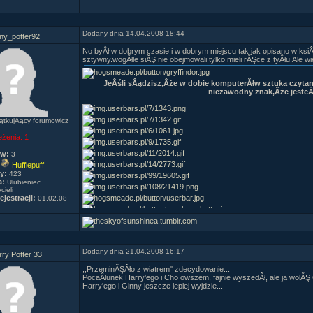
wyskoczyÂła przez okno. Dumbledore patrzyÂł, aÂż jej srebrna po
odwrĂłciÂł siĂŞ do Snape'a. Oczy miaÂł peÂłne Âłez.
- Przez te wszystkie lata?...
- Zawsze.
Dodany dnia 14.04.2008 18:44
nny_potter92
No byÂł w dobrym czasie i w dobrym miejscu tak jak opisano w ksi
sztywny.wogĂłle siĂŞ nie obejmowali tylko mieli rĂŞce z tyÂłu.Ale wi
JeÂśli sÂądzisz,Âże w dobie komputerĂłw sztuka czytani
niezawodny znak,Âże jeste
tkujÂący forumowicz
eżenia:
1
ów:
3
Hufflepuff
y:
423
a:
Ulubieniec
cieli
ejestracji:
01.02.08
Dodany dnia 21.04.2008 16:17
ry Potter 33
,,PrzeminĂŞÂło z wiatrem'' zdecydowanie...
PocaÂłunek Harry'ego i Cho owszem, fajnie wyszedÂł, ale ja wolĂŞ
Harry'ego i Ginny jeszcze lepiej wyjdzie...