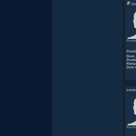
Na
Forumo
Post
Dom:
Punkt
Rang
Data r
knede
PoczÂą