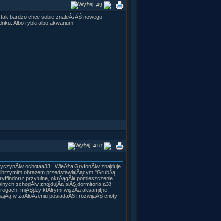
#9
Âż tak bardzo chce sobie znaleÂźĂŚ nowego
iku. Albo rybki albo akwarium.
#10
wyczynĂłw ochotaa33;. WieÂża GryfonĂłw znajduje
a olbrzymim obrazem przedstawiajÂącym "GrubÂą
ryffindoru: przytulne, okrÂągÂłe pomieszczenie
ralnych schodĂłw znajdujÂą siĂŞ dormitoria a33;
rogach, miĂŞdzy ktĂłrymi wiszÂą aksamitne,
majÂą w zaÂłoÂżeniu posiadaĂŚ i rozwijaĂŚ cnoty