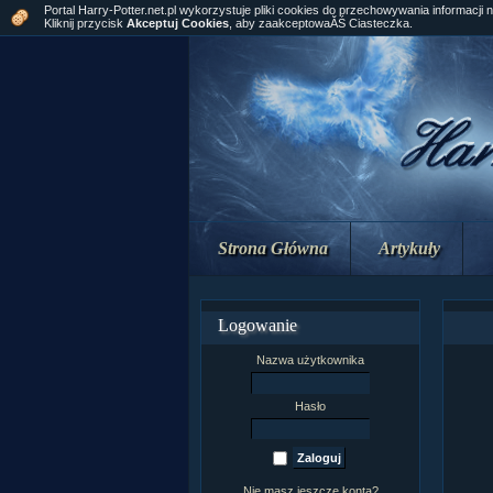
Portal Harry-Potter.net.pl wykorzystuje pliki cookies do przechowywania informacji 
Kliknij przycisk
Akceptuj Cookies
, aby zaakceptowaĂŚ Ciasteczka.
Strona Główna
Artykuły
Logowanie
Nazwa użytkownika
Hasło
Nie masz jeszcze konta?