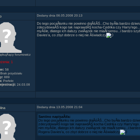
Dodany dnia 06.05.2008 20:13
o
Do tego pocaÂłunku nie powinno dojÂśĂŚ...Cho byÂła bardzo dziwn
zdecydowaĂŚ kogo tak naprawdĂŞ kocha-Cedrika czy Harry'ego...n
myÂśle, dlatego ich dalszy zwiÂązek nie miaÂł sensu...i bardzo s
Davies'a, co zbyt dobrze o niej nie Âświadczy
tkujÂący forumowicz
eżenia:
1
ów:
58
Brak przydziału
y:
889
a:
Prefekt
ejestracji:
24.03.08
Dodany dnia 13.05.2008 21:04
lina
Santino napisaÂł/a:
Do tego pocaÂłunku nie powinno dojÂśĂŚ...Cho byÂła bardzo dziw
zdecydowaĂŚ kogo tak naprawdĂŞ kocha-Cedrika czy Harry'ego..
nim myÂśle, dlatego ich dalszy zwiÂązek nie miaÂł sensu...i bard
Rogera Davies'a, co zbyt dobrze o niej nie Âświadczy