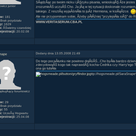
SÂądzÂąc po twoim nicku i jĂŞzyku pisania, wnioskujĂŞ Âże jeste
wicz junior
zrozumieĂŚ uczuĂŚ Cho. Ja jÂą w tej sytuacji doskonale rozumie
takiego. Z resztÂą wyjaÂśniÂła to juÂż Hermiona, w ksiÂąÂżce.
Ale nie przypominam sobie, Âżeby pĂłÂźniej "przylepiÂła siĂŞ" do
ów:
181
Brak przydziału
WWW.VERITASERUM.CBA.PL
y:
1629
a:
ÂŚwietny czarodziej
ejestracji:
20.02.08
Dodany dnia 13.05.2008 21:49
nape
Do tego pocaÂłunku nie powinno dojÂśĂŚ...Cho byÂła bardzo dziwn
zdecydowaĂŚ kogo tak naprawdĂŞ kocha-Cedrika czy Harry'ego To b
ona go lubiÂła
ttp://hogsmeade.pl/SaraSnape*
tkujÂący forumowicz
ów:
29
Brak przydziału
y:
55
a:
UczeĂą Hogwartu
ejestracji:
25.04.08