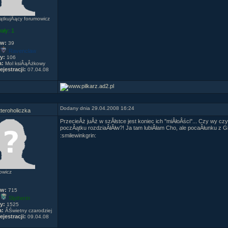
tkujÂący forumowicz
ały:
1
ów:
39
Ravenclaw
y:
106
a:
Mol ksiÂąÂżkowy
ejestracji:
07.04.08
Dodany dnia 29.04.2008 16:24
teroholiczka
PrzecieÂż juÂż w szĂłstce jest koniec ich ''miÂłoÂści''... Czy wy cz
poczÂątku rozdziaÂłĂłw?! Ja tam lubiÂłam Cho, ale pocaÂłunku z 
:smilewinkgrin:
owicz
ów:
715
Slytherin
y:
1525
a:
ÂŚwietny czarodziej
ejestracji:
09.04.08