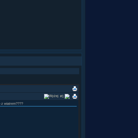
#1
o z wiatrem????