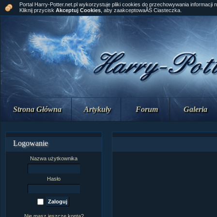
Portal Harry-Potter.net.pl wykorzystuje pliki cookies do przechowywania informacji 
Kliknij przycisk
Akceptuj Cookies
, aby zaakceptowaĂŚ Ciasteczka.
Strona Główna
Artykuły
Forum
Galeria
Logowanie
Nazwa użytkownika
Hasło
Nie masz jeszcze konta?