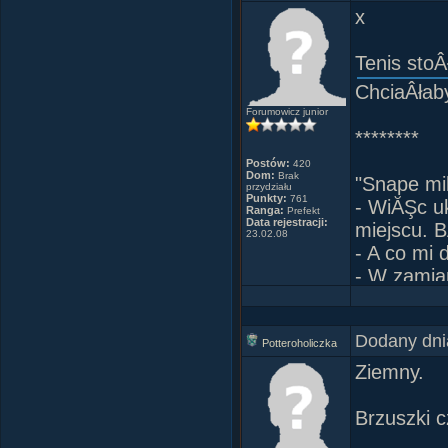
x
Trzeba 
Tenis sto
ChciaÂłab
Forumowicz junior
********
Postów:
420
Dom:
Brak
"Snape mil
przydziału
Punkty:
761
- WiĂŞc uk
Ranga:
Prefekt
Data rejestracji:
miejscu. 
23.02.08
- A co mi
- W zamia
********
Dodany dni
Potteroholiczka
"Szpiegowa
Ziemny.
a wszystko
mi, Âże h
Brzuszki 
- To bardz