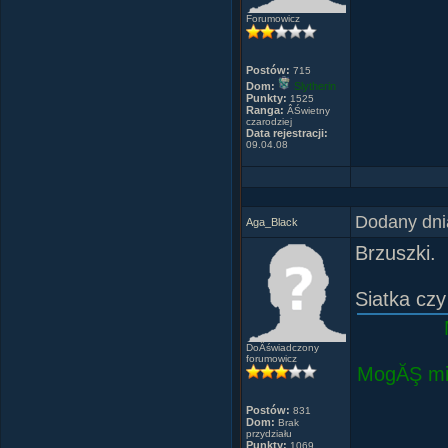
by przejm
Forumowicz
-Jego los
Z koĂąca 
Postów:
715
przebiegÂł
Dom:
Slytherin
Punkty:
1525
srebrna p
Ranga:
ÂŚwietny
czarodziej
Oczy miaÂ
Data rejestracji:
09.04.08
- Przez te 
- Zawsze.
Dodany dni
Aga_Black
Brzuszki.
Siatka cz
DoÂświadczony
forumowicz
MogĂŞ mie
Postów:
831
Dom:
Brak
przydziału
Punkty:
1069