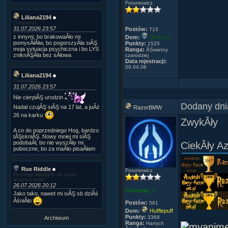
Forumowicz
Liliana2194
O choinka!
31.07.2026 23:57
Postów:
715
z innymi, bo brakowaÂło mi
Dom:
Slytherin
pomysÂłĂłw, bo pogorszyÂła siĂŞ
Punkty:
1525
moja sytuacja psychiczna i bo LYS
Ranga:
ÂŚwietny
zniknĂŞÂła bez sÂłowa
czarodziej
Data rejestracji:
09.04.08
Liliana2194
O choinka!
31.07.2026 23:57
Nie cierpiĂŞ urodzin
Dodany dni
Nadal czujĂŞ siĂŞ na 17 lat, a juÂż
RazorBMW
26 na karku
ZwykÂły
A co do poprzedniego Hog, bardzo
tĂŞskniĂŞ. Nowy mniej mi siĂŞ
podobaÂł, bo nie wyszÂły mi
CiekÂły Az
poboczne, bo za maÂło pisaÂłam
Rue Riddle
Forumowicz
Do szopy hipogryfy, do szopy
wszyscy wraz!
26.07.2026 20:12
Pochwały:
7
Jako tako, nawet mi siĂŞ sb dziÂś
ÂśniÂło
Postów:
561
Dom:
Hufflepuff
Punkty:
3368
Archiwum
Ranga:
Harrych