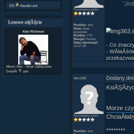
"Jed
10)
Klaudia Lind
Forumowicz junior
Losowe zdjĂŞcie
Postów:
443
Dom:
Brak
Alan Rickman
przydziału
Punkty:
775
Ranga:
Prefekt
Data rejestracji:
- Co znacz
13.07.08
- WÂłaÂśni
przekazywan
wszystko, p
Album:
Alan - Sesje zdjĂŞciowe
uzyskaĂŚ z
DodaÂł:
gne
- KaÂżdy z 
Dodany dni
Sev1302
- Bo wszysc
KsiĂŞÂży
Paulo Co
Cytat z k
Morze czy
ChciaÂłab
Forumowicz junior
Paktofon
********
Postów:
420