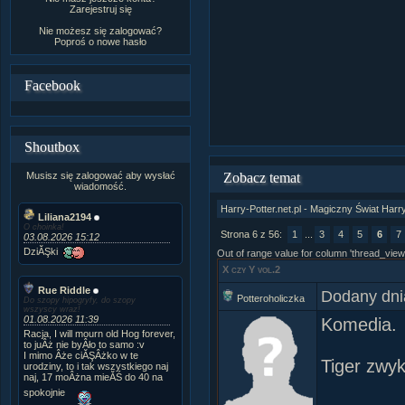
Zarejestruj się
Nie możesz się zalogować?
Poproś o
nowe hasło
Facebook
Shoutbox
Musisz się zalogować aby wysłać
Zobacz temat
wiadomość.
Harry-Potter.net.pl - Magiczny Świat Harr
Liliana2194
O choinka!
Strona 6 z 56:
1
...
3
4
5
6
7
03.08.2026 15:12
DziĂŞki
Out of range value for column 'thread_view
X czy Y vol.2
Rue Riddle
Dodany dni
Potteroholiczka
Do szopy hipogryfy, do szopy
wszyscy wraz!
01.08.2026 11:39
Komedia.
Racja, I will mourn old Hog forever,
to juÂż nie byÂło to samo :v
I mimo Âże ciĂŞÂżko w te
Tiger zwy
urodziny, to i tak wszystkiego naj
naj, 17 moÂżna mieĂŚ do 40 na
spokojnie