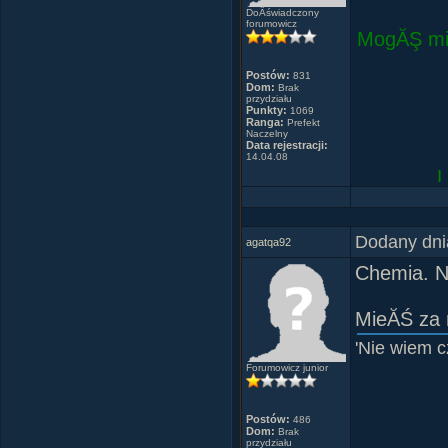
DoÂświadczony
forumowicz
MogĂŞ mie
Paktofon
Postów:
831
Dom:
Brak
przydziału
Punkty:
1069
Ranga:
Prefekt
Naczelny
Data rejestracji:
14.04.08
L
Dodany dni
agatqa92
Chemia. N
Trzeba 
MieĂŚ za 
'Nie wiem 
Forumowicz junior
Postów:
486
Dom:
Brak
przydziału