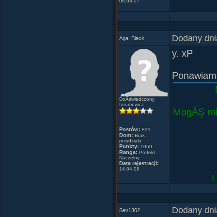
- Przez te 
06.08.07
- Zawsze.
Dodany dni
Aga_Black
y. xP
Ponawiam
DoÂświadczony
forumowicz
MogĂŞ mie
Postów:
831
Dom:
Brak
przydziału
Punkty:
1069
Ranga:
Prefekt
Naczelny
Data rejestracji:
14.04.08
L
Dodany dni
Sev1302