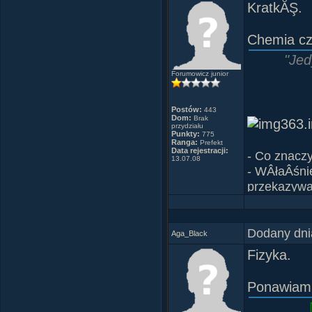
KratkĂŞ.
Trzeba 
Chemia cz
"Jed
Forumowicz junior
Postów:
443
Dom:
Brak
przydziału
Punkty:
775
Ranga:
Prefekt
Data rejestracji:
- Co znacz
13.07.08
- WÂłaÂśni
przekazywan
wszystko, p
uzyskaĂŚ z
- KaÂżdy z 
Dodany dni
Aga_Black
- Bo wszysc
Fizyka.
Paulo Co
Cytat z k
Ponawiam