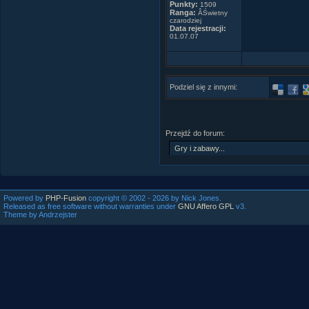
Punkty:
1509
Ranga:
ÂŚwietny
czarodziej
Data rejestracji:
01.07.07
Placebo,
Podziel się z innymi:
Stop
With your f
Przejdź do forum:
Try this tri
Your head wi
And you'll a
Where is m
Powered by
PHP-Fusion
copyright © 2002 - 2026 by Nick Jones.
Way out in 
Released as free software without warranties under
GNU Affero GPL
v3.
Theme by Andrzejster
I was swim
Animals wer
Except for li
When they t
Where is m
Way out in 