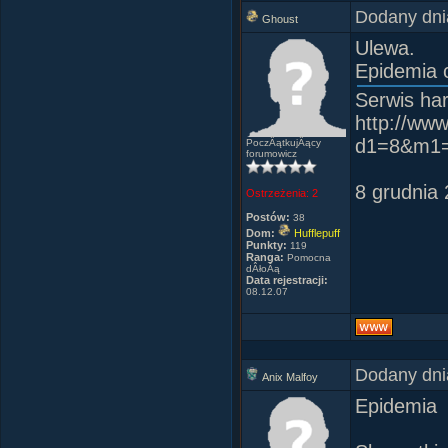
Dodany dni
Ghoust
Strachy n
Ulewa.
Epidemia 
RzuciÂły si
Czerwone r
Serwis har
Czerwone r
http://www
d1=8&m1
PoczÂątkujÂący
forumowicz
PiÂła Tang
8 grudnia 
Ostrzeżenia:
2
KÂłopotĂłw
Postów:
38
Czerwone o
Dom:
Hufflepuff
Punkty:
119
Czerwone o
Ranga:
Pomocna
dÂłoĂą
Data rejestracji:
08.12.07
Ponad rzec
Przed okam
Krew pÂłyni
Strumienia
Dodany dni
Anix Malfoy
Epidemia
W caÂłym ni
Czerwone a