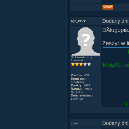
Pizza Pizza
Every minu
Buy Buy Bu
Dodany dni
Aga_Black
Pepperoni
DÂługopis
Angry pepp
Mushrooms, 
Zeszyt w l
Need therap
DoÂświadczony
Advertising
forumowicz
MogĂŞ mie
Advertising
Postów:
831
Dom:
Brak
przydziału
Punkty:
1069
Ranga:
Prefekt
PidÂżama
Naczelny
Data rejestracji:
14.04.08
L
Dodany dni
Lotien