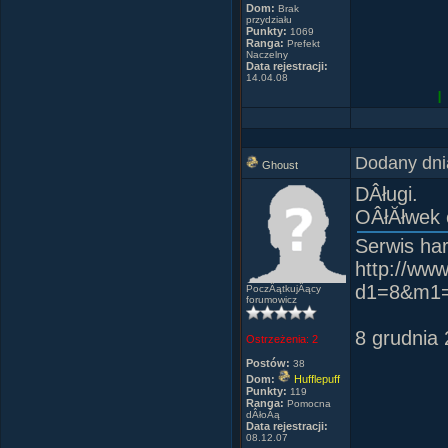
Need therap
Dom:
Brak
przydziału
Advertising
Punkty:
1069
Ranga:
Prefekt
Advertising
Naczelny
Data rejestracji:
14.04.08
Wanted Piz
L
Pizza Pizza
Every minu
Buy Buy Bu
Dodany dni
Ghoust
DÂługi.
Pepperoni
Trzeba 
OÂłĂłwek 
Angry pepp
Serwis har
Mushrooms, 
http://www
d1=8&m1
PoczÂątkujÂący
Need therap
forumowicz
Advertising
8 grudnia 
Advertising
Ostrzeżenia:
2
Postów:
38
Dom:
Hufflepuff
Advertismen
Punkty:
119
Ranga:
Pomocna
dÂłoĂą
Data rejestracji:
Wanted Piz
08.12.07