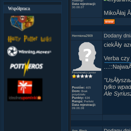
ÂświÂąt!
Data rejestracji:
30.08.07
Współpraca
MikoÂłaj Â
Wielu wal
Skrzata w
Zgryzika 
Dodany dni
Hermiona2909
Umilacza 
ciekÂły az
Co zawsze 
A i pomoÂ
Verba czy
The enemy
...::Najwa
The enemy
Forumowicz junior
"UsÂłyszaÂ
And nobody
tylko wpad
Postów:
405
Dom:
Brak
They don't
Ale Syrius
przydziału
Punkty:
636
So we had
Ranga:
Prefekt
Data rejestracji:
09.06.08
A WORLD
NOT OF 
YET A W
Dodany dni
Aga_Black