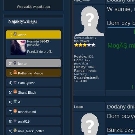
OF MY D
Wszystkie współprace
W sumie, 
SO STRA
AND SO F
Najaktywniejsi
Dom czy b
BUT NO 
IN TIME 
1)
Alette
ONE CON
DoÂświadczony
forumowicz
Posiada
59643
CHAOS
MogĂŞ mie
punktów.
Przejdź do profilu
Postów:
831
Dom:
Brak
2)
fuerte
przydziału
Punkty:
1069
Ranga:
Prefekt
3)
Katherine_Pierce
Naczelny
Data rejestracji:
14.04.08
4)
Sam Quest
L
5)
Shanti Black
6)
A.
Dodany dni
Lotien
7)
monciakund
Dom oczyw
Trzeba 
8)
ania919
Burza czy
9)
ulka_black_potter