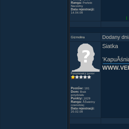
Ranga:
Prefekt
Naczelny
Data rejestracji:
14.04.08
L
Dodany dni
Gizmolina
Siatka
Trzeba 
'KapuÂśni
WWW.VER
Forumowicz junior
Postów:
181
Dom:
Brak
przydziału
Punkty:
1629
Ranga:
ÂŚwietny
czarodziej
Data rejestracji:
20.02.08