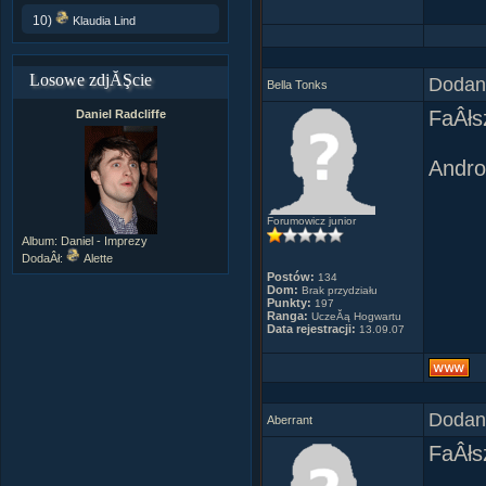
Jest 
10)
Klaudia Lind
Ma Âś
Gdyby
I w og
kobiet
Najlep
Losowe zdjĂŞcie
Dodany
[Dorot
Bella Tonks
"A Ru
FaÂłs
Daniel Radcliffe
( inn
misze
DziÂś
Andro
Szel
wyjmu
Ma Âś
[Barba
Forumowicz junior
Ma fa
Album:
Daniel - Imprezy
Mysza
JeÂśl
DodaÂł:
Alette
pocis
Postów:
134
masz 
Dom:
Brak przydziału
Obojn
Punkty:
197
[Molier
Ranga:
UczeĂą Hogwartu
Klub 
Data rejestracji:
13.09.07
Ma du
Nic t
Qin
WÂłaÂ
Terro
[Witol
Dodany
Aberrant
Fajni
skoja
FaÂł
JeÂśl
Kocha
prost