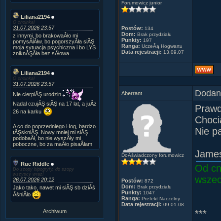
Forumowicz junior
Liliana2194
O choinka!
31.07.2026 23:57
Postów:
134
Dom:
Brak przydziału
z innymi, bo brakowaÂło mi
Punkty:
197
pomysÂłĂłw, bo pogorszyÂła siĂŞ
Ranga:
UczeĂą Hogwartu
moja sytuacja psychiczna i bo LYS
Data rejestracji:
13.09.07
zniknĂŞÂła bez sÂłowa
Liliana2194
O choinka!
31.07.2026 23:57
Dodany
Aberrant
Nie cierpiĂŞ urodzin
Nadal czujĂŞ siĂŞ na 17 lat, a juÂż
Prawd
26 na karku
Choci
A co do poprzedniego Hog, bardzo
Nie 
tĂŞskniĂŞ. Nowy mniej mi siĂŞ
podobaÂł, bo nie wyszÂły mi
poboczne, bo za maÂło pisaÂłam
James
DoÂświadczony forumowicz
Rue Riddle
Od cn
Do szopy hipogryfy, do szopy
wszyscy wraz!
wszec
26.07.2026 20:12
Postów:
872
Dom:
Brak przydziału
Jako tako, nawet mi siĂŞ sb dziÂś
Punkty:
1047
ÂśniÂło
Ranga:
Prefekt Naczelny
Data rejestracji:
09.01.08
Archiwum
***