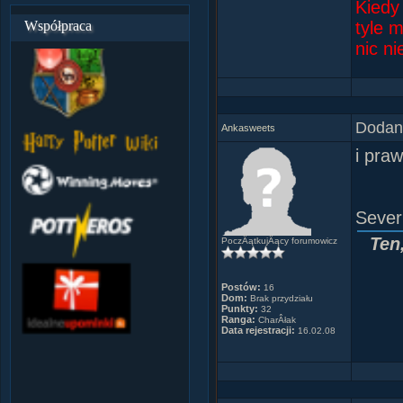
Kiedy
Współpraca
tyle 
nic n
Gdyby
kobiet
Dodany
[Dorot
Ankasweets
i praw
DziÂś
wyjmu
Sever
[Barba
Ten
PoczÂątkujÂący forumowicz
JeÂśl
Postów:
16
masz 
Dom:
Brak przydziału
Punkty:
32
[Molier
Ranga:
CharÂłak
Data rejestracji:
16.02.08
Nic t
WÂłaÂ
[Witol