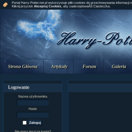
Portal Harry-Potter.net.pl wykorzystuje pliki cookies do przechowywania informacji 
Kliknij przycisk
Akceptuj Cookies
, aby zaakceptowaĂŚ Ciasteczka.
Strona Główna
Artykuły
Forum
Galeria
Logowanie
Nazwa użytkownika
Hasło
Nie masz jeszcze konta?