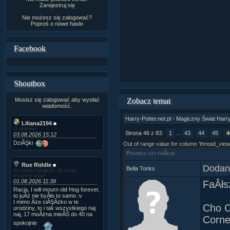
Zarejestruj się
Nie możesz się zalogować?
Poproś o
nowe hasło
Facebook
Shoutbox
Musisz się zalogować aby wysłać
Zobacz temat
wiadomość.
Harry-Potter.net.pl - Magiczny Świat Harr
Liliana2194
O choinka!
Strona 46 z 83:
1
...
43
44
45
4
03.08.2026 15:12
DziĂŞki
Out of range value for column 'thread_view
Prawda czy faÂłsz
Rue Riddle
Dodany
Bella Tonks
Do szopy hipogryfy, do szopy
wszyscy wraz!
01.08.2026 11:39
FaÂłs
Racja, I will mourn old Hog forever,
to juÂż nie byÂło to samo :v
I mimo Âże ciĂŞÂżko w te
Cho C
urodziny, to i tak wszystkiego naj
naj, 17 moÂżna mieĂŚ do 40 na
Corne
spokojnie