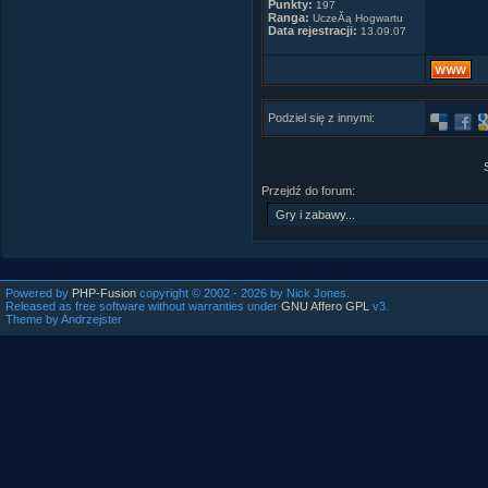
Punkty:
197
Ranga:
UczeĂą Hogwartu
Data rejestracji:
13.09.07
Podziel się z innymi:
Przejdź do forum:
Powered by
PHP-Fusion
copyright © 2002 - 2026 by Nick Jones.
Released as free software without warranties under
GNU Affero GPL
v3.
Theme by Andrzejster