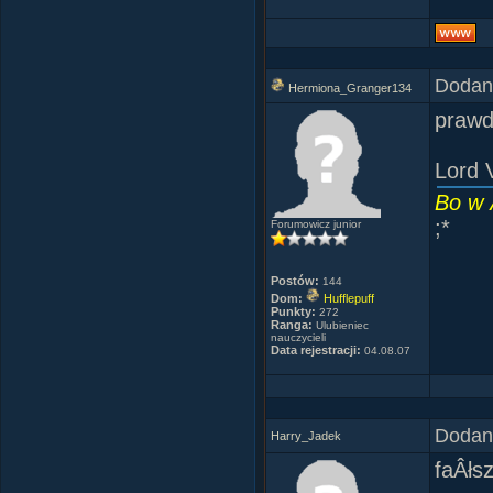
Ja:
ja 
Ania:
Dodany
Kogut
Hermiona_Granger134
kura
prawd
jajko
pÂłĂł
Lord 
nowe 
Bo w 
;*
Forumowicz junior
"Psze
gumy.
Postów:
144
Dom:
Hufflepuff
Punkty:
"A sk
272
Ranga:
Ulubieniec
nauczycieli
Data rejestracji:
04.08.07
"Util
pedof
Dodany
Harry_Jadek
Zgon.
Dobrz
faÂłs