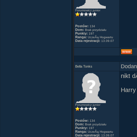
rozm
Utili
Forumowicz junior
Utilek
Jest 
Postów:
134
Klaud
Dom:
Brak przydziału
Punkty:
197
Fajnie
Ranga:
UczeĂą Hogwartu
Data rejestracji:
13.09.07
***
By An
Dodany
Bella Tonks
nikt 
Abi i
piern
Harry
Abi i
domku
Forumowicz junior
-Abi 
Postów:
134
Dom:
Brak przydziału
Punkty:
197
Ranga:
UczeĂą Hogwartu
Rudy
Data rejestracji:
13.09.07