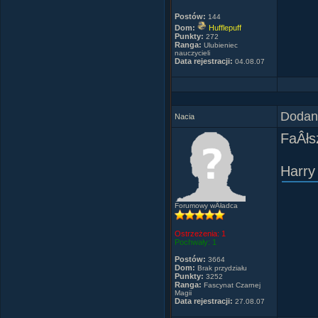
Utilek
Najlep
JeÂśl
Jest 
Postów:
144
"A Ru
masz 
Dom:
Hufflepuff
Klaud
( inn
[Molier
Punkty:
272
Ranga:
Ulubieniec
Fajnie
misze
nauczycieli
Data rejestracji:
04.08.07
Szel
Nic t
***
Ma Âś
WÂłaÂ
Ma fa
[Witol
Dodany
By An
Nacia
Mysza
JeÂśl
pocis
FaÂłs
Abi i
prost
Obojn
piern
[Henry
Klub 
Harry
Ma du
Abi i
DzieĂ
Qin
Forumowy wÂładca
domku
[Phil 
Terro
Fajni
Ostrzeżenia:
1
Pochwały:
1
-Abi 
***
skoja
Postów:
3664
Kocha
Dom:
Brak przydziału
Punkty:
3252
Rudy
Naj, n
Evi-L
Ranga:
Fascynat Czarnej
Magii
Norie
Hmm.
Data rejestracji:
27.08.07
Ja:
ja 
leÂśn
Jest 