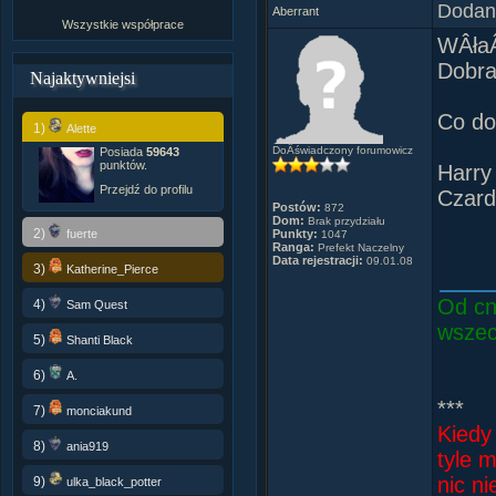
Dodany
Aberrant
Wszystkie współprace
JeÂśl
WÂłaÂ
prost
Dobra
Najaktywniejsi
[Henry
Co do
1)
Alette
DzieĂ
DoÂświadczony forumowicz
Posiada
59643
[Phil 
punktów.
Harry
Przejdź do profilu
Czard
Postów:
872
***
Dom:
Brak przydziału
2)
fuerte
Punkty:
1047
Ranga:
Prefekt Naczelny
Data rejestracji:
09.01.08
Naj, n
3)
Katherine_Pierce
Norie
Od cn
4)
Sam Quest
leÂśn
wszec
5)
Shanti Black
MĂłj 
Jest 
6)
A.
o les
***
7)
monciakund
Draco 
Kiedy
Ania 
8)
ania919
tyle 
Za na
nic n
9)
ulka_black_potter