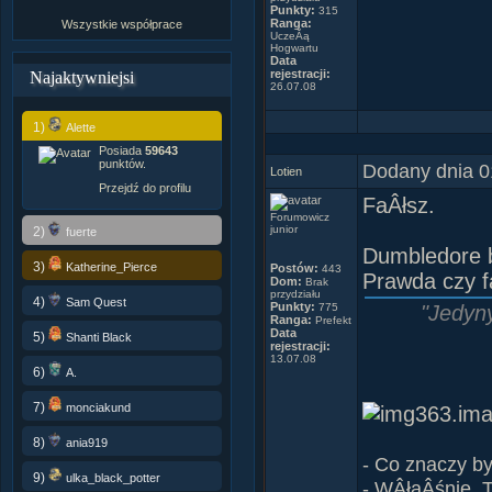
Punkty:
315
Ranga:
Wszystkie współprace
UczeĂą
Hogwartu
Data
rejestracji:
Najaktywniejsi
26.07.08
1)
Alette
Posiada
59643
punktów.
Dodany dnia 0
Lotien
Przejdź do profilu
FaÂłsz.
Forumowicz
junior
2)
fuerte
Dumbledore 
3)
Katherine_Pierce
Postów:
443
Prawda czy f
Dom:
Brak
przydziału
4)
Sam Quest
Punkty:
775
"Jedyny
Ranga:
Prefekt
Data
5)
Shanti Black
rejestracji:
13.07.08
6)
A.
7)
monciakund
8)
ania919
- Co znaczy b
9)
ulka_black_potter
- WÂłaÂśnie. 