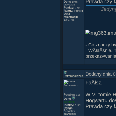
Prawda czy f
Dom:
Brak
przydziału
Punkty:
775
"Jedyny
Ranga:
Prefekt
Data
rejestracji:
`Czy wiesz c
13.07.08
- Co znaczy b
- WÂłaÂśnie. 
przekazywania 
wszystko, pojm
uzyskaĂŚ znik
- KaÂżdy z nas
Dodany dnia 0
Potteroholiczka
- Bo wszyscy, 
FaÂłsz.
Paulo Coelh
Forumowicz
Cytat z ksiÂ
W VI tomie H
Postów:
715
Dom:
Hogwartu dos
Slytherin
Punkty:
1525
Prawda czy f
Ranga:
ÂŚwietny
Paktofonika
czarodziej