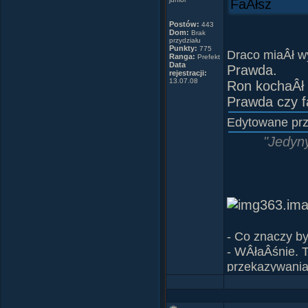
FaÂłsz
Postów:
443
Dom:
Brak
przydziału
Punkty:
775
Draco miaÂł w
Ranga:
Prefekt
Data
Prawda.
rejestracji:
13.07.08
Ron kochaÂł 
Prawda czy f
Edytowane pr
"Jedyny
- Co znaczy b
- WÂłaÂśnie. 
przekazywania 
wszystko, pojm
uzyskaĂŚ znik