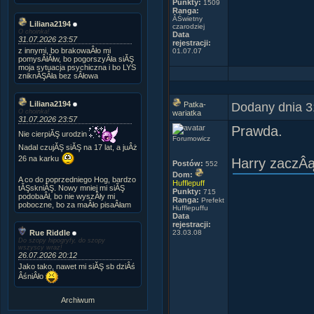
Punkty:
1509
Ranga:
ÂŚwietny
Liliana2194
czarodziej
O choinka!
Data
31.07.2026 23:57
rejestracji:
z innymi, bo brakowaÂło mi
01.07.07
pomysÂłĂłw, bo pogorszyÂła siĂŞ
moja sytuacja psychiczna i bo LYS
zniknĂŞÂła bez sÂłowa
Liliana2194
Dodany dnia 3
Patka-
O choinka!
wariatka
31.07.2026 23:57
Prawda.
Nie cierpiĂŞ urodzin
Forumowicz
Nadal czujĂŞ siĂŞ na 17 lat, a juÂż
26 na karku
Harry zaczÂą
Postów:
552
Dom:
A co do poprzedniego Hog, bardzo
Hufflepuff
tĂŞskniĂŞ. Nowy mniej mi siĂŞ
Punkty:
715
podobaÂł, bo nie wyszÂły mi
Ranga:
Prefekt
poboczne, bo za maÂło pisaÂłam
Hufflepuffu
Data
rejestracji:
Rue Riddle
23.03.08
Do szopy hipogryfy, do szopy
wszyscy wraz!
26.07.2026 20:12
Jako tako, nawet mi siĂŞ sb dziÂś
ÂśniÂło
Archiwum