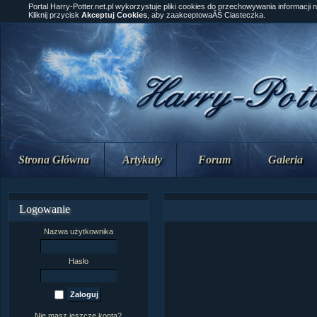
Portal Harry-Potter.net.pl wykorzystuje pliki cookies do przechowywania informacji 
Kliknij przycisk
Akceptuj Cookies
, aby zaakceptowaĂŚ Ciasteczka.
Strona Główna
Artykuły
Forum
Galeria
Logowanie
Nazwa użytkownika
Hasło
Nie masz jeszcze konta?