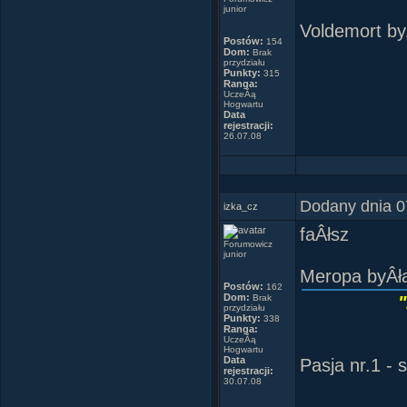
Need therapy, 
junior
Advertising ca
Need therapy, 
Voldemort byÂ
Postów:
154
Advertising cau
Advertising ca
Pasja nr.2 - t
Dom:
Brak
przydziału
Advertising cau
Punkty:
315
Ranga:
UczeĂą
Hogwartu
Wanted Pizza 
Data
Pizza Pizza pi
rejestracji:
PidÂżama Po
26.07.08
Every minute 
"Muzyk
Buy Buy Buy B
Strachy na 
Dodany dnia 0
Pepperoni
izka_cz
Angry peppers
faÂłsz
RzuciÂły siĂŞ 
Forumowicz
Mushrooms, oli
junior
Czerwone rĂłÂ
Meropa byÂła
"Taniec je
Czerwone rĂłÂ
Postów:
Need therapy, 
162
wszystkic
Dom:
'Ostate
Brak
Advertising ca
przydziału
Punkty:
338
PiÂła Tango
Advertising cau
Ranga:
UczeĂą
Hogwartu
Data
Pasja nr.1 - s
KÂłopotĂłw ch
Advertisments 
rejestracji:
30.07.08
Czerwone obÂł