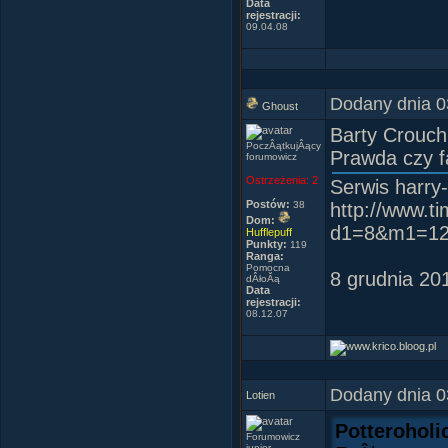
Data
rejestracji:
09.04.08
Dodany dnia 0
Ghoust
Barty Crouch
PoczÂątkujÂący
Prawda czy f
forumowicz
Ostrzeżenia:
2
Serwis harry-
Postów:
38
http://www.t
Dom:
d1=8&m1=1
Hufflepuff
Punkty:
119
Ranga:
Pomocna
8 grudnia 20
dÂłoĂą
Data
rejestracji:
08.12.07
Dodany dnia 0
Lotien
Potteroholi
Forumowicz
junior