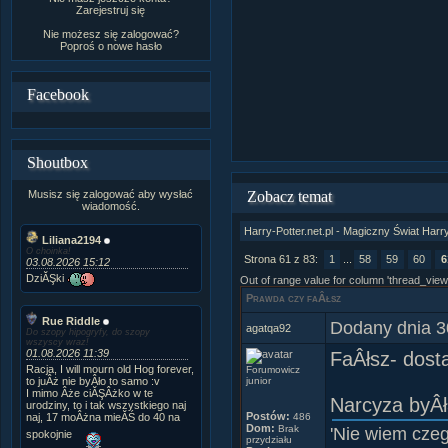
Zarejestruj się
Nie możesz się zalogować?
Poproś o
nowe hasło
Facebook
Shoutbox
Musisz się zalogować aby wysłać
Zobacz temat
wiadomość.
Harry-Potter.net.pl - Magiczny Świat Harr
Liliana2194
O choinka!
Strona 61 z 83:
1
...
58
59
60
6
03.08.2026 15:12
DziĂŞki
Out of range value for column 'thread_view
Prawda czy faÂłsz
Rue Riddle
Dodany dnia 3
agatqa92
Do szopy hipogryfy, do szopy
wszyscy wraz!
01.08.2026 11:39
FaÂłsz- dost
Racja, I will mourn old Hog forever,
Forumowicz
to juÂż nie byÂło to samo :v
junior
I mimo Âże ciĂŞÂżko w te
Narcyza byÂła
urodziny, to i tak wszystkiego naj
Postów:
naj, 17 moÂżna mieĂŚ do 40 na
486
Dom:
Brak
'Nie wiem cze
spokojnie
przydziału