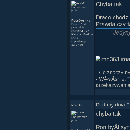
Chyba tak.
Forumowicz
junior
Draco chodzi
Postów:
443
Prawda czy f
Dom:
Brak
przydziału
Punkty:
775
"Jedyny
Ranga:
Prefekt
Data
rejestracji:
13.07.08
- Co znaczy b
- WÂłaÂśnie. 
przekazywania 
Strachy na 
wszystko, pojm
uzyskaĂŚ znik
RzuciÂły siĂŞ 
- KaÂżdy z nas
Dodany dnia 0
izka_cz
Czerwone rĂłÂ
- Bo wszyscy, 
chyba tak
Czerwone rĂłÂ
Paulo Coelh
Forumowicz
junior
Cytat z ksiÂ
Ron byÂł sy
PiÂła Tango