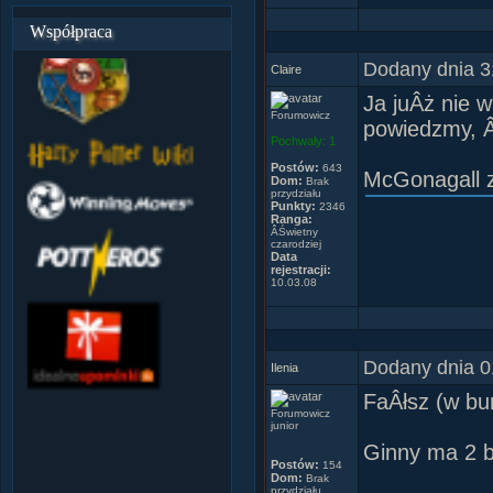
Współpraca
Dodany dnia 3
Claire
Ja juÂż nie w
Forumowicz
powiedzmy, Âż
Pochwały:
1
Postów:
643
McGonagall z
Dom:
Brak
przydziału
Punkty:
2346
Ranga:
ÂŚwietny
czarodziej
Data
rejestracji:
10.03.08
Dodany dnia 0
Ilenia
FaÂłsz (w bu
Forumowicz
junior
Ginny ma 2 b
Postów:
154
Dom:
Brak
przydziału