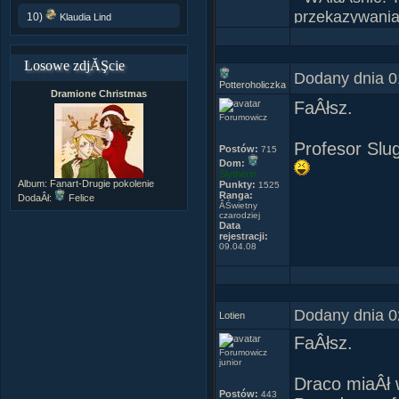
przekazywania 
10)
Klaudia Lind
wszystko, pojm
uzyskaĂŚ znik
Losowe zdjĂŞcie
- KaÂżdy z nas
Dodany dnia 0
Potteroholiczka
- Bo wszyscy, 
Dramione Christmas
FaÂłsz.
Paulo Coelh
Forumowicz
Cytat z ksiÂ
Profesor Slug
Postów:
715
- C
Dom:
Slytherin
Album:
Fanart-Drugie pokolenie
Punkty:
1525
Ranga:
DodaÂł:
Felice
ÂŚwietny
Paktofonika
czarodziej
Data
rejestracji:
-Severus'a
09.04.08
Dodany dnia 0
Lotien
FaÂłsz.
Forumowicz
junior
Draco miaÂł 
Postów:
443