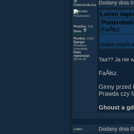
- KaÂżdy z nas
Dodany dnia 0
Potteroholiczka
- Bo wszyscy, 
Lotien napi
Paulo Coelh
Forumowicz
Cytat z ksiÂ
Potteroholi
Postów:
715
FaÂłsz
Dom:
Slytherin
Punkty:
1525
Ranga:
Draco miaÂł 
ÂŚwietny
Paktofonika
czarodziej
Data
rejestracji:
Taa?? Ja nie w
09.04.08
FaÂłsz.
Ginny przed 
Prawda czy f
Ghoust a gd
Dodany dnia 0
Lotien