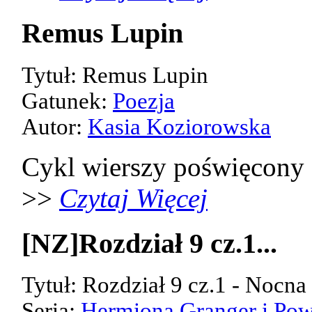
Remus Lupin
Tytuł: Remus Lupin
Gatunek:
Poezja
Autor:
Kasia Koziorowska
Cykl wierszy poświęcony
>>
Czytaj Więcej
[NZ]Rozdział 9 cz.1...
Tytuł: Rozdział 9 cz.1 - Nocn
Seria:
Hermiona Granger i Pow