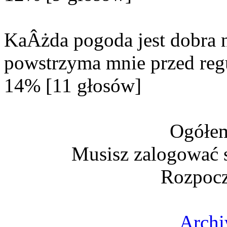
KaÂżda pogoda jest dobra n
powstrzyma mnie przed reg
14% [11 głosów]
Ogółem
Musisz zalogować s
Rozpocz
Archi