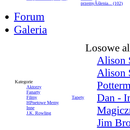
przemyÂślenia... (102)
Forum
Galeria
Losowe a
Alison 
Alison 
Kategorie
Potter
Aktorzy
Fanarty
Dan - 
Filmy
Tapety
HPnetowe Memy
Magicz
Inne
J.K. Rowling
Jim Br