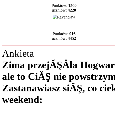
Punktów:
1509
uczniów:
4220
Punktów:
916
uczniów:
4452
Ankieta
Zima przejĂŞÂła Hogwart 
ale to CiĂŞ nie powstrzy
Zastanawiasz siĂŞ, co c
weekend: