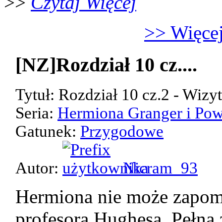
>>
Czytaj Więcej
>> Więcej
[NZ]Rozdział 10 cz....
Tytuł: Rozdział 10 cz.2 - Wizy
Seria:
Hermiona Granger i Pow
Gatunek:
Przygodowe
Autor:
Nicram_93
Hermiona nie może zapom
profesora Hughesa. Pełna 