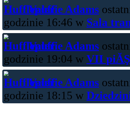
Valerie Adams
ostatn
godzinie 16:46 w
Sala tra
Valerie Adams
ostatn
godzinie 19:04 w
VII piĂŞ
Valerie Adams
ostatn
godzinie 18:15 w
Dziedzin