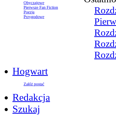
Obyczajowe
Rozdz
Pierwsze Fan Fiction
Poezja
Przygodowe
Pierw
Rozdz
Rozdz
Rozdz
Hogwart
Załóż postać
Redakcja
Szukaj