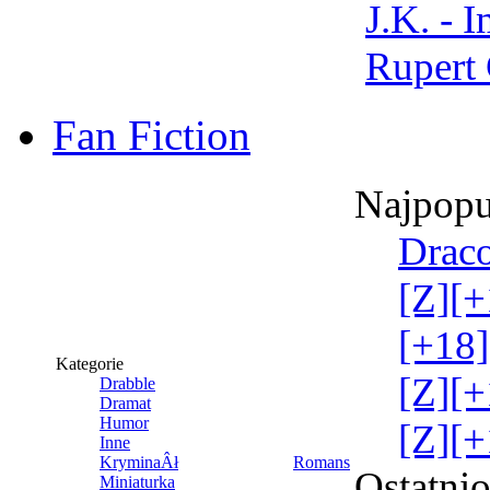
J.K. - 
Rupert 
Fan Fiction
Najpopu
Draco
[Z][+
[+18]
Kategorie
[Z][+
Drabble
Dramat
Humor
[Z][+
Inne
KryminaÂł
Romans
Ostatni
Miniaturka