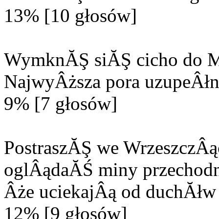
13% [10 głosów]
WymknĂŞ siĂŞ cicho do M
NajwyÂższa pora uzupeÂłn
9% [7 głosów]
PostraszĂŞ we WrzeszczÂą
oglÂądaĂŚ miny przechodn
Âże uciekajÂą od duchĂłw 
12% [9 głosów]