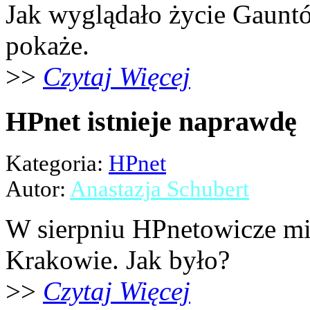
Jak wyglądało życie Gaunt
pokaże.
>>
Czytaj Więcej
HPnet istnieje naprawdę
Kategoria:
HPnet
Autor:
Anastazja Schubert
W sierpniu HPnetowicze mie
Krakowie. Jak było?
>>
Czytaj Więcej