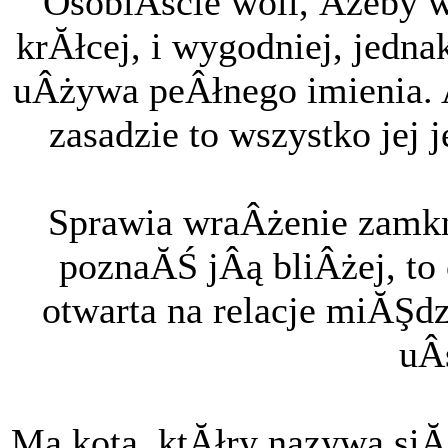
OsobiÂście woli, Âżeby w
krĂłcej, i wygodniej, jedna
uÂżywa peÂłnego imienia. 
zasadzie to wszystko jej j
Sprawia wraÂżenie zamkni
poznaĂŚ jÂą bliÂżej, to
otwarta na relacje miĂŞd
uÂ
Ma kota, ktĂłry nazywa siĂ