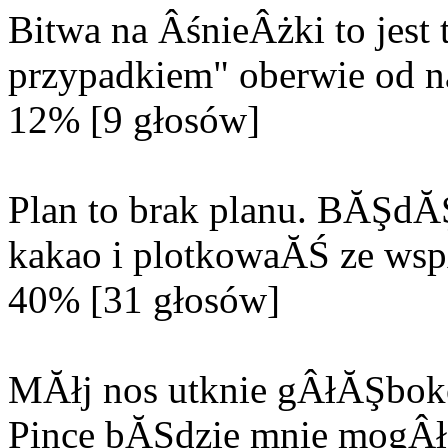
Bitwa na ÂśnieÂżki to jes
przypadkiem" oberwie od n
12% [9 głosów]
Plan to brak planu. BĂŞd
kakao i plotkowaĂŚ ze wsp
40% [31 głosów]
MĂłj nos utknie gÂłĂŞbok
Pince bĂŞdzie mnie mogÂła