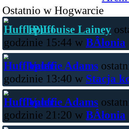
Ostatnio w Hogwarcie
[P]Louise Lainey
ost
godzinie 15:44 w
BÂłonia
Valerie Adams
ostatn
godzinie 13:40 w
Stacja k
Valerie Adams
ostatn
godzinie 21:20 w
BÂłonia