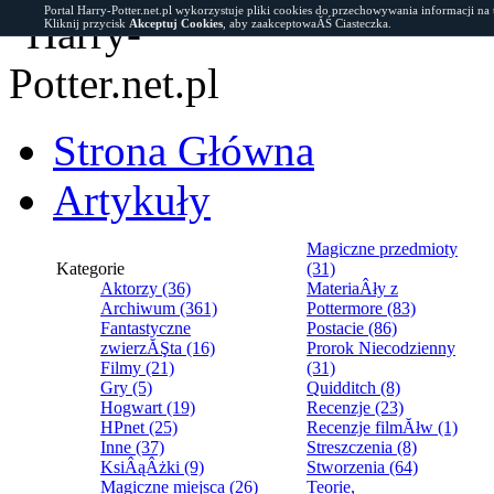
Portal Harry-Potter.net.pl wykorzystuje pliki cookies do przechowywania informacji na
Kliknij przycisk
Akceptuj Cookies
, aby zaakceptowaĂŚ Ciasteczka.
Strona Główna
Artykuły
Magiczne przedmioty
Kategorie
(31)
Aktorzy (36)
MateriaÂły z
Archiwum (361)
Pottermore (83)
Fantastyczne
Postacie (86)
zwierzĂŞta (16)
Prorok Niecodzienny
Filmy (21)
(31)
Gry (5)
Quidditch (8)
Hogwart (19)
Recenzje (23)
HPnet (25)
Recenzje filmĂłw (1)
Inne (37)
Streszczenia (8)
KsiÂąÂżki (9)
Stworzenia (64)
Magiczne miejsca (26)
Teorie,