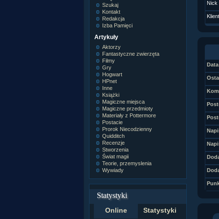
Nick
Szukaj
Kontakt
Klien
Redakcja
Izba Pamięci
Artykuły
Aktorzy
Fantastyczne zwierzęta
Filmy
Data 
Gry
Hogwart
Osta
HPnet
Inne
Kome
Książki
Magiczne miejsca
Post
Magiczne przedmioty
Materiały z Pottermore
Post
Postacie
Prorok Niecodzienny
Napi
Quidditch
Recenzje
Napi
Stworzenia
Świat magii
Doda
Teorie, przemyslenia
Wywiady
Doda
Punk
Statystyki
Online
Statystyki