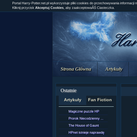
Portal Harry-Potter.net.pl wykorzystuje pliki cookies do przechowywania informacji 
Kliknij przycisk
Akceptuj Cookies
, aby zaakceptowaĂŚ Ciasteczka.
Strona Główna
Artykuły
Ostatnie
Artykuły
Fan Fiction
Magiczne puzzle HP
[NZ]Rozd
Prorok Niecodzienny ...
[NZ]Rozd
The House of Gaunt
[NZ]Rozd
HPnet istnieje naprawdę
Remus L