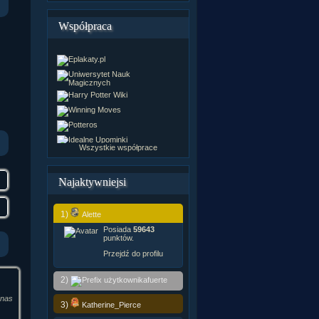
Współpraca
Wszystkie współprace
Najaktywniejsi
1)
Alette
Posiada
59643
punktów.
Przejdź do profilu
2)
fuerte
 nas
3)
Katherine_Pierce