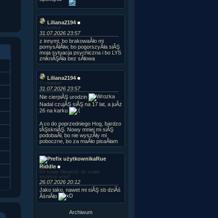
Liliana2194
O choinka!
31.07.2026 23:57
z innymi, bo brakowaÂło mi
pomysÂłĂłw, bo pogorszyÂła siĂŞ
moja sytuacja psychiczna i bo LYS
zniknĂŞÂła bez sÂłowa
Liliana2194
O choinka!
31.07.2026 23:57
Nie cierpiĂŞ urodzin
Nadal czujĂŞ siĂŞ na 17 lat, a juÂż
26 na karku
A co do poprzedniego Hog, bardzo
tĂŞskniĂŞ. Nowy mniej mi siĂŞ
podobaÂł, bo nie wyszÂły mi
poboczne, bo za maÂło pisaÂłam
Rue
Riddle
Do szopy hipogryfy, do szopy
wszyscy wraz!
26.07.2026 20:12
Jako tako, nawet mi siĂŞ sb dziÂś
ÂśniÂło
Archiwum