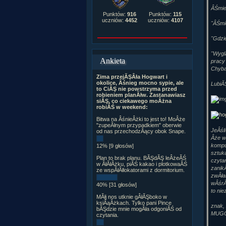
ÂŚmie
Punktów:
916
Punktów:
115
uczniów:
4452
uczniów:
4107
"ÂŚmie
"Gdzi
"Wygl
Ankieta
pracy
Chyba
Zima przejĂŞÂła Hogwart i
okolice, Âśnieg mocno sypie, ale
LubiĂŞ
to CiĂŞ nie powstrzyma przed
robieniem planĂłw. Zastanawiasz
siĂŞ, co ciekawego moÂżna
robiĂŚ w weekend:
Bitwa na ÂśnieÂżki to jest to! MoÂże
"zupeÂłnym przypadkiem" oberwie
JeÂśli
od nas przechodzÂący obok Snape.
Âże w
kompu
12% [9 głosów]
sztuk
Plan to brak planu. BĂŞdĂŞ leÂżeĂŚ
czyta
w ÂłĂłÂżku, piĂŚ kakao i plotkowaĂŚ
zanikÂ
ze wspĂłÂłlokatorami z dormitorium.
zwÂła
wÂśrĂł
40% [31 głosów]
to ni
MĂłj nos utknie gÂłĂŞboko w
ksiÂąÂżkach. Tylko pani Pince
znak,
bĂŞdzie mnie mogÂła odgoniĂŚ od
MUGO
czytania.