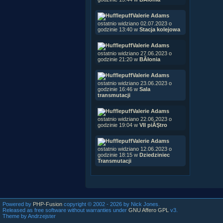
Summe
The in
Valerie Adams
Wake 
ostatnio widziano 02.07.2023 o
godzinie 13:40 w
Stacja kolejowa
Ring o
Like 
Valerie Adams
Wake 
ostatnio widziano 27.06.2023 o
Here 
godzinie 21:20 w
BÂłonia
Fallin
Drenc
Valerie Adams
Becom
ostatnio widziano 23.06.2023 o
As my
godzinie 16:46 w
Sala
But ne
transmutacji
Wake 
Valerie Adams
Summe
ostatnio widziano 22.06.2023 o
The in
godzinie 19:04 w
VII piĂŞtro
wake 
Valerie Adams
Like 
ostatnio widziano 12.06.2023 o
Twent
godzinie 18:15 w
Dziedziniec
Transmutacji
wake 
wake 
wake 
Powered by
PHP-Fusion
copyright © 2002 - 2026 by Nick Jones.
Released as free software without warranties under
GNU Affero GPL
v3.
Theme by Andrzejster