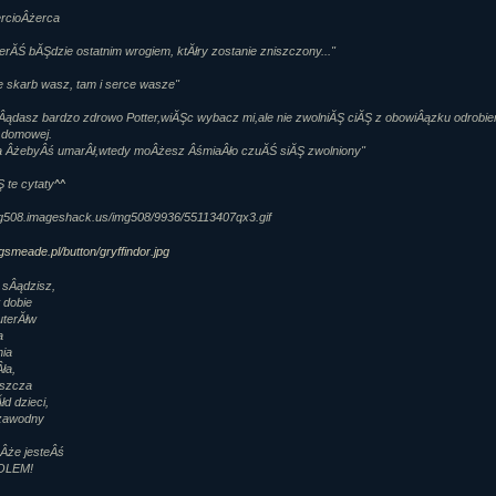
rcioÂżerca
rĂŚ bĂŞdzie ostatnim wrogiem, ktĂłry zostanie zniszczony..."
e skarb wasz, tam i serce wasze"
Âądasz bardzo zdrowo Potter,wiĂŞc wybacz mi,ale nie zwolniĂŞ ciĂŞ z obowiÂązku odrobie
 domowej.
 ÂżebyÂś umarÂł,wtedy moÂżesz ÂśmiaÂło czuĂŚ siĂŞ zwolniony"
 te cytaty^^
 sÂądzisz,
 dobie
terĂłw
a
nia
ła,
szcza
d dzieci,
ezawodny
 Âże jesteÂś
LEM!