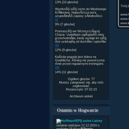
13% [10 głosów]
Tutaj 
WymknĂŞ siĂŞ cicho do Miodowego
KrĂłlestwa. NajwyÂższa pora
www.he
uzupeÂłniĂŚ zapasy sÂłodkoÂści.
www.i-
www.l
9% [7 głosów]
PostraszĂŞ we WrzeszczÂącej
Chacie. Uwielbiam oglÂądaĂŚ miny
przechodniĂłw, kiedy wydaje im siĂŞ,
Âże uciekajÂą od duchĂłw i upiorĂłw.
12% [9 głosów]
KaÂżda pogoda jest dobra na
Green
Quidditcha. ÂŚnieg nie powstrzyma
mnie przed regularnymi treningami.
Summe
The in
14% [11 głosów]
Wake 
Ogółem głosów: 77
Musisz zalogować się, aby móc
Like 
zagłosować.
Seven
Rozpoczęto: 07.02.23
Wake 
Archiwum ankiet
Here 
Fallin
Drenc
Ostatnio w Hogwarcie
Becom
As my
But ne
[P]Louise Lainey
Wake 
ostatnio widziano 17.12.2024 o
godzinie 15:44 w
BÂłonia