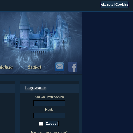
dakcja
Szukaj
Logowanie
Nazwa użytkownika
Hasło
Nie masz jeszcze konta?