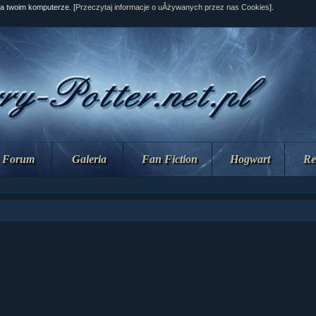
na twoim komputerze. [
Przeczytaj informacje o uÂżywanych przez nas Cookies
].
Forum
Galeria
Fan Fiction
Hogwart
Re
ział 10 cz....
ział 10 cz....
ział 9 cz.2...
upin