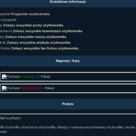
Dodatkowe informacje
rtykułów:
1,087
ewsów:
10,564
Przyjaciele użytkownika:
i:
21,490
orum:
3,921
 przyjaciół
rum:
319,637
Zobacz wszystkie posty użytkownika
o materiałów:
Zobacz wszystkie komentarze użytkownika
Zobacz wszystkie newsy użytkownika
ochwał:
3,327
strzeżeń:
4,170
Zobacz wszystkie artykuły użytkownika
Zobacz wszystkie fan fiction użytkownika
Nagrody i Kary
Pochwały: 0
-
Pokaż
Ostrzeżenia: 0
-
Pokaż
Podpis
łd Gryffindor!
Ăłt GryfonĂłw, Kretynizmu PuchonĂłw, Wiedzy-o-wlasnej-wszechwiedzy KrukonĂłw, chroĂą
rinie!