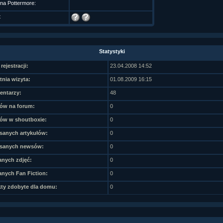
 na Pottermore:
t
Statystyki
rejestracji:
23.04.2008 14:52
tnia wizyta:
01.08.2009 16:15
ntarzy:
48
ów na forum:
0
ów w shoutboxie:
0
sanych artykułów:
0
sanych newsów:
0
nych zdjęć:
0
nych Fan Fiction:
0
ty zdobyte dla domu:
0