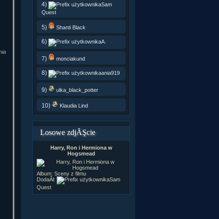
4)
Sam
Quest
5)
Shanti Black
6)
A.
nia
7)
monciakund
8)
ania919
9)
ulka_black_potter
10)
Klaudia Lind
Losowe zdjĂŞcie
Harry, Ron i Hermiona w
Hogsmead
Album:
Sceny z filmu
DodaÂł:
Sam
Quest