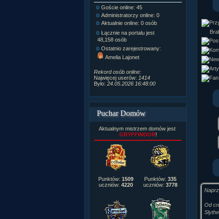
Goście online: 45
Napisanych a
Administratorzy online: 0
Dodanych n
Aktualnie online: 0 osób
Zdjęć w galeri
Tematów na f
Brak
Łącznie na portalu jest
Postów na fo
48,158 osób
Komentarzy d
Ostatnio zarejestrowany:
222,019
Amelia Lajonet
Rozdanych p
Wlepionych o
Rekord osób online:
Najwięcej userów:
1414
Było:
24.05.2026 16:48:00
Puchar Domów
Aktualnym mistrzem domów jest
GRYFFINDOR
!
Punktów:
1509
Punktów:
335
uczniów:
4220
uczniów:
3778
NaprzĂ
Od cn
Slythe