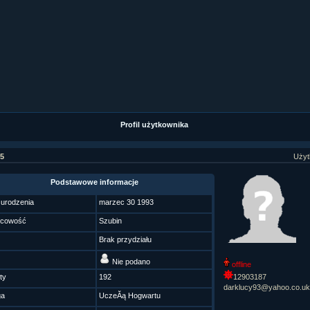
ział 9 cz.1...
ział 8 cz.2...
ział 8 cz.1...
fan fiction! <<
Profil użytkownika
5
Użyt
Podstawowe informacje
 urodzenia
marzec 30 1993
scowość
Szubin
Brak przydziału
Nie podano
offline
ty
192
12903187
darklucy93@yahoo.co.uk
ga
UczeĂą Hogwartu