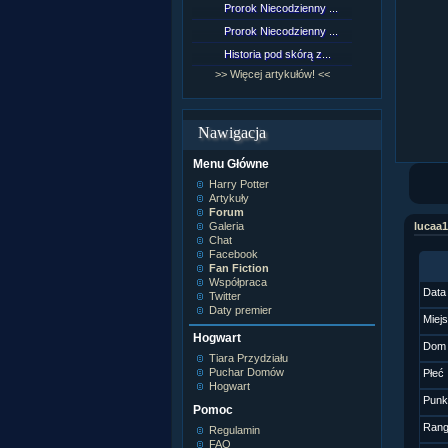
Prorok Niecodzienny ...
[NZ]Rozd
Prorok Niecodzienny ...
[NZ]Rozd
Historia pod skórą z...
[NZ]Rozd
>> Więcej artykułów! <<
>> Więcej 
Nawigacja
Menu Główne
Harry Potter
Artykuły
Forum
Galeria
lucaa1
Chat
Facebook
Fan Fiction
Współpraca
Data
Twitter
Daty premier
Miej
Hogwart
Dom
Tiara Przydziału
Puchar Domów
Płeć
Hogwart
Punk
Pomoc
Ran
Regulamin
FAQ