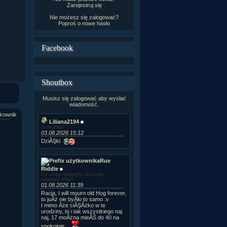
Zarejestruj się
Nie możesz się zalogować?
Poproś o
nowe hasło
Facebook
Shoutbox
Musisz się zalogować aby wysłać
wiadomość.
kownik
Liliana2194
O choinka!
03.08.2026 15:12
DziĂŞki
Rue
Riddle
Do szopy hipogryfy, do szopy
wszyscy wraz!
01.08.2026 11:39
Racja, I will mourn old Hog forever,
to juÂż nie byÂło to samo :v
I mimo Âże ciĂŞÂżko w te
urodziny, to i tak wszystkiego naj
naj, 17 moÂżna mieĂŚ do 40 na
spokojnie