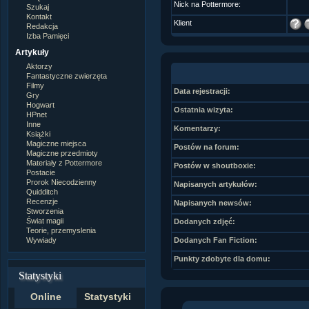
Nick na Pottermore:
Szukaj
Kontakt
Klient
Redakcja
Izba Pamięci
Artykuły
Aktorzy
Fantastyczne zwierzęta
Filmy
Data rejestracji:
Gry
Hogwart
Ostatnia wizyta:
HPnet
Inne
Komentarzy:
Książki
Magiczne miejsca
Postów na forum:
Magiczne przedmioty
Materiały z Pottermore
Postów w shoutboxie:
Postacie
Prorok Niecodzienny
Napisanych artykułów:
Quidditch
Recenzje
Napisanych newsów:
Stworzenia
Świat magii
Dodanych zdjęć:
Teorie, przemyslenia
Wywiady
Dodanych Fan Fiction:
Punkty zdobyte dla domu:
Statystyki
Online
Statystyki