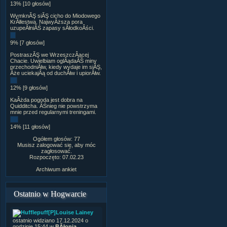
13% [10 głosów]
WymknĂŞ siĂŞ cicho do Miodowego
KrĂłlestwa. NajwyÂższa pora
uzupeÂłniĂŚ zapasy sÂłodkoÂści.
9% [7 głosów]
PostraszĂŞ we WrzeszczÂącej
Chacie. Uwielbiam oglÂądaĂŚ miny
przechodniĂłw, kiedy wydaje im siĂŞ,
Âże uciekajÂą od duchĂłw i upiorĂłw.
12% [9 głosów]
KaÂżda pogoda jest dobra na
Quidditcha. ÂŚnieg nie powstrzyma
mnie przed regularnymi treningami.
14% [11 głosów]
Ogółem głosów: 77
Musisz zalogować się, aby móc
zagłosować.
Rozpoczęto: 07.02.23
Archiwum ankiet
Ostatnio w Hogwarcie
[P]Louise Lainey
ostatnio widziano 17.12.2024 o
godzinie 15:44 w
BÂłonia