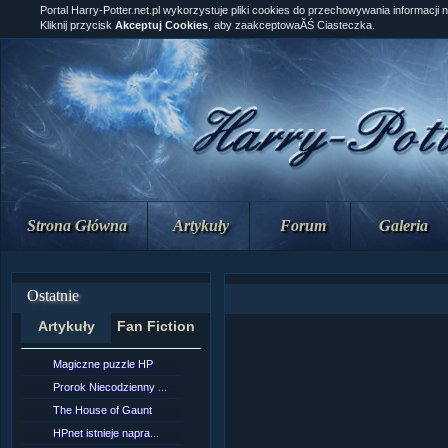
Portal Harry-Potter.net.pl wykorzystuje pliki cookies do przechowywania informacji 
Kliknij przycisk
Akceptuj Cookies
, aby zaakceptowaĂŚ Ciasteczka.
Strona Główna
Artykuły
Forum
Galeria
Ostatnie
Artykuły
Fan Fiction
Magiczne puzzle HP
[NZ]RozdziaÂł 10 cz...
Prorok Niecodzienny ...
[NZ]RozdziaÂł 10 cz...
The House of Gaunt
[NZ]RozdziaÂł 9 cz....
HPnet istnieje napra...
Remus Lupin