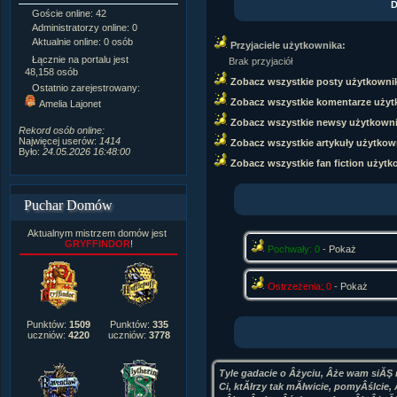
D
Goście online: 42
Napisanych artykułów:
1,087
Administratorzy online: 0
Dodanych newsów:
10,564
Aktualnie online: 0 osób
Zdjęć w galerii:
21,490
Przyjaciele użytkownika:
Tematów na forum:
3,921
Łącznie na portalu jest
Brak przyjaciół
Postów na forum:
319,637
48,158 osób
Zobacz wszystkie posty użytkowni
Komentarzy do materiałów:
Ostatnio zarejestrowany:
222,019
Zobacz wszystkie komentarze użyt
Amelia Lajonet
Rozdanych pochwał:
3,327
Zobacz wszystkie newsy użytkown
Wlepionych ostrzeżeń:
4,170
Rekord osób online:
Najwięcej userów:
1414
Zobacz wszystkie artykuły użytkow
Było:
24.05.2026 16:48:00
Zobacz wszystkie fan fiction użytk
Puchar Domów
Aktualnym mistrzem domów jest
GRYFFINDOR
!
Pochwały: 0
-
Pokaż
Ostrzeżenia: 0
-
Pokaż
Punktów:
1509
Punktów:
335
uczniów:
4220
uczniów:
3778
Tyle gadacie o Âżyciu, Âże wam siĂŞ 
Ci, ktĂłrzy tak mĂłwicie, pomyÂślcie, 