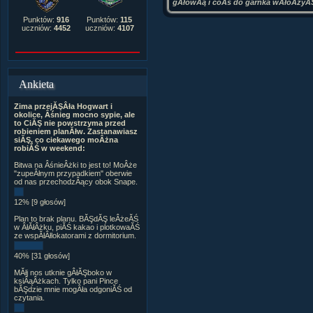
gÂłowÂą i coÂś do garnka wÂłoÂżyĂŚ
Punktów:
916
Punktów:
115
uczniów:
4452
uczniów:
4107
Ankieta
Zima przejĂŞÂła Hogwart i
okolice, Âśnieg mocno sypie, ale
to CiĂŞ nie powstrzyma przed
robieniem planĂłw. Zastanawiasz
siĂŞ, co ciekawego moÂżna
robiĂŚ w weekend:
Bitwa na ÂśnieÂżki to jest to! MoÂże
"zupeÂłnym przypadkiem" oberwie
od nas przechodzÂący obok Snape.
12% [9 głosów]
Plan to brak planu. BĂŞdĂŞ leÂżeĂŚ
w ÂłĂłÂżku, piĂŚ kakao i plotkowaĂŚ
ze wspĂłÂłlokatorami z dormitorium.
40% [31 głosów]
MĂłj nos utknie gÂłĂŞboko w
ksiÂąÂżkach. Tylko pani Pince
bĂŞdzie mnie mogÂła odgoniĂŚ od
czytania.