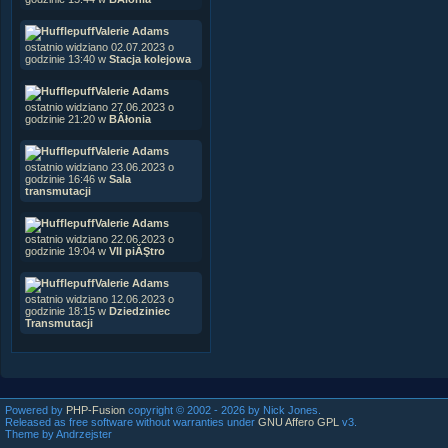
Valerie Adams
ostatnio widziano 02.07.2023 o
godzinie 13:40 w
Stacja kolejowa
Valerie Adams
ostatnio widziano 27.06.2023 o
godzinie 21:20 w
BÂłonia
Valerie Adams
ostatnio widziano 23.06.2023 o
godzinie 16:46 w
Sala
transmutacji
Valerie Adams
ostatnio widziano 22.06.2023 o
godzinie 19:04 w
VII piĂŞtro
Valerie Adams
ostatnio widziano 12.06.2023 o
godzinie 18:15 w
Dziedziniec
Transmutacji
Powered by
PHP-Fusion
copyright © 2002 - 2026 by Nick Jones.
Released as free software without warranties under
GNU Affero GPL
v3.
Theme by Andrzejster