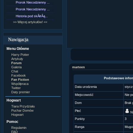
Prorok Niecodzienny ...
[NZ]RozdziaÂł 9 cz....
Prorok Niecodzienny ...
[NZ]RozdziaÂł 8 cz....
Historia pod skĂłrÂą...
[NZ]RozdziaÂł 8 cz....
>> Więcej artykułów! <<
>> Więcej fan fiction! <<
Nawigacja
Menu Główne
Harry Potter
Artykuły
Forum
Galeria
marteen
Chat
Facebook
Podstawowe infor
Fan Fiction
Współpraca
Data urodzenia
stycz
Twitter
Daty premier
Miejscowość
Nie p
Hogwart
Dom
Brak 
Tiara Przydziału
Puchar Domów
Płeć
Ni
Hogwart
Punkty
3
Pomoc
Ranga
Mugo
Regulamin
FAQ