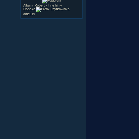
Album:
Robert - Inne filmy
DodaÂł:
ania919