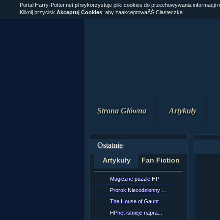
Portal Harry-Potter.net.pl wykorzystuje pliki cookies do przechowywania informacji 
Kliknij przycisk
Akceptuj Cookies
, aby zaakceptowaĂŚ Ciasteczka.
Strona Główna
Artykuły
Ostatnie
Artykuły
Fan Fiction
Magiczne puzzle HP
[NZ]Rozd
Prorok Niecodzienny ...
[NZ]Rozd
The House of Gaunt
[NZ]Rozd
HPnet istnieje napra...
Remus L