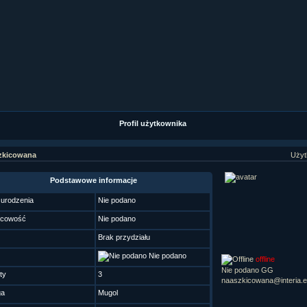
ziaÂł 9 cz....
ziaÂł 8 cz....
ziaÂł 8 cz....
fan fiction! <<
Profil użytkownika
zkicowana
Użyt
Podstawowe informacje
 urodzenia
Nie podano
scowość
Nie podano
Brak przydziału
Nie podano
offline
Nie podano GG
ty
3
naaszkicowana@interia.
ga
Mugol