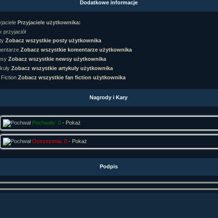
Dodatkowe informacje
rtykułów:
1,087
ewsów:
10,564
Przyjaciele użytkownika:
i:
21,490
orum:
3,921
 przyjaciół
rum:
319,637
Zobacz wszystkie posty użytkownika
o materiałów:
Zobacz wszystkie komentarze użytkownika
Zobacz wszystkie newsy użytkownika
ochwał:
3,327
strzeżeń:
4,170
Zobacz wszystkie artykuły użytkownika
Zobacz wszystkie fan fiction użytkownika
Nagrody i Kary
Pochwały: 0
-
Pokaż
Ostrzeżenia: 0
-
Pokaż
Podpis