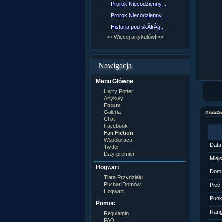
Prorok Niecodzienny ...
[NZ]Rozd
Prorok Niecodzienny ...
[NZ]Rozd
Historia pod skĂłrÂą...
[NZ]Rozd
>> Więcej artykułów! <<
>> Więcej 
Nawigacja
Menu Główne
Harry Potter
Artykuły
Forum
Galeria
naaas
Chat
Facebook
Fan Fiction
Współpraca
Data
Twitter
Daty premier
Miej
Hogwart
Dom
Tiara Przydziału
Puchar Domów
Płeć
Hogwart
Punk
Pomoc
Ran
Regulamin
FAQ