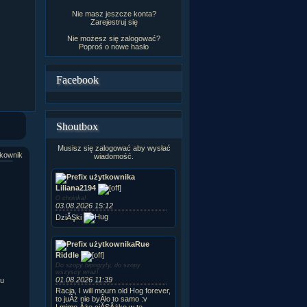
Nie masz jeszcze konta?
Zarejestruj się
Nie możesz się zalogować?
Poproś o
nowe hasło
Facebook
Shoutbox
Musisz się zalogować aby wysłać
kownik
wiadomość.
Liliana2194
O choinka!
03.08.2026 15:12
DziĂŞki
Rue
Riddle
Do szopy hipogryfy, do szopy
wszyscy wraz!
01.08.2026 11:39
eu
Racja, I will mourn old Hog forever,
to juÂż nie byÂło to samo :v
I mimo Âże ciĂŞÂżko w te