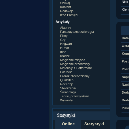
Nick
Szukaj
Kontakt
Klien
Redakcja
Izba Pamięci
Artykuły
Aktorzy
Fantastyczne zwierzęta
Filmy
Data 
Gry
Hogwart
Osta
HPnet
Inne
Kome
Książki
Magiczne miejsca
Post
Magiczne przedmioty
Materiały z Pottermore
Post
Postacie
Prorok Niecodzienny
Napi
Quidditch
Recenzje
Napi
Stworzenia
Świat magii
Doda
Teorie, przemyslenia
Wywiady
Doda
Punk
Statystyki
Online
Statystyki