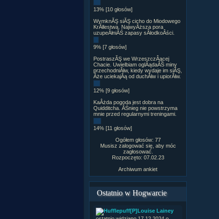
13% [10 głosów]
WymknĂŞ siĂŞ cicho do Miodowego
KrĂłlestwa. NajwyÂższa pora
uzupeÂłniĂŚ zapasy sÂłodkoÂści.
9% [7 głosów]
PostraszĂŞ we WrzeszczÂącej
Chacie. Uwielbiam oglÂądaĂŚ miny
przechodniĂłw, kiedy wydaje im siĂŞ,
Âże uciekajÂą od duchĂłw i upiorĂłw.
12% [9 głosów]
KaÂżda pogoda jest dobra na
Quidditcha. ÂŚnieg nie powstrzyma
mnie przed regularnymi treningami.
14% [11 głosów]
Ogółem głosów: 77
Musisz zalogować się, aby móc
zagłosować.
Rozpoczęto: 07.02.23
Archiwum ankiet
Ostatnio w Hogwarcie
[P]Louise Lainey
ostatnio widziano 17.12.2024 o