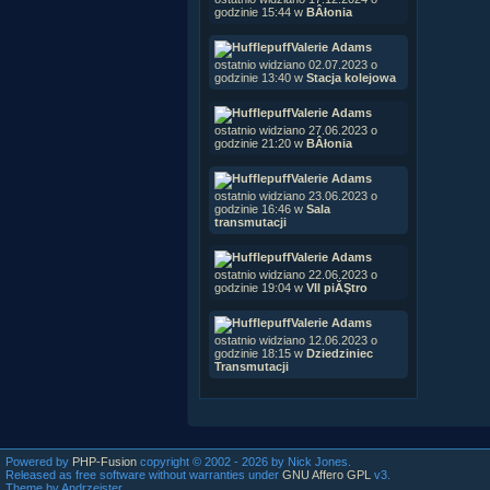
godzinie 15:44 w
BÂłonia
Valerie Adams
ostatnio widziano 02.07.2023 o
godzinie 13:40 w
Stacja kolejowa
Valerie Adams
ostatnio widziano 27.06.2023 o
godzinie 21:20 w
BÂłonia
Valerie Adams
ostatnio widziano 23.06.2023 o
godzinie 16:46 w
Sala
transmutacji
Valerie Adams
ostatnio widziano 22.06.2023 o
godzinie 19:04 w
VII piĂŞtro
Valerie Adams
ostatnio widziano 12.06.2023 o
godzinie 18:15 w
Dziedziniec
Transmutacji
Powered by
PHP-Fusion
copyright © 2002 - 2026 by Nick Jones.
Released as free software without warranties under
GNU Affero GPL
v3.
Theme by Andrzejster