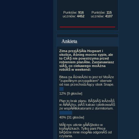
Punktów:
916
Punktów:
115
uczniów:
4452
uczniów:
4107
Ankieta
Zima przejĂŞÂła Hogwart i
okolice, Âśnieg mocno sypie, ale
to CiĂŞ nie powstrzyma przed
robieniem planĂłw. Zastanawiasz
siĂŞ, co ciekawego moÂżna
robiĂŚ w weekend:
Bitwa na ÂśnieÂżki to jest to! MoÂże
"zupeÂłnym przypadkiem" oberwie
od nas przechodzÂący obok Snape.
12% [9 głosów]
Plan to brak planu. BĂŞdĂŞ leÂżeĂŚ
w ÂłĂłÂżku, piĂŚ kakao i plotkowaĂŚ
ze wspĂłÂłlokatorami z dormitorium.
40% [31 głosów]
MĂłj nos utknie gÂłĂŞboko w
ksiÂąÂżkach. Tylko pani Pince
bĂŞdzie mnie mogÂła odgoniĂŚ od
czytania.