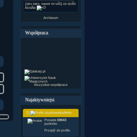
Jako tako, nawet mi siĂŞ sb dziÂś
ÂśniÂło
Archiwum
Współpraca
Wszystkie współprace
Najaktywniejsi
1)
Alette
Posiada
59643
punktów.
Przejdź do profilu