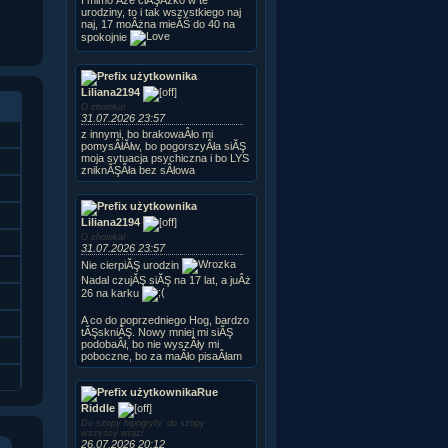
urodziny, to i tak wszystkiego naj
naj, 17 moÂżna mieĂŚ do 40 na
spokojnie
Liliana2194
O choinka!
31.07.2026 23:57
z innymi, bo brakowaÂło mi
pomysÂłĂłw, bo pogorszyÂła siĂŞ
moja sytuacja psychiczna i bo LYS
zniknĂŞÂła bez sÂłowa
Liliana2194
O choinka!
31.07.2026 23:57
Nie cierpiĂŞ urodzin
Nadal czujĂŞ siĂŞ na 17 lat, a juÂż
26 na karku
A co do poprzedniego Hog, bardzo
tĂŞskniĂŞ. Nowy mniej mi siĂŞ
podobaÂł, bo nie wyszÂły mi
poboczne, bo za maÂło pisaÂłam
Rue
Riddle
Do szopy hipogryfy, do szopy
wszyscy wraz!
26.07.2026 20:12