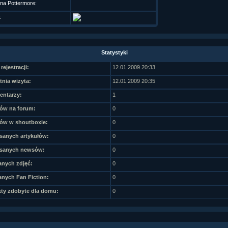
 na Pottermore:
t
Statystyki
rejestracji:
12.01.2009 20:33
tnia wizyta:
12.01.2009 20:35
ntarzy:
1
ów na forum:
0
ów w shoutboxie:
0
sanych artykułów:
0
sanych newsów:
0
nych zdjęć:
0
nych Fan Fiction:
0
ty zdobyte dla domu:
0