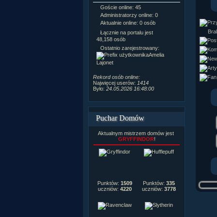
Goście online: 45
Napisanych a
Administratorzy online: 0
Dodanych n
Aktualnie online: 0 osób
Zdjęć w galeri
Tematów na f
Brak
Łącznie na portalu jest
Postów na fo
48,158 osób
Komentarzy d
Ostatnio zarejestrowany:
222,019
Amelia
Rozdanych p
Lajonet
Wlepionych o
Rekord osób online:
Najwięcej userów:
1414
Było:
24.05.2026 16:48:00
Puchar Domów
Aktualnym mistrzem domów jest
GRYFFINDOR
!
Punktów:
1509
Punktów:
335
uczniów:
4220
uczniów:
3778