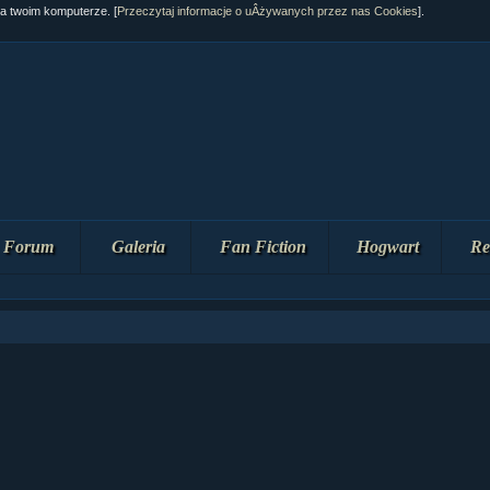
na twoim komputerze. [
Przeczytaj informacje o uÂżywanych przez nas Cookies
].
Forum
Galeria
Fan Fiction
Hogwart
Re
ziaÂł 10 cz...
ziaÂł 10 cz...
ziaÂł 9 cz....
upin