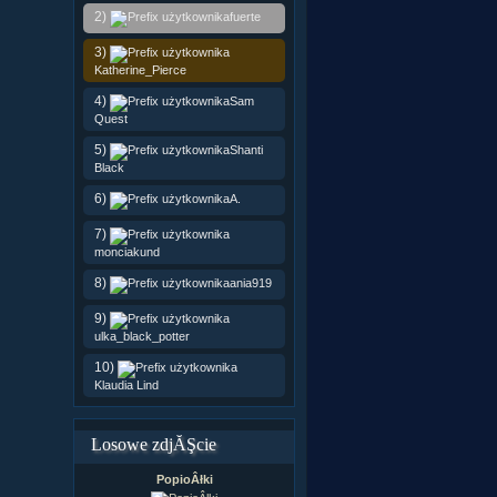
2)
fuerte
3)
Katherine_Pierce
4)
Sam
Quest
5)
Shanti
Black
6)
A.
7)
monciakund
8)
ania919
9)
ulka_black_potter
10)
Klaudia Lind
Losowe zdjĂŞcie
PopioÂłki