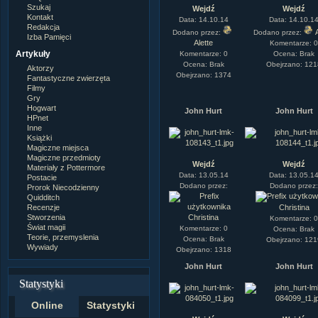
Szukaj
Wejdź
Wejdź
Kontakt
Data: 14.10.14
Data: 14.10.1
Redakcja
Dodano przez:
Dodano przez:
Izba Pamięci
Alette
Komentarze: 
Artykuły
Komentarze: 0
Ocena: Brak
Ocena: Brak
Obejrzano: 12
Aktorzy
Obejrzano: 1374
Fantastyczne zwierzęta
Filmy
Gry
Hogwart
John Hurt
John Hurt
HPnet
Inne
Książki
Magiczne miejsca
Magiczne przedmioty
Wejdź
Wejdź
Materiały z Pottermore
Data: 13.05.14
Data: 13.05.1
Postacie
Dodano przez:
Dodano przez
Prorok Niecodzienny
Quidditch
Recenzje
Christina
Stworzenia
Christina
Komentarze: 
Świat magii
Komentarze: 0
Ocena: Brak
Teorie, przemyslenia
Ocena: Brak
Obejrzano: 12
Wywiady
Obejrzano: 1318
John Hurt
John Hurt
Statystyki
Online
Statystyki