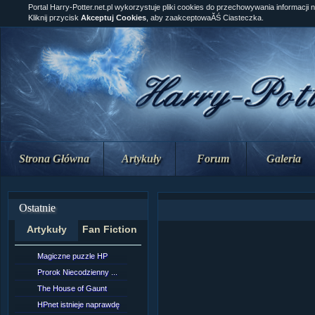
Portal Harry-Potter.net.pl wykorzystuje pliki cookies do przechowywania informacji 
Kliknij przycisk
Akceptuj Cookies
, aby zaakceptowaĂŚ Ciasteczka.
Strona Główna
Artykuły
Forum
Galeria
Ostatnie
Artykuły
Fan Fiction
Magiczne puzzle HP
[NZ]Rozdział 10 cz....
Prorok Niecodzienny ...
[NZ]Rozdział 10 cz....
The House of Gaunt
[NZ]Rozdział 9 cz.2...
HPnet istnieje naprawdę
Remus Lupin