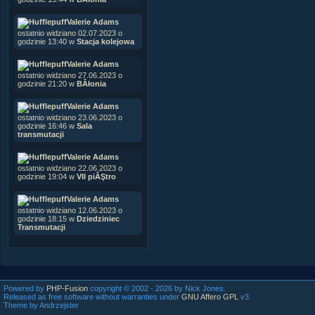
Valerie Adams
ostatnio widziano 02.07.2023 o
godzinie 13:40 w
Stacja kolejowa
Valerie Adams
ostatnio widziano 27.06.2023 o
godzinie 21:20 w
BÂłonia
Valerie Adams
ostatnio widziano 23.06.2023 o
godzinie 16:46 w
Sala
transmutacji
Valerie Adams
ostatnio widziano 22.06.2023 o
godzinie 19:04 w
VII piĂŞtro
Valerie Adams
ostatnio widziano 12.06.2023 o
godzinie 18:15 w
Dziedziniec
Transmutacji
Powered by
PHP-Fusion
copyright © 2002 - 2026 by Nick Jones.
Released as free software without warranties under
GNU Affero GPL
v3.
Theme by Andrzejster