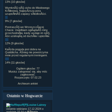
13% [10 głosów]
WymknĂŞ siĂŞ cicho do Miodowego
KrĂłlestwa. NajwyÂższa pora
uzupeÂłniĂŚ zapasy sÂłodkoÂści.
9% [7 głosów]
PostraszĂŞ we WrzeszczÂącej
Chacie. Uwielbiam oglÂądaĂŚ miny
przechodniĂłw, kiedy wydaje im siĂŞ,
Âże uciekajÂą od duchĂłw i upiorĂłw.
12% [9 głosów]
KaÂżda pogoda jest dobra na
Quidditcha. ÂŚnieg nie powstrzyma
mnie przed regularnymi treningami.
14% [11 głosów]
Ogółem głosów: 77
Musisz zalogować się, aby móc
zagłosować.
Rozpoczęto: 07.02.23
Archiwum ankiet
Ostatnio w Hogwarcie
[P]Louise Lainey
ostatnio widziano 17.12.2024 o
godzinie 15:44 w
BÂłonia