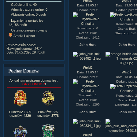
Wejdź
Wejdź
Goście online: 40
Napisanych artykułów:
1,087
Data: 13.05.14
Data: 13.05.1
Administratorzy online: 0
Dodanych newsów:
10,564
Dodano przez:
Dodano przez
Aktualnie online: 0 osób
Zdjęć w galerii:
21,490
Christina
Tematów na forum:
3,921
Łącznie na portalu jest
Christina
Komentarze: 
Postów na forum:
319,637
48,158 osób
Komentarze: 0
Ocena: Brak
Komentarzy do materiałów:
Ostatnio zarejestrowany:
222,019
Ocena: Brak
Obejrzano: 14
Amelia Lajonet
Obejrzano: 1412
Rozdanych pochwał:
3,327
Wlepionych ostrzeżeń:
4,170
John Hurt
John Hurt
Rekord osób online:
Najwięcej userów:
1414
Było:
24.05.2026 16:48:00
Wejdź
Puchar Domów
Wejdź
Data: 13.05.14
Dodano przez:
Data: 13.05.1
Aktualnym mistrzem domów jest
Dodano przez
GRYFFINDOR
!
Christina
Christina
Skomentuj: 1
Komentarze: 
Ocena: Brak
Ocena: Brak
Obejrzano: 1260
Obejrzano: 118
John Hurt
John Hurt
Punktów:
1509
Punktów:
335
uczniów:
4220
uczniów:
3778
Wejdź