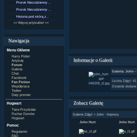
Prorok Niecodzienny ...
[NZ]Rozdział 9 cz.1...
Prorok Niecodzienny ...
[NZ]Rozdział 8 cz.2...
Historia pod skórą z...
[NZ]Rozdział 8 cz.1...
>> Więcej artykułów! <<
>> Więcej fan fiction! <<
Nawigacja
Menu Główne
Harry Potter
Informacje o Galerii
Artykuły
Forum
Galeria
Galeria: John -
Chat
Facebook
Liczba Zdjęć: 41
Fan Fiction
Współpraca
Ostatnie dodane
Twitter
Daty premier
Zobacz Galerię
Hogwart
Tiara Przydziału
Puchar Domów
Galerie Zdjęć
>
John - Imprezy
Hogwart
John Hurt
John Hurt
Pomoc
Regulamin
FAQ