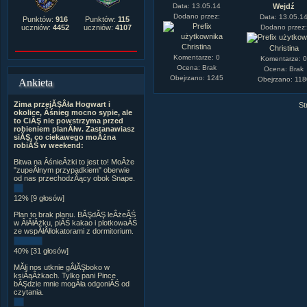
Data: 13.05.14
Wejdź
Dodano przez:
Data: 13.05.1
Punktów:
916
Punktów:
115
Dodano przez
uczniów:
4452
uczniów:
4107
Christina
Christina
Komentarze: 0
Komentarze: 
Ocena: Brak
Ocena: Brak
Obejrzano: 1245
Obejrzano: 118
Ankieta
Zima przejĂŞÂła Hogwart i
St
okolice, Âśnieg mocno sypie, ale
to CiĂŞ nie powstrzyma przed
robieniem planĂłw. Zastanawiasz
siĂŞ, co ciekawego moÂżna
robiĂŚ w weekend:
Bitwa na ÂśnieÂżki to jest to! MoÂże
"zupeÂłnym przypadkiem" oberwie
od nas przechodzÂący obok Snape.
12% [9 głosów]
Plan to brak planu. BĂŞdĂŞ leÂżeĂŚ
w ÂłĂłÂżku, piĂŚ kakao i plotkowaĂŚ
ze wspĂłÂłlokatorami z dormitorium.
40% [31 głosów]
MĂłj nos utknie gÂłĂŞboko w
ksiÂąÂżkach. Tylko pani Pince
bĂŞdzie mnie mogÂła odgoniĂŚ od
czytania.