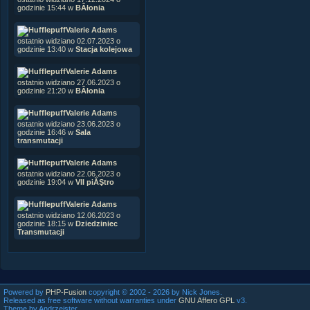
godzinie 15:44 w
BÂłonia
Valerie Adams
ostatnio widziano 02.07.2023 o
godzinie 13:40 w
Stacja kolejowa
Valerie Adams
ostatnio widziano 27.06.2023 o
godzinie 21:20 w
BÂłonia
Valerie Adams
ostatnio widziano 23.06.2023 o
godzinie 16:46 w
Sala
transmutacji
Valerie Adams
ostatnio widziano 22.06.2023 o
godzinie 19:04 w
VII piĂŞtro
Valerie Adams
ostatnio widziano 12.06.2023 o
godzinie 18:15 w
Dziedziniec
Transmutacji
Powered by
PHP-Fusion
copyright © 2002 - 2026 by Nick Jones.
Released as free software without warranties under
GNU Affero GPL
v3.
Theme by Andrzejster