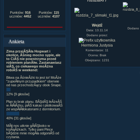
rozdziaÂł 7
Punktów:
916
Punktów:
115
uczniów:
4452
uczniów:
4107
Wejdź
Dodano 
Data: 13.11.14
Dodano przez:
Ankieta
Hermiona Justysia
Komentarze: 11
Zima przejĂŞÂła Hogwart i
okolice, Âśnieg mocno sypie, ale
Ocena: Brak
to CiĂŞ nie powstrzyma przed
Obejrzano: 1231
robieniem planĂłw. Zastanawiasz
siĂŞ, co ciekawego moÂżna
robiĂŚ w weekend:
Bitwa na ÂśnieÂżki to jest to! MoÂże
"zupeÂłnym przypadkiem" oberwie
od nas przechodzÂący obok Snape.
12% [9 głosów]
Plan to brak planu. BĂŞdĂŞ leÂżeĂŚ
w ÂłĂłÂżku, piĂŚ kakao i plotkowaĂŚ
ze wspĂłÂłlokatorami z dormitorium.
40% [31 głosów]
MĂłj nos utknie gÂłĂŞboko w
ksiÂąÂżkach. Tylko pani Pince
bĂŞdzie mnie mogÂła odgoniĂŚ od
czytania.