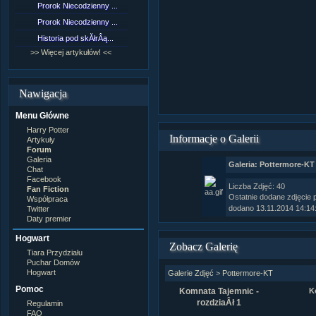
Prorok Niecodzienny ...
[NZ]RozdziaÂł 9 cz....
Prorok Niecodzienny ...
[NZ]RozdziaÂł 8 cz....
Historia pod skĂłrÂą...
[NZ]RozdziaÂł 8 cz....
>> Więcej artykułów! <<
>> Więcej fan fiction! <<
Nawigacja
Menu Główne
Harry Potter
Informacje o Galerii
Artykuły
Forum
Galeria
Galeria: Pottermore-KT
Chat
Facebook
Liczba Zdjęć: 40
Fan Fiction
Ostatnie dodane zdjęcie
Współpraca
dodano 13.11.2014 14:14
Twitter
Daty premier
Hogwart
Zobacz Galerię
Tiara Przydziału
Puchar Domów
Hogwart
Galerie Zdjęć
>
Pottermore-KT
Pomoc
K
Komnata Tajemnic -
rozdziaÂł 1
Regulamin
FAQ