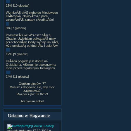
13% [10 głosów]
WymknĂŞ siĂŞ cicho do Miodowego
KrĂłlestwa. NajwyÂższa pora
uzupeÂłniĂŚ zapasy sÂłodkoÂści.
9% [7 głosów]
PostraszĂŞ we WrzeszczÂącej
Chacie. Uwielbiam oglÂądaĂŚ miny
przechodniĂłw, kiedy wydaje im siĂŞ,
Âże uciekajÂą od duchĂłw i upiorĂłw.
12% [9 głosów]
KaÂżda pogoda jest dobra na
Quidditcha. ÂŚnieg nie powstrzyma
mnie przed regularnymi treningami.
14% [11 głosów]
Ogółem głosów: 77
Musisz zalogować się, aby móc
zagłosować.
Rozpoczęto: 07.02.23
Archiwum ankiet
Ostatnio w Hogwarcie
[P]Louise Lainey
ostatnio widziano 17.12.2024 o