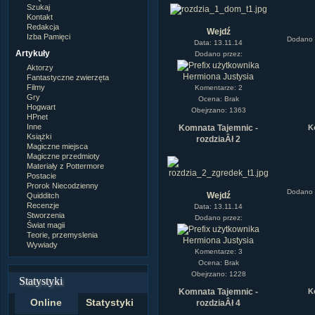
Szukaj
Kontakt
Redakcja
Wejdź
Izba Pamięci
Dodano 
Data: 13.11.14
Artykuły
Dodano przez:
Aktorzy
Hermiona Justysia
Fantastyczne zwierzęta
Filmy
Komentarze: 2
Gry
Ocena: Brak
Hogwart
Obejrzano: 1363
HPnet
Inne
K
Komnata Tajemnic -
Książki
rozdziaÂł 2
Magiczne miejsca
Magiczne przedmioty
Materiały z Pottermore
Postacie
Prorok Niecodzienny
Dodano 
Quidditch
Wejdź
Recenzje
Data: 13.11.14
Stworzenia
Dodano przez:
Świat magii
Teorie, przemyslenia
Hermiona Justysia
Wywiady
Komentarze: 3
Ocena: Brak
Obejrzano: 1228
Statystyki
K
Komnata Tajemnic -
Online
Statystyki
rozdziaÂł 4