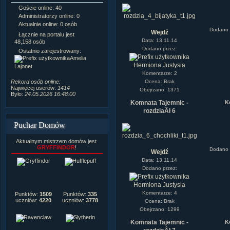
Goście online: 40
Napisanych artykułów:
1,087
Administratorzy online: 0
Dodanych newsów:
10,564
Aktualnie online: 0 osób
Zdjęć w galerii:
21,490
Dodano 
Wejdź
Tematów na forum:
3,921
Łącznie na portalu jest
Data: 13.11.14
Postów na forum:
319,637
48,158 osób
Dodano przez:
Komentarzy do materiałów:
Ostatnio zarejestrowany:
222,019
Amelia
Rozdanych pochwał:
3,327
Hermiona Justysia
Lajonet
Wlepionych ostrzeżeń:
4,170
Komentarze: 2
Ocena: Brak
Rekord osób online:
Najwięcej userów:
1414
Obejrzano: 1371
Było:
24.05.2026 16:48:00
K
Komnata Tajemnic -
rozdziaÂł 6
Puchar Domów
Aktualnym mistrzem domów jest
GRYFFINDOR
!
Dodano 
Wejdź
Data: 13.11.14
Dodano przez:
Hermiona Justysia
Komentarze: 4
Punktów:
1509
Punktów:
335
uczniów:
4220
uczniów:
3778
Ocena: Brak
Obejrzano: 1299
K
Komnata Tajemnic -