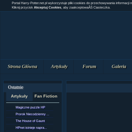
Portal Harry-Potter.net.pl wykorzystuje pliki cookies do przechowywania informacji 
Kliknij przycisk
Akceptuj Cookies
, aby zaakceptowaĂŚ Ciasteczka.
Strona Główna
Artykuły
Forum
Galeria
Ostatnie
Artykuły
Fan Fiction
Magiczne puzzle HP
[NZ]RozdziaÂł 10 cz...
Prorok Niecodzienny ...
[NZ]RozdziaÂł 10 cz...
The House of Gaunt
[NZ]RozdziaÂł 9 cz....
HPnet istnieje napra...
Remus Lupin