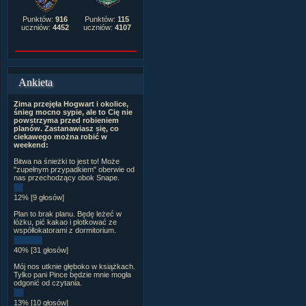
Punktów:
916
Punktów:
115
uczniów:
4452
uczniów:
4107
Ankieta
Zima przejęła Hogwart i okolice,
śnieg mocno sypie, ale to Cię nie
powstrzyma przed robieniem
planów. Zastanawiasz się, co
ciekawego można robić w
weekend:
Bitwa na śnieżki to jest to! Może
"zupełnym przypadkiem" oberwie od
nas przechodzący obok Snape.
12% [9 głosów]
Plan to brak planu. Będę leżeć w
łóżku, pić kakao i plotkować ze
współlokatorami z dormitorium.
40% [31 głosów]
Mój nos utknie głęboko w książkach.
Tylko pani Pince będzie mnie mogła
odgonić od czytania.
13% [10 głosów]