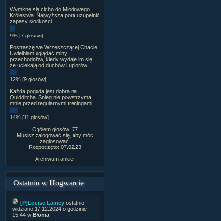
Wymknę się cicho do Miodowego
Królestwa. Najwyższa pora uzupełnić
zapasy słodkości.
9% [7 głosów]
Postraszę we Wrzeszczącej Chacie.
Uwielbiam oglądać miny
przechodniów, kiedy wydaje im się,
że uciekają od duchów i upiorów.
12% [9 głosów]
Każda pogoda jest dobra na
Quidditcha. Śnieg nie powstrzyma
mnie przed regularnymi treningami.
14% [11 głosów]
Ogółem głosów: 77
Musisz zalogować się, aby móc
zagłosować.
Rozpoczęto: 07.02.23
Archiwum ankiet
Ostatnio w Hogwarcie
[P]Louise Lainey
ostatnio
widziano 17.12.2024 o godzinie
15:44 w
Błonia