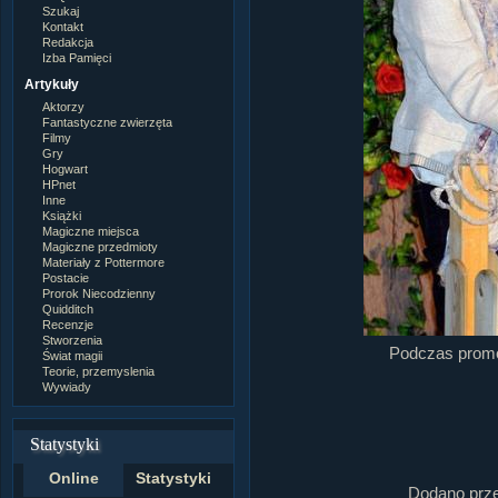
Szukaj
Kontakt
Redakcja
Izba Pamięci
Artykuły
Aktorzy
Fantastyczne zwierzęta
Filmy
Gry
Hogwart
HPnet
Inne
Książki
Magiczne miejsca
Magiczne przedmioty
Materiały z Pottermore
Postacie
Prorok Niecodzienny
Quidditch
Recenzje
Stworzenia
Podczas promoc
Świat magii
Teorie, przemyslenia
Wywiady
Statystyki
Online
Statystyki
Dodano prz