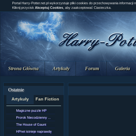
Portal Harry-Potter.net.pl wykorzystuje pliki cookies do przechowywania informacji 
Kliknij przycisk
Akceptuj Cookies
, aby zaakceptować Ciasteczka.
Strona Główna
Artykuły
Forum
Galeria
Ostatnie
Artykuły
Fan Fiction
Magiczne puzzle HP
[NZ]Rozdział 10 cz....
Prorok Niecodzienny ...
[NZ]Rozdział 10 cz....
The House of Gaunt
[NZ]Rozdział 9 cz.2...
HPnet istnieje naprawdę
Remus Lupin