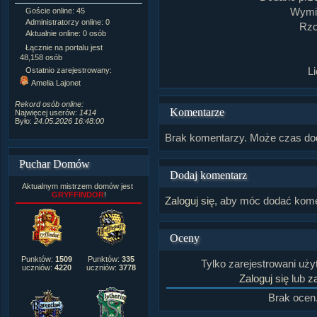
Wymia
Goście online: 45
Napisanych artykułów:
1,087
Administratorzy online: 0
Dodanych newsów:
10,564
Rzo
Aktualnie online: 0 osób
Zdjęć w galerii:
21,490
Tematów na forum:
3,921
Łącznie na portalu jest
Postów na forum:
319,637
48,158 osób
Komentarzy do materiałów:
L
Ostatnio zarejestrowany:
222,019
Amelia Lajonet
Rozdanych pochwał:
3,327
Wlepionych ostrzeżeń:
4,170
Rekord osób online:
Komentarze
Najwięcej userów:
1414
Było:
24.05.2026 16:48:00
Brak komentarzy. Może czas do
Puchar Domów
Dodaj komentarz
Aktualnym mistrzem domów jest
GRYFFINDOR
!
Zaloguj się
, aby móc dodać kome
Oceny
Punktów:
1509
Punktów:
335
Tylko zarejestrowani uż
uczniów:
4220
uczniów:
3778
Zaloguj się
lub
za
Brak ocen