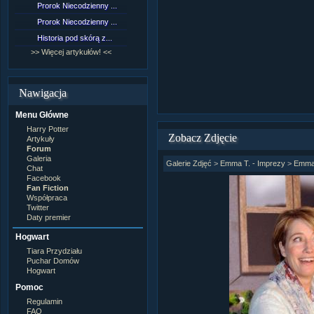
Prorok Niecodzienny ...
[NZ]Rozdział 9 cz.1...
Prorok Niecodzienny ...
[NZ]Rozdział 8 cz.2...
Historia pod skórą z...
[NZ]Rozdział 8 cz.1...
>> Więcej artykułów! <<
>> Więcej fan fiction! <<
Nawigacja
Menu Główne
Harry Potter
Zobacz Zdjęcie
Artykuły
Forum
Galeria
Galerie Zdjęć
>
Emma T. - Imprezy
>
Emma
Chat
Facebook
Fan Fiction
Współpraca
Twitter
Daty premier
Hogwart
Tiara Przydziału
Puchar Domów
Hogwart
Pomoc
Regulamin
FAQ