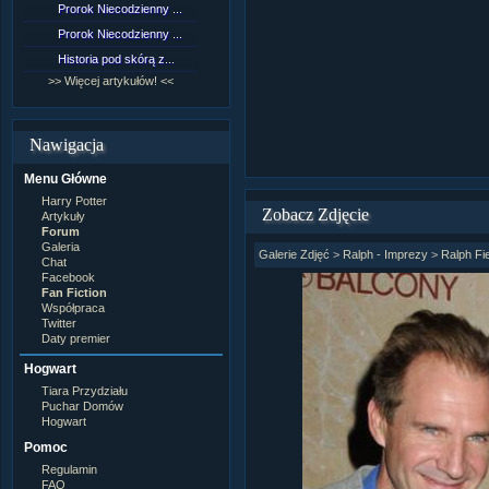
Prorok Niecodzienny ...
[NZ]Rozdział 9 cz.1...
Prorok Niecodzienny ...
[NZ]Rozdział 8 cz.2...
Historia pod skórą z...
[NZ]Rozdział 8 cz.1...
>> Więcej artykułów! <<
>> Więcej fan fiction! <<
Nawigacja
Menu Główne
Harry Potter
Zobacz Zdjęcie
Artykuły
Forum
Galeria
Galerie Zdjęć
>
Ralph - Imprezy
>
Ralph Fi
Chat
Facebook
Fan Fiction
Współpraca
Twitter
Daty premier
Hogwart
Tiara Przydziału
Puchar Domów
Hogwart
Pomoc
Regulamin
FAQ