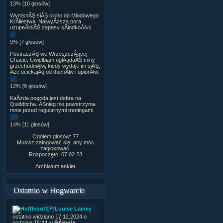
13% [10 głosów]
WymknĂŞ siĂŞ cicho do Miodowego
KrĂłlestwa. NajwyÂższa pora
uzupeÂłniĂŚ zapasy sÂłodkoÂści.
9% [7 głosów]
PostraszĂŞ we WrzeszczÂącej
Chacie. Uwielbiam oglÂądaĂŚ miny
przechodniĂłw, kiedy wydaje im siĂŞ,
Âże uciekajÂą od duchĂłw i upiorĂłw.
12% [9 głosów]
KaÂżda pogoda jest dobra na
Quidditcha. ÂŚnieg nie powstrzyma
mnie przed regularnymi treningami.
14% [11 głosów]
Ogółem głosów: 77
Musisz zalogować się, aby móc
zagłosować.
Rozpoczęto: 07.02.23
Archiwum ankiet
Ostatnio w Hogwarcie
[P]Louise Lainey
ostatnio widziano 17.12.2024 o
godzinie 15:44 w
BÂłonia