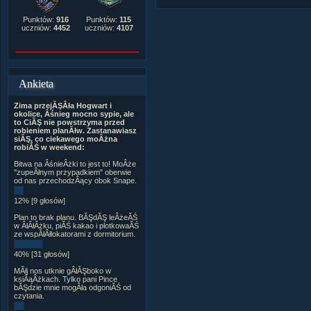
Punktów:
916
Punktów:
115
uczniów:
4452
uczniów:
4107
Ankieta
Zima przejĂŞÂła Hogwart i
okolice, Âśnieg mocno sypie, ale
to CiĂŞ nie powstrzyma przed
robieniem planĂłw. Zastanawiasz
siĂŞ, co ciekawego moÂżna
robiĂŚ w weekend:
Bitwa na ÂśnieÂżki to jest to! MoÂże
"zupeÂłnym przypadkiem" oberwie
od nas przechodzÂący obok Snape.
12% [9 głosów]
Plan to brak planu. BĂŞdĂŞ leÂżeĂŚ
w ÂłĂłÂżku, piĂŚ kakao i plotkowaĂŚ
ze wspĂłÂłlokatorami z dormitorium.
40% [31 głosów]
MĂłj nos utknie gÂłĂŞboko w
ksiÂąÂżkach. Tylko pani Pince
bĂŞdzie mnie mogÂła odgoniĂŚ od
czytania.