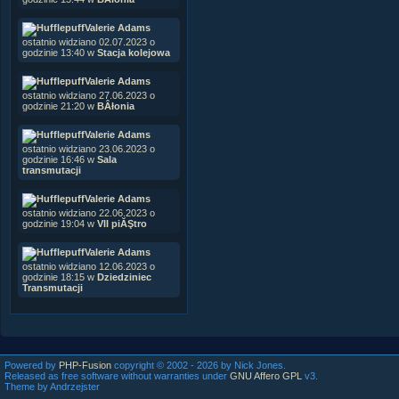
Valerie Adams
ostatnio widziano 02.07.2023 o
godzinie 13:40 w
Stacja kolejowa
Valerie Adams
ostatnio widziano 27.06.2023 o
godzinie 21:20 w
BÂłonia
Valerie Adams
ostatnio widziano 23.06.2023 o
godzinie 16:46 w
Sala
transmutacji
Valerie Adams
ostatnio widziano 22.06.2023 o
godzinie 19:04 w
VII piĂŞtro
Valerie Adams
ostatnio widziano 12.06.2023 o
godzinie 18:15 w
Dziedziniec
Transmutacji
Powered by
PHP-Fusion
copyright © 2002 - 2026 by Nick Jones.
Released as free software without warranties under
GNU Affero GPL
v3.
Theme by Andrzejster