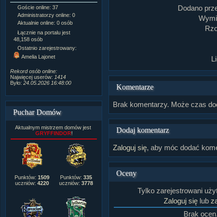
Dodano prz
Goście online: 37
Napisanych artykułów:
1,087
Administratorzy online: 0
Dodanych newsów:
10,564
Wymia
Aktualnie online: 0 osób
Zdjęć w galerii:
21,490
Rzo
Tematów na forum:
3,921
Łącznie na portalu jest
Postów na forum:
319,637
48,158 osób
Komentarzy do materiałów:
Ostatnio zarejestrowany:
222,019
Amelia Lajonet
L
Rozdanych pochwał:
3,327
Wlepionych ostrzeżeń:
4,170
Rekord osób online:
Najwięcej userów:
1414
Było:
24.05.2026 16:48:00
Komentarze
Brak komentarzy. Może czas do
Puchar Domów
Aktualnym mistrzem domów jest
Dodaj komentarz
GRYFFINDOR
!
Zaloguj się
, aby móc dodać kome
Oceny
Punktów:
1509
Punktów:
335
uczniów:
4220
uczniów:
3778
Tylko zarejestrowani uż
Zaloguj się
lub
za
Brak ocen