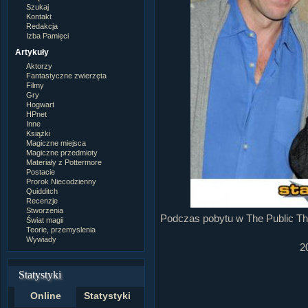
Szukaj
Kontakt
Redakcja
Izba Pamięci
Artykuły
Aktorzy
Fantastyczne zwierzęta
Filmy
Gry
Hogwart
HPnet
Inne
Książki
Magiczne miejsca
Magiczne przedmioty
Materiały z Pottermore
Postacie
Prorok Niecodzienny
Quidditch
Recenzje
Stworzenia
Podczas pobytu w The Public Th
Świat magii
Teorie, przemyslenia
Wywiady
2
Statystyki
Online
Statystyki