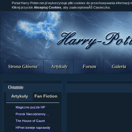
Portal Harry-Potter.net.pl wykorzystuje pliki cookies do przechowywania informacji 
Kliknij przycisk
Akceptuj Cookies
, aby zaakceptowaĂŚ Ciasteczka.
Strona Główna
Artykuły
Forum
Galeria
Ostatnie
Artykuły
Fan Fiction
Magiczne puzzle HP
[NZ]Rozdział 10 cz....
Prorok Niecodzienny ...
[NZ]Rozdział 10 cz....
The House of Gaunt
[NZ]Rozdział 9 cz.2...
HPnet istnieje naprawdę
Remus Lupin